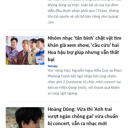
không đúng sự thật: toàn bộ vé của hai đêm
diễn đều được phân phối qua CTicket, không
tồn tại nguồn vé nội bộ bán riêng như quảng
cáo.
Nhóm nhạc 'tân binh' chật vật tìm
khán giả xem show, 'cầu cứu' hai
Hoa hậu trợ giúp nhưng vẫn thất
bại
Hai 'nàng Hậu' Nguyễn Ngọc Kiều Duy và Phan
Phương Oanh bất ngờ nhập hội cùng nhóm
nhạc gen Z Duniverse tổ chức mini concert tại
bến xe Miền Đông (mới), với thành quả khiến
ai cũng ngỡ ngàng.
Hoàng Dũng: Vừa thi 'Anh trai
vượt ngàn chông gai' vừa chuẩn
bị concert, vẫn ra nhạc mới