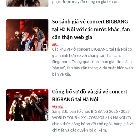
phục được may đo riêng có giá trị cao.
So sánh giá vé concert BIGBANG
tại Hà Nội với các nước khác, fan
cẩn thận web giả
Các khu VIP ở concert BIGBANG tại Hà Nội có
giá nhỉnh hơn so với chặng tại Thái Lan,
Singapore. Trong quá trình khảo giá, tìm cách
'săn vé', fan hãy cẩn trọng vì đã xuất hiện web
bán vé giả.
Công bố sơ đồ và giá vé concert
BIGBANG tại Hà Nội
Sáng 3.8, ban tổ chức BIGBANG 2026 - 2027
WORLD TOUR < XX : COSMOS > IN HANOI đã
chính thức công bố sơ đồ chỗ ngồi, bảng giá vé
chi tiết và các quyền lợi đi kèm.