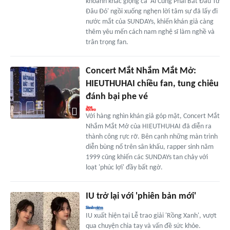
khoảnh khắc giọng ca 'Ai Cũng Phải Bắt Đầu Từ
Đâu Đó' ngồi xuống nghẹn lời tâm sự đã lấy đi
nước mắt của SUNDAYs, khiến khán giả càng
thêm yêu mến cách nam nghệ sĩ làm nghề và
trân trọng fan.
Concert Mắt Nhắm Mắt Mở:
HIEUTHUHAI chiều fan, tung chiêu
đánh bại phe vé
Với hàng nghìn khán giả góp mặt, Concert Mắt
Nhắm Mắt Mở của HIEUTHUHAI đã diễn ra
thành công rực rỡ. Bên cạnh những màn trình
diễn bùng nổ trên sân khấu, rapper sinh năm
1999 cũng khiến các SUNDAYs tan chảy với
loạt 'phúc lợi' đầy bất ngờ.
IU trở lại với 'phiên bản mới'
IU xuất hiện tại Lễ trao giải 'Rồng Xanh', vượt
qua chuyện chia tay và vấn đề sức khỏe.