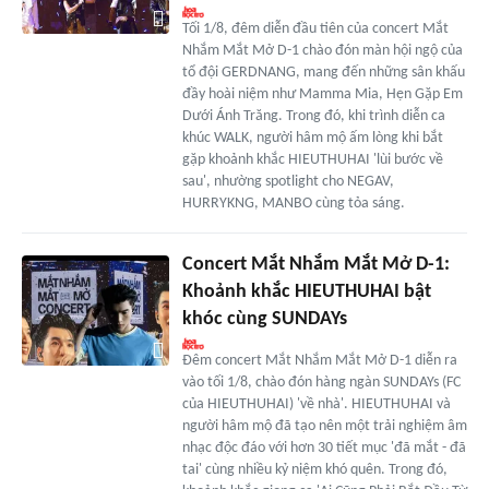
Tối 1/8, đêm diễn đầu tiên của concert Mắt
Nhắm Mắt Mở D-1 chào đón màn hội ngộ của
tổ đội GERDNANG, mang đến những sân khấu
đầy hoài niệm như Mamma Mia, Hẹn Gặp Em
Dưới Ánh Trăng. Trong đó, khi trình diễn ca
khúc WALK, người hâm mộ ấm lòng khi bắt
gặp khoảnh khắc HIEUTHUHAI 'lùi bước về
sau', nhường spotlight cho NEGAV,
HURRYKNG, MANBO cùng tỏa sáng.
Concert Mắt Nhắm Mắt Mở D-1:
Khoảnh khắc HIEUTHUHAI bật
khóc cùng SUNDAYs
Đêm concert Mắt Nhắm Mắt Mở D-1 diễn ra
vào tối 1/8, chào đón hàng ngàn SUNDAYs (FC
của HIEUTHUHAI) 'về nhà'. HIEUTHUHAI và
người hâm mộ đã tạo nên một trải nghiệm âm
nhạc độc đáo với hơn 30 tiết mục 'đã mắt - đã
tai' cùng nhiều kỷ niệm khó quên. Trong đó,