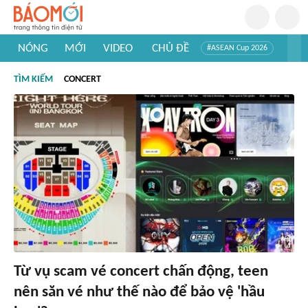
NÓNG
MỚI
VIDEO
CHỦ ĐỀ
#ASEAN Cup 2026
#Trí tuệ nhân tạo
#Mỹ - Iran
#Khám phá Việt Nam
TÌM KIẾM
CONCERT
#Khám phá thế giới
Từ vụ scam vé concert chấn động, teen
nên săn vé như thế nào để bảo vệ 'hầu