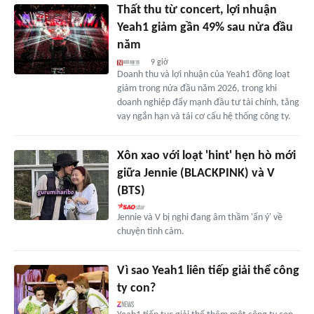
Thất thu từ concert, lợi nhuận
Yeah1 giảm gần 49% sau nửa đầu
năm
9 giờ
Doanh thu và lợi nhuận của Yeah1 đồng loạt
giảm trong nửa đầu năm 2026, trong khi
doanh nghiệp đẩy mạnh đầu tư tài chính, tăng
vay ngắn hạn và tái cơ cấu hệ thống công ty.
Xôn xao với loạt 'hint' hẹn hò mới
giữa Jennie (BLACKPINK) và V
(BTS)
Jennie và V bị nghi đang âm thầm 'ẩn ý' về
chuyện tình cảm.
Vì sao Yeah1 liên tiếp giải thể công
ty con?