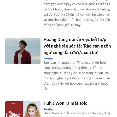
năm gần đây, ngay cả concert quốc tế diễn ra
tại Việt Nam, đơn vị tổ chức không chỉ hướng
tới đối tượng có tiền mà còn có nhu cầu phục
vụ tệp khán giả ít tiền hoặc còn ngại chi nhiều
tiền cho 'món' giải trí này.
Hoàng Dũng nói về việc kết hợp
với nghệ sĩ quốc tế: 'Rào cản ngôn
ngữ cũng dần được xóa bỏ'
Sau 'bản hit' mang tên 'Phonecert' kết hợp
cùng 10CM, Hoàng Dũng tiếp tục kết hợp
cùng nghệ sĩ Hàn Quốc Dept trong dự án 'Nói
nhỏ em nghe'. Qua đó, anh cũng chia sẻ quan
điểm của việc kết hợp cùng các nghệ sĩ quốc
tế.
Huh JiWon ra mắt solo
Huh JiWon ra mắt solo với album đầu tay 'The