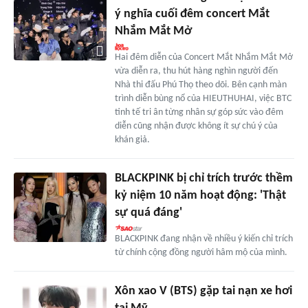
ý nghĩa cuối đêm concert Mắt
Nhắm Mắt Mở
Hai đêm diễn của Concert Mắt Nhắm Mắt Mở
vừa diễn ra, thu hút hàng nghìn người đến
Nhà thi đấu Phú Thọ theo dõi. Bên cạnh màn
trình diễn bùng nổ của HIEUTHUHAI, việc BTC
tinh tế tri ân từng nhân sự góp sức vào đêm
diễn cũng nhận được không ít sự chú ý của
khán giả.
BLACKPINK bị chỉ trích trước thềm
kỷ niệm 10 năm hoạt động: 'Thật
sự quá đáng'
BLACKPINK đang nhận về nhiều ý kiến chỉ trích
từ chính cộng đồng người hâm mộ của mình.
Xôn xao V (BTS) gặp tai nạn xe hơi