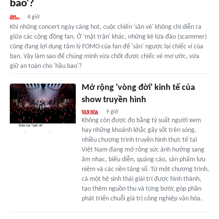
bao'?
4 giờ
Khi những concert ngày càng hot, cuộc chiến 'săn vé' không chỉ diễn ra
giữa các cộng đồng fan. Ở 'mặt trận' khác, những kẻ lừa đảo (scammer)
cũng đang lợi dụng tâm lý FOMO của fan để 'săn' ngược lại chiếc ví của
bạn. Vậy làm sao để chúng mình vừa chốt được chiếc vé mơ ước, vừa
giữ an toàn cho 'hầu bao'?
Mở rộng 'vòng đời' kinh tế của
show truyền hình
9 giờ
Không còn được đo bằng tỷ suất người xem
hay những khoảnh khắc gây sốt trên sóng,
nhiều chương trình truyền hình thực tế tại
Việt Nam đang mở rộng sức ảnh hưởng sang
âm nhạc, biểu diễn, quảng cáo, sản phẩm lưu
niệm và các nền tảng số. Từ một chương trình,
cả một hệ sinh thái giải trí được hình thành,
tạo thêm nguồn thu và từng bước góp phần
phát triển chuỗi giá trị công nghiệp văn hóa.