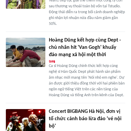
Yeah1 tiếp tục giải thể thêm một công ty con
sau thương vụ thoái toàn bộ vốn tại Tstudio.
Động thái diễn ra trong bối cảnh doanh nghiệp
ghi nhận lợi nhuận nửa đầu năm giảm gần
50%.
Hoàng Dũng kết hợp cùng Dept -
chủ nhân hit 'Van Gogh' khuấy
đảo mạng xã hội một thời
Ca sĩ Hoàng Dũng chính thức kết hợp cùng
nghệ sĩ Hàn Quốc Dept phát hành sản phẩm
âm nhạc mới mang tên 'Nói nhỏ em nghe'. Dự
án được giới thiệu đồng thời với hai phiên bản
ngôn ngữ tiếng Việt trên các nền tảng của
Hoàng Dũng và tiếng Anh trên kênh của Dept.
Concert BIGBANG Hà Nội, đơn vị
tổ chức cảnh báo lừa đảo 'vé nội
bộ'