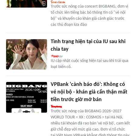
Trước sức nóng của concert BIGBANG, đơn vị
tổ chức lên tiếng bác bỏ thông tin có "vé nội
bộ" và khuyến cáo khán giả cảnh giác trước
các thủ đoạn lừa đảo
Tình trạng hiện tại của IU sau khi
chia tay
IU cập nhật cuộc sống hiện tại sau khi trải qua
loạt biến cố.
VPBank 'cảnh báo đỏ': Không có
vé nội bộ - khán giả cẩn thận mất
tiền trước giờ mở bán
Trước sức nóng của BIGBANG 2026–2027
WORLD TOUR < XX : COSMOS > tại Hà Nội,
nhiều tài khoản đã rao bán 'vé nội bộ', cam kết
giữ chỗ đẹp với mức giá cao. Đơn vị tổ chức
tại Việt Nam VPBank khẳng định thông tin này