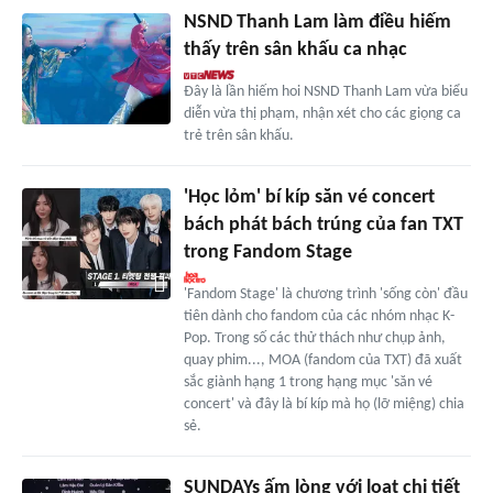
NSND Thanh Lam làm điều hiếm
thấy trên sân khấu ca nhạc
Đây là lần hiếm hoi NSND Thanh Lam vừa biểu
diễn vừa thị phạm, nhận xét cho các giọng ca
trẻ trên sân khấu.
'Học lỏm' bí kíp săn vé concert
bách phát bách trúng của fan TXT
trong Fandom Stage
'Fandom Stage' là chương trình 'sống còn' đầu
tiên dành cho fandom của các nhóm nhạc K-
Pop. Trong số các thử thách như chụp ảnh,
quay phim..., MOA (fandom của TXT) đã xuất
sắc giành hạng 1 trong hạng mục 'săn vé
concert' và đây là bí kíp mà họ (lỡ miệng) chia
sẻ.
SUNDAYs ấm lòng với loạt chi tiết