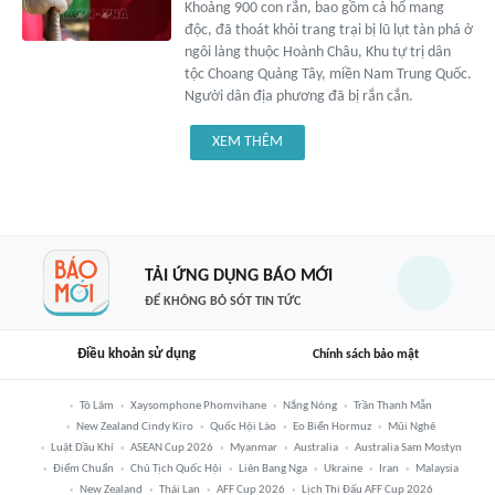
Khoảng 900 con rắn, bao gồm cả hổ mang
độc, đã thoát khỏi trang trại bị lũ lụt tàn phá ở
ngôi làng thuộc Hoành Châu, Khu tự trị dân
tộc Choang Quảng Tây, miền Nam Trung Quốc.
Người dân địa phương đã bị rắn cắn.
XEM THÊM
TẢI ỨNG DỤNG BÁO MỚI
ĐỂ KHÔNG BỎ SÓT TIN TỨC
Điều khoản sử dụng
Chính sách bảo mật
Tô Lâm
Xaysomphone Phomvihane
Nắng Nóng
Trần Thanh Mẫn
New Zealand Cindy Kiro
Quốc Hội Lào
Eo Biển Hormuz
Mũi Nghê
Luật Dầu Khí
ASEAN Cup 2026
Myanmar
Australia
Australia Sam Mostyn
Điểm Chuẩn
Chủ Tịch Quốc Hội
Liên Bang Nga
Ukraine
Iran
Malaysia
New Zealand
Thái Lan
AFF Cup 2026
Lịch Thi Đấu AFF Cup 2026