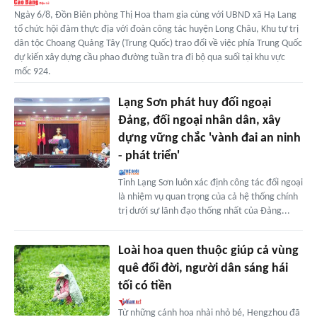
Ngày 6/8, Đồn Biên phòng Thị Hoa tham gia cùng với UBND xã Hạ Lang
tổ chức hội đàm thực địa với đoàn công tác huyện Long Châu, Khu tự trị
dân tộc Choang Quảng Tây (Trung Quốc) trao đổi về việc phía Trung Quốc
dự kiến xây dựng cầu phao đường tuần tra đi bộ qua suối tại khu vực
mốc 924.
Lạng Sơn phát huy đối ngoại
Đảng, đối ngoại nhân dân, xây
dựng vững chắc 'vành đai an ninh
- phát triển'
Tỉnh Lạng Sơn luôn xác định công tác đối ngoại
là nhiệm vụ quan trọng của cả hệ thống chính
trị dưới sự lãnh đạo thống nhất của Đảng...
Loài hoa quen thuộc giúp cả vùng
quê đổi đời, người dân sáng hái
tối có tiền
Từ những cánh hoa nhài nhỏ bé, Hengzhou đã