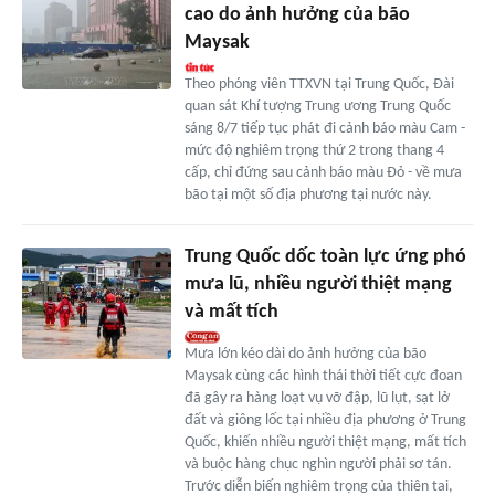
cao do ảnh hưởng của bão
Maysak
Theo phóng viên TTXVN tại Trung Quốc, Đài
quan sát Khí tượng Trung ương Trung Quốc
sáng 8/7 tiếp tục phát đi cảnh báo màu Cam -
mức độ nghiêm trọng thứ 2 trong thang 4
cấp, chỉ đứng sau cảnh báo màu Đỏ - về mưa
bão tại một số địa phương tại nước này.
Trung Quốc dốc toàn lực ứng phó
mưa lũ, nhiều người thiệt mạng
và mất tích
Mưa lớn kéo dài do ảnh hưởng của bão
Maysak cùng các hình thái thời tiết cực đoan
đã gây ra hàng loạt vụ vỡ đập, lũ lụt, sạt lở
đất và giông lốc tại nhiều địa phương ở Trung
Quốc, khiến nhiều người thiệt mạng, mất tích
và buộc hàng chục nghìn người phải sơ tán.
Trước diễn biến nghiêm trọng của thiên tai,