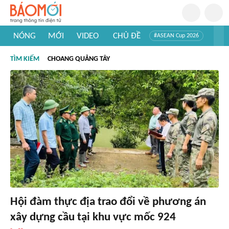
NÓNG
MỚI
VIDEO
CHỦ ĐỀ
#ASEAN Cup 2026
#Trí tuệ nhân tạo
#Mỹ - Iran
#Khám phá Việt Nam
TÌM KIẾM
CHOANG QUẢNG TÂY
#Khám phá thế giới
Hội đàm thực địa trao đổi về phương án
xây dựng cầu tại khu vực mốc 924