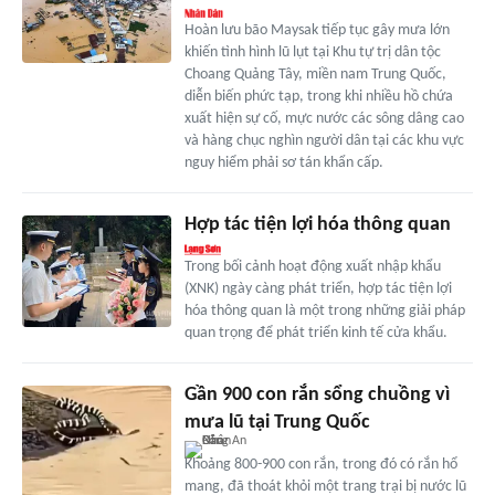
Hoàn lưu bão Maysak tiếp tục gây mưa lớn
khiến tình hình lũ lụt tại Khu tự trị dân tộc
Choang Quảng Tây, miền nam Trung Quốc,
diễn biến phức tạp, trong khi nhiều hồ chứa
xuất hiện sự cố, mực nước các sông dâng cao
và hàng chục nghìn người dân tại các khu vực
nguy hiểm phải sơ tán khẩn cấp.
Hợp tác tiện lợi hóa thông quan
Trong bối cảnh hoạt động xuất nhập khẩu
(XNK) ngày càng phát triển, hợp tác tiện lợi
hóa thông quan là một trong những giải pháp
quan trọng để phát triển kinh tế cửa khẩu.
Gần 900 con rắn sổng chuồng vì
mưa lũ tại Trung Quốc
Khoảng 800-900 con rắn, trong đó có rắn hổ
mang, đã thoát khỏi một trang trại bị nước lũ