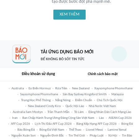
tạo được bước đột phá mạnh mẽ.
XEM THÊM
TẢI ỨNG DỤNG BÁO MỚI
ĐỂ KHÔNG BỎ SÓT TIN TỨC
Điều khoản sử dụng
Chính sách bảo mật
Australia
Eo Biển Hormuz
Rửa Tiền
New Zealand
Xaysomphone Phomvihane
Saysomphone Phomvihane
Sân Bay Sydney Kingsford Smith
Malaysia
Trung Học Phổ Thông
Nắng Nóng
Điểm Chuẩn
Chủ Tịch Quốc Hội
New Zealand Cindy Kiro
Quốc Hội Lào
Nhà Nước Việt Nam
Australia Sam Mostyn
Trần Thanh Mẫn
Tô Lâm
Đảng Nhân Dân Cách Mạng Lào
Iran
Ban Chấp Hành Trung Ương Đảng Cộng Sản Việt Nam
Lào
ASEAN Cup 2026
AFF Cup 2026
Lịch Thi Đấu AFF Cup 2026
Bảng Xếp Hạng AFF Cup 2026
Bóng Đá
Báo Bóng Đá
Bóng Đá Việt Nam
Thể Thao
Lionel Messi
Lamine Yamal
Nguyễn Xuân Son
Nguyễn Đình Bắc
Tin Thế Giới
Pháp Luật
Xã Hội
Tin Bão