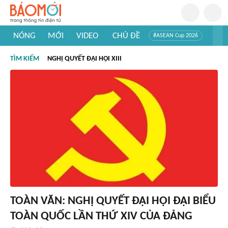
NÓNG
MỚI
VIDEO
CHỦ ĐỀ
#ASEAN Cup 2026
#Trí tuệ nhân tạo
#Mỹ - Iran
#Khám phá Việt Nam
TÌM KIẾM
NGHỊ QUYẾT ĐẠI HỘI XIII
#Khám phá thế giới
TOÀN VĂN: NGHỊ QUYẾT ĐẠI HỘI ĐẠI BIỂU
TOÀN QUỐC LẦN THỨ XIV CỦA ĐẢNG