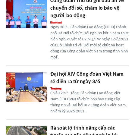
Công đoàn Thủ đô ghi dấu ấn về
chuyển đổi số, chăm lo bảo vệ
người lao động
Ngày 30-5, Liên đoàn Lao động (LĐLĐ) thành
phố Hà Nội tổ chức Hội nghị sơ kết 5 năm thực
hiện Nghị quyết số 02-NQ/TW ngày 12/6/2021
của Bộ Chính trị về 'Đổi mới tổ chức và hoạt
động của Công đoàn Việt Nam trong tình hình
mới'.
Đại hội XIV Công đoàn Việt Nam
sẽ diễn ra từ ngày 3/6
Chiều 29/5, Tổng Liên đoàn Lao động Việt
Nam (LĐLĐVN) tổ chức họp báo cung cấp
thông tin về Đại hội XIV Công đoàn Việt Nam,
nhiệm kỳ 2026-2031.
Rà soát lộ trình nâng cấp các