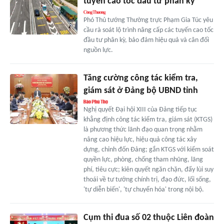
tuyến cao tốc đầu tư phân kỳ
Phó Thủ tướng Thường trực Phạm Gia Túc yêu
cầu rà soát lộ trình nâng cấp các tuyến cao tốc
đầu tư phân kỳ, bảo đảm hiệu quả và cân đối
nguồn lực.
Tăng cường công tác kiểm tra,
giám sát ở Đảng bộ UBND tỉnh
Nghị quyết Đại hội XIII của Đảng tiếp tục
khẳng định công tác kiểm tra, giám sát (KTGS)
là phương thức lãnh đạo quan trọng nhằm
nâng cao hiệu lực, hiệu quả công tác xây
dựng, chỉnh đốn Đảng; gắn KTGS với kiểm soát
quyền lực, phòng, chống tham nhũng, lãng
phí, tiêu cực; kiên quyết ngăn chặn, đẩy lùi suy
thoái về tư tưởng chính trị, đạo đức, lối sống,
'tự diễn biến', 'tự chuyển hóa' trong nội bộ.
Cụm thi đua số 02 thuộc Liên đoàn