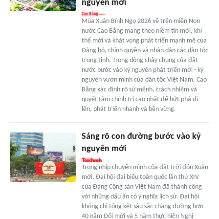
nguyên mới
Mùa Xuân Bính Ngọ 2026 về trên miền Non
nước Cao Bằng mang theo niềm tin mới, khí
thế mới và khát vọng phát triển mạnh mẽ của
Đảng bộ, chính quyền và nhân dân các dân tộc
trong tỉnh. Trong dòng chảy chung của đất
nước bước vào kỷ nguyên phát triển mới - kỷ
nguyên vươn mình của dân tộc Việt Nam, Cao
Bằng xác định rõ sứ mệnh, trách nhiệm và
quyết tâm chính trị cao nhất để bứt phá đi
lên, phát triển nhanh và bền vững.
Sáng rõ con đường bước vào kỷ
nguyên mới
Trong nhịp chuyển mình của đất trời đón Xuân
mới, Đại hội đại biểu toàn quốc lần thứ XIV
của Đảng Cộng sản Việt Nam đã thành công
với những dấu ấn có ý nghĩa lịch sử. Đại hội
không chỉ tổng kết sâu sắc chặng đường hơn
40 năm Đổi mới và 5 năm thực hiện Nghị