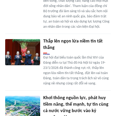
bền vững, chất lượng cao; nâng cao mọi mặt
đời sống nhân dân'. Tham luận của đồng chí
Bộ trưởng đã làm sáng tỏ và sâu sắc hơn nội
dung bảo vệ an ninh quốc gia, bảo đảm trật
tự, an toàn xã hội và xây dựng lực lượng Công
an nhân dân trong các văn kiện Đại hội.
Thắp lên ngọn lửa niềm tin tất
thắng
Đại hội đại biểu toàn quốc lần thứ XIV của
Đảng diễn ra tại Thủ đô Hà Nội từ ngày 19-
23/1/2026 đã thành công rực rỡ, thắp lên
ngọn lửa niềm tin tất thắng, đặt lên vai toàn
Đảng, toàn dân ta trọng trách lịch sử vô cùng
nặng nề nhưng cũng rất đỗi vẻ vang.
Khơi thông nguồn lực, phát huy
tiềm năng, thế mạnh, tự tin cùng
cả nước vững bước vào kỷ