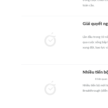
trong cuộc chiến c
toàn cầu.
Giải quyết ng
Lần đầu trong 10 nă
qua cuộc sống bấp b
xung đột, bạo lực 
Nhiều tiến bộ
8
liên quan
Nhiều tiến bộ mới t
Breakthrough (diễn 