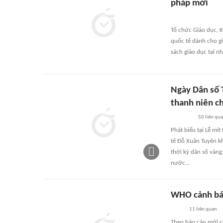
pháp mới
Tổ chức Giáo dục, 
quốc tế dành cho gi
sách giáo dục tại n
Ngày Dân số 
thanh niên c
50
liên qu
Phát biểu tại Lễ mí
tế Đỗ Xuân Tuyên kh
thời kỳ dân số vàng
nước...
WHO cảnh bá
11
liên quan
Theo báo cáo mới c