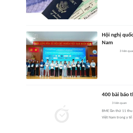
Hội nghị quốc
Nam
3
liên qu
400 bài báo t
3
liên quan
BME lần thứ 11 thu 
Việt Nam trong y tế