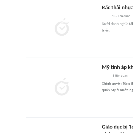
Rác thải nhựa
485
liên quan
Dưới danh nghĩa tái
triển.
Mỹ tính áp k
5
liên quan
Chính quyền Tổng t
quán Mỹ ở nước ngo
Giáo dục bị '