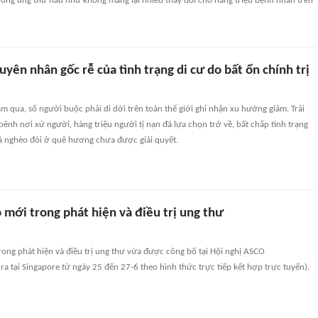
hống ung thư hầu như không mang lại nhiều thay đổi cho hàng triệu bệnh nhân trên
uyên nhân gốc rễ của tình trạng di cư do bất ổn chính trị
m qua, số người buộc phải di dời trên toàn thế giới ghi nhận xu hướng giảm. Trải
ênh nơi xứ người, hàng triệu người tị nạn đã lựa chọn trở về, bất chấp tình trạng
và nghèo đói ở quê hương chưa được giải quyết.
 mới trong phát hiện và điều trị ung thư
rong phát hiện và điều trị ung thư vừa được công bố tại Hội nghị ASCO
ra tại Singapore từ ngày 25 đến 27-6 theo hình thức trực tiếp kết hợp trực tuyến).