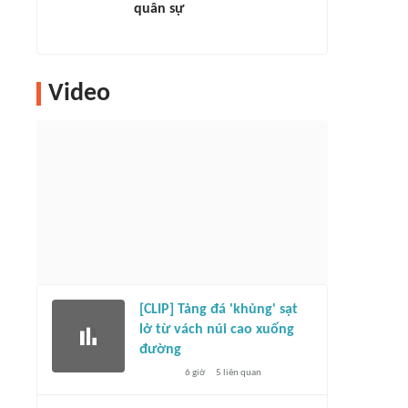
quân sự
Video
[CLIP] Tảng đá 'khủng' sạt
lở từ vách núi cao xuống
đường
6 giờ
5
liên quan