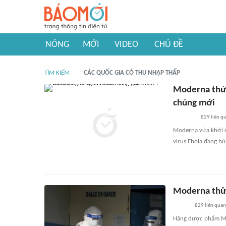
NÓNG
MỚI
VIDEO
CHỦ ĐỀ
TÌM KIẾM
CÁC QUỐC GIA CÓ THU NHẬP THẤP
Moderna thử 
chủng mới
829
liên q
Moderna vừa khởi đ
virus Ebola đang bù
Moderna thử 
829
liên quan
Hãng dược phẩm Mod