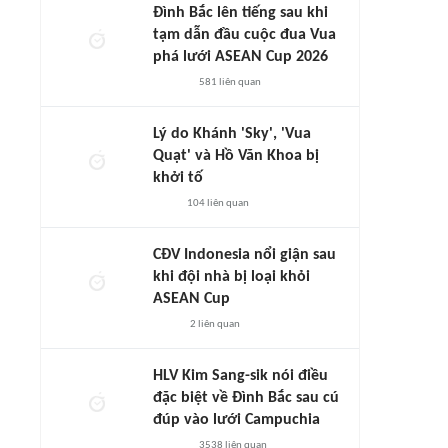
Đình Bắc lên tiếng sau khi
tạm dẫn đầu cuộc đua Vua
phá lưới ASEAN Cup 2026
581
liên quan
Lý do Khánh 'Sky', 'Vua
Quạt' và Hồ Văn Khoa bị
khởi tố
104
liên quan
CĐV Indonesia nổi giận sau
khi đội nhà bị loại khỏi
ASEAN Cup
2
liên quan
HLV Kim Sang-sik nói điều
đặc biệt về Đình Bắc sau cú
đúp vào lưới Campuchia
3538
liên quan