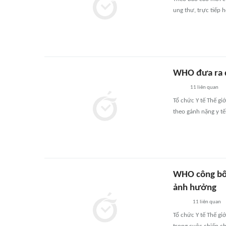
ung thư, trực tiếp 
WHO đưa ra d
11
liên quan
Tổ chức Y tế Thế gi
theo gánh nặng y tế
WHO công bố d
ảnh hưởng
11
liên quan
Tổ chức Y tế Thế g