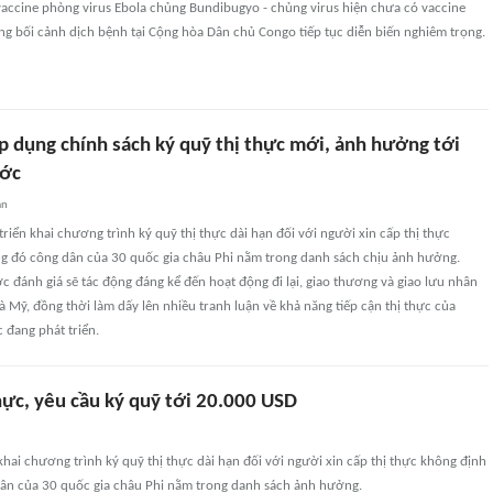
vaccine phòng virus Ebola chủng Bundibugyo - chủng virus hiện chưa có vaccine
g bối cảnh dịch bệnh tại Cộng hòa Dân chủ Congo tiếp tục diễn biến nghiêm trọng.
p dụng chính sách ký quỹ thị thực mới, ảnh hưởng tới
ước
an
riển khai chương trình ký quỹ thị thực dài hạn đối với người xin cấp thị thực
ng đó công dân của 30 quốc gia châu Phi nằm trong danh sách chịu ảnh hưởng.
 đánh giá sẽ tác động đáng kể đến hoạt động đi lại, giao thương và giao lưu nhân
à Mỹ, đồng thời làm dấy lên nhiều tranh luận về khả năng tiếp cận thị thực của
 đang phát triển.
hực, yêu cầu ký quỹ tới 20.000 USD
khai chương trình ký quỹ thị thực dài hạn đối với người xin cấp thị thực không định
dân của 30 quốc gia châu Phi nằm trong danh sách ảnh hưởng.