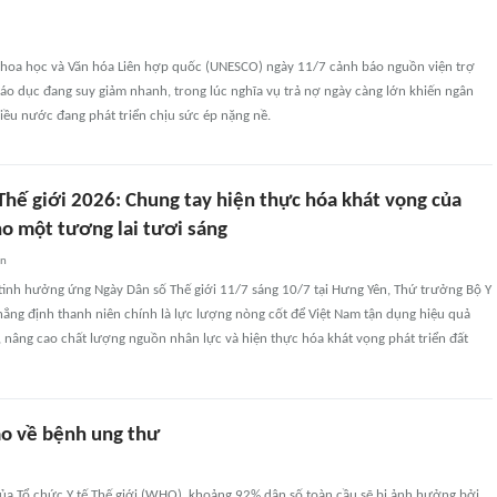
Khoa học và Văn hóa Liên hợp quốc (UNESCO) ngày 11/7 cảnh báo nguồn viện trợ
áo dục đang suy giảm nhanh, trong lúc nghĩa vụ trả nợ ngày càng lớn khiến ngân
hiều nước đang phát triển chịu sức ép nặng nề.
Thế giới 2026: Chung tay hiện thực hóa khát vọng của
ho một tương lai tươi sáng
an
t tinh hưởng ứng Ngày Dân số Thế giới 11/7 sáng 10/7 tại Hưng Yên, Thứ trưởng Bộ Y
ẳng định thanh niên chính là lực lượng nòng cốt để Việt Nam tận dụng hiệu quả
, nâng cao chất lượng nguồn nhân lực và hiện thực hóa khát vọng phát triển đất
o về bệnh ung thư
ủa Tổ chức Y tế Thế giới (WHO), khoảng 92% dân số toàn cầu sẽ bị ảnh hưởng bởi