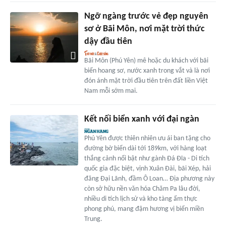
Ngỡ ngàng trước vẻ đẹp nguyên
sơ ở Bãi Môn, nơi mặt trời thức
dậy đầu tiên
Bãi Môn (Phú Yên) mê hoặc du khách với bãi
biển hoang sơ, nước xanh trong vắt và là nơi
đón ánh mặt trời đầu tiên trên đất liền Việt
Nam mỗi sớm mai.
Kết nối biển xanh với đại ngàn
Phú Yên được thiên nhiên ưu ái ban tặng cho
đường bờ biển dài tới 189km, với hàng loạt
thắng cảnh nổi bật như gành Đá Đĩa - Di tích
quốc gia đặc biệt, vịnh Xuân Đài, bãi Xép, hải
đăng Đại Lãnh, đầm Ô Loan… Địa phương này
còn sở hữu nền văn hóa Chăm Pa lâu đời,
nhiều di tích lịch sử và kho tàng ẩm thực
phong phú, mang đậm hương vị biển miền
Trung.