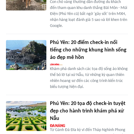
Con chó vàng thường dẫn đường du khách
đến tham quan khu danh thắng Bãi Môn - Mũi
Điện (Phú Yên cũ) bất ngờ 'gây sốt' trên MXH,
nhận hàng loạt đánh giá 5 sao và lời khen trên
Google.
Phú Yên: 20 điểm check-in nổi
tiếng cho những khung hình sống
ảo đẹp mê hồn
Khám phá danh sách các tọa độ sống ảo không
thể bỏ lỡ tại xứ Nẫu, từ những kỳ quan thiên
nhiên hoang sơ đến các công trình kiến trúc
biểu tượng hiện đại.
Phú Yên: 20 tọa độ check-in tuyệt
đẹp cho hành trình khám phá xứ
Nẫu
Từ Gành Đá Đĩa kỳ vĩ đến Tháp Nghinh Phong