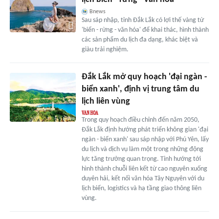
Bnews
Sau sáp nhập, tỉnh Đắk Lắk có lợi thế vàng từ
'biển - rừng - văn hóa' để khai thác, hình thành
các sản phẩm du lịch đa dạng, khác biệt và
giàu trải nghiệm.
Đắk Lắk mở quy hoạch 'đại ngàn -
biển xanh', định vị trung tâm du
lịch liên vùng
Trong quy hoạch điều chỉnh đến năm 2050,
Đắk Lắk định hướng phát triển không gian 'đại
ngàn - biển xanh' sau sáp nhập với Phú Yên, lấy
du lịch và dịch vụ làm một trong những động
lực tăng trưởng quan trọng. Tỉnh hướng tới
hình thành chuỗi liên kết từ cao nguyên xuống
duyên hải, kết nối văn hóa Tây Nguyên với du
lịch biển, logistics và hạ tầng giao thông liên
vùng.