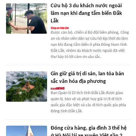
Cứu hộ 3 du khách nước ngoài
lâm nạn khi đang tắm biển Đắk
Lắk
Được cán bộ, chiến sĩ Bộ đội biên phòng, Công
an và nhân viên dân sự cứu hộ kịp thời do lâm
nạn khi đang tắm biển ở phía Đông Nam tỉnh
Đắk Lắk, nhóm du khách nước ngoài đã viết
thư bày tỏ lời cảm ơn sâu sắc.
Gìn giữ giá trị di sản, lan tỏa bản
sắc văn hóa địa phương
Ban Quản lý Di tích tỉnh Đắk Lắk được giao
quản lý, bảo vệ và phát huy giá trị 8 di tích
quốc gia đặc biệt và các di tích quốc gia phía
Đông tỉnh Đắk Lắk.
Đóng cửa hàng, gia đình 3 thế hệ
ở Hà Nội lái xe xuyên Việt gần 2