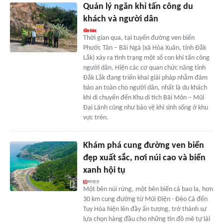
Quản lý ngăn khỉ tấn công du
khách và người dân
Thời gian qua, tại tuyến đường ven biển
Phước Tân – Bãi Ngà (xã Hòa Xuân, tỉnh Đắk
Lắk) xảy ra tình trạng một số con khỉ tấn công
người dân. Hiện các cơ quan chức năng tỉnh
Đắk Lắk đang triển khai giải pháp nhằm đảm
bảo an toàn cho người dân, nhất là du khách
khi di chuyển đến Khu di tích Bãi Môn – Mũi
Đại Lãnh cũng như bảo vệ khỉ sinh sống ở khu
vực trên.
Khám phá cung đường ven biển
đẹp xuất sắc, nơi núi cao và biển
xanh hội tụ
Một bên núi rừng, một bên biển cả bao la, hơn
30 km cung đường từ Mũi Điện - Đèo Cả đến
Tuy Hòa hiện lên đầy ấn tượng, trở thành sự
lựa chọn hàng đầu cho những tín đồ mê tự lái