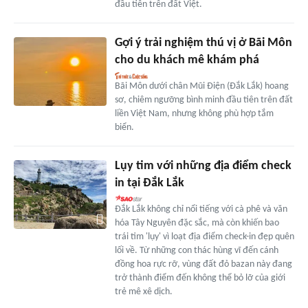
đầu tiên trên đất Việt.
Gợi ý trải nghiệm thú vị ở Bãi Môn
cho du khách mê khám phá
Bãi Môn dưới chân Mũi Điện (Đắk Lắk) hoang
sơ, chiêm ngưỡng bình minh đầu tiên trên đất
liền Việt Nam, nhưng không phù hợp tắm
biển.
Lụy tim với những địa điểm check
in tại Đắk Lắk
Đắk Lắk không chỉ nổi tiếng với cà phê và văn
hóa Tây Nguyên đặc sắc, mà còn khiến bao
trái tim 'lụy' vì loạt địa điểm check-in đẹp quên
lối về. Từ những con thác hùng vĩ đến cánh
đồng hoa rực rỡ, vùng đất đỏ bazan này đang
trở thành điểm đến không thể bỏ lỡ của giới
trẻ mê xê dịch.