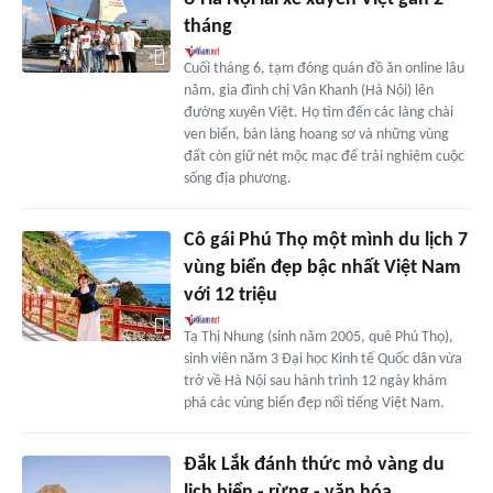
tháng
Cuối tháng 6, tạm đóng quán đồ ăn online lâu
năm, gia đình chị Vân Khanh (Hà Nội) lên
đường xuyên Việt. Họ tìm đến các làng chài
ven biển, bản làng hoang sơ và những vùng
đất còn giữ nét mộc mạc để trải nghiệm cuộc
sống địa phương.
Cô gái Phú Thọ một mình du lịch 7
vùng biển đẹp bậc nhất Việt Nam
với 12 triệu
Tạ Thị Nhung (sinh năm 2005, quê Phú Thọ),
sinh viên năm 3 Đại học Kinh tế Quốc dân vừa
trở về Hà Nội sau hành trình 12 ngày khám
phá các vùng biển đẹp nổi tiếng Việt Nam.
Đắk Lắk đánh thức mỏ vàng du
lịch biển - rừng - văn hóa