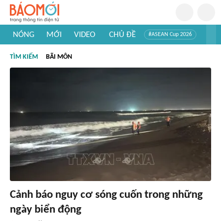
NÓNG
MỚI
VIDEO
CHỦ ĐỀ
#ASEAN Cup 2026
#Tuyển sinh đại học 2026
#Trí tuệ nhân tạo
#Mỹ - Iran
TÌM KIẾM
BÃI MÔN
#Khám phá Việt Nam
#Khám phá thế giới
Cảnh báo nguy cơ sóng cuốn trong những
ngày biển động