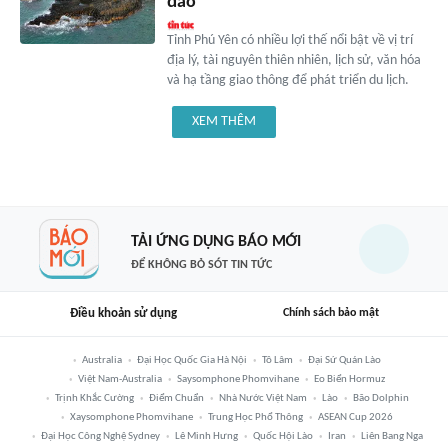
đáo
Tỉnh Phú Yên có nhiều lợi thế nổi bật về vị trí
địa lý, tài nguyên thiên nhiên, lịch sử, văn hóa
và hạ tầng giao thông để phát triển du lịch.
XEM THÊM
TẢI ỨNG DỤNG BÁO MỚI
ĐỂ KHÔNG BỎ SÓT TIN TỨC
Điều khoản sử dụng
Chính sách bảo mật
Australia
Đại Học Quốc Gia Hà Nội
Tô Lâm
Đại Sứ Quán Lào
Việt Nam-Australia
Saysomphone Phomvihane
Eo Biển Hormuz
Trịnh Khắc Cường
Điểm Chuẩn
Nhà Nước Việt Nam
Lào
Bão Dolphin
Xaysomphone Phomvihane
Trung Học Phổ Thông
ASEAN Cup 2026
Đại Học Công Nghệ Sydney
Lê Minh Hưng
Quốc Hội Lào
Iran
Liên Bang Nga