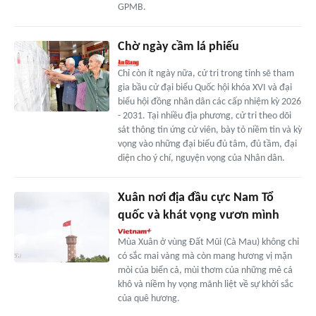
GPMB.
Chờ ngày cầm lá phiếu
Chỉ còn ít ngày nữa, cử tri trong tỉnh sẽ tham
gia bầu cử đại biểu Quốc hội khóa XVI và đại
biểu hội đồng nhân dân các cấp nhiệm kỳ 2026
- 2031. Tại nhiều địa phương, cử tri theo dõi
sát thông tin ứng cử viên, bày tỏ niềm tin và kỳ
vọng vào những đại biểu đủ tâm, đủ tầm, đại
diện cho ý chí, nguyện vọng của Nhân dân.
Xuân nơi địa đầu cực Nam Tổ
quốc và khát vọng vươn mình
Mùa Xuân ở vùng Đất Mũi (Cà Mau) không chỉ
có sắc mai vàng mà còn mang hương vị mặn
mòi của biển cả, mùi thơm của những mẻ cá
khô và niềm hy vọng mãnh liệt về sự khởi sắc
của quê hương.