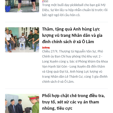
Trong một buổi dạy pickleball cho bạn gái Mỹ
Diệu, Sự lén lấy ra hộp nhẫn chuẩn bị trước rồi
bất ngờ ngỏ lời cầu hôn cô.
Thăm, tặng quà Anh hùng Lực
lượng vũ trang Nhân dân và gia
đình chính sách ở xã Ô Lâm
Chiều 27/9, Thượng tá Nguyễn Văn Sự, Phó
Chính ủy Ban Chỉ huy phòng thủ khu vực 2 -
Long Xuyên cùng y, bác sĩ Phòng khám Đa khoa
Vạn Hạnh Sài Gòn - Long Xuyên đã đến thăm
và tặng quà Đại tá, Anh hùng Lực lượng vũ
trang Nhân dân Lê Thành Cư, cùng 5 gia đìnhh
chính sách ở xã Ô Lâm.
Phối hợp chặt chẽ trong điều tra,
truy tố, xét xử các vụ án tham
nhũng, tiêu cực