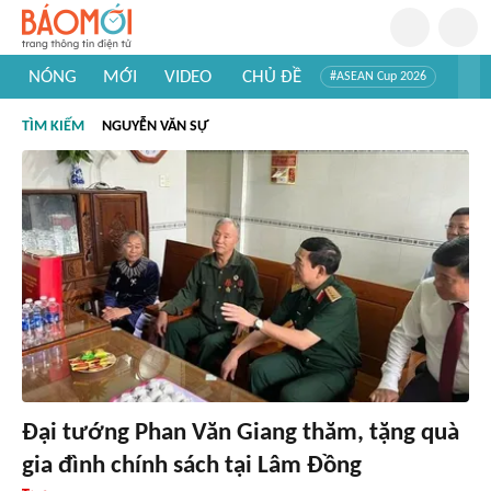
NÓNG
MỚI
VIDEO
CHỦ ĐỀ
#ASEAN Cup 2026
#Trí tuệ nhân tạo
#Mỹ - Iran
#Khám phá Việt Nam
TÌM KIẾM
NGUYỄN VĂN SỰ
#Khám phá thế giới
Đại tướng Phan Văn Giang thăm, tặng quà
gia đình chính sách tại Lâm Đồng