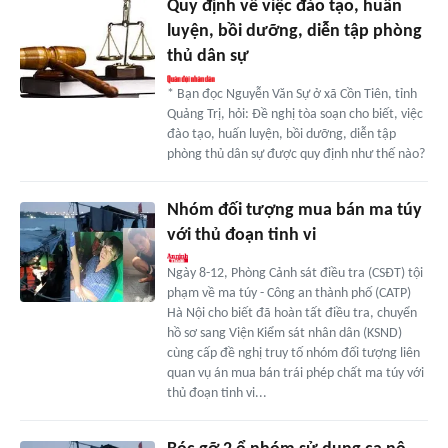
Quy định về việc đào tạo, huấn
luyện, bồi dưỡng, diễn tập phòng
thủ dân sự
* Bạn đọc Nguyễn Văn Sự ở xã Cồn Tiên, tỉnh
Quảng Trị, hỏi: Đề nghị tòa soạn cho biết, việc
đào tạo, huấn luyện, bồi dưỡng, diễn tập
phòng thủ dân sự được quy định như thế nào?
Nhóm đối tượng mua bán ma túy
với thủ đoạn tinh vi
Ngày 8-12, Phòng Cảnh sát điều tra (CSĐT) tội
phạm về ma túy - Công an thành phố (CATP)
Hà Nội cho biết đã hoàn tất điều tra, chuyển
hồ sơ sang Viện Kiểm sát nhân dân (KSND)
cùng cấp đề nghị truy tố nhóm đối tượng liên
quan vụ án mua bán trái phép chất ma túy với
thủ đoạn tinh vi...