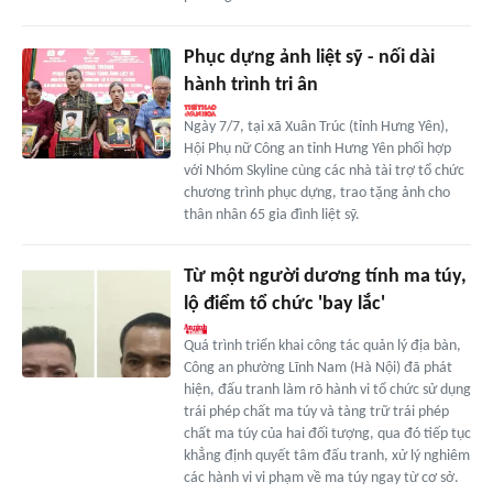
Phục dựng ảnh liệt sỹ - nối dài
hành trình tri ân
Ngày 7/7, tại xã Xuân Trúc (tỉnh Hưng Yên),
Hội Phụ nữ Công an tỉnh Hưng Yên phối hợp
với Nhóm Skyline cùng các nhà tài trợ tổ chức
chương trình phục dựng, trao tặng ảnh cho
thân nhân 65 gia đình liệt sỹ.
Từ một người dương tính ma túy,
lộ điểm tổ chức 'bay lắc'
Quá trình triển khai công tác quản lý địa bàn,
Công an phường Lĩnh Nam (Hà Nội) đã phát
hiện, đấu tranh làm rõ hành vi tổ chức sử dụng
trái phép chất ma túy và tàng trữ trái phép
chất ma túy của hai đối tượng, qua đó tiếp tục
khẳng định quyết tâm đấu tranh, xử lý nghiêm
các hành vi vi phạm về ma túy ngay từ cơ sở.