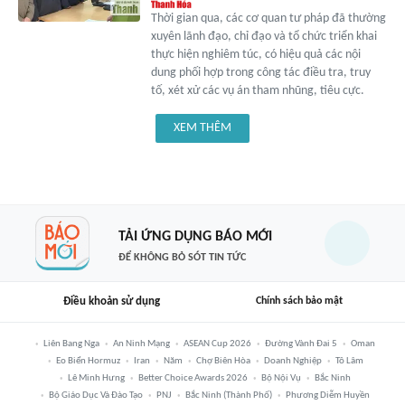
Thời gian qua, các cơ quan tư pháp đã thường
xuyên lãnh đạo, chỉ đạo và tổ chức triển khai
thực hiện nghiêm túc, có hiệu quả các nội
dung phối hợp trong công tác điều tra, truy
tố, xét xử các vụ án tham nhũng, tiêu cực.
XEM THÊM
TẢI ỨNG DỤNG BÁO MỚI
ĐỂ KHÔNG BỎ SÓT TIN TỨC
Điều khoản sử dụng
Chính sách bảo mật
Liên Bang Nga
An Ninh Mạng
ASEAN Cup 2026
Đường Vành Đai 5
Oman
Eo Biển Hormuz
Iran
Năm
Chợ Biên Hòa
Doanh Nghiệp
Tô Lâm
Lê Minh Hưng
Better Choice Awards 2026
Bộ Nội Vụ
Bắc Ninh
Bộ Giáo Dục Và Đào Tạo
PNJ
Bắc Ninh (thành Phố)
Phương Diễm Huyền