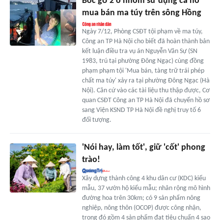
Bóc gỡ 2 ổ nhóm sử dụng ca nô
mua bán ma túy trên sông Hồng
Ngày 7/12, Phòng CSĐT tội phạm về ma túy,
Công an TP Hà Nội cho biết đã hoàn thành bản
kết luận điều tra vụ án Nguyễn Văn Sự (SN
1983, trú tại phường Đông Ngạc) cùng đồng
phạm phạm tội 'Mua bán, tàng trữ trái phép
chất ma túy' xảy ra tại phường Đông Ngạc (Hà
Nội). Căn cứ vào các tài liệu thu thập được, Cơ
quan CSĐT Công an TP Hà Nội đã chuyển hồ sơ
sang Viện KSND TP Hà Nội đề nghị truy tố 6
đối tượng.
'Nói hay, làm tốt', giữ 'cốt' phong
trào!
Xây dựng thành công 4 khu dân cư (KDC) kiểu
mẫu, 37 vườn hộ kiểu mẫu; nhân rộng mô hình
đường hoa trên 30km; có 9 sản phẩm nông
nghiệp, nông thôn (OCOP) được công nhận,
trong đó gồm 4 sản phẩm đạt tiêu chuẩn 4 sao