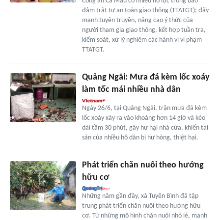
Công an Cà Mau có nhiều nỗ lực trong bảo
đảm trật tự an toàn giao thông (TTATGT); đẩy
mạnh tuyên truyền, nâng cao ý thức của
người tham gia giao thông, kết hợp tuần tra,
kiểm soát, xử lý nghiêm các hành vi vi phạm
TTATGT.
Quảng Ngãi: Mưa đá kèm lốc xoáy
làm tốc mái nhiều nhà dân
Ngày 26/6, tại Quảng Ngãi, trận mưa đá kèm
lốc xoáy xảy ra vào khoảng hơn 14 giờ và kéo
dài tầm 30 phút, gây hư hại nhà cửa, khiến tài
sản của nhiều hộ dân bị hư hỏng, thiệt hại.
Phát triển chăn nuôi theo hướng
hữu cơ
Những năm gần đây, xã Tuyên Bình đã tập
trung phát triển chăn nuôi theo hướng hữu
cơ. Từ những mô hình chăn nuôi nhỏ lẻ, manh