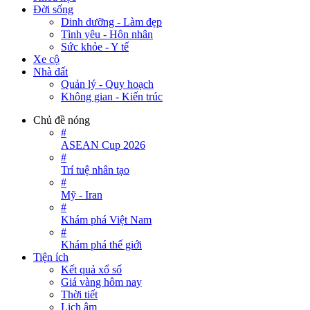
Đời sống
Dinh dưỡng - Làm đẹp
Tình yêu - Hôn nhân
Sức khỏe - Y tế
Xe cộ
Nhà đất
Quản lý - Quy hoạch
Không gian - Kiến trúc
Chủ đề nóng
#
ASEAN Cup 2026
#
Trí tuệ nhân tạo
#
Mỹ - Iran
#
Khám phá Việt Nam
#
Khám phá thế giới
Tiện ích
Kết quả xổ số
Giá vàng hôm nay
Thời tiết
Lịch âm