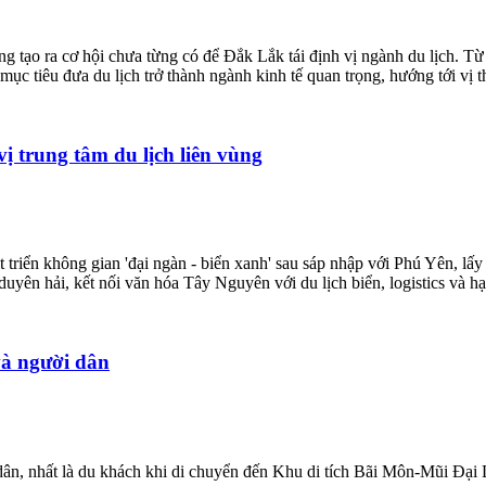
ang tạo ra cơ hội chưa từng có để Đắk Lắk tái định vị ngành du lịch.
 tiêu đưa du lịch trở thành ngành kinh tế quan trọng, hướng tới vị th
ị trung tâm du lịch liên vùng
riển không gian 'đại ngàn - biển xanh' sau sáp nhập với Phú Yên, lấy
uyên hải, kết nối văn hóa Tây Nguyên với du lịch biển, logistics và hạ
và người dân
n, nhất là du khách khi di chuyển đến Khu di tích Bãi Môn-Mũi Đại Lã