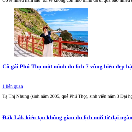
Có lẽ nhiều năm sau, tôi sẽ không còn nhớ mình đã đi qua bao nhiêu b
Cô gái Phú Thọ một mình du lịch 7 vùng biển đẹp bậ
1
liên quan
Tạ Thị Nhung (sinh năm 2005, quê Phú Thọ), sinh viên năm 3 Đại họ
Đắk Lắk kiến tạo không gian du lịch mới từ đại ngà