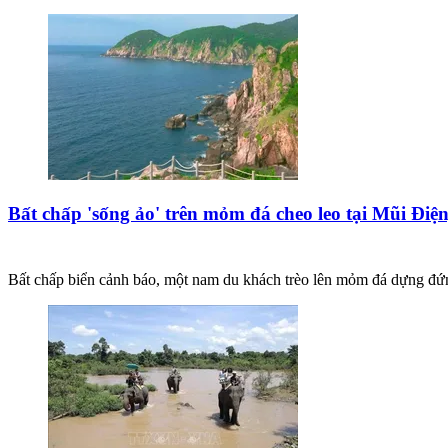
Bất chấp 'sống ảo' trên mỏm đá cheo leo tại Mũi Điệ
Bất chấp biển cảnh báo, một nam du khách trèo lên mỏm đá dựng đứng