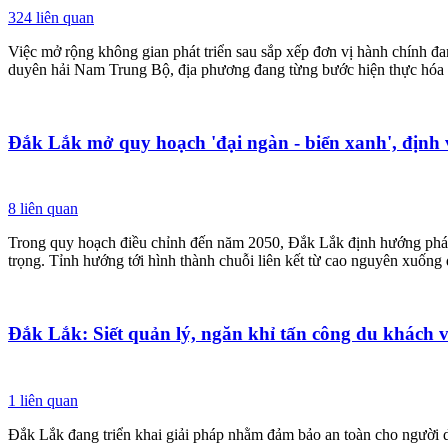
324
liên quan
Việc mở rộng không gian phát triển sau sắp xếp đơn vị hành chính đ
duyên hải Nam Trung Bộ, địa phương đang từng bước hiện thực hóa mục
Đắk Lắk mở quy hoạch 'đại ngàn - biển xanh', định v
8
liên quan
Trong quy hoạch điều chỉnh đến năm 2050, Đắk Lắk định hướng phát t
trọng. Tỉnh hướng tới hình thành chuỗi liên kết từ cao nguyên xuống d
Đắk Lắk: Siết quản lý, ngăn khỉ tấn công du khách 
1
liên quan
Đắk Lắk đang triển khai giải pháp nhằm đảm bảo an toàn cho người dâ