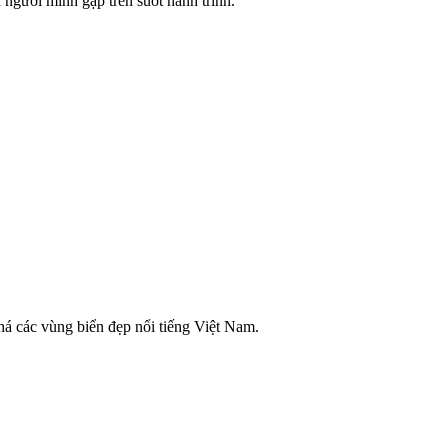
 người mình gặp trên suốt hành trình.
á các vùng biển đẹp nổi tiếng Việt Nam.