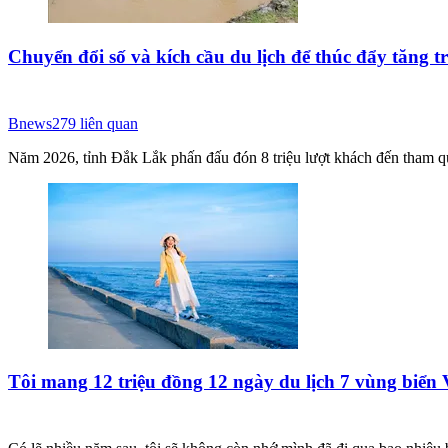
Chuyển đổi số và kích cầu du lịch để thúc đẩy tăng t
Bnews
279
liên quan
Năm 2026, tỉnh Đắk Lắk phấn đấu đón 8 triệu lượt khách đến tham quan
Tôi mang 12 triệu đồng 12 ngày du lịch 7 vùng biển