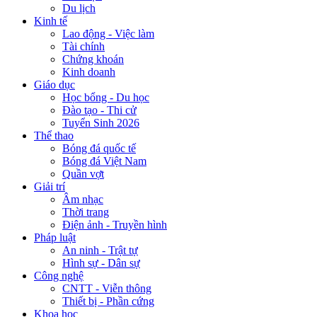
Du lịch
Kinh tế
Lao động - Việc làm
Tài chính
Chứng khoán
Kinh doanh
Giáo dục
Học bổng - Du học
Đào tạo - Thi cử
Tuyển Sinh 2026
Thể thao
Bóng đá quốc tế
Bóng đá Việt Nam
Quần vợt
Giải trí
Âm nhạc
Thời trang
Điện ảnh - Truyền hình
Pháp luật
An ninh - Trật tự
Hình sự - Dân sự
Công nghệ
CNTT - Viễn thông
Thiết bị - Phần cứng
Khoa học