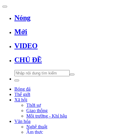
Nóng
Mới
VIDEO
CHỦ ĐỀ
Bóng đá
Thế giới
Xã hội
Thời sự
Giao thông
Môi trường - Khí hậu
Văn hóa
Nghệ thuật
Ẩm thực