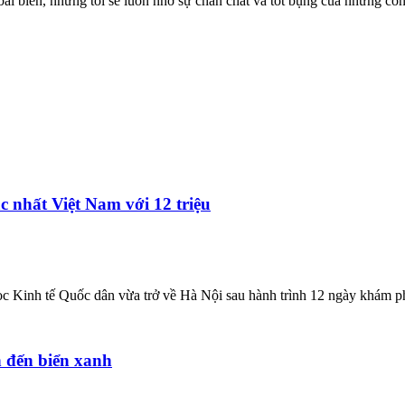
ãi biển, nhưng tôi sẽ luôn nhớ sự chân chất và tốt bụng của những con
c nhất Việt Nam với 12 triệu
c Kinh tế Quốc dân vừa trở về Hà Nội sau hành trình 12 ngày khám ph
n đến biển xanh