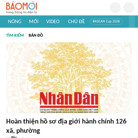
NÓNG
MỚI
VIDEO
CHỦ ĐỀ
#ASEAN Cup 2026
#Trí tuệ nhân tạo
#Mỹ - Iran
#Khám phá Việt Nam
TÌM KIẾM
BẢN ĐỒ
#Khám phá thế giới
Hoàn thiện hồ sơ địa giới hành chính 126
xã, phường