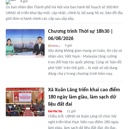
8 giờ
Ủy ban nhân dân Thành phố Hà Nội vừa ban hành Kế hoạch số 300/KH-
UBND về triển khai lập mới, cập nhật, chỉnh lý, bổ sung hồ sơ, bản đồ địa
giới đơn vị hành chính các cấp sau sắp xếp.
Chương trình Thời sự 18h30 |
06/08/2026
9 giờ
Xây dựng không gian mạng an toàn, tin cậy và
nhân văn; Việt Nam - Malaysia tăng cường
trao đổi hợp tác quốc phòng; Cùng vẽ 'bản đồ
phở Việt' trên thế giới... là một số nội dung
đáng chú ý trong chương trình hôm nay.
Xã Xuân Lãng triển khai cao điểm
180 ngày làm giàu, làm sạch dữ
liệu đất đai
11 giờ
Chiều 6/8, UBND xã Xuân Lãng tổ chức hội
nghị triển khai thực hiện cao điểm 180 ngày
làm giàu, làm sạch dữ liệu đất đai; đo đạc,