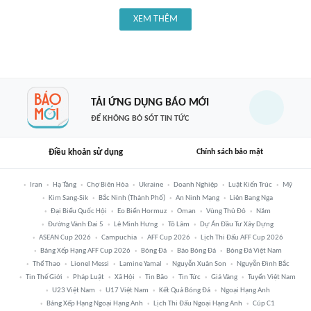
XEM THÊM
TẢI ỨNG DỤNG BÁO MỚI
ĐỂ KHÔNG BỎ SÓT TIN TỨC
Điều khoản sử dụng
Chính sách bảo mật
Iran
Hạ Tầng
Chợ Biên Hòa
Ukraine
Doanh Nghiệp
Luật Kiến Trúc
Mỹ
Kim Sang-Sik
Bắc Ninh (thành Phố)
An Ninh Mạng
Liên Bang Nga
Đại Biểu Quốc Hội
Eo Biển Hormuz
Oman
Vùng Thủ Đô
Năm
Đường Vành Đai 5
Lê Minh Hưng
Tô Lâm
Dự Án Đầu Tư Xây Dựng
ASEAN Cup 2026
Campuchia
AFF Cup 2026
Lịch Thi Đấu AFF Cup 2026
Bảng Xếp Hạng AFF Cup 2026
Bóng Đá
Báo Bóng Đá
Bóng Đá Việt Nam
Thể Thao
Lionel Messi
Lamine Yamal
Nguyễn Xuân Son
Nguyễn Đình Bắc
Tin Thế Giới
Pháp Luật
Xã Hội
Tin Bão
Tin Tức
Giá Vàng
Tuyển Việt Nam
U23 Việt Nam
U17 Việt Nam
Kết Quả Bóng Đá
Ngoại Hạng Anh
Bảng Xếp Hạng Ngoại Hạng Anh
Lịch Thi Đấu Ngoại Hạng Anh
Cúp C1