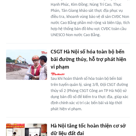
Hạnh Phúc, Kim Đồng; Nùng Trí Cao, Thục
Phán, Tân Giang khảo sát thực địa phục vụ
điều tra, khoanh vùng bảo vệ di sản CVĐC Non
nước Cao Bằng phần mở rộng và biên tập, tích
hợp hệ thống bản đồ khu vực CVĐC toàn cầu
UNESCO Non nước Cao Bằng.
CSGT Hà Nội số hóa toàn bộ bến
bãi đường thủy, hỗ trợ phát hiện
vi phạm
Sau khi hoàn thành số hóa toàn bộ bến bãi
trên tuyến quản lý, sáng 3/8, Đội CSGT đường
thủy số 2 (Phòng CSGT Công an TP Hà Nội) sử
dụng bản đồ số để kiểm tra thực địa, giúp xác
định chính xác vị trí các bến bãi và kịp thời
phát hiện vi phạm.
Hà Nội tăng tốc hoàn thiện cơ sở
dữ liệu đất đai