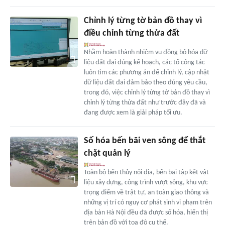
Chỉnh lý từng tờ bản đồ thay vì
điều chỉnh từng thửa đất
Nhằm hoàn thành nhiệm vụ đồng bộ hóa dữ
liệu đất đai đúng kế hoạch, các tổ công tác
luôn tìm các phương án để chỉnh lý, cập nhật
dữ liệu đất đai đảm bảo theo đúng yêu cầu,
trong đó, việc chỉnh lý từng tờ bản đồ thay vì
chỉnh lý từng thửa đất như trước đây đã và
đang được xem là giải pháp tối ưu.
Số hóa bến bãi ven sông để thắt
chặt quản lý
Toàn bộ bến thủy nội địa, bến bãi tập kết vật
liệu xây dựng, công trình vượt sông, khu vực
trọng điểm về trật tự, an toàn giao thông và
những vị trí có nguy cơ phát sinh vi phạm trên
địa bàn Hà Nội đều đã được số hóa, hiển thị
trên bản đồ với tọa độ cụ thể.