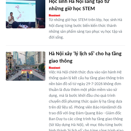
Học sinh Hà Nội sáng tạo từ
những giờ học STEM
Từ những giờ học STEM trên lớp, học sinh Hà
Nội đang từng bước biến kiến thức thành
những sản phẩm sáng tạo phục vụ học tập và
đời sống.
Hà Nội xây 'lý lịch số' cho hạ tầng
giao thông
Việc Hà Nội chính thức đưa vào vận hành Hệ
thống quản lý kết cấu hạ tầng giao thông trên
nền bản đồ số từ ngày 29-7-2026 không đơn
thuần là đưa thêm một phần mềm vào sử
dụng, mà là bước khởi đầu cho quá trình
chuyển đổi phương thức quản lý hạ tầng dựa
trên dữ liệu số. Phóng viên Báo Hànôịmới đã
trao đổi với ông Đàm Quang Bảo - Giám đốc
Ban Duy tu các công trình hạ tầng giao thông
(Sở Xây dựng Hà Nội), về mục tiêu từng bước
hình thành 'lý lịch số' cho từng công trình giao