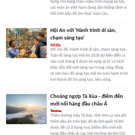
hứng cho hàng triệu video trên mạng xã hội,
các món ăn Việt Nam đang dần khẳng định vị
thế trên bản đồ ẩm thực toàn cầu.
Hội An với 'Hành trình di sản,
chạm sáng tạo'
Với chủ đề 'Hành trình di sản, chạm sáng tạo',
Tuần lễ Sáng tạo Hội An 2026 dự kiến diễn ra
vào cuối tháng 8 được kỳ vọng sẽ là 'cú hích'
thúc đẩy đổi mới sáng tạo trong cộng đồng,
vẽ nên bản đồ sáng tạo Hội An trên hành trình
trở thành đô thị sáng tạo, bền vững.
Choáng ngợp Tà Xùa - điểm đến
mới nổi hàng đầu châu Á
Thiên đường mây Tà Xùa, tỉnh Sơn La vừa ghi
thêm dấu ấn trên bản đồ du lịch quốc tế khi
được đề cử ở hạng mục Điểm đến mới nổi
hàng đầu châu Á của Giải thưởng du lịch thế