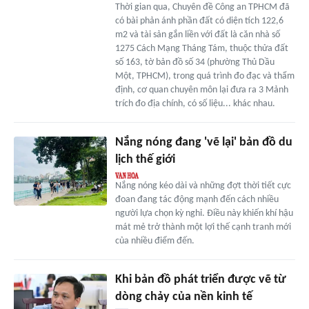
Thời gian qua, Chuyên đề Công an TPHCM đã
có bài phản ánh phần đất có diện tích 122,6
m2 và tài sản gắn liền với đất là căn nhà số
1275 Cách Mạng Tháng Tám, thuộc thửa đất
số 163, tờ bản đồ số 34 (phường Thủ Dầu
Một, TPHCM), trong quá trình đo đạc và thẩm
định, cơ quan chuyên môn lại đưa ra 3 Mảnh
trích đo địa chính, có số liệu... khác nhau.
Nắng nóng đang 'vẽ lại' bản đồ du
lịch thế giới
Nắng nóng kéo dài và những đợt thời tiết cực
đoan đang tác động mạnh đến cách nhiều
người lựa chọn kỳ nghỉ. Điều này khiến khí hậu
mát mẻ trở thành một lợi thế cạnh tranh mới
của nhiều điểm đến.
Khi bản đồ phát triển được vẽ từ
dòng chảy của nền kinh tế