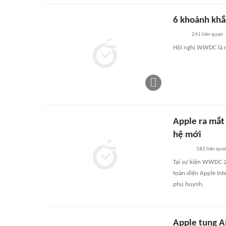
6 khoảnh khắ
241
liên quan
Hội nghị WWDC là n
Apple ra mắt 
hệ mới
182
liên qua
Tại sự kiện WWDC 2
toàn diện Apple Int
phụ huynh.
Apple tung A