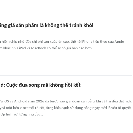
ng giá sản phẩm là không thể tránh khỏi
n
 hiếm chip nhớ đẩy chi phí sản xuất lên cao, thế hệ iPhone tiếp theo của Apple
m khác như iPad và MacBook có thể sẽ có giá bán cao hơn...
id: Cuộc đua song mã không hồi kết
ữa iOS và Android năm 2026 đã bước vào giai đoạn cân bằng khi cả hai đều đạt mức
y vì một bên vượt trội rõ rệt, từng khía cạnh sử dụng hàng ngày mới là yếu tố quyết
hợp hơn với từng nhu cầu...