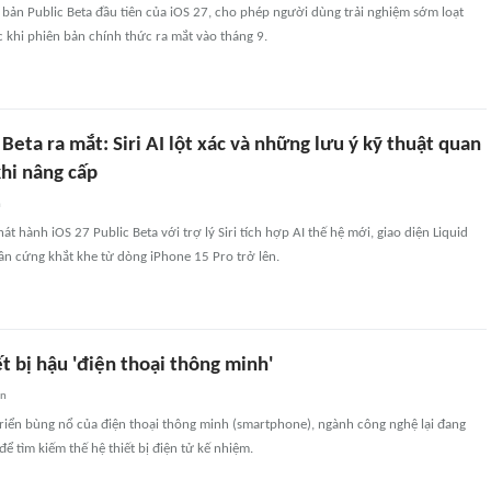
bản Public Beta đầu tiên của iOS 27, cho phép người dùng trải nghiệm sớm loạt
 khi phiên bản chính thức ra mắt vào tháng 9.
 Beta ra mắt: Siri AI lột xác và những lưu ý kỹ thuật quan
khi nâng cấp
n
t hành iOS 27 Public Beta với trợ lý Siri tích hợp AI thế hệ mới, giao diện Liquid
ần cứng khắt khe từ dòng iPhone 15 Pro trở lên.
t bị hậu 'điện thoại thông minh'
an
triển bùng nổ của điện thoại thông minh (smartphone), ngành công nghệ lại đang
 tìm kiếm thế hệ thiết bị điện tử kế nhiệm.