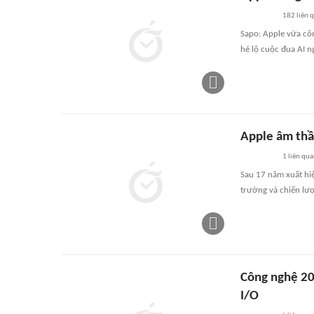
182
liên 
Sapo: Apple vừa côn
hé lộ cuộc đua AI n
Apple âm thầ
1
liên qu
Sau 17 năm xuất hiệ
trường và chiến lư
Công nghệ 20/
I/O