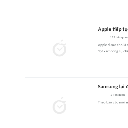
Apple tiếp t
182
liên quan
Apple được cho là 
'lột xác' công cụ ch
Samsung lại 
2
liên quan
Theo báo cáo mới nh