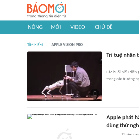
NÓNG
MỚI
VIDEO
CHỦ ĐỀ
TÌM KIẾM
APPLE VISION PRO
Trí tuệ nhân 
Các buổi biểu diễn 
trong các trường h
Apple phát hà
dùng thử ng
11
liên quan