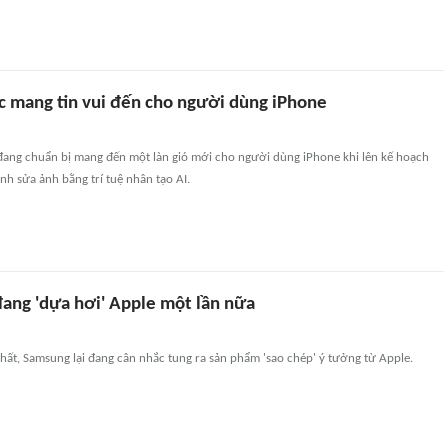
ục mang tin vui đến cho người dùng iPhone
đang chuẩn bị mang đến một làn gió mới cho người dùng iPhone khi lên kế hoạch
ỉnh sửa ảnh bằng trí tuệ nhân tạo AI.
đang 'dựa hơi' Apple một lần nữa
ất, Samsung lại đang cân nhắc tung ra sản phẩm 'sao chép' ý tưởng từ Apple.