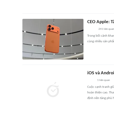
CEO Apple: Tă
241
liên qua
Trong bối cảnh khan
cùng nhiều sản phẩ
iOS và Andro
1
liên quan
Cuộc cạnh tranh gi
hoàn thiện cao. Tha
định nền tảng phù 