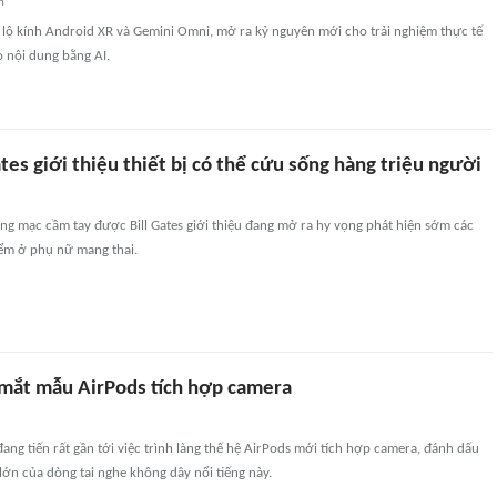
n
 lộ kính Android XR và Gemini Omni, mở ra kỷ nguyên mới cho trải nghiệm thực tế
 nội dung bằng AI.
ates giới thiệu thiết bị có thể cứu sống hàng triệu người
õng mạc cầm tay được Bill Gates giới thiệu đang mở ra hy vọng phát hiện sớm các
ểm ở phụ nữ mang thai.
 mắt mẫu AirPods tích hợp camera
ang tiến rất gần tới việc trình làng thế hệ AirPods mới tích hợp camera, đánh dấu
ớn của dòng tai nghe không dây nổi tiếng này.