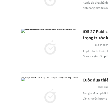
Apple đã phát hành 
tính năng mới trước
iOS 27 Public
trọng trước 
11
liên qua
Apple chính thức phá
Glass và yêu cầu ph
Cuộc đua thiế
4
liên qu
Sau giai đoạn phát 
dần chuyển hướng để