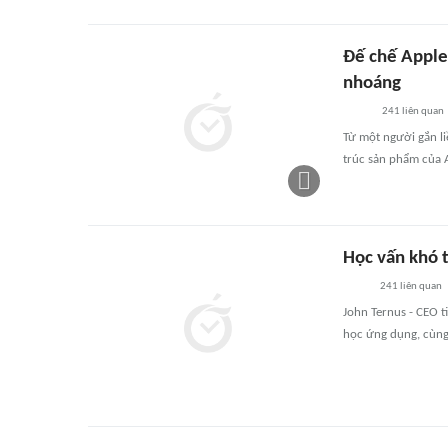
Đế chế Apple
nhoáng
241
liên quan
Từ một người gắn li
trúc sản phẩm của A
Học vấn khó 
241
liên quan
John Ternus - CEO t
học ứng dụng, cùng