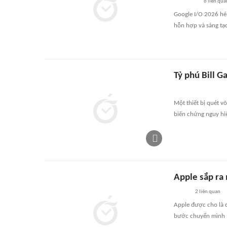
6
liên qua
Google I/O 2026 hé
hỗn hợp và sáng tạo
Tỷ phú Bill G
Một thiết bị quét v
biến chứng nguy hi
Apple sắp ra
2
liên quan
Apple được cho là đ
bước chuyển mình l