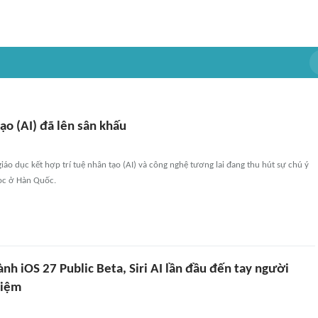
tạo (AI) đã lên sân khấu
giáo dục kết hợp trí tuệ nhân tạo (AI) và công nghệ tương lai đang thu hút sự chú ý
ọc ở Hàn Quốc.
nh iOS 27 Public Beta, Siri AI lần đầu đến tay người
hiệm