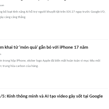
quan
g bố loạt tính năng AI hỗ trợ người khuyết tật trên iOS 27 ngay trước Google I/O,
gày càng căng thẳng.
m khai tử 'món quà' gắn bó với iPhone 17 năm
an
n trong hộp iPhone, sticker logo Apple đã biến mất hoàn toàn vì mục tiêu môi
ợc trung hòa carbon của hãng.
5: Kính thông minh và AI tạo video gây sốt tại Google