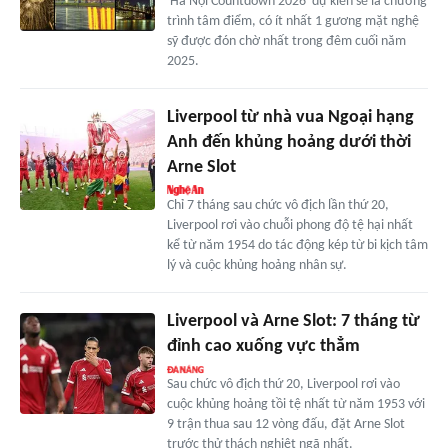
'Hà Nội Countdown 2026' dự kiến sẽ là chương
trình tâm điểm, có ít nhất 1 gương mặt nghệ
sỹ được đón chờ nhất trong đêm cuối năm
2025.
Liverpool từ nhà vua Ngoại hạng
Anh đến khủng hoảng dưới thời
Arne Slot
Chỉ 7 tháng sau chức vô địch lần thứ 20,
Liverpool rơi vào chuỗi phong độ tệ hại nhất
kể từ năm 1954 do tác động kép từ bi kịch tâm
lý và cuộc khủng hoảng nhân sự.
Liverpool và Arne Slot: 7 tháng từ
đỉnh cao xuống vực thẳm
Sau chức vô địch thứ 20, Liverpool rơi vào
cuộc khủng hoảng tồi tệ nhất từ năm 1953 với
9 trận thua sau 12 vòng đấu, đặt Arne Slot
trước thử thách nghiệt ngã nhất.