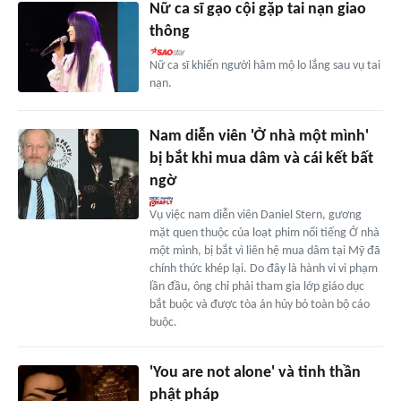
Nữ ca sĩ gạo cội gặp tai nạn giao
thông
Nữ ca sĩ khiến người hâm mộ lo lắng sau vụ tai
nạn.
Nam diễn viên 'Ở nhà một mình'
bị bắt khi mua dâm và cái kết bất
ngờ
Vụ việc nam diễn viên Daniel Stern, gương
mặt quen thuộc của loạt phim nổi tiếng Ở nhà
một mình, bị bắt vì liên hệ mua dâm tại Mỹ đã
chính thức khép lại. Do đây là hành vi vi phạm
lần đầu, ông chỉ phải tham gia lớp giáo dục
bắt buộc và được tòa án hủy bỏ toàn bộ cáo
buộc.
'You are not alone' và tinh thần
phật pháp