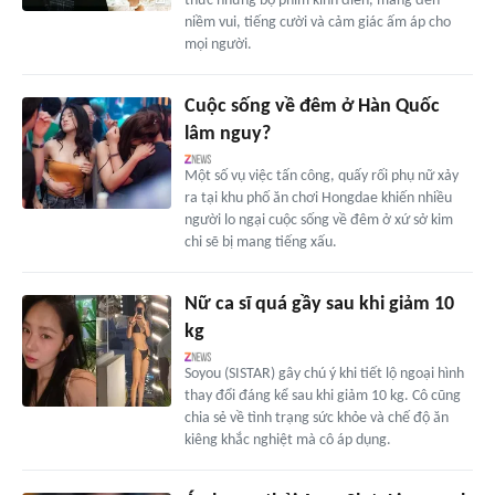
thức những bộ phim kinh điển, mang đến
niềm vui, tiếng cười và cảm giác ấm áp cho
mọi người.
Cuộc sống về đêm ở Hàn Quốc
lâm nguy?
Một số vụ việc tấn công, quấy rối phụ nữ xảy
ra tại khu phố ăn chơi Hongdae khiến nhiều
người lo ngại cuộc sống về đêm ở xứ sở kim
chi sẽ bị mang tiếng xấu.
Nữ ca sĩ quá gầy sau khi giảm 10
kg
Soyou (SISTAR) gây chú ý khi tiết lộ ngoại hình
thay đổi đáng kể sau khi giảm 10 kg. Cô cũng
chia sẻ về tình trạng sức khỏe và chế độ ăn
kiêng khắc nghiệt mà cô áp dụng.