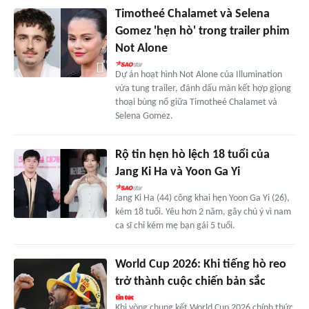
Timotheé Chalamet và Selena
Gomez 'hẹn hò' trong trailer phim
Not Alone
Dự án hoạt hình Not Alone của Illumination
vừa tung trailer, đánh dấu màn kết hợp giọng
thoại bùng nổ giữa Timotheé Chalamet và
Selena Gomez.
Rộ tin hẹn hò lệch 18 tuổi của
Jang Ki Ha và Yoon Ga Yi
Jang Ki Ha (44) công khai hẹn Yoon Ga Yi (26),
kém 18 tuổi. Yêu hơn 2 năm, gây chú ý vì nam
ca sĩ chỉ kém mẹ bạn gái 5 tuổi.
World Cup 2026: Khi tiếng hò reo
trở thành cuộc chiến bản sắc
Khi vòng chung kết World Cup 2026 chính thức