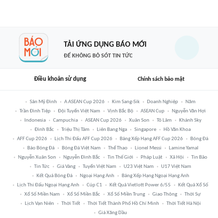
TẢI ỨNG DỤNG BÁO MỚI
ĐỂ KHÔNG BỎ SÓT TIN TỨC
Điều khoản sử dụng
Chính sách bảo mật
Sân Mỹ Đình
A ASEAN Cup 2026
Kim Sang-Sik
Doanh Nghiệp
Năm
Trần Đình Tiệp
Đội Tuyển Việt Nam
Vịnh Bắc Bộ
ASEAN Cup
Nguyễn Văn Hợi
Indonesia
Campuchia
ASEAN Cup 2026
Xuân Son
Tô Lâm
Khánh Sky
Đình Bắc
Triệu Thị Tâm
Liên Bang Nga
Singapore
Hồ Văn Khoa
AFF Cup 2026
Lịch Thi Đấu AFF Cup 2026
Bảng Xếp Hạng AFF Cup 2026
Bóng Đá
Báo Bóng Đá
Bóng Đá Việt Nam
Thể Thao
Lionel Messi
Lamine Yamal
Nguyễn Xuân Son
Nguyễn Đình Bắc
Tin Thế Giới
Pháp Luật
Xã Hội
Tin Bão
Tin Tức
Giá Vàng
Tuyển Việt Nam
U23 Việt Nam
U17 Việt Nam
Kết Quả Bóng Đá
Ngoại Hạng Anh
Bảng Xếp Hạng Ngoại Hạng Anh
Lịch Thi Đấu Ngoại Hạng Anh
Cúp C1
Kết Quả Vietlott Power 6/55
Kết Quả Xổ Số
Xổ Số Miền Nam
Xổ Số Miền Bắc
Xổ Số Miền Trung
Giao Thông
Thời Sự
Lịch Vạn Niên
Thời Tiết
Thời Tiết Thành Phố Hồ Chí Minh
Thời Tiết Hà Nội
Giá Xăng Dầu