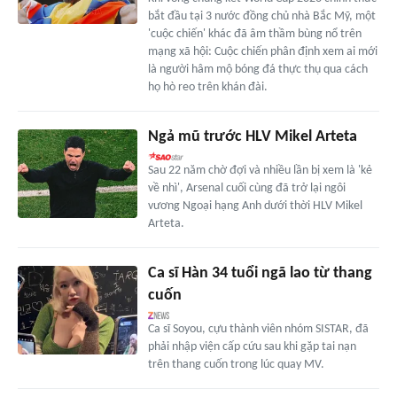
bắt đầu tại 3 nước đồng chủ nhà Bắc Mỹ, một
'cuộc chiến' khác đã âm thầm bùng nổ trên
mạng xã hội: Cuộc chiến phân định xem ai mới
là người hâm mộ bóng đá thực thụ qua cách
họ hò reo trên khán đài.
Ngả mũ trước HLV Mikel Arteta
Sau 22 năm chờ đợi và nhiều lần bị xem là 'kẻ
về nhì', Arsenal cuối cùng đã trở lại ngôi
vương Ngoại hạng Anh dưới thời HLV Mikel
Arteta.
Ca sĩ Hàn 34 tuổi ngã lao từ thang
cuốn
Ca sĩ Soyou, cựu thành viên nhóm SISTAR, đã
phải nhập viện cấp cứu sau khi gặp tai nạn
trên thang cuốn trong lúc quay MV.