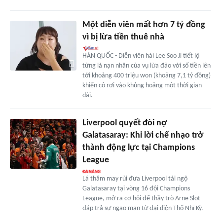
Một diễn viên mất hơn 7 tỷ đồng
vì bị lừa tiền thuê nhà
HÀN QUỐC - Diễn viên hài Lee Soo Ji tiết lộ
từng là nạn nhân của vụ lừa đảo với số tiền lên
tới khoảng 400 triệu won (khoảng 7,1 tỷ đồng)
khiến cô rơi vào khủng hoảng một thời gian
dài.
Liverpool quyết đòi nợ
Galatasaray: Khi lời chế nhạo trở
thành động lực tại Champions
League
Lá thăm may rủi đưa Liverpool tái ngộ
Galatasaray tại vòng 16 đội Champions
League, mở ra cơ hội để thầy trò Arne Slot
đáp trả sự ngạo mạn từ đại diện Thổ Nhĩ Kỳ.