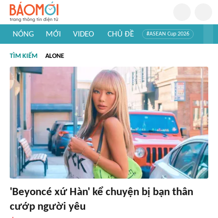
NÓNG
MỚI
VIDEO
CHỦ ĐỀ
#ASEAN Cup 2026
#Trí tuệ nhân tạo
#Mỹ - Iran
#Khám phá Việt Nam
TÌM KIẾM
ALONE
#Khám phá thế giới
'Beyoncé xứ Hàn' kể chuyện bị bạn thân
cướp người yêu