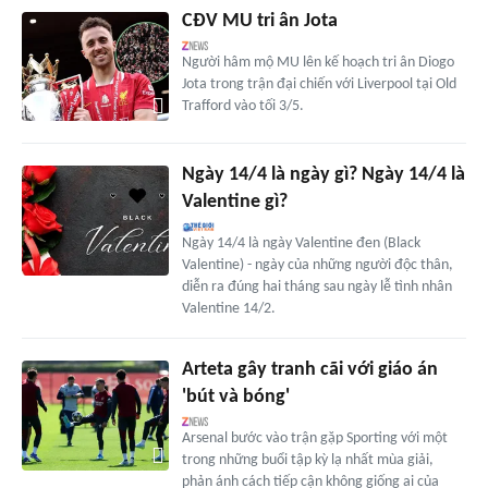
CĐV MU tri ân Jota
Người hâm mộ MU lên kế hoạch tri ân Diogo
Jota trong trận đại chiến với Liverpool tại Old
Trafford vào tối 3/5.
Ngày 14/4 là ngày gì? Ngày 14/4 là
Valentine gì?
Ngày 14/4 là ngày Valentine đen (Black
Valentine) - ngày của những người độc thân,
diễn ra đúng hai tháng sau ngày lễ tình nhân
Valentine 14/2.
Arteta gây tranh cãi với giáo án
'bút và bóng'
Arsenal bước vào trận gặp Sporting với một
trong những buổi tập kỳ lạ nhất mùa giải,
phản ánh cách tiếp cận không giống ai của