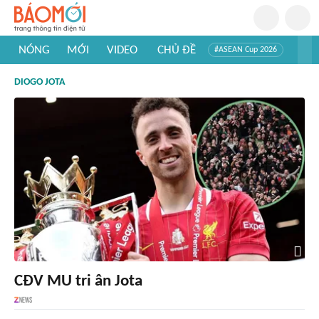
NÓNG
MỚI
VIDEO
CHỦ ĐỀ
#ASEAN Cup 2026
#Trí tuệ nhân tạo
#Mỹ - Iran
#Khám phá Việt Nam
DIOGO JOTA
#Khám phá thế giới
CĐV MU tri ân Jota