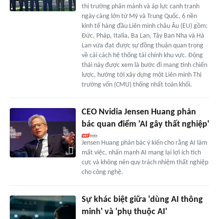
thị trường phân mảnh và áp lực cạnh tranh
ngày càng lớn từ Mỹ và Trung Quốc, 6 nền
kinh tế hàng đầu Liên minh châu Âu (EU) gồm:
Đức, Pháp, Italia, Ba Lan, Tây Ban Nha và Hà
Lan vừa đạt được sự đồng thuận quan trọng
về cải cách hệ thống tài chính khu vực. Động
thái này được xem là bước đi mang tính chiến
lược, hướng tới xây dựng một Liên minh Thị
trường vốn (CMU) thống nhất toàn khối.
CEO Nvidia Jensen Huang phản
bác quan điểm 'AI gây thất nghiệp'
Jensen Huang phản bác ý kiến cho rằng AI làm
mất việc, nhấn mạnh AI mang lại lợi ích tích
cực và không nên quy trách nhiệm thất nghiệp
cho công nghệ.
Sự khác biệt giữa 'dùng AI thông
minh' và 'phụ thuộc AI'