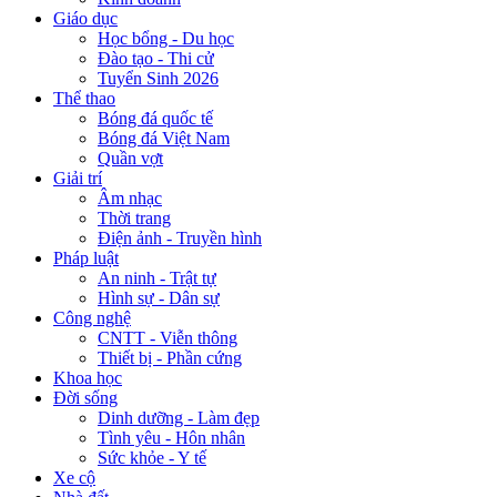
Giáo dục
Học bổng - Du học
Đào tạo - Thi cử
Tuyển Sinh 2026
Thể thao
Bóng đá quốc tế
Bóng đá Việt Nam
Quần vợt
Giải trí
Âm nhạc
Thời trang
Điện ảnh - Truyền hình
Pháp luật
An ninh - Trật tự
Hình sự - Dân sự
Công nghệ
CNTT - Viễn thông
Thiết bị - Phần cứng
Khoa học
Đời sống
Dinh dưỡng - Làm đẹp
Tình yêu - Hôn nhân
Sức khỏe - Y tế
Xe cộ