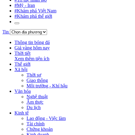
#Mỹ - Iran
#Khám phá Việt Nam
#Khám phá thế giới
Tin
Thông tin bóng đá
Giá vàng hôm nay
Thời tiết
Xem thêm tiện ích
Thế giới
Xã hội
Thời sự
Giao thông
Môi trường - Khí hậu
Văn hóa
Nghệ thuật
Ẩm thực
Du lịch
Kinh tế
Lao động - Việc làm
Tài chính
Chứng khoán
Kinh doanh