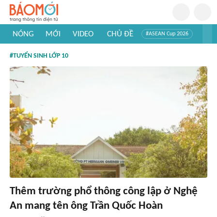
NÓNG
MỚI
VIDEO
CHỦ ĐỀ
#ASEAN Cup 2026
#Trí tuệ nhân tạo
#Mỹ - Iran
#Khám phá Việt Nam
#TUYỂN SINH LỚP 10
#Khám phá thế giới
Thêm trường phổ thông công lập ở Nghệ
An mang tên ông Trần Quốc Hoàn