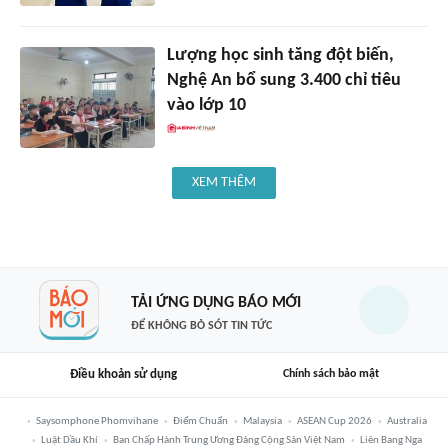
Lượng học sinh tăng đột biến,
Nghệ An bổ sung 3.400 chỉ tiêu
vào lớp 10
XEM THÊM
TẢI ỨNG DỤNG BÁO MỚI
ĐỂ KHÔNG BỎ SÓT TIN TỨC
Điều khoản sử dụng
Chính sách bảo mật
Saysomphone Phomvihane
Điểm Chuẩn
Malaysia
ASEAN Cup 2026
Australia
Luật Dầu Khí
Ban Chấp Hành Trung Ương Đảng Cộng Sản Việt Nam
Liên Bang Nga