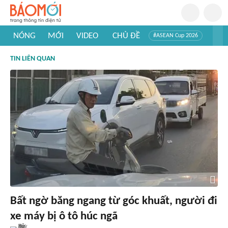
NÓNG
MỚI
VIDEO
CHỦ ĐỀ
#ASEAN Cup 2026
#Trí tuệ nhân tạo
#Mỹ - Iran
#Khám phá Việt Nam
TIN LIÊN QUAN
#Khám phá thế giới
Bất ngờ băng ngang từ góc khuất, người đi
xe máy bị ô tô húc ngã