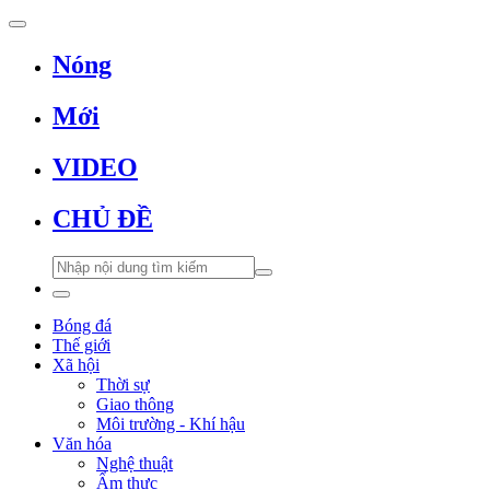
Nóng
Mới
VIDEO
CHỦ ĐỀ
Bóng đá
Thế giới
Xã hội
Thời sự
Giao thông
Môi trường - Khí hậu
Văn hóa
Nghệ thuật
Ẩm thực