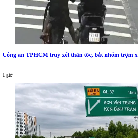
Công an TPHCM truy xét thần tốc, bắt nhóm trộm xe
1 giờ