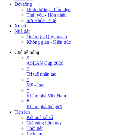
Đời sống
Dinh dưỡng - Làm đẹp
Tình yêu - Hôn nhân
Sức khỏe - Y tế
Xe cộ
Nhà đất
Quản lý - Quy hoạch
Không gian - Kiến trúc
Chủ đề nóng
#
ASEAN Cup 2026
#
Trí tuệ nhân tạo
#
Mỹ - Iran
#
Khám phá Việt Nam
#
Khám phá thế giới
Tiện ích
Kết quả xổ số
Giá vàng hôm nay
Thời tiết
Lịch âm