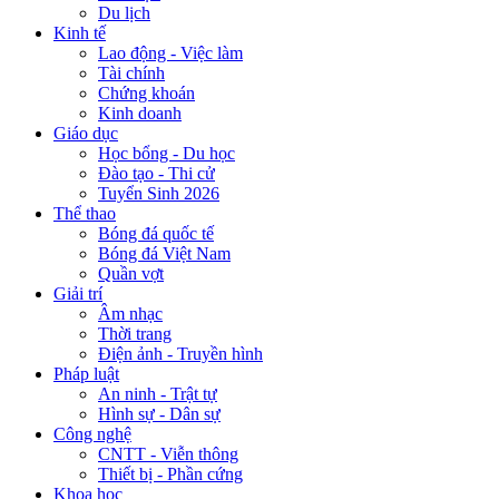
Du lịch
Kinh tế
Lao động - Việc làm
Tài chính
Chứng khoán
Kinh doanh
Giáo dục
Học bổng - Du học
Đào tạo - Thi cử
Tuyển Sinh 2026
Thể thao
Bóng đá quốc tế
Bóng đá Việt Nam
Quần vợt
Giải trí
Âm nhạc
Thời trang
Điện ảnh - Truyền hình
Pháp luật
An ninh - Trật tự
Hình sự - Dân sự
Công nghệ
CNTT - Viễn thông
Thiết bị - Phần cứng
Khoa học