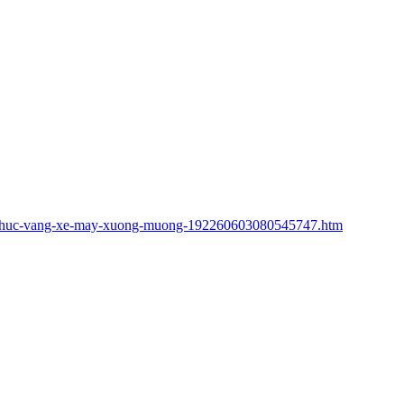
-toc-huc-vang-xe-may-xuong-muong-192260603080545747.htm