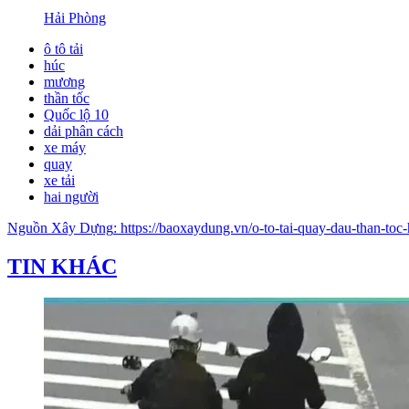
Hải Phòng
ô tô tải
húc
mương
thần tốc
Quốc lộ 10
dải phân cách
xe máy
quay
xe tải
hai người
Nguồn
Xây Dựng
:
https://baoxaydung.vn/o-to-tai-quay-dau-than
TIN KHÁC