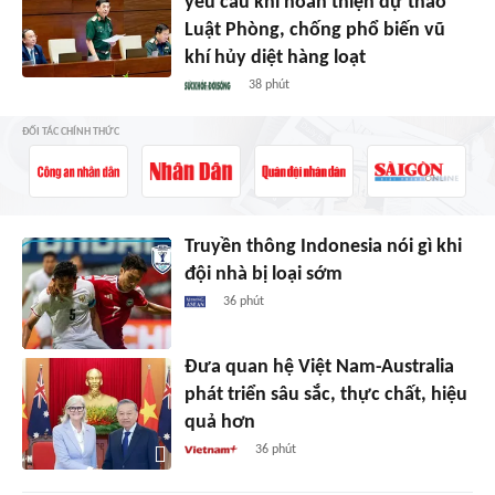
yêu cầu khi hoàn thiện dự thảo
Luật Phòng, chống phổ biến vũ
khí hủy diệt hàng loạt
38 phút
ĐỐI TÁC CHÍNH THỨC
Truyền thông Indonesia nói gì khi
đội nhà bị loại sớm
36 phút
Đưa quan hệ Việt Nam-Australia
phát triển sâu sắc, thực chất, hiệu
quả hơn
36 phút