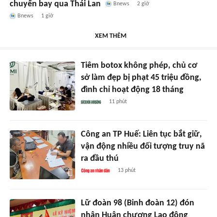
chuyến bay qua Thái Lan
Bnews
2 giờ
Bnews
1 giờ
XEM THÊM
Tiêm botox không phép, chủ cơ
sở làm đẹp bị phạt 45 triệu đồng,
đình chỉ hoạt động 18 tháng
11 phút
Công an TP Huế: Liên tục bắt giữ,
vận động nhiều đối tượng truy nã
ra đầu thú
13 phút
Lữ đoàn 98 (Binh đoàn 12) đón
nhận Huân chương Lao động