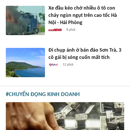
Xe đầu kéo chở nhiều ô tô con
cháy ngùn ngụt trên cao tốc Hà
Nội - Hải Phòng
8 phút
Đi chụp ảnh ở bán đảo Sơn Trà, 3
cô gái bị sóng cuốn mất tích
12 phút
CHUYỂN ĐỘNG KINH DOANH