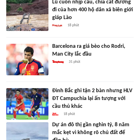
Lũ cuốn nhịp cầu, chia cắt đường
đi của hơn 400 hộ dân xã biên giới
giáp Lào
18 phút
Barcelona ra giá bèo cho Rodri,
Man City lắc đầu
31 phút
Đình Bắc ghi tận 2 bàn nhưng HLV
ĐT Campuchia lại ấn tượng với
cầu thủ khác
18 phút
Dự án đô thị gần nghìn tỷ, 8 năm
mắc kẹt vì không rõ chủ đất để