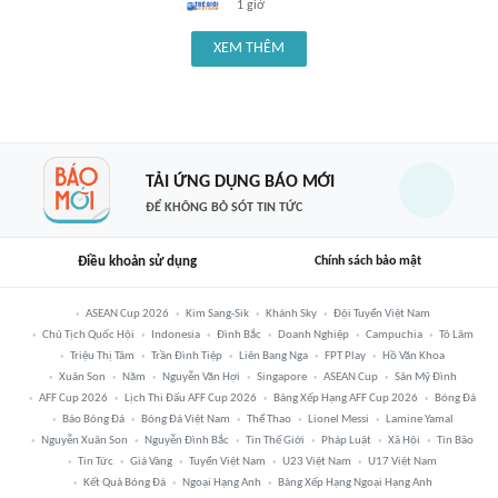
1 giờ
XEM THÊM
TẢI ỨNG DỤNG BÁO MỚI
ĐỂ KHÔNG BỎ SÓT TIN TỨC
Điều khoản sử dụng
Chính sách bảo mật
ASEAN Cup 2026
Kim Sang-Sik
Khánh Sky
Đội Tuyển Việt Nam
Chủ Tịch Quốc Hội
Indonesia
Đình Bắc
Doanh Nghiệp
Campuchia
Tô Lâm
Triệu Thị Tâm
Trần Đình Tiệp
Liên Bang Nga
FPT Play
Hồ Văn Khoa
Xuân Son
Năm
Nguyễn Văn Hợi
Singapore
ASEAN Cup
Sân Mỹ Đình
AFF Cup 2026
Lịch Thi Đấu AFF Cup 2026
Bảng Xếp Hạng AFF Cup 2026
Bóng Đá
Báo Bóng Đá
Bóng Đá Việt Nam
Thể Thao
Lionel Messi
Lamine Yamal
Nguyễn Xuân Son
Nguyễn Đình Bắc
Tin Thế Giới
Pháp Luật
Xã Hội
Tin Bão
Tin Tức
Giá Vàng
Tuyển Việt Nam
U23 Việt Nam
U17 Việt Nam
Kết Quả Bóng Đá
Ngoại Hạng Anh
Bảng Xếp Hạng Ngoại Hạng Anh