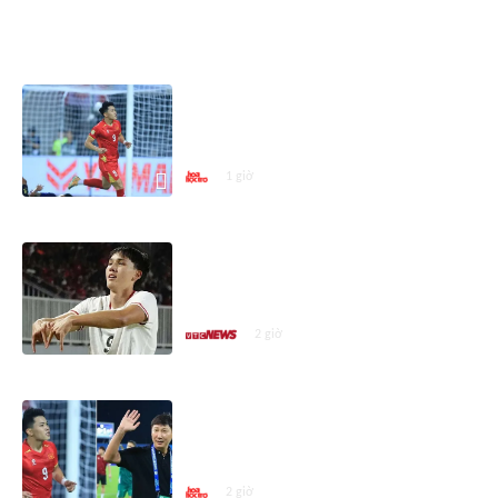
ASEAN CUP 2026
Vì sao thắng ĐT Campuchia 3-1,
ĐT Việt Nam vẫn bị đánh giá là
'chơi không tốt'?
1 giờ
Báo Indonesia chỉ tên 3 cầu thủ
chơi tệ khiến đội nhà bị loại tại
ASEAN Cup 2026
2 giờ
Vì sao nhiều trang thể thao tin ĐT
Việt Nam sẽ vào Chung kết ASEAN
Cup 2026?
2 giờ