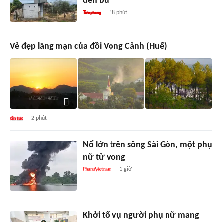
đền bù
18 phút
Vẻ đẹp lãng mạn của đồi Vọng Cảnh (Huế)
2 phút
Nổ lớn trên sông Sài Gòn, một phụ
nữ tử vong
1 giờ
Khởi tố vụ người phụ nữ mang