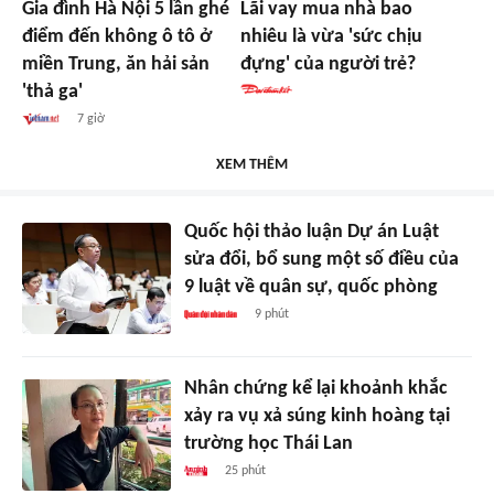
Gia đình Hà Nội 5 lần ghé
Lãi vay mua nhà bao
điểm đến không ô tô ở
nhiêu là vừa 'sức chịu
miền Trung, ăn hải sản
đựng' của người trẻ?
'thả ga'
7 giờ
XEM THÊM
Quốc hội thảo luận Dự án Luật
sửa đổi, bổ sung một số điều của
9 luật về quân sự, quốc phòng
9 phút
Nhân chứng kể lại khoảnh khắc
xảy ra vụ xả súng kinh hoàng tại
trường học Thái Lan
25 phút