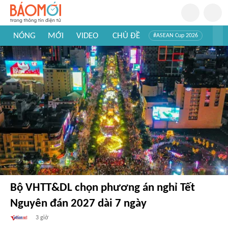
NÓNG
MỚI
VIDEO
CHỦ ĐỀ
#ASEAN Cup 2026
#Trí tuệ nhân tạo
#Mỹ - Iran
#Khám phá Việt Nam
#Khám phá thế giới
Bộ VHTT&DL chọn phương án nghỉ Tết
Nguyên đán 2027 dài 7 ngày
3 giờ