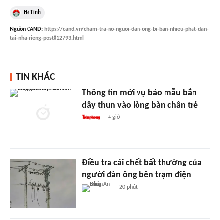
Hà Tĩnh
Nguồn
CAND
:
https://cand.vn/cham-tra-no-nguoi-dan-ong-bi-ban-nhieu-phat-dan-
tai-nha-rieng-post812793.html
TIN KHÁC
Thông tin mới vụ bảo mẫu bắn
dây thun vào lòng bàn chân trẻ
4 giờ
Điều tra cái chết bất thường của
người đàn ông bên trạm điện
20 phút