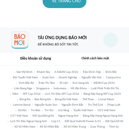
VỀ TRANG CHỦ
TẢI ỨNG DỤNG BÁO MỚI
ĐỂ KHÔNG BỎ SÓT TIN TỨC
Điều khoản sử dụng
Chính sách bảo mật
Sân Mỹ Đình
Khánh Sky
A ASEAN Cup 2026
Trần Đình Tiệp
Đình Bắc
Đội Tuyển Việt Nam
Xuân Son
Doanh Nghiệp
Nguyễn Văn Hợi
Campuchia
Vịnh Bắc Bộ
Triệu Thị Tâm
Tô Lâm
Kim Sang-Sik
ASEAN Cup 2026
Liên Bang Nga
Singapore
Indonesia
Hồ Văn Khoa
Luật Phát Triển Đô Thị
Năm
AFF Cup 2026
Lịch Thi Đấu AFF Cup 2026
Bảng Xếp Hạng AFF Cup 2026
Bóng Đá
Báo Bóng Đá
Bóng Đá Việt Nam
Thể Thao
Lionel Messi
Lamine Yamal
Nguyễn Xuân Son
Nguyễn Đình Bắc
Tin Thế Giới
Pháp Luật
Xã Hội
Tin Bão
Tin Tức
Giá Vàng
Tuyển Việt Nam
U23 Việt Nam
U17 Việt Nam
Kết Quả Bóng Đá
Ngoại Hạng Anh
Bảng Xếp Hạng Ngoại Hạng Anh
Lịch Thi Đấu Ngoại Hạng Anh
Cúp C1
Kết Quả Vietlott Power 6/55
Kết Quả Xổ Số
Xổ Số Miền Nam
Xổ Số Miền Bắc
Xổ Số Miền Trung
Giao Thông
Thời Sự