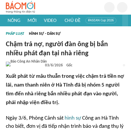
NÓNG
MỚI
VIDEO
CHỦ ĐỀ
#ASEAN Cup 2026
#Trí tuệ nhân tạo
#Mỹ - Iran
#Khám phá Việt Nam
PHÁP LUẬT
HÌNH SỰ - DÂN SỰ
#Khám phá thế giới
Chậm trả nợ, người đàn ông bị bắn
nhiều phát đạn tại nhà riêng
03/6/2026
Gốc
Xuất phát từ mâu thuẫn trong việc chậm trả tiền nợ
lãi, nam thanh niên ở Hà Tĩnh đã bị nhóm 5 người
tìm đến nhà riêng bắn nhiều phát đạn vào người,
phải nhập viện điều trị.
Ngày 3/6, Phòng Cảnh sát
hình sự
Công an Hà Tĩnh
cho biết, đơn vị đã tiếp nhận trình báo và đang thụ lý