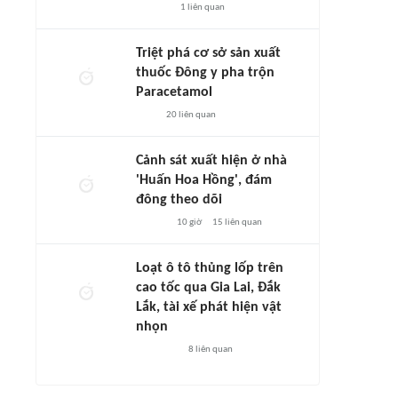
1
liên quan
Triệt phá cơ sở sản xuất
thuốc Đông y pha trộn
Paracetamol
20
liên quan
Cảnh sát xuất hiện ở nhà
'Huấn Hoa Hồng', đám
đông theo dõi
10 giờ
15
liên quan
Loạt ô tô thủng lốp trên
cao tốc qua Gia Lai, Đắk
Lắk, tài xế phát hiện vật
nhọn
8
liên quan