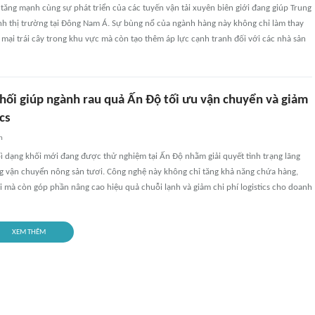
 tăng mạnh cùng sự phát triển của các tuyến vận tải xuyên biên giới đang giúp Trung
 thị trường tại Đông Nam Á. Sự bùng nổ của ngành hàng này không chỉ làm thay
mại trái cây trong khu vực mà còn tạo thêm áp lực cạnh tranh đối với các nhà sản
khối giúp ngành rau quả Ấn Độ tối ưu vận chuyển và giảm
ics
n
ì dạng khối mới đang được thử nghiệm tại Ấn Độ nhằm giải quyết tình trạng lãng
ng vận chuyển nông sản tươi. Công nghệ này không chỉ tăng khả năng chứa hàng,
ói mà còn góp phần nâng cao hiệu quả chuỗi lạnh và giảm chi phí logistics cho doanh
XEM THÊM