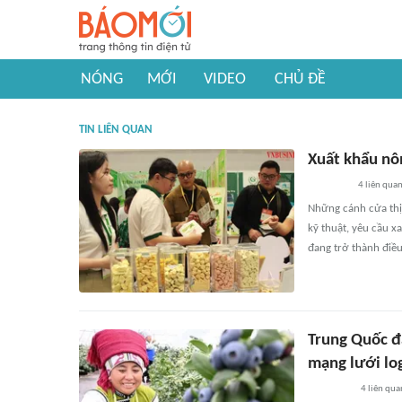
NÓNG
MỚI
VIDEO
CHỦ ĐỀ
TIN LIÊN QUAN
Xuất khẩu nô
4
liên qua
Những cánh cửa thị 
kỹ thuật, yêu cầu x
đang trở thành điều
Trung Quốc đ
mạng lưới log
4
liên qua