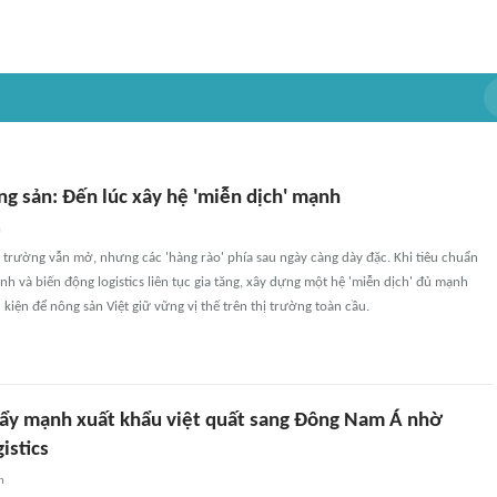
ng sản: Đến lúc xây hệ 'miễn dịch' mạnh
n
trường vẫn mở, nhưng các 'hàng rào' phía sau ngày càng dày đặc. Khi tiêu chuẩn
anh và biến động logistics liên tục gia tăng, xây dựng một hệ 'miễn dịch' đủ mạnh
 kiện để nông sản Việt giữ vững vị thế trên thị trường toàn cầu.
ẩy mạnh xuất khẩu việt quất sang Đông Nam Á nhờ
istics
n