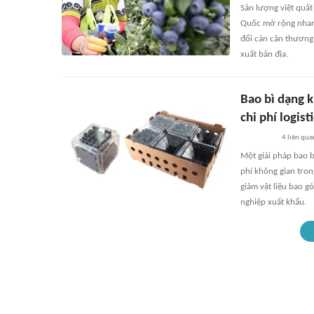
Sản lượng việt quất
Quốc mở rộng nhanh
đổi cán cân thương 
xuất bản địa.
Bao bì dạng 
chi phí logist
4
liên qua
Một giải pháp bao b
phí không gian tro
giảm vật liệu bao g
nghiệp xuất khẩu.