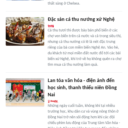
thất sủng ở Chelsea.
Đặc sản cá thu nướng xứ Nghệ
Cá thu tươi thì được bày bán phổ biến ở các
chợ ven biển trên cả nước và cả trong siêu thị,
nhưng cá thu nướng có lẽ là nét đặc trưng
riêng của bà con miền biển Nghệ An. Vào hè,
du khách từ mọi miền đất nước đổ tới các bãi
biển xứ Nghệ, khi trở về họ không quên ra chợ
tìm mua cá thu nướng làm quà.
Lan tỏa văn hóa - điện ảnh đến
học sinh, thanh thiếu niên Đồng
Nai
Những ngày cuối tuần, không khí tại nhiều
trường học, khu dân cư và vùng nông thôn ở
Đồng Nai trở nên sôi động hơn khi các đội
chiếu phim lưu động của Trung tâm Văn hóa -