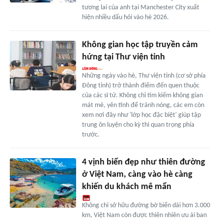
tương lai của anh tại Manchester City xuất
hiện nhiều dấu hỏi vào hè 2026.
Không gian học tập truyền cảm
hứng tại Thư viện tỉnh
Những ngày vào hè, Thư viện tỉnh (cơ sở phía
Đông tỉnh) trở thành điểm đến quen thuộc
của các sĩ tử. Không chỉ tìm kiếm không gian
mát mẻ, yên tĩnh để tránh nóng, các em còn
xem nơi đây như 'lớp học đặc biệt' giúp tập
trung ôn luyện cho kỳ thi quan trọng phía
trước.
4 vịnh biển đẹp như thiên đường
ở Việt Nam, càng vào hè càng
khiến du khách mê mẩn
Không chỉ sở hữu đường bờ biển dài hơn 3.000
km, Việt Nam còn được thiên nhiên ưu ái ban