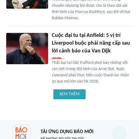
chuyển nhượng khi được cho là theo dõi sát
tình hình của Marcus Rashford, sau khi vồ hụt
Kobbie Mainoo.
Cuộc đại tu tại Anfield: 5 vị trí
Liverpool buộc phải nâng cấp sau
lời cảnh báo của Van Dijk
Thất bại tại Old Trafford phơi bày những vết
rạn nứt trong đội hình của Arne Slot, buộc
Liverpool phải thực hiện cuộc thanh lọc nhân
sự quy mô lớn vào hè 2026.
XEM THÊM
TẢI ỨNG DỤNG BÁO MỚI
ĐỂ KHÔNG BỎ SÓT TIN TỨC