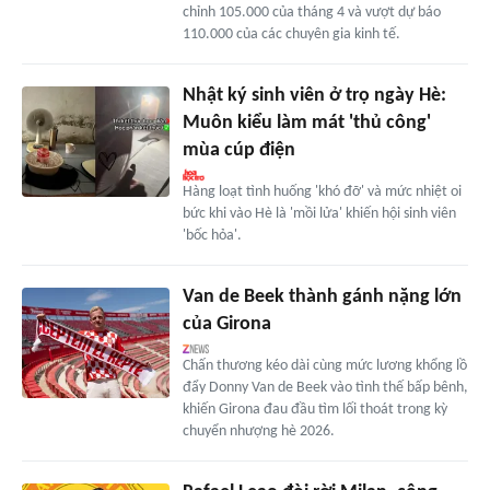
chỉnh 105.000 của tháng 4 và vượt dự báo
110.000 của các chuyên gia kinh tế.
Nhật ký sinh viên ở trọ ngày Hè:
Muôn kiểu làm mát 'thủ công'
mùa cúp điện
Hàng loạt tình huống 'khó đỡ' và mức nhiệt oi
bức khi vào Hè là 'mồi lửa' khiến hội sinh viên
'bốc hỏa'.
Van de Beek thành gánh nặng lớn
của Girona
Chấn thương kéo dài cùng mức lương khổng lồ
đẩy Donny Van de Beek vào tình thế bấp bênh,
khiến Girona đau đầu tìm lối thoát trong kỳ
chuyển nhượng hè 2026.