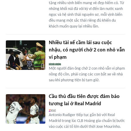
tặng nhiều vịnh biển mang vẻ đẹp hiếm có. Từ
những khối núi đá vôi kỳ vĩ đến làn nước xanh
ngọc và hệ sinh thái nguyên sơ, mỗi vịnh biển
đều mang một sắc thái riêng đủ khiến du
khách muốn quay lại nhiều lần.
Nhiều tài xế cầm lái sau cuộc
nhậu, có người chở 2 con nhỏ vẫn
vi phạm
Một người đàn ông chở 2 con nhỏ vẫn vi phạm
nồng độ cồn, phải cùng các con bắt xe về nhà
sau khi phương tiện bị tạm giữ.
Cầu thủ đầu tiên được đảm bảo
tương lai ở Real Madrid
Antonio Rudiger tiếp tục gắn bó với Real
Madrid trong lúc CLB Hoàng gia chuẩn bị bước
vào cuộc cải tổ lớn dưới thời Jose Mourinho.