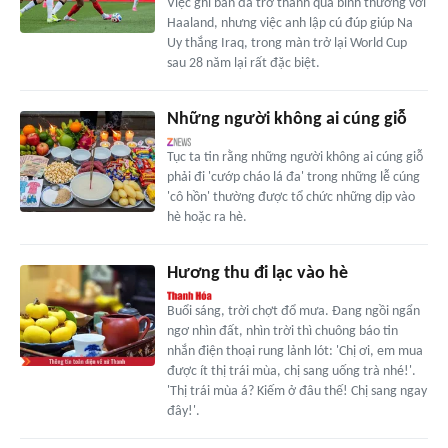
Việc ghi bàn đã trở thành quá bình thường với
Haaland, nhưng việc anh lập cú đúp giúp Na
Uy thắng Iraq, trong màn trở lại World Cup
sau 28 năm lại rất đặc biệt.
Những người không ai cúng giỗ
Tục ta tin rằng những người không ai cúng giỗ
phải đi 'cướp cháo lá đa' trong những lễ cúng
'cô hồn' thường được tổ chức những dịp vào
hè hoặc ra hè.
Hương thu đi lạc vào hè
Buổi sáng, trời chợt đổ mưa. Đang ngồi ngẩn
ngơ nhìn đất, nhìn trời thì chuông báo tin
nhắn điện thoại rung lảnh lót: 'Chị ơi, em mua
được ít thị trái mùa, chị sang uống trà nhé!'.
'Thị trái mùa á? Kiếm ở đâu thế! Chị sang ngay
đây!'.