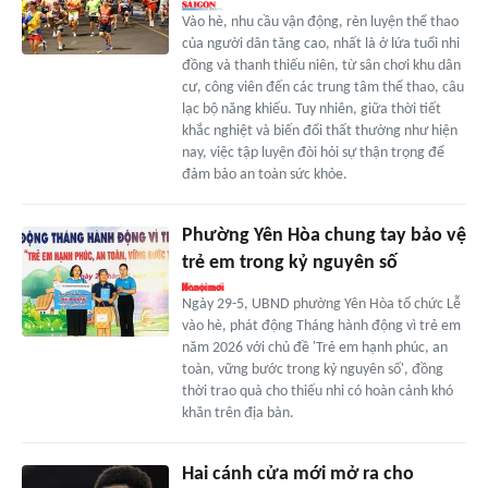
Vào hè, nhu cầu vận động, rèn luyện thể thao
của người dân tăng cao, nhất là ở lứa tuổi nhi
đồng và thanh thiếu niên, từ sân chơi khu dân
cư, công viên đến các trung tâm thể thao, câu
lạc bộ năng khiếu. Tuy nhiên, giữa thời tiết
khắc nghiệt và biến đổi thất thường như hiện
nay, việc tập luyện đòi hỏi sự thận trọng để
đảm bảo an toàn sức khỏe.
Phường Yên Hòa chung tay bảo vệ
trẻ em trong kỷ nguyên số
Ngày 29-5, UBND phường Yên Hòa tổ chức Lễ
vào hè, phát động Tháng hành động vì trẻ em
năm 2026 với chủ đề 'Trẻ em hạnh phúc, an
toàn, vững bước trong kỷ nguyên số', đồng
thời trao quà cho thiếu nhi có hoàn cảnh khó
khăn trên địa bàn.
Hai cánh cửa mới mở ra cho