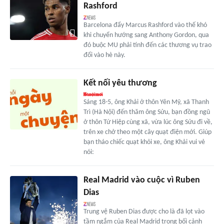
Rashford
Barcelona đẩy Marcus Rashford vào thế khó
khi chuyển hướng sang Anthony Gordon, qua
đó buộc MU phải tính đến các thương vụ trao
đổi vào hè này.
Kết nối yêu thương
Sáng 18-5, ông Khải ở thôn Yên Mỹ, xã Thanh
Trì (Hà Nội) đến thăm ông Sửu, bạn đồng ngũ
ở thôn Tứ Hiệp cùng xã, vừa lúc ông Sửu đi về,
trên xe chở theo một cây quạt điện mới. Giúp
bạn tháo chiếc quạt khỏi xe, ông Khải vui vẻ
nói:
Real Madrid vào cuộc vì Ruben
Dias
Trung vệ Ruben Dias được cho là đã lọt vào
tầm ngắm của Real Madrid trong bối cảnh