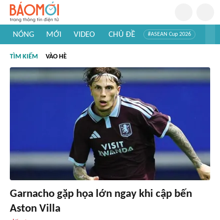
NÓNG
MỚI
VIDEO
CHỦ ĐỀ
#ASEAN Cup 2026
#Trí tuệ nhân tạo
#Mỹ - Iran
#Khám phá Việt Nam
TÌM KIẾM
VÀO HÈ
#Khám phá thế giới
Garnacho gặp họa lớn ngay khi cập bến
Aston Villa