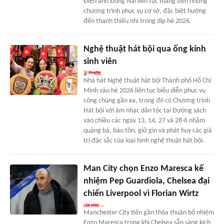
Điện ảnh Đồng Nai liên tục mang đến những
chương trình phục vụ cơ sở, đặc biệt hướng
đến thanh thiếu nhi trong dịp hè 2026.
Nghệ thuật hát bội qua ống kính
sinh viên
Nhà hát Nghệ thuật hát bội Thành phố Hồ Chí
Minh vào hè 2026 liên tục biểu diễn phục vụ
công chúng gần xa, trong đó có Chương trình
Hát bội với âm nhạc dân tộc tại Đường sách
vào chiều các ngày 13, 14, 27 và 28-6 nhằm
quảng bá, bảo tồn, giữ gìn và phát huy các giá
trị đặc sắc của loại hình nghệ thuật hát bội.
Man City chọn Enzo Maresca kế
nhiệm Pep Guardiola, Chelsea đại
chiến Liverpool vì Florian Wirtz
Manchester City tiến gần thỏa thuận bổ nhiệm
Enzo Maresca trong khi Chelsea sẵn sàng kích