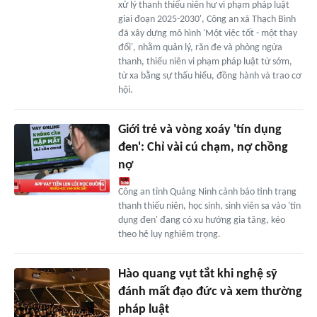
xử lý thanh thiếu niên hư vi phạm pháp luật
giai đoạn 2025-2030', Công an xã Thạch Bình
đã xây dựng mô hình 'Một việc tốt - một thay
đổi', nhằm quản lý, răn đe và phòng ngừa
thanh, thiếu niên vi phạm pháp luật từ sớm,
từ xa bằng sự thấu hiểu, đồng hành và trao cơ
hội.
Giới trẻ và vòng xoáy 'tín dụng
đen': Chỉ vài cú chạm, nợ chồng
nợ
Công an tỉnh Quảng Ninh cảnh báo tình trạng
thanh thiếu niên, học sinh, sinh viên sa vào 'tín
dụng đen' đang có xu hướng gia tăng, kéo
theo hệ lụy nghiêm trọng.
Hào quang vụt tắt khi nghệ sỹ
đánh mất đạo đức và xem thường
pháp luật