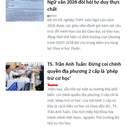
Ngữ văn 2026 đòi hỏi tư duy thực
chất
Đề thi tốt nghiệp THPT môn Ngữ văn năm
2026 được các giáo viên đánh giá bám sát cấu
trúc đề minh họa của Bộ Giáo dục và Đào tạo,
đồng thời thể hiện rõ định hướng của Chương
trình GDPT 2018 khi chú trọng kiểm tra năng
lực thay vì học thuộc.
TS. Trần Anh Tuấn: Đừng coi chính
quyền địa phương 2 cấp là 'phép
trừ cơ học'
'Hiện nay, vẫn tồn tại một xu hướng khá phổ
biến: coi chính quyền địa phương 2 cấp chỉ là
một 'phép trừ cơ học' của mô hình 3 cấp cũ.
Đây là cách hiểu cơ học và chưa đầy đủ', TS.
Trần Anh Tuấn, Chủ tịch Hiệp hội Khoa học
Hành chính Việt Nam, nguyên Thứ trưởng Bộ
Nội vụ cho hay.