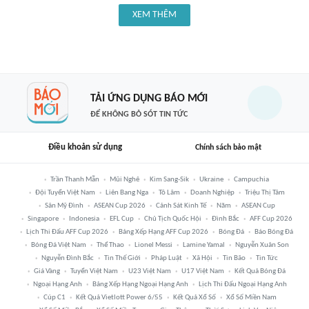
XEM THÊM
TẢI ỨNG DỤNG BÁO MỚI
ĐỂ KHÔNG BỎ SÓT TIN TỨC
Điều khoản sử dụng
Chính sách bảo mật
Trần Thanh Mẫn
Mũi Nghê
Kim Sang-Sik
Ukraine
Campuchia
Đội Tuyển Việt Nam
Liên Bang Nga
Tô Lâm
Doanh Nghiệp
Triệu Thị Tâm
Sân Mỹ Đình
ASEAN Cup 2026
Cảnh Sát Kinh Tế
Năm
ASEAN Cup
Singapore
Indonesia
EFL Cup
Chủ Tịch Quốc Hội
Đình Bắc
AFF Cup 2026
Lịch Thi Đấu AFF Cup 2026
Bảng Xếp Hạng AFF Cup 2026
Bóng Đá
Báo Bóng Đá
Bóng Đá Việt Nam
Thể Thao
Lionel Messi
Lamine Yamal
Nguyễn Xuân Son
Nguyễn Đình Bắc
Tin Thế Giới
Pháp Luật
Xã Hội
Tin Bão
Tin Tức
Giá Vàng
Tuyển Việt Nam
U23 Việt Nam
U17 Việt Nam
Kết Quả Bóng Đá
Ngoại Hạng Anh
Bảng Xếp Hạng Ngoại Hạng Anh
Lịch Thi Đấu Ngoại Hạng Anh
Cúp C1
Kết Quả Vietlott Power 6/55
Kết Quả Xổ Số
Xổ Số Miền Nam