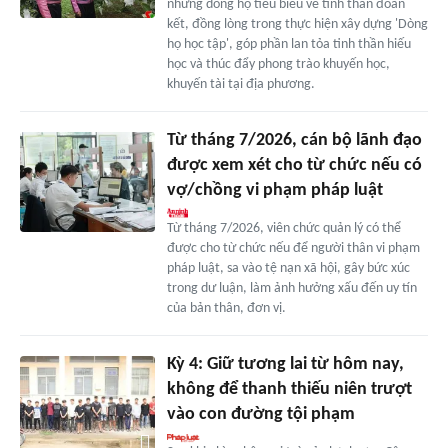
những dòng họ tiêu biểu về tinh thần đoàn
kết, đồng lòng trong thực hiện xây dựng 'Dòng
họ học tập', góp phần lan tỏa tinh thần hiếu
học và thúc đẩy phong trào khuyến học,
khuyến tài tại địa phương.
Từ tháng 7/2026, cán bộ lãnh đạo
được xem xét cho từ chức nếu có
vợ/chồng vi phạm pháp luật
Từ tháng 7/2026, viên chức quản lý có thể
được cho từ chức nếu để người thân vi phạm
pháp luật, sa vào tệ nạn xã hội, gây bức xúc
trong dư luận, làm ảnh hưởng xấu đến uy tín
của bản thân, đơn vị.
Kỳ 4: Giữ tương lai từ hôm nay,
không để thanh thiếu niên trượt
vào con đường tội phạm