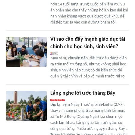
hơn 14 tuổi sang Trung Quốc bán làm vợ. Vụ
án phần nào cho thấy những hệ lụy kéo dài khi
nạn nhân không vượt qua được quá khứ, để
rồi tiếp tục sa vào con đường phạm tội.
Vì sao cần đẩy mạnh giáo dục tài
chính cho học sinh, sinh viên?
Mua sắm, chuyển tiền, đầu tư đều đang diễn
ra trên môi trường số, nhưng không phải học
sinh, sinh viên nào cũng có đủ kiến thức để
quản lý tài chính và bảo vệ mình trước rủi ro.
Lắng nghe lời ước tháng Bảy
Dịp kỷ niệm Ngày Thương binh-Liệt sĩ (27-7),
thay vì những phong trào mang tính lối mòn,
xã Tu Mơ Rông (Quảng Ngãi) lựa chọn một
cách làm khác: Lắng nghe tâm tư người có
công qua từng 'Phiếu ước nguyện tháng Bảy'.
Trong tờ phiếu ấy không có những câu hỏi dài