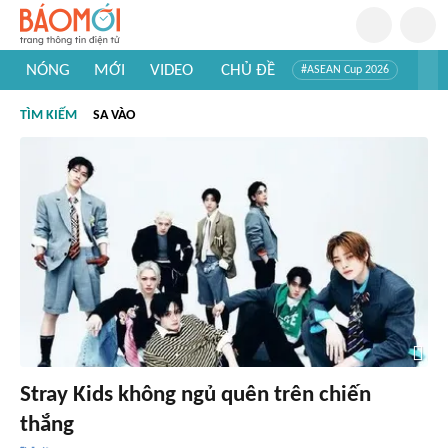
NÓNG
MỚI
VIDEO
CHỦ ĐỀ
#ASEAN Cup 2026
#Trí tuệ nhân tạo
#Mỹ - Iran
#Khám phá Việt Nam
TÌM KIẾM
SA VÀO
#Khám phá thế giới
Stray Kids không ngủ quên trên chiến
thắng