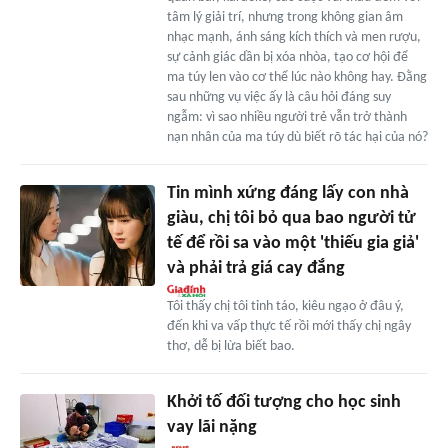
tâm lý giải trí, nhưng trong không gian âm
nhạc mạnh, ánh sáng kích thích và men rượu,
sự cảnh giác dần bị xóa nhòa, tạo cơ hội để
ma túy len vào cơ thể lúc nào không hay. Đằng
sau những vụ việc ấy là câu hỏi đáng suy
ngẫm: vì sao nhiều người trẻ vẫn trở thành
nạn nhân của ma túy dù biết rõ tác hại của nó?
Tin mình xứng đáng lấy con nhà
giàu, chị tôi bỏ qua bao người tử
tế để rồi sa vào một 'thiếu gia giả'
và phải trả giá cay đắng
Tôi thấy chị tôi tỉnh táo, kiêu ngạo ở đâu ý,
đến khi va vấp thực tế rồi mới thấy chị ngây
thơ, dễ bị lừa biết bao.
Khởi tố đối tượng cho học sinh
vay lãi nặng