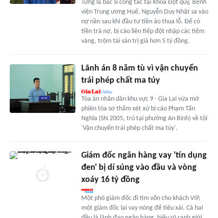
Từng là bác sĩ công tác tại Khoa Đột quỵ, Bệnh
viện Trung ương Huế, Nguyễn Duy Nhật sa vào
nợ nần sau khi đầu tư tiền ảo thua lỗ. Để có
tiền trả nợ, bị cáo liên tiếp đột nhập các tiệm
vàng, trộm tài sản trị giá hơn 5 tỷ đồng.
Lãnh án 8 năm tù vì vận chuyển
trái phép chất ma túy
Tòa án nhân dân khu vực 9 - Gia Lai vừa mở
phiên tòa sơ thẩm xét xử bị cáo Phạm Tấn
Nghĩa (SN 2005, trú tại phường An Bình) về tội
'Vận chuyển trái phép chất ma túy'.
Giám đốc ngân hàng vay 'tín dụng
đen' bị dí súng vào đầu và vòng
xoáy 16 tỷ đồng
Một phó giám đốc đi tìm vốn cho khách VIP,
một giám đốc lại vay nóng để tiêu xài. Cả hai
đều là lãnh đạo ngân hàng, hiểu rõ ranh giới