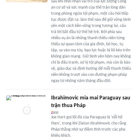
Sau khi nhìn nhận vai trò của lực lượng Công
an cơ sở và sức mạnh của thế trận lòng dân
trong phòng ngừa tội phạm, một câu hỏi tiếp
tục được đặt ra: làm thế nào để giữ vững bình
yên một cách bền vững trong tương lai, câu
trả lời bắt đầu từ thế hệ trẻ. Bởi phía sau
nhiều vụ án là những thanh thiếu niên từng
thiếu sự quan tâm của gia đình, bỏ học, tụ
tập, sa vào ma túy, bạo lực hoặc bị lôi kéo trên
không gian mạng. Giữ bình yên hôm nay không
chỉ là đấu tranh, xử lý tội phạm, mà còn là bảo
vệ, giáo dục và định hướng để mỗi thanh thiếu
niên không trượt vào con đường phạm pháp
ngay từ những năm tháng đầu đời.
Ibrahimovic mỉa mai Paraguay sau
trận thua Pháp
Joe Hart gọi lối đá của Paraguay là 'nỗi hổ
thẹn', trong khi Zlatan Ibrahimovic cho rằng
Pháp thắng nhờ sự điềm tĩnh trước các pha
khiêu khích.