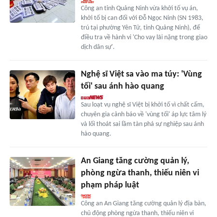
Công an tỉnh Quảng Ninh vừa khởi tố vụ án,
khởi tố bị can đối với Đỗ Ngọc Ninh (SN 1983,
trú tại phường Yên Tử, tỉnh Quảng Ninh), để
điều tra về hành vi 'Cho vay lãi nặng trong giao
dịch dân sự'.
Nghệ sĩ Việt sa vào ma túy: 'Vùng
tối' sau ánh hào quang
Sau loạt vụ nghệ sĩ Việt bị khởi tố vì chất cấm,
chuyên gia cảnh báo về 'vùng tối' áp lực tâm lý
và lối thoát sai lầm tàn phá sự nghiệp sau ánh
hào quang.
An Giang tăng cường quản lý,
phòng ngừa thanh, thiếu niên vi
phạm pháp luật
Công an An Giang tăng cường quản lý địa bàn,
chủ động phòng ngừa thanh, thiếu niên vi