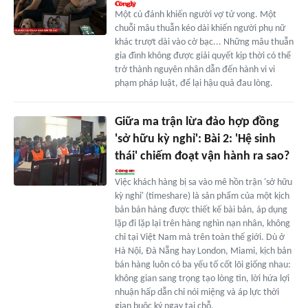
Một cú đánh khiến người vợ tử vong. Một
chuỗi mâu thuẫn kéo dài khiến người phụ nữ
khác trượt dài vào cờ bạc... Những mâu thuẫn
gia đình không được giải quyết kịp thời có thể
trở thành nguyên nhân dẫn đến hành vi vi
phạm pháp luật, để lại hậu quả đau lòng.
Giữa ma trận lừa đảo hợp đồng
'sở hữu kỳ nghỉ': Bài 2: 'Hệ sinh
thái' chiếm đoạt vận hành ra sao?
Việc khách hàng bị sa vào mê hồn trận 'sở hữu
kỳ nghỉ' (timeshare) là sản phẩm của một kịch
bản bán hàng được thiết kế bài bản, áp dụng
lặp đi lặp lại trên hàng nghìn nạn nhân, không
chỉ tại Việt Nam mà trên toàn thế giới. Dù ở
Hà Nội, Đà Nẵng hay London, Miami, kịch bản
bán hàng luôn có ba yếu tố cốt lõi giống nhau:
không gian sang trọng tạo lòng tin, lời hứa lợi
nhuận hấp dẫn chỉ nói miệng và áp lực thời
gian buộc ký ngay tại chỗ.