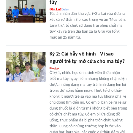
túy
Tòa án nhân dân khu vực 9-Gia Lai vừa đưa ra
xét xử sơ thẩm 3 bị cáo trong vụ án 'Mua bán,
tàng trữ, tổ chức sử dụng trái phép chất ma
túy' xảy ra trên địa bàn xã Ia Grai với tổng
mức án 25 năm tù.
Kỳ 2: Cái bẫy vô hình - Vì sao
người trẻ tự mở cửa cho ma túy?
Ở kỳ 1, nhiều học sinh, sinh viên thừa nhận
biết ma túy nguy hiểm nhưng không nhận diện
được những dạng ma túy trá hình đang len lỏi
trong đời sống hằng ngày. Thực tế cho thấy,
không ít người trẻ sa vào ma túy không phải vì
chủ động tìm đến nó. Có em bị bạn bè rủ rê sử
dụng thuốc lá điện tử mà không biết bên trong
có chứa chất ma túy. Có em bị lừa dùng đồ
uống, thực phẩm đã bị pha trộn chất hướng
thần. Cũng có những trường hợp bước vào
quán bar, karaoke, các cuộc vui thâu đêm với