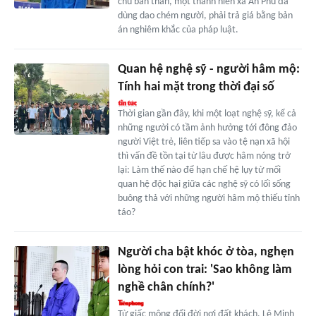
chủ bản thân, một thanh niên xã An Phú đã
dùng dao chém người, phải trả giá bằng bản
án nghiêm khắc của pháp luật.
Quan hệ nghệ sỹ - người hâm mộ:
Tính hai mặt trong thời đại số
Thời gian gần đây, khi một loạt nghệ sỹ, kể cả
những người có tầm ảnh hưởng tới đông đảo
người Việt trẻ, liên tiếp sa vào tệ nạn xã hội
thì vấn đề tồn tại từ lâu được hâm nóng trở
lại: Làm thế nào để hạn chế hệ lụy từ mối
quan hệ độc hại giữa các nghệ sỹ có lối sống
buông thả với những người hâm mộ thiếu tỉnh
táo?
Người cha bật khóc ở tòa, nghẹn
lòng hỏi con trai: 'Sao không làm
nghề chân chính?'
Từ giấc mộng đổi đời nơi đất khách, Lê Minh