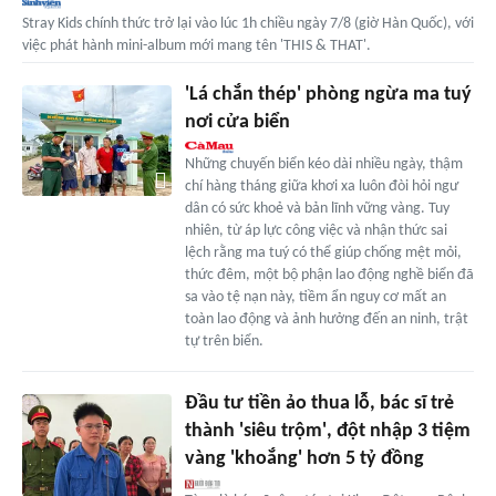
Stray Kids chính thức trở lại vào lúc 1h chiều ngày 7/8 (giờ Hàn Quốc), với
việc phát hành mini-album mới mang tên 'THIS & THAT'.
'Lá chắn thép' phòng ngừa ma tuý
nơi cửa biển
Những chuyến biển kéo dài nhiều ngày, thậm
chí hàng tháng giữa khơi xa luôn đòi hỏi ngư
dân có sức khoẻ và bản lĩnh vững vàng. Tuy
nhiên, từ áp lực công việc và nhận thức sai
lệch rằng ma tuý có thể giúp chống mệt mỏi,
thức đêm, một bộ phận lao động nghề biển đã
sa vào tệ nạn này, tiềm ẩn nguy cơ mất an
toàn lao động và ảnh hưởng đến an ninh, trật
tự trên biển.
Đầu tư tiền ảo thua lỗ, bác sĩ trẻ
thành 'siêu trộm', đột nhập 3 tiệm
vàng 'khoắng' hơn 5 tỷ đồng