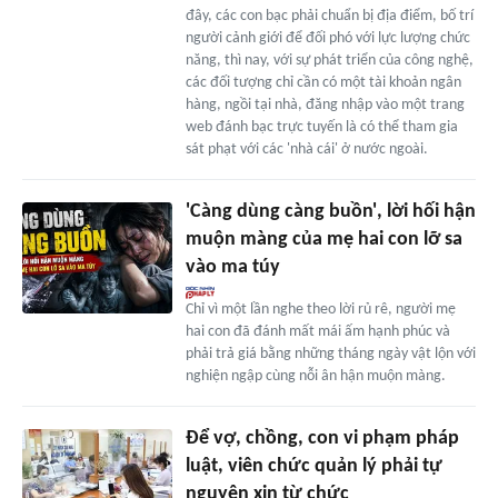
đây, các con bạc phải chuẩn bị địa điểm, bố trí
người cảnh giới để đối phó với lực lượng chức
năng, thì nay, với sự phát triển của công nghệ,
các đối tượng chỉ cần có một tài khoản ngân
hàng, ngồi tại nhà, đăng nhập vào một trang
web đánh bạc trực tuyến là có thể tham gia
sát phạt với các 'nhà cái' ở nước ngoài.
'Càng dùng càng buồn', lời hối hận
muộn màng của mẹ hai con lỡ sa
vào ma túy
Chỉ vì một lần nghe theo lời rủ rê, người mẹ
hai con đã đánh mất mái ấm hạnh phúc và
phải trả giá bằng những tháng ngày vật lộn với
nghiện ngập cùng nỗi ân hận muộn màng.
Để vợ, chồng, con vi phạm pháp
luật, viên chức quản lý phải tự
nguyện xin từ chức