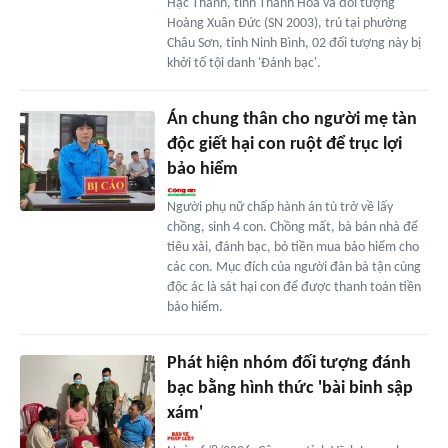
Hạc Thành, tỉnh Thanh Hóa và đối tượng
Hoàng Xuân Đức (SN 2003), trú tại phường
Châu Sơn, tỉnh Ninh Bình, 02 đối tượng này bị
khởi tố tội danh 'Đánh bạc'.
Án chung thân cho người mẹ tàn
độc giết hại con ruột để trục lợi
bảo hiểm
Người phụ nữ chấp hành án tù trở về lấy
chồng, sinh 4 con. Chồng mất, bà bán nhà để
tiêu xài, đánh bạc, bỏ tiền mua bảo hiểm cho
các con. Mục đích của người đàn bà tận cùng
độc ác là sát hại con để được thanh toán tiền
bảo hiểm.
Phát hiện nhóm đối tượng đánh
bạc bằng hình thức 'bài binh sập
xám'