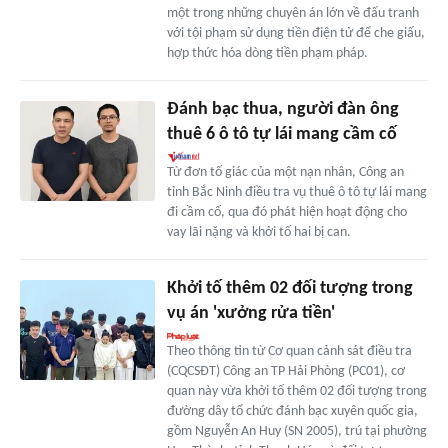
một trong những chuyên án lớn về đấu tranh
với tội phạm sử dụng tiền điện tử để che giấu,
hợp thức hóa dòng tiền phạm pháp.
Đánh bạc thua, người đàn ông
thuê 6 ô tô tự lái mang cầm cố
Từ đơn tố giác của một nạn nhân, Công an
tỉnh Bắc Ninh điều tra vụ thuê ô tô tự lái mang
đi cầm cố, qua đó phát hiện hoạt động cho
vay lãi nặng và khởi tố hai bị can.
Khởi tố thêm 02 đối tượng trong
vụ án 'xưởng rửa tiền'
Theo thông tin từ Cơ quan cảnh sát điều tra
(CQCSĐT) Công an TP Hải Phòng (PC01), cơ
quan này vừa khởi tố thêm 02 đối tượng trong
đường dây tổ chức đánh bạc xuyên quốc gia,
gồm Nguyễn An Huy (SN 2005), trú tại phường