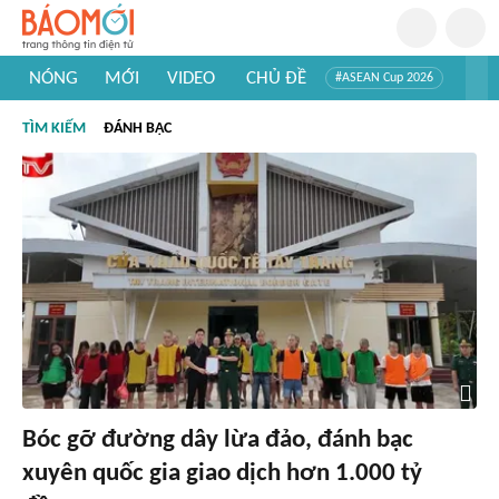
NÓNG
MỚI
VIDEO
CHỦ ĐỀ
#ASEAN Cup 2026
#Trí tuệ nhân tạo
#Mỹ - Iran
#Khám phá Việt Nam
TÌM KIẾM
ĐÁNH BẠC
#Khám phá thế giới
Bóc gỡ đường dây lừa đảo, đánh bạc
xuyên quốc gia giao dịch hơn 1.000 tỷ