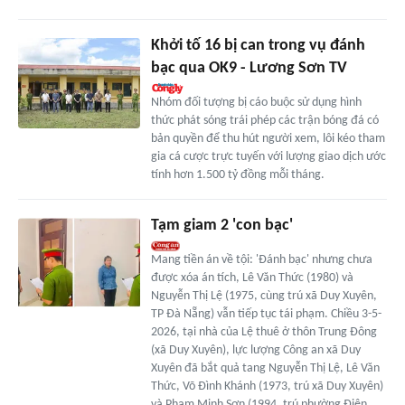
Khởi tố 16 bị can trong vụ đánh
bạc qua OK9 - Lương Sơn TV
Nhóm đối tượng bị cáo buộc sử dụng hình
thức phát sóng trái phép các trận bóng đá có
bản quyền để thu hút người xem, lôi kéo tham
gia cá cược trực tuyến với lượng giao dịch ước
tính hơn 1.500 tỷ đồng mỗi tháng.
Tạm giam 2 'con bạc'
Mang tiền án về tội: 'Đánh bạc' nhưng chưa
được xóa án tích, Lê Văn Thức (1980) và
Nguyễn Thị Lệ (1975, cùng trú xã Duy Xuyên,
TP Đà Nẵng) vẫn tiếp tục tái phạm. Chiều 3-5-
2026, tại nhà của Lệ thuê ở thôn Trung Đông
(xã Duy Xuyên), lực lượng Công an xã Duy
Xuyên đã bắt quả tang Nguyễn Thị Lệ, Lê Văn
Thức, Võ Đình Khánh (1973, trú xã Duy Xuyên)
và Phạm Minh Sơn (1994, trú phường Điện