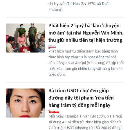
chị Nguyễn Thị Hoa (SN 1970, xã Đoài
Phương).
Phát hiện 2 'quý bà' làm 'chuyện
mờ ám' tại nhà Nguyễn Văn Minh,
thu giữ nhiều tiền tại hiện trường
Phát hiện một tụ điểm đánh bạc bằng hình
thức binh sập xám 13 lá hoạt động tại nhà
dân, Công an xã An Qui (Vĩnh Long) đã kịp thời
triệt xóa, tạm giữ nhiều tang vật cùng hơn 44
triệu đồng
Bà trùm USDT chợ đen giúp
đường dây tội phạm 'rửa tiền'
hàng trăm tỷ đồng mỗi ngày
Mỗi ngày, Hoàng Hải Vân (SN 1984, ở Hà Nội)
sử dụng 4-5 ví điện tử, thực hiện giao dịch từ
7-10 triệu USDT (khoảng từ 180-260 tỷ đồng)