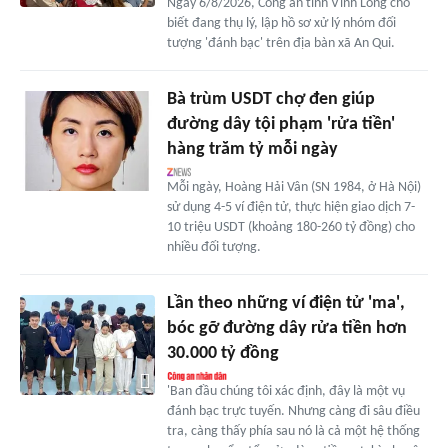
Ngày 6/8/2026, Công an tỉnh Vĩnh Long cho
biết đang thụ lý, lập hồ sơ xử lý nhóm đối
tượng 'đánh bạc' trên địa bàn xã An Qui.
Bà trùm USDT chợ đen giúp
đường dây tội phạm 'rửa tiền'
hàng trăm tỷ mỗi ngày
Mỗi ngày, Hoàng Hải Vân (SN 1984, ở Hà Nội)
sử dụng 4-5 ví điện tử, thực hiện giao dịch 7-
10 triệu USDT (khoảng 180-260 tỷ đồng) cho
nhiều đối tượng.
Lần theo những ví điện tử 'ma',
bóc gỡ đường dây rửa tiền hơn
30.000 tỷ đồng
'Ban đầu chúng tôi xác định, đây là một vụ
đánh bạc trực tuyến. Nhưng càng đi sâu điều
tra, càng thấy phía sau nó là cả một hệ thống