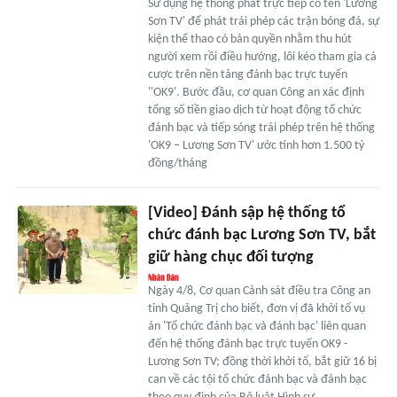
Sử dụng hệ thống phát trực tiếp có tên 'Lương
Sơn TV' để phát trái phép các trận bóng đá, sự
kiện thể thao có bản quyền nhằm thu hút
người xem rồi điều hướng, lôi kéo tham gia cá
cược trên nền tảng đánh bạc trực tuyến
''OK9'. Bước đầu, cơ quan Công an xác định
tổng số tiền giao dịch từ hoạt động tổ chức
đánh bạc và tiếp sóng trái phép trên hệ thống
'OK9 – Lương Sơn TV' ước tính hơn 1.500 tỷ
đồng/tháng
[Video] Đánh sập hệ thống tổ
chức đánh bạc Lương Sơn TV, bắt
giữ hàng chục đối tượng
Ngày 4/8, Cơ quan Cảnh sát điều tra Công an
tỉnh Quảng Trị cho biết, đơn vị đã khởi tố vụ
án 'Tổ chức đánh bạc và đánh bạc' liên quan
đến hệ thống đánh bạc trực tuyến OK9 -
Lương Sơn TV; đồng thời khởi tố, bắt giữ 16 bị
can về các tội tổ chức đánh bạc và đánh bạc