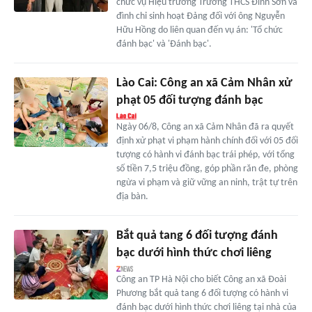
chức vụ Hiệu trưởng Trường THCS Đỉnh Sơn và
đình chỉ sinh hoạt Đảng đối với ông Nguyễn
Hữu Hồng do liên quan đến vụ án: 'Tổ chức
đánh bạc' và 'Đánh bạc'.
Lào Cai: Công an xã Cảm Nhân xử
phạt 05 đối tượng đánh bạc
Ngày 06/8, Công an xã Cảm Nhân đã ra quyết
định xử phạt vi phạm hành chính đối với 05 đối
tượng có hành vi đánh bạc trái phép, với tổng
số tiền 7,5 triệu đồng, góp phần răn đe, phòng
ngừa vi phạm và giữ vững an ninh, trật tự trên
địa bàn.
Bắt quả tang 6 đối tượng đánh
bạc dưới hình thức chơi liêng
Công an TP Hà Nội cho biết Công an xã Đoài
Phương bắt quả tang 6 đối tượng có hành vi
đánh bạc dưới hình thức chơi liêng tại nhà của