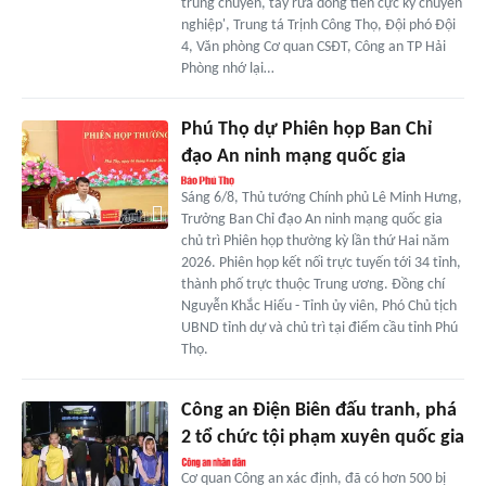
trung chuyển, tẩy rửa dòng tiền cực kỳ chuyên
nghiệp', Trung tá Trịnh Công Thọ, Đội phó Đội
4, Văn phòng Cơ quan CSĐT, Công an TP Hải
Phòng nhớ lại…
Phú Thọ dự Phiên họp Ban Chỉ
đạo An ninh mạng quốc gia
Sáng 6/8, Thủ tướng Chính phủ Lê Minh Hưng,
Trưởng Ban Chỉ đạo An ninh mạng quốc gia
chủ trì Phiên họp thường kỳ lần thứ Hai năm
2026. Phiên họp kết nối trực tuyến tới 34 tỉnh,
thành phố trực thuộc Trung ương. Đồng chí
Nguyễn Khắc Hiếu - Tỉnh ủy viên, Phó Chủ tịch
UBND tỉnh dự và chủ trì tại điểm cầu tỉnh Phú
Thọ.
Công an Điện Biên đấu tranh, phá
2 tổ chức tội phạm xuyên quốc gia
Cơ quan Công an xác định, đã có hơn 500 bị