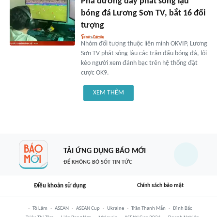
Phá đường dây phát sóng lậu
bóng đá Lương Sơn TV, bắt 16 đối
tượng
Nhóm đối tượng thuộc liên minh OKVIP, Lương
Sơn TV phát sóng lậu các trận đấu bóng đá, lôi
kéo người xem đánh bạc trên hệ thống đặt
cược OK9.
XEM THÊM
TẢI ỨNG DỤNG BÁO MỚI
ĐỂ KHÔNG BỎ SÓT TIN TỨC
Điều khoản sử dụng
Chính sách bảo mật
Tô Lâm
ASEAN
ASEAN Cup
Ukraine
Trần Thanh Mẫn
Đình Bắc