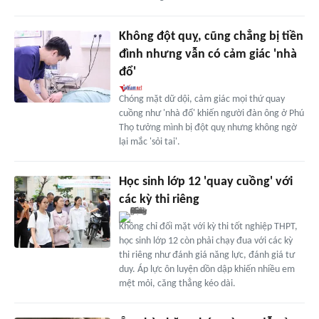
Không đột quỵ, cũng chẳng bị tiền
đình nhưng vẫn có cảm giác 'nhà
đổ'
Chóng mặt dữ dội, cảm giác mọi thứ quay
cuồng như 'nhà đổ' khiến người đàn ông ở Phú
Thọ tưởng mình bị đột quỵ nhưng không ngờ
lại mắc 'sỏi tai'.
Học sinh lớp 12 'quay cuồng' với
các kỳ thi riêng
Không chỉ đối mặt với kỳ thi tốt nghiệp THPT,
học sinh lớp 12 còn phải chạy đua với các kỳ
thi riêng như đánh giá năng lực, đánh giá tư
duy. Áp lực ôn luyện dồn dập khiến nhiều em
mệt mỏi, căng thẳng kéo dài.