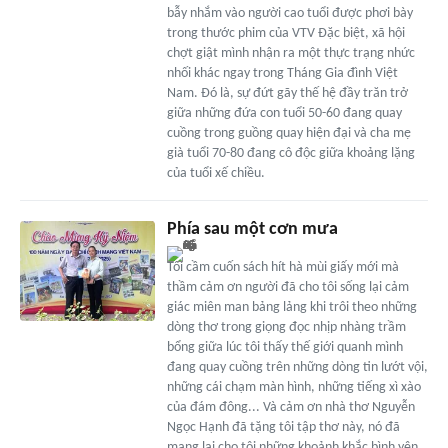
bẫy nhắm vào người cao tuổi được phơi bày
trong thước phim của VTV Đặc biệt, xã hội
chợt giật mình nhận ra một thực trạng nhức
nhối khác ngay trong Tháng Gia đình Việt
Nam. Đó là, sự đứt gãy thế hệ đầy trăn trở
giữa những đứa con tuổi 50-60 đang quay
cuồng trong guồng quay hiện đại và cha mẹ
già tuổi 70-80 đang cô độc giữa khoảng lặng
của tuổi xế chiều.
Phía sau một cơn mưa
Tôi cầm cuốn sách hít hà mùi giấy mới mà
thầm cảm ơn người đã cho tôi sống lại cảm
giác miên man bảng lảng khi trôi theo những
dòng thơ trong giọng đọc nhịp nhàng trầm
bổng giữa lúc tôi thấy thế giới quanh mình
đang quay cuồng trên những dòng tin lướt vội,
những cái chạm màn hình, những tiếng xì xào
của đám đông... Và cảm ơn nhà thơ Nguyễn
Ngọc Hạnh đã tặng tôi tập thơ này, nó đã
mang lại cho tôi những khoảnh khắc bình yên