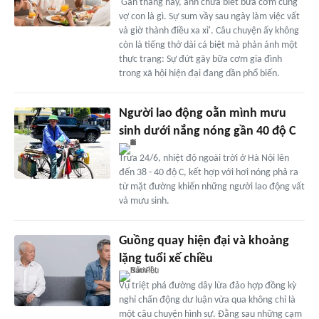
'Gần tháng nay, anh chưa biết bữa cơm cùng
vợ con là gì. Sự sum vầy sau ngày làm việc vất
vả giờ thành điều xa xỉ'. Câu chuyện ấy không
còn là tiếng thở dài cá biệt mà phản ánh một
thực trạng: Sự đứt gãy bữa cơm gia đình
trong xã hội hiện đại đang dần phổ biến.
Người lao động oằn mình mưu
sinh dưới nắng nóng gần 40 độ C
Trưa 24/6, nhiệt độ ngoài trời ở Hà Nội lên
đến 38 - 40 độ C, kết hợp với hơi nóng phả ra
từ mặt đường khiến những người lao động vất
vả mưu sinh.
Guồng quay hiện đại và khoảng
lặng tuổi xế chiều
Vụ triệt phá đường dây lừa đảo hợp đồng kỳ
nghỉ chấn động dư luận vừa qua không chỉ là
một câu chuyện hình sự. Đằng sau những cạm