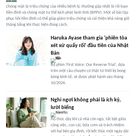
Chóng mặt là triệu chứng của nhiều bệnh lý, thường gặp nhất là rối loạn
tiền đình và chóng mặt tư thế kịch phát lành tính (BPPV). Một số bài tập
phục hồi tiền đình có thể giúp giảm triệu chứng và cải thiện khả năng giữ
thăng bằng khi thực hiện đúng cách.
Haruka Ayase tham gia 'phiên tòa
xét xử quấy rối' đầu tiên của Nhật
Bản
Bộ phim 'First Voice: Our Reverse Trial', dựa
trên một câu chuyện có thật từ thời kỳ bong
bóng kinh tế, sẽ được phát hành vào tháng
10/2026.
Nghỉ ngơi không phải là ích kỷ,
lười biếng
Họ thức dậy khi cả nhà còn ngủ, tất bật giữa
công việc, con cái, bữa cơm và trách nhiệm
với hai bên gia đình, rồi kết thúc một ngày dài