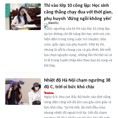
Thi vào lớp 10 công lập: Học sinh
căng thẳng chạy đua với thời gian,
phụ huynh 'đứng ngồi không yên'
Trước ngưỡng cửa kỳ thi vào lớp 10 công lập,
áp lực không chỉ đè nặng lên học sinh mà còn
hiện diện trong từng cuộc trò chuyện, bữa
cơm, giấc ngủ của phụ huynh. Một kỳ thi,
nhưng là nỗi lo chung của cả gia đình, khi mỗi
lựa chọn nguyện vọng, những lần thi thử và cả
tỷ lệ trúng tuyển thấp kéo theo bao kỳ vọng và
hồi hộp.
Nhiệt độ Hà Nội chạm ngưỡng 38
độ C, trời oi bức khó chịu
Ngày 6/4, khu vực Bắc Bộ bước vào đợt nắng
nóng diện rộng với độ ẩm cao gây cảm giác oi
bức khó chịu. Tại Hà Nội, dù mới đầu mùa
nhưng nhiệt độ ngoài trời lúc 14h đã chạm