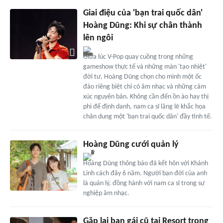
Giai điệu của 'bạn trai quốc dân'
Hoàng Dũng: Khi sự chân thành
lên ngôi
Giữa lúc V-Pop quay cuồng trong những
gameshow thực tế và những màn 'tạo nhiệt'
đời tư, Hoàng Dũng chọn cho mình một ốc
đảo riêng biệt chỉ có âm nhạc và những cảm
xúc nguyên bản. Không cần đến ồn ào hay thị
phi để định danh, nam ca sĩ lặng lẽ khắc họa
chân dung một 'bạn trai quốc dân' đầy tinh tế.
Hoàng Dũng cưới quản lý
Hoàng Dũng thông báo đã kết hôn với Khánh
Linh cách đây 6 năm. Người bạn đời của anh
là quản lý, đồng hành với nam ca sĩ trong sự
nghiệp âm nhạc.
Gặp lại bạn gái cũ tại Resort trong