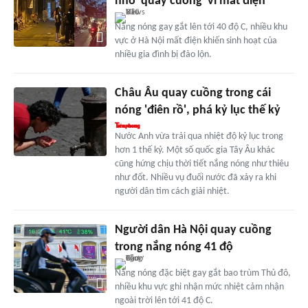
nhỏ 'quay cuồng' vì mất điện
Nắng nóng gay gắt lên tới 40 độ C, nhiều khu
vực ở Hà Nội mất điện khiến sinh hoạt của
nhiều gia đình bị đảo lộn.
Châu Âu quay cuồng trong cái
nóng 'điên rồ', phá kỷ lục thế kỷ
Nước Anh vừa trải qua nhiệt độ kỷ lục trong
hơn 1 thế kỷ. Một số quốc gia Tây Âu khác
cũng hứng chịu thời tiết nắng nóng như thiêu
như đốt. Nhiều vụ đuối nước đã xảy ra khi
người dân tìm cách giải nhiệt.
Người dân Hà Nội quay cuồng
trong nắng nóng 41 độ
Nắng nóng đặc biệt gay gắt bao trùm Thủ đô,
nhiều khu vực ghi nhận mức nhiệt cảm nhận
ngoài trời lên tới 41 độ C.