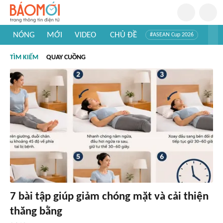
NÓNG
MỚI
VIDEO
CHỦ ĐỀ
#ASEAN Cup 2026
#Tuyển sinh đại học 2026
#Trí tuệ nhân tạo
#Mỹ - Iran
TÌM KIẾM
QUAY CUỒNG
#Khám phá Việt Nam
#Khám phá thế giới
7 bài tập giúp giảm chóng mặt và cải thiện
thăng bằng