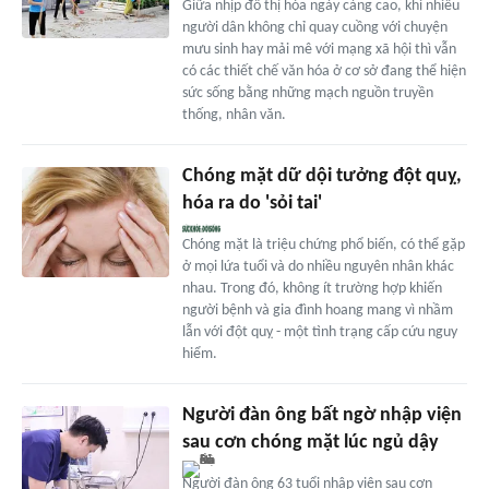
Giữa nhịp đô thị hóa ngày càng cao, khi nhiều
người dân không chỉ quay cuồng với chuyện
mưu sinh hay mải mê với mạng xã hội thì vẫn
có các thiết chế văn hóa ở cơ sở đang thể hiện
sức sống bằng những mạch nguồn truyền
thống, nhân văn.
Chóng mặt dữ dội tưởng đột quỵ,
hóa ra do 'sỏi tai'
Chóng mặt là triệu chứng phổ biến, có thể gặp
ở mọi lứa tuổi và do nhiều nguyên nhân khác
nhau. Trong đó, không ít trường hợp khiến
người bệnh và gia đình hoang mang vì nhầm
lẫn với đột quỵ - một tình trạng cấp cứu nguy
hiểm.
Người đàn ông bất ngờ nhập viện
sau cơn chóng mặt lúc ngủ dậy
Người đàn ông 63 tuổi nhập viện sau cơn