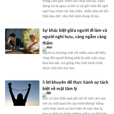
trong cảm giác mình vẫn chưa làm đủ. Điều
đáng nói là ngay cả khi có vài giờ rảnh để nghỉ
ngơi hay chăm sóc bản thân, nhiều phụ nữ vẫn
thấy day dứt, như thể mình đang ích kỷ…
Sự khác biệt giữa người đi làm và
người nghỉ hưu, càng ngẫm càng
thấm
Người ta thường mất rất nhiều năm để hiểu
rằng đời người không phải là một cuộc chạy
đua kéo dài, mà giống như một hành trình
được chia làm hai nửa.
5 lời khuyên để thực hành sự tách
biệt về mặt tâm lý
Bạn có cảm thấy quá gắn bó về mặt cảm xúc
với các mối quan hệ của mình không? Bằng
cách thực hành sự tách biệt về mặt tâm lý,
bạn có thể xây dựng những mối quan hệ lành