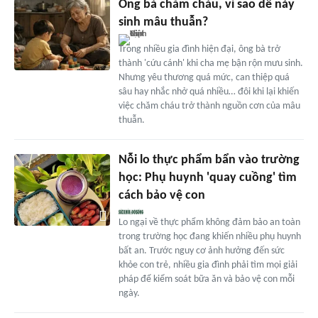
Ông bà chăm cháu, vì sao dễ nảy
sinh mâu thuẫn?
Trong nhiều gia đình hiện đại, ông bà trở
thành 'cứu cánh' khi cha mẹ bận rộn mưu sinh.
Nhưng yêu thương quá mức, can thiệp quá
sâu hay nhắc nhở quá nhiều… đôi khi lại khiến
việc chăm cháu trở thành nguồn cơn của mâu
thuẫn.
Nỗi lo thực phẩm bẩn vào trường
học: Phụ huynh 'quay cuồng' tìm
cách bảo vệ con
Lo ngại về thực phẩm không đảm bảo an toàn
trong trường học đang khiến nhiều phụ huynh
bất an. Trước nguy cơ ảnh hưởng đến sức
khỏe con trẻ, nhiều gia đình phải tìm mọi giải
pháp để kiểm soát bữa ăn và bảo vệ con mỗi
ngày.