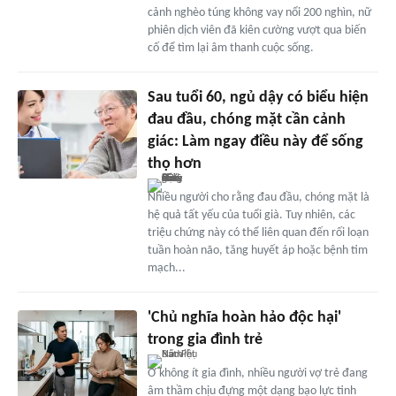
cảnh nghèo túng không vay nổi 200 nghìn, nữ
phiên dịch viên đã kiên cường vượt qua biến
cố để tìm lại âm thanh cuộc sống.
Sau tuổi 60, ngủ dậy có biểu hiện
đau đầu, chóng mặt cần cảnh
giác: Làm ngay điều này để sống
thọ hơn
Nhiều người cho rằng đau đầu, chóng mặt là
hệ quả tất yếu của tuổi già. Tuy nhiên, các
triệu chứng này có thể liên quan đến rối loạn
tuần hoàn não, tăng huyết áp hoặc bệnh tim
mạch...
'Chủ nghĩa hoàn hảo độc hại'
trong gia đình trẻ
Ở không ít gia đình, nhiều người vợ trẻ đang
âm thầm chịu đựng một dạng bạo lực tinh