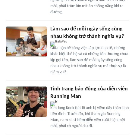
ngưỡng 38 độ C khiến người dân Thủ đô mệt
mỏi, phải trùm kín mít áo chống nắng khi ra
đường.
Làm sao để mỗi ngày sống cùng
nhau không trở thành nghĩa vụ?
Giữa bộn bề công việc, áp lực kinh tế, những
khác biệt thế hệ và cả những tổn thương chưa
kịp gọi tên, làm sao để mỗi ngày sống cùng
nhau không trở thành nghĩa vụ mà thực sự là
niềm vui?
Tình trạng báo động của diễn viên
Running Man
Kim Jong Kook tiết lộ anh bị viêm dây thần kinh
tiền đình. Trước đó, khi tham gia Running
Man, nam ca sĩ kiêm diễn viên xuất hiện mệt
mỏi, phải có người dìu đi.