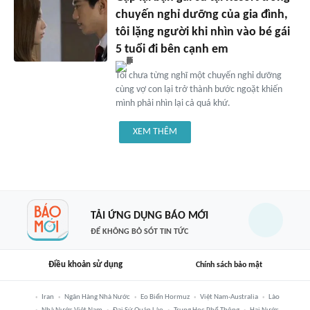
chuyến nghỉ dưỡng của gia đình,
tôi lặng người khi nhìn vào bé gái
5 tuổi đi bên cạnh em
Tôi chưa từng nghĩ một chuyến nghỉ dưỡng
cùng vợ con lại trở thành bước ngoặt khiến
mình phải nhìn lại cả quá khứ.
XEM THÊM
TẢI ỨNG DỤNG BÁO MỚI
ĐỂ KHÔNG BỎ SÓT TIN TỨC
Điều khoản sử dụng
Chính sách bảo mật
Iran
Ngân Hàng Nhà Nước
Eo Biển Hormuz
Việt Nam-Australia
Lào