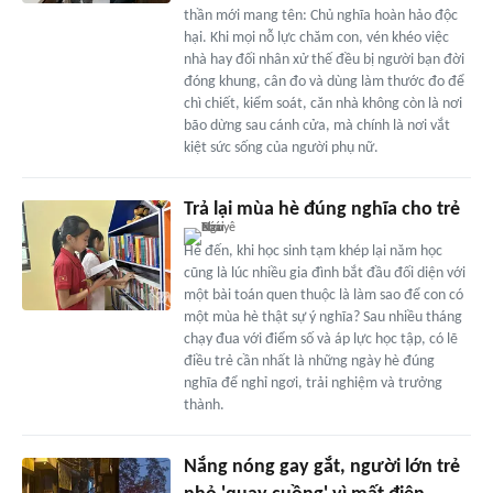
thần mới mang tên: Chủ nghĩa hoàn hảo độc
hại. Khi mọi nỗ lực chăm con, vén khéo việc
nhà hay đối nhân xử thế đều bị người bạn đời
đóng khung, cân đo và dùng làm thước đo để
chì chiết, kiểm soát, căn nhà không còn là nơi
bão dừng sau cánh cửa, mà chính là nơi vắt
kiệt sức sống của người phụ nữ.
Trả lại mùa hè đúng nghĩa cho trẻ
Hè đến, khi học sinh tạm khép lại năm học
cũng là lúc nhiều gia đình bắt đầu đối diện với
một bài toán quen thuộc là làm sao để con có
một mùa hè thật sự ý nghĩa? Sau nhiều tháng
chạy đua với điểm số và áp lực học tập, có lẽ
điều trẻ cần nhất là những ngày hè đúng
nghĩa để nghỉ ngơi, trải nghiệm và trưởng
thành.
Nắng nóng gay gắt, người lớn trẻ