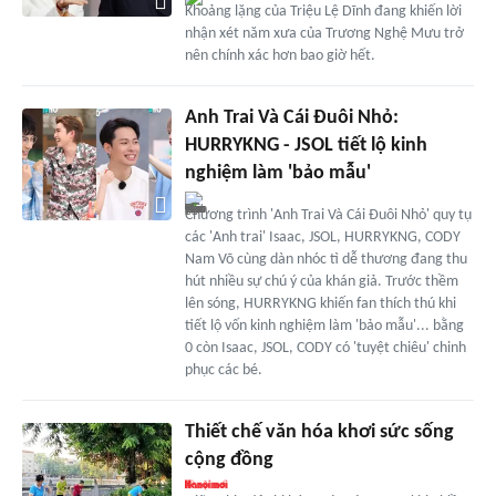
Khoảng lặng của Triệu Lệ Dĩnh đang khiến lời
nhận xét năm xưa của Trương Nghệ Mưu trở
nên chính xác hơn bao giờ hết.
Anh Trai Và Cái Đuôi Nhỏ:
HURRYKNG - JSOL tiết lộ kinh
nghiệm làm 'bảo mẫu'
Chương trình 'Anh Trai Và Cái Đuôi Nhỏ' quy tụ
các 'Anh trai' Isaac, JSOL, HURRYKNG, CODY
Nam Võ cùng dàn nhóc tì dễ thương đang thu
hút nhiều sự chú ý của khán giả. Trước thềm
lên sóng, HURRYKNG khiến fan thích thú khi
tiết lộ vốn kinh nghiệm làm 'bảo mẫu'... bằng
0 còn Isaac, JSOL, CODY có 'tuyệt chiêu' chinh
phục các bé.
Thiết chế văn hóa khơi sức sống
cộng đồng