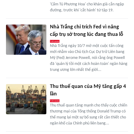
'Cẩm Tú Phương Hoa' cho khán giả cắn ngập
đường, trước khi 'cắt hành' từ tập 19.
Nhà Trắng chỉ trích Fed vì nâng
cấp trụ sở trong lúc đang thua lỗ
Nhà Trắng ngày 10/7 mở một cuộc tấn công
mới nhằm vào Chủ tịch Cục Dự trữ Liên bang
Mỹ (Fed) Jerome Powell, nói rằng ông Powell
đã 'quản lý tồi một cách hoàn toàn' ngân hàng
trung ương lớn nhất thế giới...
Thu thuế quan của Mỹ tăng gấp 4
lần
Thu thuế quan tăng mạnh cho thấy cuộc chiến
thương mại của Tổng thống Donald Trump có
thể mang lại một sự bổ sung rất cần thiết cho
ngân khố của Chính phủ liên bang...