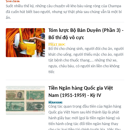
Suốt nhiều thế kỷ, những câu chuyện về kho báu vàng ròng của Champa
đã cuốn hút biết bao người, nhưng sự thật phía sau chúng vẫn là một bí
ẩn.
Tóm lược Bộ Bản Duyên (Phần 3) -
Bố thí độ vô cực
Bố thí cho chúng sinh, người đói cho ăn, người
khát cho uống, người thiếu mặc cho áo, người
tật bệnh cho thuốc thang,… những thứ xe,
ngựa, châu báu, có người xin liền cho không
tiếc
Tiền Ngân hàng Quốc gia Việt
Nam (1951-1959) - Kỳ IV
Công tác quan trọng đầu tiên của Ngân hàng
Quốc gia Việt Nam sau khi thành lập là phát
hành giấy bạc mới (gọi là tiền ngân hàng) và
tiến hành công tác đổi tiền ngân hàng thay
cho các loại tiền tài chính trước kia. Việc thu