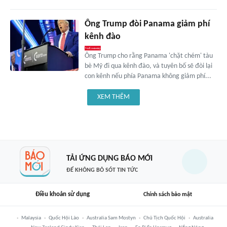
Ông Trump đòi Panama giảm phí
kênh đào
Ông Trump cho rằng Panama 'chặt chém' tàu
bè Mỹ đi qua kênh đào, và tuyên bố sẽ đòi lại
con kênh nếu phía Panama không giảm phí...
XEM THÊM
TẢI ỨNG DỤNG BÁO MỚI
ĐỂ KHÔNG BỎ SÓT TIN TỨC
Điều khoản sử dụng
Chính sách bảo mật
Malaysia
Quốc Hội Lào
Australia Sam Mostyn
Chủ Tịch Quốc Hội
Australia