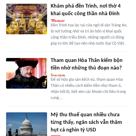
Khám phá đền Trình, nơi thờ 4
khai quốc công thần nhà Đinh
Đền Trình tọa lạc tại cửa ngõ di sản Tràng An,
là nơi tưởng nhớ và tri ân bốn vị khai quốc
công thần triều Đinh, những người có đóng
góp to lớn để tạo nên nhà nước Đại Cồ Việt.
Tham quan Hòa Thân kiếm bộn
tiền nhờ những thủ đoạn nào?
Để sở hữu gia sản kếch xù, tham quan Hòa
Thân có nhiều cách kiếm tiền như tham ô,
nhận hối lộ, bớt xén các khoản chi tiêu trong
cung...
Mỹ thu thuế quan nhiều chưa
từng thấy, ngân sách vẫn thâm
hụt cả nghìn tỷ USD