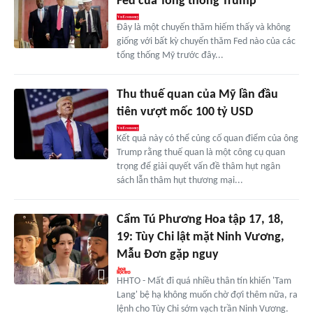
Fed của Tổng thống Trump
Đây là một chuyến thăm hiếm thấy và không
giống với bất kỳ chuyến thăm Fed nào của các
tổng thống Mỹ trước đây...
Thu thuế quan của Mỹ lần đầu
tiên vượt mốc 100 tỷ USD
Kết quả này có thể củng cố quan điểm của ông
Trump rằng thuế quan là một công cụ quan
trọng để giải quyết vấn đề thâm hụt ngân
sách lẫn thâm hụt thương mại...
Cẩm Tú Phương Hoa tập 17, 18,
19: Tùy Chi lật mặt Ninh Vương,
Mẫu Đơn gặp nguy
HHTO - Mất đi quá nhiều thân tín khiến 'Tam
Lang' bệ hạ không muốn chờ đợi thêm nữa, ra
lệnh cho Tùy Chi sớm vạch trần Ninh Vương.