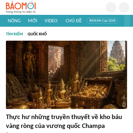
NÓNG
MỚI
VIDEO
CHỦ ĐỀ
#ASEAN Cup 2026
#Trí tuệ nhân tạo
#Mỹ - Iran
#Khám phá Việt Nam
TÌM KIẾM
QUỐC KHỐ
#Khám phá thế giới
Thực hư những truyền thuyết về kho báu
vàng ròng của vương quốc Champa