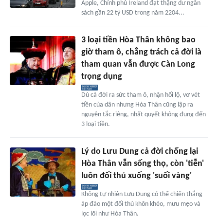
Apple, Chính phủ Ireland đạt thặng dư ngân
sách gần 22 tỷ USD trong năm 2204...
3 loại tiền Hòa Thân không bao
giờ tham ô, chẳng trách cả đời là
tham quan vẫn được Càn Long
trọng dụng
Dù cả đời ra sức tham ô, nhận hối lộ, vơ vét
tiền của dân nhưng Hòa Thân cũng lập ra
nguyên tắc riêng, nhất quyết không đụng đến
3 loại tiền.
Lý do Lưu Dung cả đời chống lại
Hòa Thân vẫn sống thọ, còn 'tiễn'
luôn đối thủ xuống 'suối vàng'
Không tự nhiên Lưu Dung có thể chiến thắng
áp đảo một đối thủ khôn khéo, mưu mẹo và
lọc lõi như Hòa Thân.