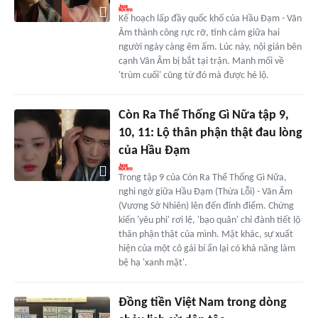
Kế hoạch lấp đầy quốc khố của Hầu Đạm - Vãn
Âm thành công rực rỡ, tình cảm giữa hai
người ngày càng êm ấm. Lúc này, nội gián bên
cạnh Vãn Âm bị bắt tại trận. Manh mối về
'trùm cuối' cũng từ đó mà được hé lộ.
Còn Ra Thể Thống Gì Nữa tập 9,
10, 11: Lộ thân phận thật đau lòng
của Hầu Đạm
Trong tập 9 của Còn Ra Thể Thống Gì Nữa,
nghi ngờ giữa Hầu Đạm (Thừa Lỗi) - Vãn Âm
(Vương Sở Nhiên) lên đến đỉnh điểm. Chứng
kiến 'yêu phi' rơi lệ, 'bạo quân' chỉ đành tiết lộ
thân phận thật của mình. Mặt khác, sự xuất
hiện của một cô gái bí ẩn lại có khả năng làm
bệ hạ 'xanh mặt'.
Đồng tiền Việt Nam trong dòng