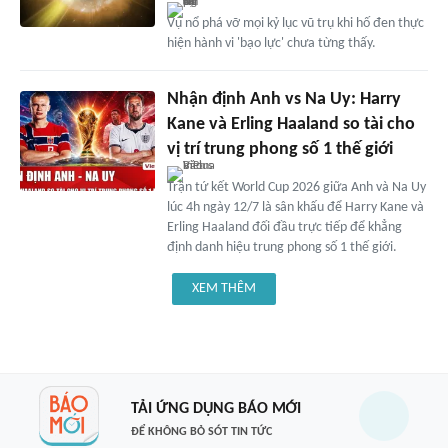
Vụ nổ phá vỡ mọi kỷ lục vũ trụ khi hố đen thực
hiện hành vi 'bạo lực' chưa từng thấy.
Nhận định Anh vs Na Uy: Harry
Kane và Erling Haaland so tài cho
vị trí trung phong số 1 thế giới
Trận tứ kết World Cup 2026 giữa Anh và Na Uy
lúc 4h ngày 12/7 là sân khấu để Harry Kane và
Erling Haaland đối đầu trực tiếp để khẳng
định danh hiệu trung phong số 1 thế giới.
XEM THÊM
TẢI ỨNG DỤNG BÁO MỚI
ĐỂ KHÔNG BỎ SÓT TIN TỨC