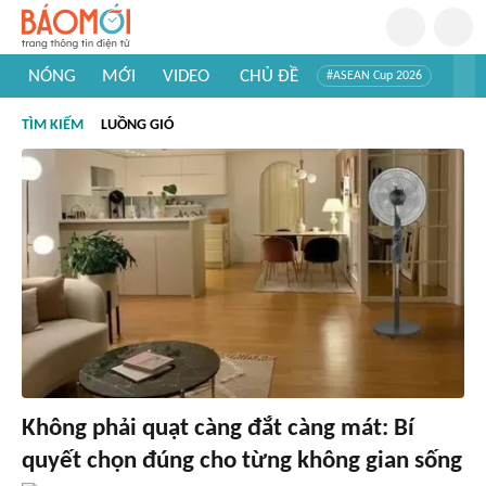
NÓNG
MỚI
VIDEO
CHỦ ĐỀ
#ASEAN Cup 2026
#Trí tuệ nhân tạo
#Mỹ - Iran
#Khám phá Việt Nam
TÌM KIẾM
LUỒNG GIÓ
#Khám phá thế giới
Không phải quạt càng đắt càng mát: Bí
quyết chọn đúng cho từng không gian sống