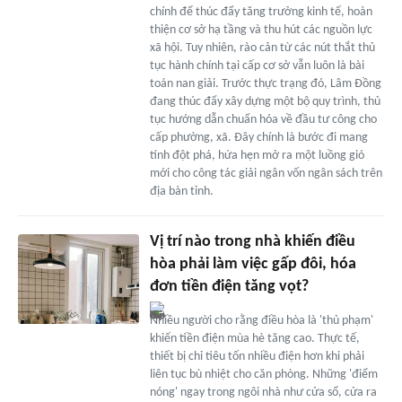
chính để thúc đẩy tăng trưởng kinh tế, hoàn
thiện cơ sở hạ tầng và thu hút các nguồn lực
xã hội. Tuy nhiên, rào cản từ các nút thắt thủ
tục hành chính tại cấp cơ sở vẫn luôn là bài
toán nan giải. Trước thực trạng đó, Lâm Đồng
đang thúc đẩy xây dựng một bộ quy trình, thủ
tục hướng dẫn chuẩn hóa về đầu tư công cho
cấp phường, xã. Đây chính là bước đi mang
tính đột phá, hứa hẹn mở ra một luồng gió
mới cho công tác giải ngân vốn ngân sách trên
địa bàn tỉnh.
Vị trí nào trong nhà khiến điều
hòa phải làm việc gấp đôi, hóa
đơn tiền điện tăng vọt?
Nhiều người cho rằng điều hòa là 'thủ phạm'
khiến tiền điện mùa hè tăng cao. Thực tế,
thiết bị chỉ tiêu tốn nhiều điện hơn khi phải
liên tục bù nhiệt cho căn phòng. Những 'điểm
nóng' ngay trong ngôi nhà như cửa sổ, cửa ra