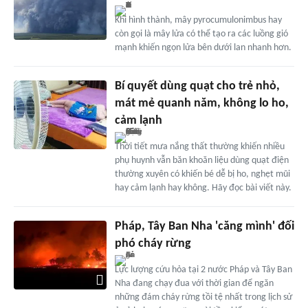
Khi hình thành, mây pyrocumulonimbus hay
còn gọi là mây lửa có thể tạo ra các luồng gió
mạnh khiến ngọn lửa bên dưới lan nhanh hơn.
Bí quyết dùng quạt cho trẻ nhỏ,
mát mẻ quanh năm, không lo ho,
cảm lạnh
Thời tiết mưa nắng thất thường khiến nhiều
phụ huynh vẫn băn khoăn liệu dùng quạt điện
thường xuyên có khiến bé dễ bị ho, nghẹt mũi
hay cảm lạnh hay không. Hãy đọc bài viết này.
Pháp, Tây Ban Nha 'căng mình' đối
phó cháy rừng
Lực lượng cứu hỏa tại 2 nước Pháp và Tây Ban
Nha đang chạy đua với thời gian để ngăn
những đám cháy rừng tồi tệ nhất trong lịch sử