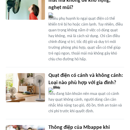
mát mà không dễ khô họng,
nghẹt mũi?
Nhiều phụ huynh lo ngại quạt điện có thể
khiến trẻ bị ho hoặc cảm lạnh. Tuy nhiên, điều
quan trọng không nằm ở việc có dùng quạt
hay không, mà là cách sử dụng. Chỉ cần điều
chỉnh đúng vị trí, tốc độ gió và duy trì môi
trường phòng phù hợp, quạt vẫn có thể giúp
trẻ ngủ ngon, thoải mái mà không gây khó
chịu cho đường hô hấp.
Quạt điện có cánh và không cánh:
Loại nào phù hợp với gia đình?
Nếu đang băn khoăn nên mua quạt có cánh
hay quạt không cánh, người dùng cần cân
nhắc khả năng tạo gió, độ ồn, tính an toàn và
chi phí trước khi quyết định.
Thông điệp của Mbappe khi