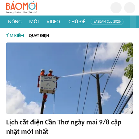
NÓNG
MỚI
VIDEO
CHỦ ĐỀ
#ASEAN Cup 2026
#Trí tuệ nhân tạo
#Mỹ - Iran
#Khám phá Việt Nam
TÌM KIẾM
QUẠT ĐIỆN
#Khám phá thế giới
Lịch cắt điện Cần Thơ ngày mai 9/8 cập
nhật mới nhất