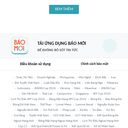
XEM THÊM
TẢI ỨNG DỤNG BÁO MỚI
ĐỂ KHÔNG BỎ SÓT TIN TỨC
Điều khoản sử dụng
Chính sách bảo mật
Triệu Thị Tâm
Doanh Nghiệp
Philippines
Mũi Nghê
Đình Bắc
Iran
Đội Tuyển Việt Nam
Luật Dầu Khí
Kim Sang-Sik
Liên Bang Nga
Malaysia
Indonesia
ASEAN Cup 2026
Ukraine
Năm
Myanmar
ASEAN Cup
Sân Mỹ Đình
Thái Lan
Campuchia
Singapore
AFF Cup 2026
Lịch Thi Đấu AFF Cup 2026
Bảng Xếp Hạng AFF Cup 2026
Bóng Đá
Báo Bóng Đá
Bóng Đá Việt Nam
Thể Thao
Lionel Messi
Lamine Yamal
Nguyễn Xuân Son
Nguyễn Đình Bắc
Tin Thế Giới
Pháp Luật
Xã Hội
Tin Bão
Tin Tức
Giá Vàng
Tuyển Việt Nam
U23 Việt Nam
U17 Việt Nam
Kết Quả Bóng Đá
Ngoại Hạng Anh
Bảng Xếp Hạng Ngoại Hạng Anh
Lịch Thi Đấu Ngoại Hạng Anh
Cúp C1
Kết Quả Vietlott Power 6/55
Kết Quả Xổ Số
Xổ Số Miền Nam