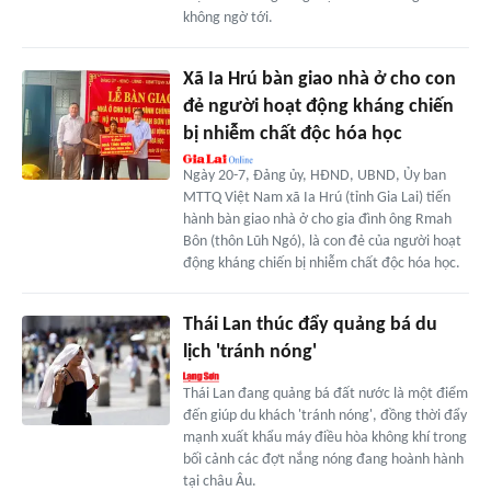
không ngờ tới.
Xã Ia Hrú bàn giao nhà ở cho con
đẻ người hoạt động kháng chiến
bị nhiễm chất độc hóa học
Ngày 20-7, Đảng ủy, HĐND, UBND, Ủy ban
MTTQ Việt Nam xã Ia Hrú (tỉnh Gia Lai) tiến
hành bàn giao nhà ở cho gia đình ông Rmah
Bôn (thôn Lũh Ngó), là con đẻ của người hoạt
động kháng chiến bị nhiễm chất độc hóa học.
Thái Lan thúc đẩy quảng bá du
lịch 'tránh nóng'
Thái Lan đang quảng bá đất nước là một điểm
đến giúp du khách 'tránh nóng', đồng thời đẩy
mạnh xuất khẩu máy điều hòa không khí trong
bối cảnh các đợt nắng nóng đang hoành hành
tại châu Âu.