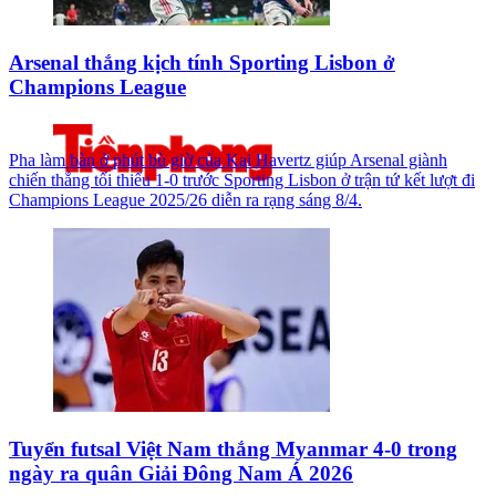
Arsenal thắng kịch tính Sporting Lisbon ở
Champions League
Pha làm bàn ở phút bù giờ của Kai Havertz giúp Arsenal giành
chiến thắng tối thiểu 1-0 trước Sporting Lisbon ở trận tứ kết lượt đi
Champions League 2025/26 diễn ra rạng sáng 8/4.
Tuyển futsal Việt Nam thắng Myanmar 4-0 trong
ngày ra quân Giải Đông Nam Á 2026