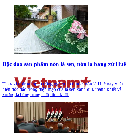
Độc đáo sản phẩm nón lá sen, nón lá bàng xứ Huế
Thay vì những lớp lá trắng ngà quen thuộc, nón lá Huế nay xuất
hiện độc đáo trong diện mạo của lá sen xanh dịu, thanh khiết và
xương lá bàng trong suốt, tinh khôi.