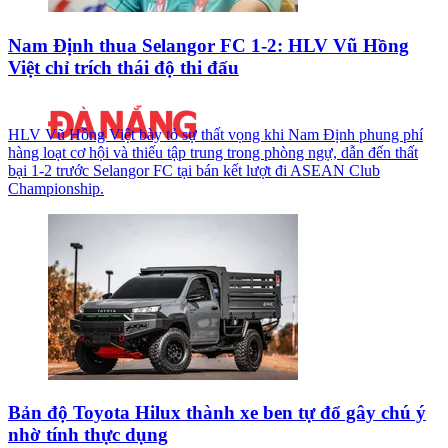
Nam Định thua Selangor FC 1-2: HLV Vũ Hồng
Việt chỉ trích thái độ thi đấu
HLV Vũ Hồng Việt bày tỏ sự thất vọng khi Nam Định phung phí
hàng loạt cơ hội và thiếu tập trung trong phòng ngự, dẫn đến thất
bại 1-2 trước Selangor FC tại bán kết lượt đi ASEAN Club
Championship.
Bản độ Toyota Hilux thành xe ben tự đổ gây chú ý
nhờ tính thực dụng