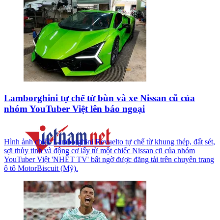
Lamborghini tự chế từ bùn và xe Nissan cũ của
nhóm YouTuber Việt lên báo ngoại
Hình ảnh chiếc Lamborghini Revuelto tự chế từ khung thép, đất sét,
sợi thủy tinh và động cơ lấy từ một chiếc Nissan cũ của nhóm
YouTuber Việt 'NHẾT TV' bất ngờ được đăng tải trên chuyên trang
ô tô MotorBiscuit (Mỹ).