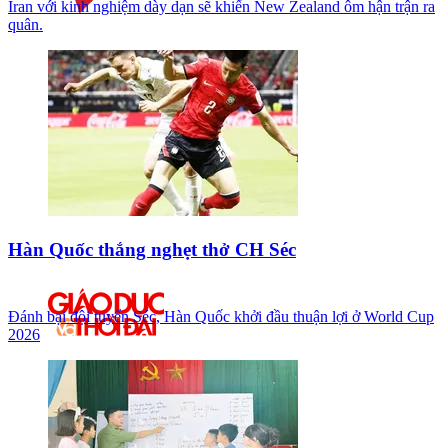
Iran với kinh nghiệm dày dạn sẽ khiến New Zealand ôm hận trận ra
quân.
Hàn Quốc thắng nghẹt thở CH Séc
Đánh bại đội tuyển Séc, Hàn Quốc khởi đầu thuận lợi ở World Cup
2026