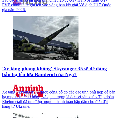
Sau các màn so tài kịch tính chiều 25/7, U17 Hà Nội cùng U17
PVF chính thức ghi tên vào vòng bán kết giải Vô địch U17 Quốc
gia năm 2026.
'Xe tăng phòng không' Skyranger 35 sẽ dễ dàng
bắn hạ tên lửa Banderol của Nga?
Xe tăng Skyranger 35 được công bố có các đặc tính phù hợp để bắn
hạ mục tiêu trên không, và quan trọng là đơn vị sản xuất- Tập đoàn
Rheinmetall đã tìm được nguồn thanh toán hấp dẫn cho đơn đặt
hàng từ Ukraine.