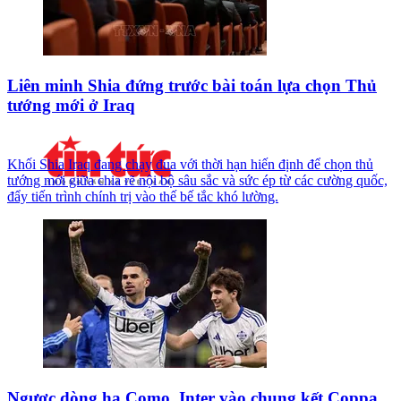
Liên minh Shia đứng trước bài toán lựa chọn Thủ
tướng mới ở Iraq
Khối Shia Iraq đang chạy đua với thời hạn hiến định để chọn thủ
tướng mới giữa chia rẽ nội bộ sâu sắc và sức ép từ các cường quốc,
đẩy tiến trình chính trị vào thế bế tắc khó lường.
Ngược dòng hạ Como, Inter vào chung kết Coppa