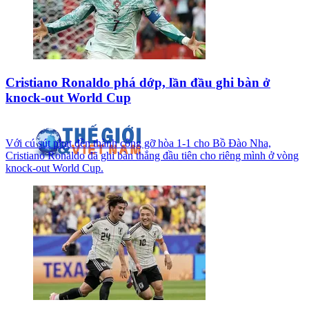
Cristiano Ronaldo phá dớp, lần đầu ghi bàn ở
knock-out World Cup
Với cú sút phạt đền thành công gỡ hòa 1-1 cho Bồ Đào Nha,
Cristiano Ronaldo đã ghi bàn thắng đầu tiên cho riêng mình ở vòng
knock-out World Cup.