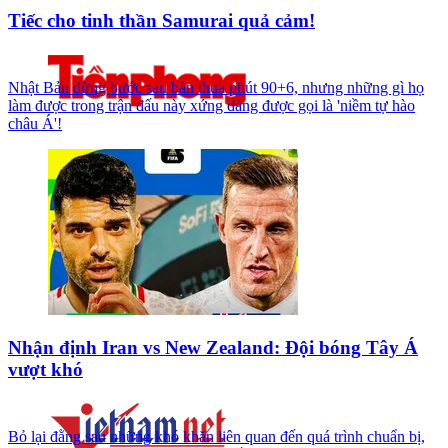
Tiếc cho tinh thần Samurai quả cảm!
Nhật Bản dừng bước sau bàn thua phút 90+6, nhưng những gì họ
làm được trong trận đấu này xứng đáng được gọi là 'niềm tự hào
châu Á'!
Nhận định Iran vs New Zealand: Đội bóng Tây Á
vượt khó
Bỏ lại đằng sau những khó khăn liên quan đến quá trình chuẩn bị,