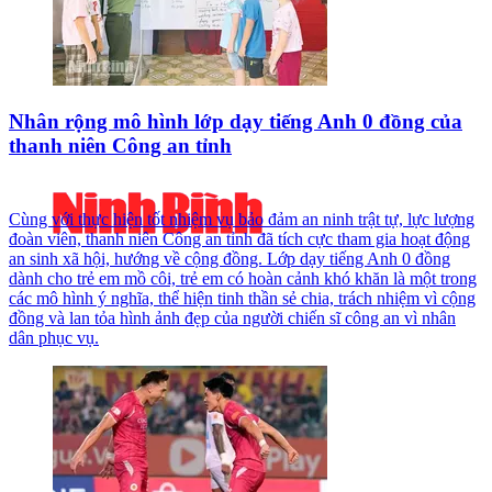
Nhân rộng mô hình lớp dạy tiếng Anh 0 đồng của
thanh niên Công an tỉnh
Cùng với thực hiện tốt nhiệm vụ bảo đảm an ninh trật tự, lực lượng
đoàn viên, thanh niên Công an tỉnh đã tích cực tham gia hoạt động
an sinh xã hội, hướng về cộng đồng. Lớp dạy tiếng Anh 0 đồng
dành cho trẻ em mồ côi, trẻ em có hoàn cảnh khó khăn là một trong
các mô hình ý nghĩa, thể hiện tinh thần sẻ chia, trách nhiệm vì cộng
đồng và lan tỏa hình ảnh đẹp của người chiến sĩ công an vì nhân
dân phục vụ.