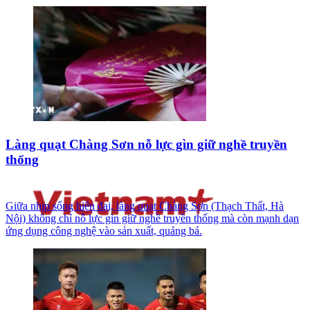
Làng quạt Chàng Sơn nỗ lực gìn giữ nghề truyền
thống
Giữa nhịp sống hiện đại, làng quạt Chàng Sơn (Thạch Thất, Hà
Nội) không chỉ nỗ lực gìn giữ nghề truyền thống mà còn mạnh dạn
ứng dụng công nghệ vào sản xuất, quảng bá.