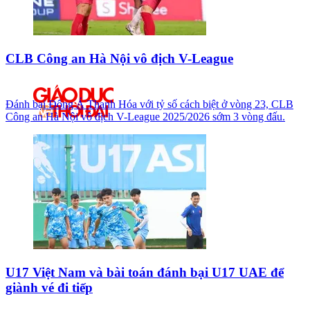
CLB Công an Hà Nội vô địch V-League
Đánh bại Đông Á Thanh Hóa với tỷ số cách biệt ở vòng 23, CLB
Công an Hà Nội vô địch V-League 2025/2026 sớm 3 vòng đấu.
U17 Việt Nam và bài toán đánh bại U17 UAE để
giành vé đi tiếp