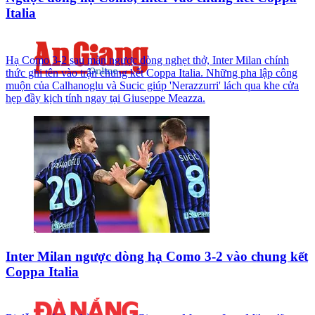
Italia
Hạ Como 3-2 sau màn ngược dòng nghẹt thở, Inter Milan chính
thức ghi tên vào trận chung kết Coppa Italia. Những pha lập công
muộn của Calhanoglu và Sucic giúp 'Nerazzurri' lách qua khe cửa
hẹp đầy kịch tính ngay tại Giuseppe Meazza.
Inter Milan ngược dòng hạ Como 3-2 vào chung kết
Coppa Italia