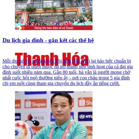
Du lịch gia đình - gắn kết các thế hệ
Mỗi dịp hè về, bà Nguyễn Thị Sơn (Hà Nội) lại háo hức chuẩn bị
cho chuyến đi quen thuộc đã trở thành nếp sinh hoạt của cả đại gia
đình suốt nhiều năm qua. Gần 80 tuổi, bà vẫn là người mong chờ
nhất cuộc hội ngộ thường niên ấy - nơi con cháu trong 5 gia đình
chị em ruột cùng tham gia chuyến du lịch đầy ắp tiếng cười.