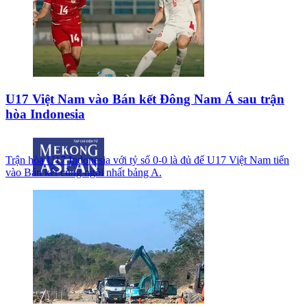
U17 Việt Nam vào Bán kết Đông Nam Á sau trận
hòa Indonesia
Trận hòa U17 Indonesia với tỷ số 0-0 là đủ để U17 Việt Nam tiến
vào Bán kết cùng ngôi nhất bảng A.