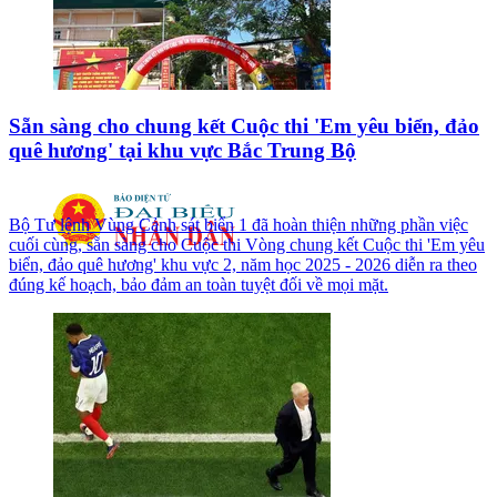
Sẵn sàng cho chung kết Cuộc thi 'Em yêu biển, đảo
quê hương' tại khu vực Bắc Trung Bộ
Bộ Tư lệnh Vùng Cảnh sát biển 1 đã hoàn thiện những phần việc
cuối cùng, sẵn sàng cho Cuộc thi Vòng chung kết Cuộc thi 'Em yêu
biển, đảo quê hương' khu vực 2, năm học 2025 - 2026 diễn ra theo
đúng kế hoạch, bảo đảm an toàn tuyệt đối về mọi mặt.