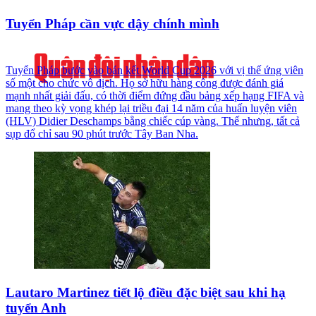
Tuyển Pháp cần vực dậy chính mình
Tuyển Pháp bước vào bán kết World Cup 2026 với vị thế ứng viên
số một cho chức vô địch. Họ sở hữu hàng công được đánh giá
mạnh nhất giải đấu, có thời điểm đứng đầu bảng xếp hạng FIFA và
mang theo kỳ vọng khép lại triều đại 14 năm của huấn luyện viên
(HLV) Didier Deschamps bằng chiếc cúp vàng. Thế nhưng, tất cả
sụp đổ chỉ sau 90 phút trước Tây Ban Nha.
Lautaro Martinez tiết lộ điều đặc biệt sau khi hạ
tuyển Anh