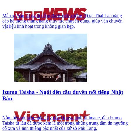
Mẫu xe bán tải danh tiếng được một xưởng độ tại Thái Lan nâng
cấp hệ thống thùng hàng thủy lực chuyên dụng, giúp vận chuyển
vật liệu linh hoạt trong không gian hẹp.
Izumo Taisha - Ngôi đền cầu duyên nổi tiếng Nhật
Bản
Nằm bên bờ biển phía Tây đảo Honsu, tỉnh Shimane, đền Izumo
Taisha từ lâu đã được xem là một trong những trung tâm tín ngưỡng
cổ xưa và linh thiêng bậc nhất của xứ sở Phù Tang.