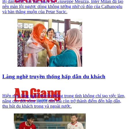
Bị dẫn trước hai bàn ngay tại Giuseppe Meazza, Inter Milan đã tạo
nên màn lội ngược dòng không tưởng nhờ cú đúp của Calhanoglu
và bàn thắng muộn của Petar Sucic.
Làng nghề truyền thống hấp dẫn du khách
Hiện nay, làng nghề truyền thống trong tỉnh không chỉ tạo việc làm,
nâng cao đời sống người dân mà còn trở thành điểm đến hấp dẫn,
thu hút du khách trong và ngoài nước.