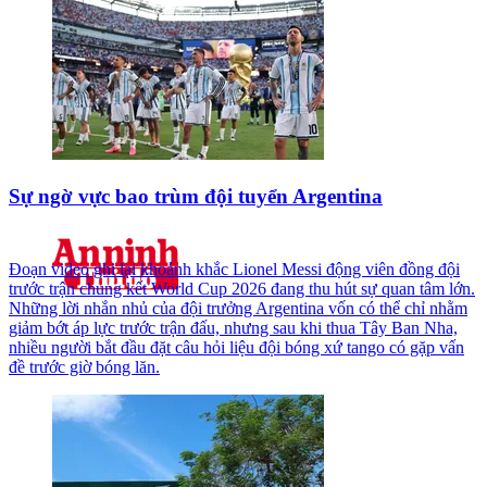
Sự ngờ vực bao trùm đội tuyển Argentina
Đoạn video ghi lại khoảnh khắc Lionel Messi động viên đồng đội
trước trận chung kết World Cup 2026 đang thu hút sự quan tâm lớn.
Những lời nhắn nhủ của đội trưởng Argentina vốn có thể chỉ nhằm
giảm bớt áp lực trước trận đấu, nhưng sau khi thua Tây Ban Nha,
nhiều người bắt đầu đặt câu hỏi liệu đội bóng xứ tango có gặp vấn
đề trước giờ bóng lăn.