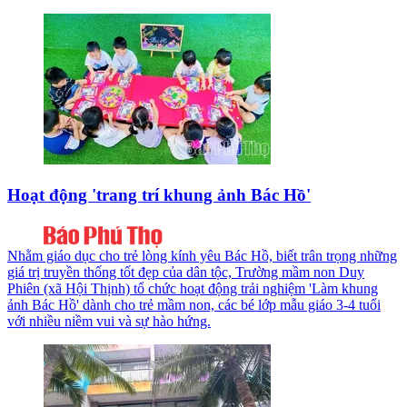
Hoạt động 'trang trí khung ảnh Bác Hồ'
Nhằm giáo dục cho trẻ lòng kính yêu Bác Hồ, biết trân trọng những
giá trị truyền thống tốt đẹp của dân tộc, Trường mầm non Duy
Phiên (xã Hội Thịnh) tổ chức hoạt động trải nghiệm 'Làm khung
ảnh Bác Hồ' dành cho trẻ mầm non, các bé lớp mẫu giáo 3-4 tuổi
với nhiều niềm vui và sự hào hứng.