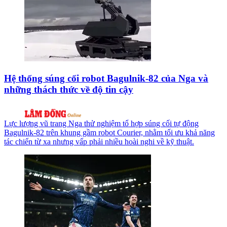
Hệ thống súng cối robot Bagulnik-82 của Nga và
những thách thức về độ tin cậy
Lực lượng vũ trang Nga thử nghiệm tổ hợp súng cối tự động
Bagulnik-82 trên khung gầm robot Courier, nhằm tối ưu khả năng
tác chiến từ xa nhưng vấp phải nhiều hoài nghi về kỹ thuật.