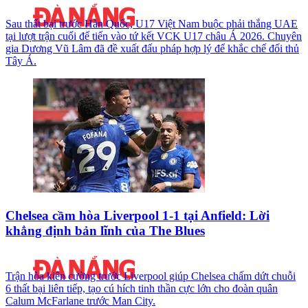
Sau thất bại trước Hàn Quốc, U17 Việt Nam buộc phải thắng UAE
tại lượt trận cuối để tiến vào tứ kết VCK U17 châu Á 2026. Chuyên
gia Dương Vũ Lâm đã đề xuất đấu pháp hợp lý để khắc chế đối thủ
Tây Á.
Chelsea cầm hòa Liverpool 1-1 tại Anfield: Lời
khẳng định bản lĩnh của The Blues
Trận hòa kiên cường trước Liverpool giúp Chelsea chấm dứt chuỗi
6 thất bại liên tiếp, tạo cú hích tinh thần cực lớn cho đoàn quân
Calum McFarlane trước Man City.