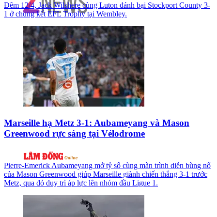
Đêm 12/4, Jack Wilshere cùng Luton đánh bại Stockport County 3-
1 ở chung kết EFL Trophy tại Wembley.
Marseille hạ Metz 3-1: Aubameyang và Mason
Greenwood rực sáng tại Vélodrome
Pierre-Emerick Aubameyang mở tỷ số cùng màn trình diễn bùng nổ
của Mason Greenwood giúp Marseille giành chiến thắng 3-1 trước
Metz, qua đó duy trì áp lực lên nhóm đầu Ligue 1.