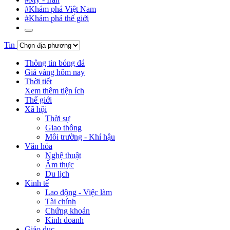
#Khám phá Việt Nam
#Khám phá thế giới
Tin
Thông tin bóng đá
Giá vàng hôm nay
Thời tiết
Xem thêm tiện ích
Thế giới
Xã hội
Thời sự
Giao thông
Môi trường - Khí hậu
Văn hóa
Nghệ thuật
Ẩm thực
Du lịch
Kinh tế
Lao động - Việc làm
Tài chính
Chứng khoán
Kinh doanh
Giáo dục