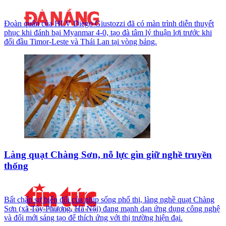
Đoàn quân của HLV Diego Giustozzi đã có màn trình diễn thuyết
phục khi đánh bại Myanmar 4-0, tạo đà tâm lý thuận lợi trước khi
đối đầu Timor-Leste và Thái Lan tại vòng bảng.
Làng quạt Chàng Sơn, nỗ lực gìn giữ nghề truyền
thống
Bất chấp sự biến đổi của nhịp sống phố thị, làng nghề quạt Chàng
Sơn (xã Tây Phương, Hà Nội) đang mạnh dạn ứng dụng công nghệ
và đổi mới sáng tạo để thích ứng với thị trường hiện đại.