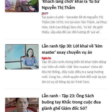
'Khách làng chơi' khai ra 'tú bà'
Nguyễn Thị Thắm
Tại quán cà phê – karaoke 68 do Nguyễn Thị
Thắm (SN 1970, trú tại xóm Tân Thịnh, xã Phục
Hòa, tỉnh Cao Bằng) làm chủ, 'tú bà' đã giới
thiệu, sắp xếp để các đối tượng đi 'vui vẻ'.
Lằn ranh tập 30: Lời khai về 'kim
master' xoay chuyển vụ án
Tập 30 Lằn ranh chứng kiến lời khai chấn động
của Viên về chiếc USB 'kim master' chứa dữ
liệu hệ thống, đẩy cuộc điều tra sang hướng
mới. Cùng lúc, chính quyền tỉnh đối mặt áp lực
lớn từ vụ sổ hồng dự án Trinh Tam.
Lằn ranh - Tập 23: Ông Sách
buông tay Khắc trong cuộc đua
giành ghế Giám đốc Sở?