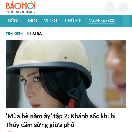
NÓNG
MỚI
VIDEO
CHỦ ĐỀ
#ASEAN Cup 2026
#Trí tuệ nhân tạo
#Mỹ - Iran
#Khám phá Việt Nam
TÌM KIẾM
KHAI RA
#Khám phá thế giới
'Mùa hè năm ấy' tập 2: Khánh sốc khi bị
Thúy cắm sừng giữa phố