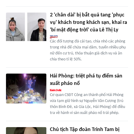
2 'chân dài' bị bắt quả tang 'phục
vụ' khách trong khách sạn, khai ra
'bí mật động trời' của Lê Thị Ly
Các đối tượng đã cải tạo, chia nhỏ các phòng
trong nhà để chứa mại dâm, tuyển nhiều phụ
nữ đến cư trú, thỏa thuận giá dịch vụ và ăn
chia theo tỉ lệ 50%.
Hải Phòng: triệt phá tụ điểm sản
xuất pháo nổ
Cơ quan CSĐT Công an thành phố Hải Phòng
vừa tạm giữ hình sự Nguyễn Văn Cương (trú
thôn Bình Đê, xã Gia Lộc, Hải Phòng) để điều
tra về hành vi sản xuất pháo nổ trái phép.
Chủ tịch Tập đoàn Trinh Tam bị