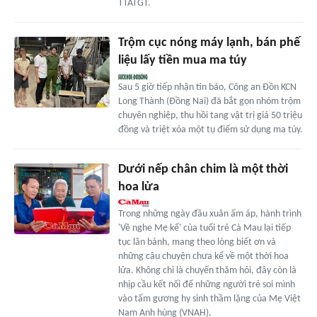
TTATGT.
Trộm cục nóng máy lạnh, bán phế
liệu lấy tiền mua ma túy
Sau 5 giờ tiếp nhận tin báo, Công an Đồn KCN
Long Thành (Đồng Nai) đã bắt gọn nhóm trộm
chuyên nghiệp, thu hồi tang vật trị giá 50 triệu
đồng và triệt xóa một tụ điểm sử dụng ma túy.
Dưới nếp chân chim là một thời
hoa lửa
Trong những ngày đầu xuân ấm áp, hành trình
'Về nghe Mẹ kể' của tuổi trẻ Cà Mau lại tiếp
tục lăn bánh, mang theo lòng biết ơn và
những câu chuyện chưa kể về một thời hoa
lửa. Không chỉ là chuyến thăm hỏi, đây còn là
nhịp cầu kết nối để những người trẻ soi mình
vào tấm gương hy sinh thầm lặng của Mẹ Việt
Nam Anh hùng (VNAH).