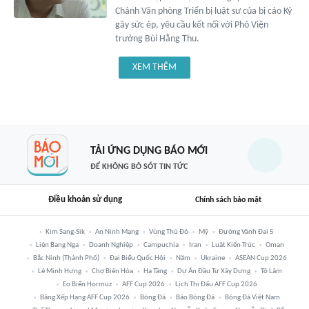
Chánh Văn phòng Triển bị luật sư của bị cáo Kỷ
gây sức ép, yêu cầu kết nối với Phó Viện
trưởng Bùi Hằng Thu.
XEM THÊM
TẢI ỨNG DỤNG BÁO MỚI
ĐỂ KHÔNG BỎ SÓT TIN TỨC
Điều khoản sử dụng
Chính sách bảo mật
Kim Sang-Sik
An Ninh Mạng
Vùng Thủ Đô
Mỹ
Đường Vành Đai 5
Liên Bang Nga
Doanh Nghiệp
Campuchia
Iran
Luật Kiến Trúc
Oman
Bắc Ninh (thành Phố)
Đại Biểu Quốc Hội
Năm
Ukraine
ASEAN Cup 2026
Lê Minh Hưng
Chợ Biên Hòa
Hạ Tầng
Dự Án Đầu Tư Xây Dựng
Tô Lâm
Eo Biển Hormuz
AFF Cup 2026
Lịch Thi Đấu AFF Cup 2026
Bảng Xếp Hạng AFF Cup 2026
Bóng Đá
Báo Bóng Đá
Bóng Đá Việt Nam