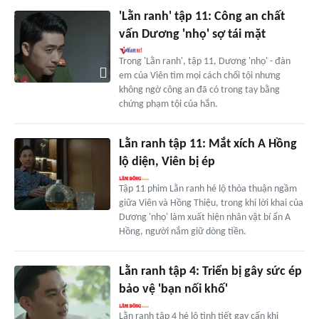
'Lằn ranh' tập 11: Công an chất
vấn Dương 'nhọ' sợ tái mặt
Trong 'Lằn ranh', tập 11, Dương 'nhọ' - đàn
em của Viên tìm mọi cách chối tội nhưng
không ngờ công an đã có trong tay bằng
chứng phạm tội của hắn.
Lằn ranh tập 11: Mắt xích A Hồng
lộ diện, Viên bị ép
Tập 11 phim Lằn ranh hé lộ thỏa thuận ngầm
giữa Viên và Hồng Thiệu, trong khi lời khai của
Dương 'nhọ' làm xuất hiện nhân vật bí ẩn A
Hồng, người nắm giữ dòng tiền.
Lằn ranh tập 4: Triển bị gây sức ép
bảo vệ 'bạn nối khố'
Lằn ranh tập 4 hé lộ tình tiết gay cấn khi