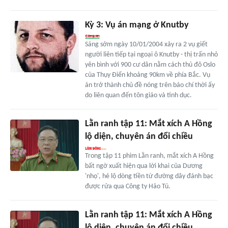
Kỳ 3: Vụ án mạng ở Knutby
Sáng sớm ngày 10/01/2004 xảy ra 2 vụ giết
người liên tiếp tại ngoại ô Knutby - thị trấn nhỏ
yên bình với 900 cư dân nằm cách thủ đô Oslo
của Thụy Điển khoảng 90km về phía Bắc. Vụ
án trở thành chủ đề nóng trên báo chí thời ấy
do liên quan đến tôn giáo và tình dục.
Lằn ranh tập 11: Mắt xích A Hồng
lộ diện, chuyên án đổi chiều
Trong tập 11 phim Lằn ranh, mắt xích A Hồng
bất ngờ xuất hiện qua lời khai của Dương
'nhọ', hé lộ dòng tiền từ đường dây đánh bạc
được rửa qua Công ty Hảo Tú.
Lằn ranh tập 11: Mắt xích A Hồng
lộ diện, chuyên án đổi chiều