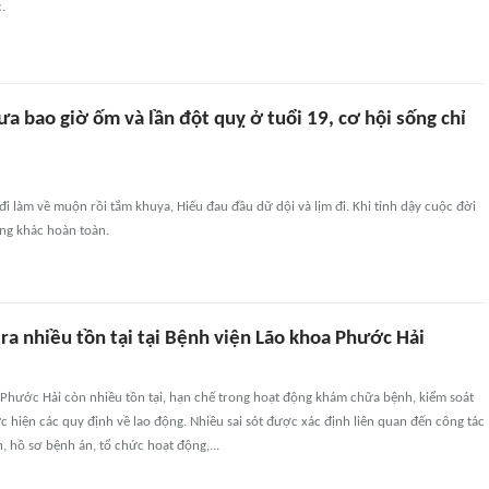
.
ưa bao giờ ốm và lần đột quỵ ở tuổi 19, cơ hội sống chỉ
 đi làm về muộn rồi tắm khuya, Hiếu đau đầu dữ dội và lịm đi. Khi tỉnh dậy cuộc đời
ang khác hoàn toàn.
 ra nhiều tồn tại tại Bệnh viện Lão khoa Phước Hải
 Phước Hải còn nhiều tồn tại, hạn chế trong hoạt động khám chữa bệnh, kiểm soát
 hiện các quy định về lao động. Nhiều sai sót được xác định liên quan đến công tác
 hồ sơ bệnh án, tổ chức hoạt động,...