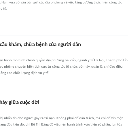
t Nam vừa có văn bản gửi các địa phương về việc tăng cường thực hiện công tác
y tế.
cầu khám, chữa bệnh của người dân
n hành mô hình chính quyền địa phương hai cấp, ngành y tế Hà Nội, Thành phố Hồ
c những chuyển biến tích cực từ công tác tổ chức bộ máy, quản lý, chỉ đạo điều
âng cao chất lượng dịch vụ y tế.
 nhảy giữa cuộc đời
hị nhắn tin cho người gây ra tai nạn. Không phải để oán trách, mà chỉ để xin một...
ạng đầu tiên đó, chị Bế Thị Băng đã viết nên hành trình vượt lên số phận, lan tỏa