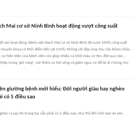
ch Mai cơ sở Ninh Bình hoạt động vượt công suất
đi vào hoạt động, Bệnh viện Bạch Mai cơ sở Ninh Bình đã vượt 100% công suất
 chuyên khoa có thời điểm tiến sát 150%. Không chỉ đáp ứng nhu cầu khám chữa
 sự hiện diện của bệnh viện còn giúp nhiều ca nhồi máu cơ tim, đột quỵ não...
hiệp trong 'giờ vàng', mở thêm cơ hội sống và giảm nguy cơ để lại di chứng cho
rên giường bệnh mới hiểu: Đời người giàu hay nghèo
i có 5 điều sau
nghèo ra sao thì trong tay vẫn phải có 5 điều này, như thế đời mới tạm an yên.