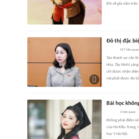
Khi về già nằm trên
Đô thị đặc b
157
liên quan
Tán thành sự cần th
Hóa, Tây Ninh) sán
chỉ được nhận diện
mà phải được đo bằ
Bài học không
3
liên quan
Không phải điểm số
của Hà Kiều Trang,
học Y Hà Nội.