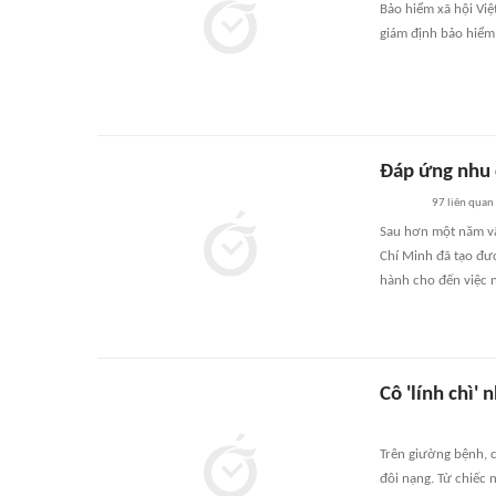
Bảo hiểm xã hội Việ
giám định bảo hiểm 
Đáp ứng nhu 
97
liên quan
Sau hơn một năm vậ
Chí Minh đã tạo đượ
hành cho đến việc n
Cô 'lính chì'
Trên giường bệnh, c
đôi nạng. Từ chiếc n