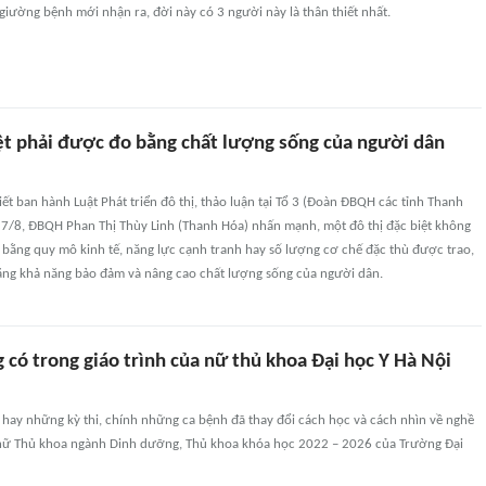
 giường bệnh mới nhận ra, đời này có 3 người này là thân thiết nhất.
iệt phải được đo bằng chất lượng sống của người dân
iết ban hành Luật Phát triển đô thị, thảo luận tại Tổ 3 (Đoàn ĐBQH các tỉnh Thanh
g 7/8, ĐBQH Phan Thị Thùy Linh (Thanh Hóa) nhấn mạnh, một đô thị đặc biệt không
 bằng quy mô kinh tế, năng lực cạnh tranh hay số lượng cơ chế đặc thù được trao,
ng khả năng bảo đảm và nâng cao chất lượng sống của người dân.
 có trong giáo trình của nữ thủ khoa Đại học Y Hà Nội
 hay những kỳ thi, chính những ca bệnh đã thay đổi cách học và cách nhìn về nghề
 nữ Thủ khoa ngành Dinh dưỡng, Thủ khoa khóa học 2022 – 2026 của Trường Đại