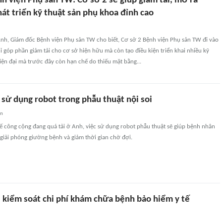
h viện Phụ sản TW: Cơ sở 2 sẽ giúp giảm tải, mở ra
át triển kỹ thuật sản phụ khoa đỉnh cao
nh, Giám đốc Bệnh viện Phụ sản TW cho biết, Cơ sở 2 Bệnh viện Phụ sản TW đi vào
 góp phần giảm tải cho cơ sở hiện hữu mà còn tạo điều kiện triển khai nhiều kỹ
iện đại mà trước đây còn hạn chế do thiếu mặt bằng...
 sử dụng robot trong phẫu thuật nội soi
an
tế công cộng đang quá tải ở Anh, việc sử dụng robot phẫu thuật sẽ giúp bệnh nhân
giải phóng giường bệnh và giảm thời gian chờ đợi.
, kiểm soát chi phí khám chữa bệnh bảo hiểm y tế