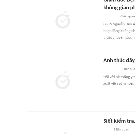
Giám đốc Bện
không gian ph
7
liên quan
GS.TS Nguyễn Duy Á
hoạt đông không chỉ
thuật chuyên sâu, h
Anh thúc đẩy
3
liên qu
Đối với hệ thống y 
xuất viện sớm hơn, 
Siết kiểm tra
2
liên quan