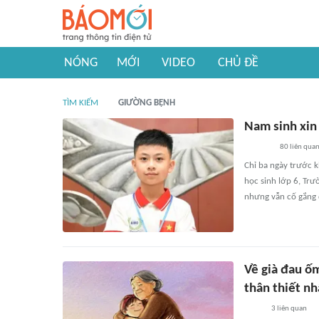
NÓNG
MỚI
VIDEO
CHỦ ĐỀ
TÌM KIẾM
GIƯỜNG BỆNH
Nam sinh xin
80
liên qua
Chỉ ba ngày trước 
học sinh lớp 6, Trư
nhưng vẫn cố gắng 
Về già đau ố
thân thiết nh
3
liên quan