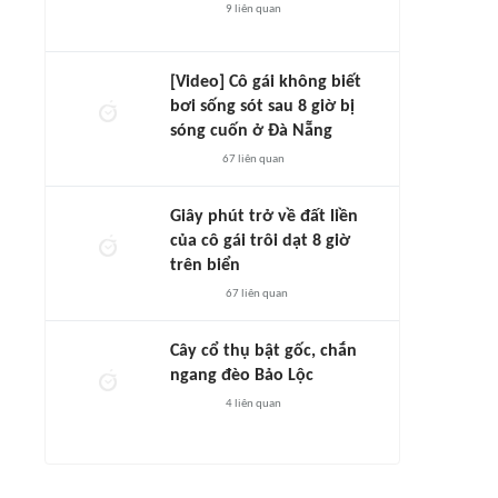
9
liên quan
[Video] Cô gái không biết
bơi sống sót sau 8 giờ bị
sóng cuốn ở Đà Nẵng
67
liên quan
Giây phút trở về đất liền
của cô gái trôi dạt 8 giờ
trên biển
67
liên quan
Cây cổ thụ bật gốc, chắn
ngang đèo Bảo Lộc
4
liên quan