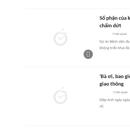
Số phận của k
chấm dứt
1
liên quan
Dự án Bệnh viện đa
không triển khai đã
'Bà ơi, bao g
giao thông
1
liên quan
Diệp Anh ngày ngày 
về.