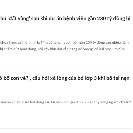
hu 'đất vàng' sau khi dự án bệnh viện gần 230 tỷ đồng bị
 khoa Ngọc Linh ở tỉnh Hà Tĩnh có tổng nguồn vốn gần 230 tỷ đồng sau nhiều năm
 bị chấm dứt hoạt động, bởi vậy khu đất vẫn đang để hoang, cỏ dại mọc um tùm.
iờ bố con về?', câu hỏi xé lòng của bé lớp 3 khi bố tai nạn
hỏi bà khi bố nằm bất động sau tai nạn, còn gia đình níu giữ hy vọng người cha trở