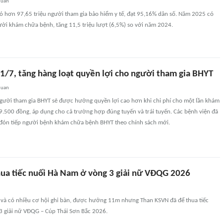
quan
ó hơn 97,65 triệu người tham gia bảo hiểm y tế, đạt 95,16% dân số. Năm 2025 có
ười khám chữa bệnh, tăng 11,5 triệu lượt (6,5%) so với năm 2024.
 1/7, tăng hàng loạt quyền lợi cho người tham gia BHYT
quan
người tham gia BHYT sẽ được hưởng quyền lợi cao hơn khi chi phí cho một lần khám
.500 đồng, áp dụng cho cả trường hợp đúng tuyến và trái tuyến. Các bệnh viện đã
 đón tiếp người bệnh khám chữa bệnh BHYT theo chính sách mới.
ua tiếc nuối Hà Nam ở vòng 3 giải nữ VĐQG 2026
 và có nhiều cơ hội ghi bàn, được hưởng 11m nhưng Than KSVN đã để thua tiếc
3 giải nữ VĐQG – Cúp Thái Sơn Bắc 2026.