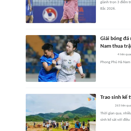
giành trọn 3 điểm 
Bắc 2026.
Giải bóng đá
Nam thua tr
4
liên qua
Phong Phú Hà Nam v
Trao sinh kế 
263
liên qu
Thời gian qua, nhiề
sinh kế sát với điề