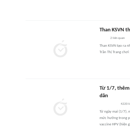
Than KSVN th
2
liên quan
Than KSVN tạo ra n
Trần Thị Trang chơi 
Từ 1/7, thêm 
dân
4220
l
Từ ngày mai (1/7), 
mức hưởng trong ph
vaccine HPV (hiện g