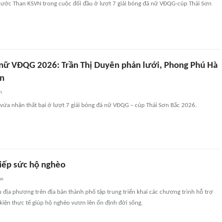
trước Than KSVN trong cuộc đối đầu ở lượt 7 giải bóng đá nữ VĐQG-cúp Thái Sơn
 nữ VĐQG 2026: Trần Thị Duyên phản lưới, Phong Phú Hà
ận
n
ừa nhận thất bại ở lượt 7 giải bóng đá nữ VĐQG – cúp Thái Sơn Bắc 2026.
tiếp sức hộ nghèo
an
u địa phương trên địa bàn thành phố tập trung triển khai các chương trình hỗ trợ
u kiện thực tế giúp hộ nghèo vươn lên ổn định đời sống.