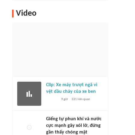
Video
Clip: Xe máy trượt ngã vì
vệt dầu chảy của xe ben
9 giờ
331
liên quan
Giếng tự phun khí và nước
cực mạnh gây xói lở, đứng
gần thấy chóng mặt