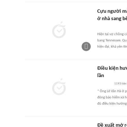
Cựu người mẫ
ở nhà sang 
Hiện tại vợ chồng c
bang Tennessee. Qua
hiện đại, khá yên tĩ
Điều kiện hư
lần
1193
liên
* Ông Lê Văn Hà ở p
đóng bảo hiểm xã hộ
đủ điều kiện hưởn
Đề xuất mở r