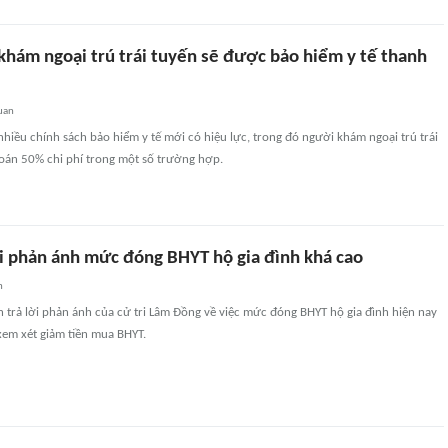
khám ngoại trú trái tuyến sẽ được bảo hiểm y tế thanh
uan
hiều chính sách bảo hiểm y tế mới có hiệu lực, trong đó người khám ngoại trú trái
oán 50% chi phí trong một số trường hợp.
ời phản ánh mức đóng BHYT hộ gia đình khá cao
n
ến trả lời phản ánh của cử tri Lâm Đồng về việc mức đóng BHYT hộ gia đình hiện nay
xem xét giảm tiền mua BHYT.