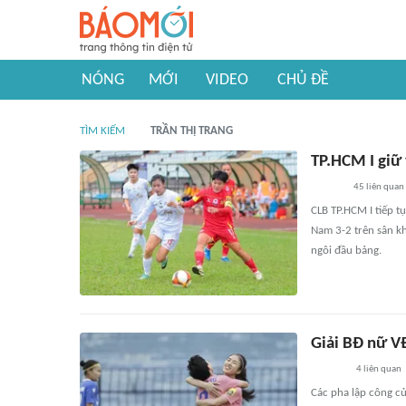
NÓNG
MỚI
VIDEO
CHỦ ĐỀ
TÌM KIẾM
TRẦN THỊ TRANG
TP.HCM I giữ
45
liên quan
CLB TP.HCM I tiếp t
Nam 3-2 trên sân k
ngôi đầu bảng.
Giải BĐ nữ V
4
liên quan
Các pha lập công củ