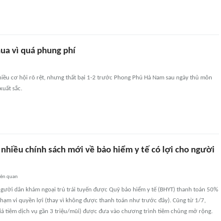
ua vì quá phung phí
hiều cơ hội rõ rệt, nhưng thất bại 1-2 trước Phong Phú Hà Nam sau ngày thủ môn
xuất sắc.
nhiều chính sách mới về bảo hiểm y tế có lợi cho người
iên quan
người dân khám ngoại trú trái tuyến được Quỹ bảo hiểm y tế (BHYT) thanh toán 50%
ạm vi quyền lợi (thay vì không được thanh toán như trước đây). Cũng từ 1/7,
iá tiêm dịch vụ gần 3 triệu/mũi) được đưa vào chương trình tiêm chủng mở rộng.