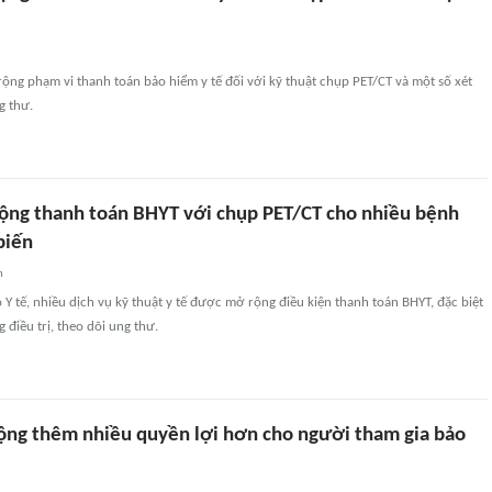
rộng phạm vi thanh toán bảo hiểm y tế đối với kỹ thuật chụp PET/CT và một số xét
g thư.
ộng thanh toán BHYT với chụp PET/CT cho nhiều bệnh
biến
n
 Y tế, nhiều dịch vụ kỹ thuật y tế được mở rộng điều kiện thanh toán BHYT, đặc biệt
 điều trị, theo dõi ung thư.
ộng thêm nhiều quyền lợi hơn cho người tham gia bảo