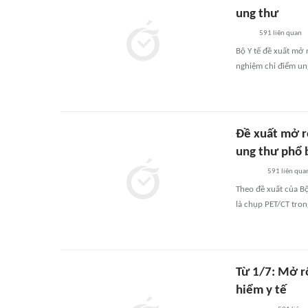
ung thư
591
liên quan
Bộ Y tế đề xuất mở 
nghiệm chỉ điểm un
Đề xuất mở r
ung thư phổ 
591
liên qua
Theo đề xuất của Bộ
là chụp PET/CT trong
Từ 1/7: Mở r
hiểm y tế