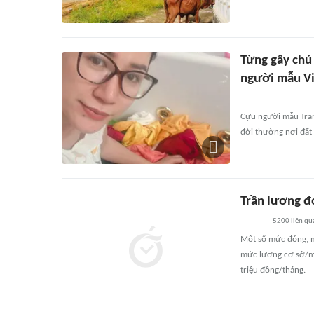
Từng gây chú 
người mẫu Việ
Cựu người mẫu Tran
đời thường nơi đất 
Trần lương đ
5200
liên qu
Một số mức đóng, m
mức lương cơ sở/mứ
triệu đồng/tháng.