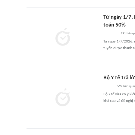
Từ ngày 1/7, 
toán 50%
591
liên q
Từ ngày 1/7/2026, n
tuyến được thanh t
Bộ Y tế trả l
592
liên qua
Bộ Y tế vừa có ý ki
khá cao và đề nghị 