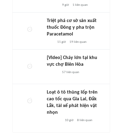
9 giờ
1
liên quan
Triệt phá cơ sở sản xuất
thuốc Đông y pha trộn
Paracetamol
11 giờ
19
liên quan
[Video] Cháy lớn tại khu
vực chợ Biên Hòa
57
liên quan
Loạt ô tô thủng lốp trên
cao tốc qua Gia Lai, Đắk
Lắk, tài xế phát hiện vật
nhọn
10 giờ
8
liên quan