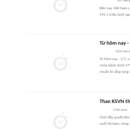
591
liên 
Đến nay, Việt Nam c
195,1 triệu lượt ng
Từ hôm nay -
4220
liên 
Từ hôm nay - 1/7, 
chữa bệnh dưới 379
chuẩn bị sẵng sàng
Than KSVN th
2
liên quan
Chơi đầy quyết tâm
nuối Hà Nam, vòng 