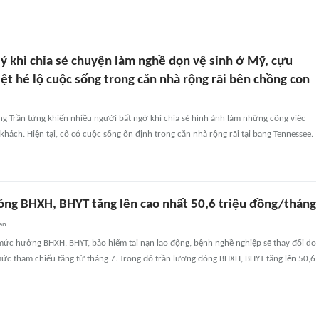
ý khi chia sẻ chuyện làm nghề dọn vệ sinh ở Mỹ, cựu
t hé lộ cuộc sống trong căn nhà rộng rãi bên chồng con
g Trần từng khiến nhiều người bất ngờ khi chia sẻ hình ảnh làm những công việc
khách. Hiện tại, cô có cuộc sống ổn định trong căn nhà rộng rãi tại bang Tennessee.
óng BHXH, BHYT tăng lên cao nhất 50,6 triệu đồng/tháng
an
ức hưởng BHXH, BHYT, bảo hiểm tai nạn lao động, bệnh nghề nghiệp sẽ thay đổi do
c tham chiếu tăng từ tháng 7. Trong đó trần lương đóng BHXH, BHYT tăng lên 50,6