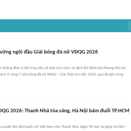
 vững ngôi đầu Giải bóng đá nữ VĐQG 2026
ục khẳng định vị thế ứng viên số một cho chức vô địch khi đánh bại Phong Phú Hà
hách ở vòng 7 Giải bóng đá nữ VĐQG – Cúp Thái Sơn Bắc 2026, qua đó giữ vững
ĐQG 2026: Thanh Nhã tỏa sáng, Hà Nội bám đuổi TP.HCM
a tuyển thủ đội tuyển nữ Việt Nam như Thanh Nhã, Ngân Thị Vạn Sự giúp Hà Nội I