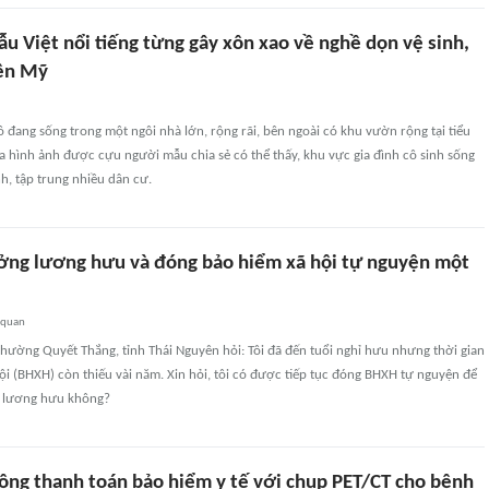
u Việt nổi tiếng từng gây xôn xao về nghề dọn vệ sinh,
bên Mỹ
ô đang sống trong một ngôi nhà lớn, rộng rãi, bên ngoài có khu vườn rộng tại tiểu
 hình ảnh được cựu người mẫu chia sẻ có thể thấy, khu vực gia đình cô sinh sống
nh, tập trung nhiều dân cư.
ởng lương hưu và đóng bảo hiểm xã hội tự nguyện một
 quan
hường Quyết Thắng, tỉnh Thái Nguyên hỏi: Tôi đã đến tuổi nghỉ hưu nhưng thời gian
i (BHXH) còn thiếu vài năm. Xin hỏi, tôi có được tiếp tục đóng BHXH tự nguyện để
g lương hưu không?
ộng thanh toán bảo hiểm y tế với chụp PET/CT cho bệnh