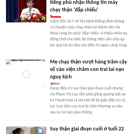
tiếng phủ nhận thông tin máy
chạy thận 'đắp chiếu'
Giám đốc Sở Y tế Tây Ninh khẳng định không
có chuyện máy chạy thận tại Bệnh viện đa
khoa Long An phải 'đắp chiếu' vì thiếu nhân sự,
đồng thời cho biết hệ thống hiện vẫn chịu áp
lực quá tải do nhu cầu điều trị ngày càng tăng.
Mẹ chạy thận vượt hàng trăm cây
số vào viện chăm con trai tai nạn
nguy kịch
Đang điều trị suy thận giai đoạn cuối nhưng
chị Phạm Thị Lụa vẫn phải gắng gượng bắt xe
từ Thanh Hóa ra Hà Nội để ký giấy điều trị và
túc trực bên con trai bị chấn thương sọ não
sau vụ tai nạn giao thông.
Suy thận giai đoạn cuối ở tuổi 22