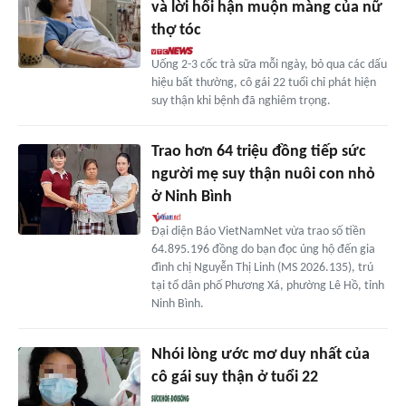
và lời hối hận muộn màng của nữ
thợ tóc
Uống 2-3 cốc trà sữa mỗi ngày, bỏ qua các dấu
hiệu bất thường, cô gái 22 tuổi chỉ phát hiện
suy thận khi bệnh đã nghiêm trọng.
Trao hơn 64 triệu đồng tiếp sức
người mẹ suy thận nuôi con nhỏ
ở Ninh Bình
Đại diện Báo VietNamNet vừa trao số tiền
64.895.196 đồng do bạn đọc ủng hộ đến gia
đình chị Nguyễn Thị Linh (MS 2026.135), trú
tại tổ dân phố Phương Xá, phường Lê Hồ, tỉnh
Ninh Bình.
Nhói lòng ước mơ duy nhất của
cô gái suy thận ở tuổi 22