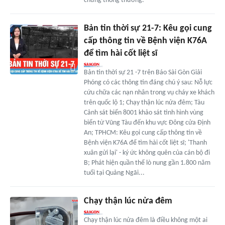
chừng thông thường.
Bản tin thời sự 21-7: Kêu gọi cung
cấp thông tin về Bệnh viện K76A
để tìm hài cốt liệt sĩ
Bản tin thời sự 21 -7 trên Báo Sài Gòn Giải
Phóng có các thông tin đáng chú ý sau: Nỗ lực
cứu chữa các nạn nhân trong vụ cháy xe khách
trên quốc lộ 1; Chạy thận lúc nửa đêm; Tàu
Cảnh sát biển 8001 khảo sát tình hình vùng
biển từ Vũng Tàu đến khu vực Đông cửa Định
An; TPHCM: Kêu gọi cung cấp thông tin về
Bệnh viện K76A để tìm hài cốt liệt sĩ; 'Thanh
xuân gửi lại' - ký ức không quên của cán bộ đi
B; Phát hiện quần thể lò nung gần 1.800 năm
tuổi tại Quảng Ngãi...
Chạy thận lúc nửa đêm
Chạy thận lúc nửa đêm là điều không một ai