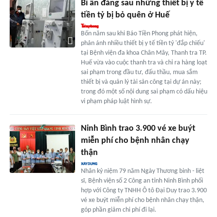
Bí ẩn đằng sau những thiết bị y tế
tiền tỷ bị bỏ quên ở Huế
Bốn năm sau khi Báo Tiền Phong phát hiện,
phản ánh nhiều thiết bị y tế tiền tỷ 'đắp chiếu'
tại Bệnh viện đa khoa Chân Mây, Thanh tra TP.
Huế vừa vào cuộc thanh tra và chỉ ra hàng loạt
sai phạm trong đầu tư, đấu thầu, mua sắm
thiết bị và quản lý tài sản công tại dự án này;
trong đó một số nội dung sai phạm có dấu hiệu
vi phạm pháp luật hình sự.
Ninh Bình trao 3.900 vé xe buýt
miễn phí cho bệnh nhân chạy
thận
Nhân kỷ niệm 79 năm Ngày Thương binh - liệt
sĩ, Bệnh viện số 2 Công an tỉnh Ninh Bình phối
hợp với Công ty TNHH Ô tô Đại Duy trao 3.900
vé xe buýt miễn phí cho bệnh nhân chạy thận,
góp phần giảm chi phí đi lại.