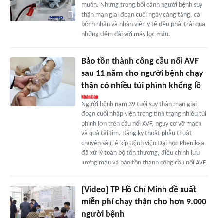
muốn. Nhưng trong bối cảnh người bệnh suy
thận mạn giai đoạn cuối ngày càng tăng, cả
bệnh nhân và nhân viên y tế đều phải trải qua
những đêm dài với máy lọc máu.
Bảo tồn thành công cầu nối AVF
sau 11 năm cho người bệnh chạy
thận có nhiều túi phình khổng lồ
Người bệnh nam 39 tuổi suy thận mạn giai
đoạn cuối nhập viện trong tình trạng nhiều túi
phình lớn trên cầu nối AVF, nguy cơ vỡ mạch
và quá tải tim. Bằng kỹ thuật phẫu thuật
chuyên sâu, ê-kíp Bệnh viện Đại học Phenikaa
đã xử lý toàn bộ tổn thương, điều chỉnh lưu
lượng máu và bảo tồn thành công cầu nối AVF.
[Video] TP Hồ Chí Minh đề xuất
miễn phí chạy thận cho hơn 9.000
người bệnh