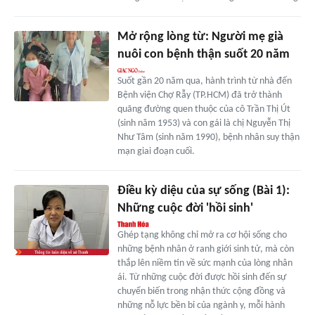
Mở rộng lòng từ: Người mẹ già
nuôi con bệnh thận suốt 20 năm
Suốt gần 20 năm qua, hành trình từ nhà đến
Bệnh viện Chợ Rẫy (TP.HCM) đã trở thành
quãng đường quen thuộc của cô Trần Thị Út
(sinh năm 1953) và con gái là chị Nguyễn Thị
Như Tâm (sinh năm 1990), bệnh nhân suy thận
mạn giai đoạn cuối.
Điều kỳ diệu của sự sống (Bài 1):
Những cuộc đời 'hồi sinh'
Ghép tạng không chỉ mở ra cơ hội sống cho
những bệnh nhân ở ranh giới sinh tử, mà còn
thắp lên niềm tin về sức mạnh của lòng nhân
ái. Từ những cuộc đời được hồi sinh đến sự
chuyển biến trong nhận thức cộng đồng và
những nỗ lực bền bỉ của ngành y, mỗi hành