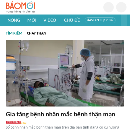
NÓNG
MỚI
VIDEO
CHỦ ĐỀ
#ASEAN Cup 2026
#Trí tuệ nhân tạo
#Mỹ - Iran
#Khám phá Việt Nam
TÌM KIẾM
CHẠY THẬN
#Khám phá thế giới
Gia tăng bệnh nhân mắc bệnh thận mạn
Số bệnh nhân mắc bệnh thận mạn trên địa bàn tỉnh đang có xu hướng