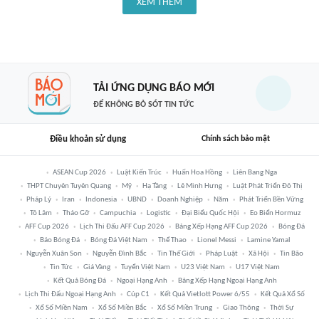
XEM THÊM
TẢI ỨNG DỤNG BÁO MỚI
ĐỂ KHÔNG BỎ SÓT TIN TỨC
Điều khoản sử dụng
Chính sách bảo mật
ASEAN Cup 2026
Luật Kiến Trúc
Huấn Hoa Hồng
Liên Bang Nga
THPT Chuyên Tuyên Quang
Mỹ
Hạ Tầng
Lê Minh Hưng
Luật Phát Triển Đô Thị
Pháp Lý
Iran
Indonesia
UBND
Doanh Nghiệp
Năm
Phát Triển Bền Vững
Tô Lâm
Tháo Gỡ
Campuchia
Logistic
Đại Biểu Quốc Hội
Eo Biển Hormuz
AFF Cup 2026
Lịch Thi Đấu AFF Cup 2026
Bảng Xếp Hạng AFF Cup 2026
Bóng Đá
Báo Bóng Đá
Bóng Đá Việt Nam
Thể Thao
Lionel Messi
Lamine Yamal
Nguyễn Xuân Son
Nguyễn Đình Bắc
Tin Thế Giới
Pháp Luật
Xã Hội
Tin Bão
Tin Tức
Giá Vàng
Tuyển Việt Nam
U23 Việt Nam
U17 Việt Nam
Kết Quả Bóng Đá
Ngoại Hạng Anh
Bảng Xếp Hạng Ngoại Hạng Anh
Lịch Thi Đấu Ngoại Hạng Anh
Cúp C1
Kết Quả Vietlott Power 6/55
Kết Quả Xổ Số
Xổ Số Miền Nam
Xổ Số Miền Bắc
Xổ Số Miền Trung
Giao Thông
Thời Sự