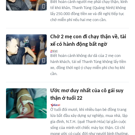
Biết hoàn cảnh người mẹ phải chạy thận, kinh
tế khó khăn, Thanh Tùng (Quảng Ninh) không
lấy 250.000 đồng tiền xe và đề nghị tiếp tục
chở miễn phí nếu hai mẹ con cần.
Chở 2 mẹ con đi chạy thận về, tài
xế có hành động bất ngờ
Biết hoàn cảnh không dư dả của 2 mẹ con
hành khách, tài xế Thanh Tùng không lấy tiền
xe, đồng thời ngỏ ý chạy miễn phí cho họ khi
cần.
Ước mơ duy nhất của cô gái suy
thận ở tuổi 22
Ở tuổi đôi mươi, khi nhiều bạn bè đồng trang
lứa bắt đầu xây dựng sự nghiệp, mua nhà, lập
gia đình, N.T.H. (quê Thanh Hóa) lại gắn cuộc
sống của mình với chiếc máy lọc thận. Cô chỉ
mong ước có cuộc đời như người bình thường.