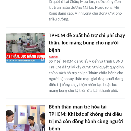
lũ quét ở Lai Châu; Mưa lớn, nước cống đen
kịt tràn ngập đường Mã Lò; Nước sông Mê
Kông dâng cao, Vĩnh Long chủ động ứng phó
triều cường.
TPHCM đề xuất hỗ trợ chi phí chạy
thận, lọc màng bụng cho người
bệnh
Sở Y tế TPHCM đang lấy ý kiến và trình UBND
TPHCM đăng ký xây dựng nghị quyết quy định
chính sách hỗ trợ chi phí khám chữa bệnh cho
người bệnh suy thận mạn giai đoạn cuối đang
điều trị bằng chạy thận nhân tạo hoặc lọc
màng bụng chu kỳ trên địa bàn thành phố.
Bệnh thận mạn trẻ hóa tại
TPHCM: Khi bác sĩ không chỉ điều
trị mà còn đồng hành cùng người
bệnh