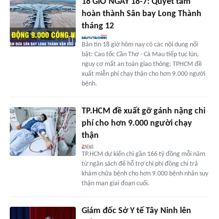
18 GIỜ NGÀY 18-7: Quyết tâm
hoàn thành Sân bay Long Thành
tháng 12
Bản tin 18 giờ hôm nay có các nội dung nổi
bật: Cao tốc Cần Thơ - Cà Mau tiếp tục lún,
nguy cơ mất an toàn giao thông; TPHCM đề
xuất miễn phí chạy thận cho hơn 9.000 người
bệnh.
TP.HCM đề xuất gỡ gánh nặng chi
phí cho hơn 9.000 người chạy
thận
TP.HCM dự kiến chi gần 166 tỷ đồng mỗi năm
từ ngân sách để hỗ trợ chi phí đồng chi trả
khám chữa bệnh cho hơn 9.000 bệnh nhân suy
thận mạn giai đoạn cuối.
Giám đốc Sở Y tế Tây Ninh lên