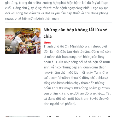
gia tăng, trong đó nhiều trường hợp phát hiện bệnh khi đã ở giai đoạn
cuối. Đáng chú ý, tỷ lệ người trẻ mắc bệnh ngày càng nhiều, tạo áp lực
đối với công tác điều trị và đặt ra yêu cầu cấp thiết về chủ động phòng
ngừa, phát hiện sớm bệnh thận mạn.
Những căn bếp không tắt lửa sẻ
chia
Thành phố Hồ Chí Minh không chỉ được biết
đến là một đầu tàu kinh tế năng động mà còn
là mảnh đất bao dung, nơi hội tụ của lòng
nhân ái. Giữa nhịp sống hối hả và bộn bề mưu
sinh, vẫn có những bếp ăn, quán cơm thiện
nguyện âm thầm đỏ lửa mỗi ngày. Từ những
suất cơm 'chuẩn y khoa' 0 đồng chắt chiu sự
sống cho bệnh nhân chạy thận đến những
phần ăn 1.000 hay 2.000 đồng nhằm giữ trọn
vẹn phẩm giá cho người lao động nghèo... Tất
cả đang dệt nên một bức tranh tuyệt đẹp về
tình người nơi phố thị.