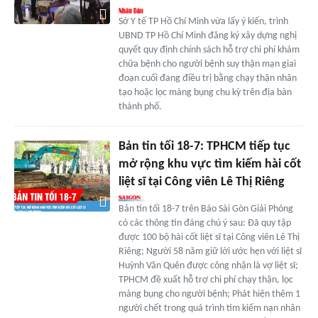
Sở Y tế TP Hồ Chí Minh vừa lấy ý kiến, trình
UBND TP Hồ Chí Minh đăng ký xây dựng nghị
quyết quy định chính sách hỗ trợ chi phí khám
chữa bệnh cho người bệnh suy thận mạn giai
đoạn cuối đang điều trị bằng chạy thận nhân
tạo hoặc lọc màng bụng chu kỳ trên địa bàn
thành phố.
Bản tin tối 18-7: TPHCM tiếp tục
mở rộng khu vực tìm kiếm hài cốt
liệt sĩ tại Công viên Lê Thị Riêng
Bản tin tối 18-7 trên Báo Sài Gòn Giải Phóng
có các thông tin đáng chú ý sau: Đã quy tập
được 100 bộ hài cốt liệt sĩ tại Công viên Lê Thị
Riêng; Người 58 năm giữ lời ước hẹn với liệt sĩ
Huỳnh Văn Quên được công nhận là vợ liệt sĩ;
TPHCM đề xuất hỗ trợ chi phí chạy thận, lọc
màng bụng cho người bệnh; Phát hiện thêm 1
người chết trong quá trình tìm kiếm nạn nhân