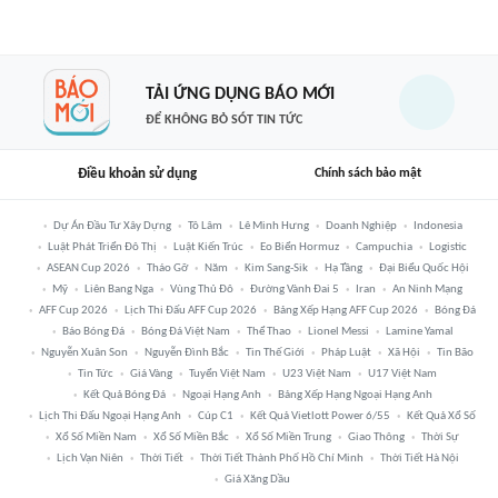
TẢI ỨNG DỤNG BÁO MỚI
ĐỂ KHÔNG BỎ SÓT TIN TỨC
Điều khoản sử dụng
Chính sách bảo mật
Dự Án Đầu Tư Xây Dựng
Tô Lâm
Lê Minh Hưng
Doanh Nghiệp
Indonesia
Luật Phát Triển Đô Thị
Luật Kiến Trúc
Eo Biển Hormuz
Campuchia
Logistic
ASEAN Cup 2026
Tháo Gỡ
Năm
Kim Sang-Sik
Hạ Tầng
Đại Biểu Quốc Hội
Mỹ
Liên Bang Nga
Vùng Thủ Đô
Đường Vành Đai 5
Iran
An Ninh Mạng
AFF Cup 2026
Lịch Thi Đấu AFF Cup 2026
Bảng Xếp Hạng AFF Cup 2026
Bóng Đá
Báo Bóng Đá
Bóng Đá Việt Nam
Thể Thao
Lionel Messi
Lamine Yamal
Nguyễn Xuân Son
Nguyễn Đình Bắc
Tin Thế Giới
Pháp Luật
Xã Hội
Tin Bão
Tin Tức
Giá Vàng
Tuyển Việt Nam
U23 Việt Nam
U17 Việt Nam
Kết Quả Bóng Đá
Ngoại Hạng Anh
Bảng Xếp Hạng Ngoại Hạng Anh
Lịch Thi Đấu Ngoại Hạng Anh
Cúp C1
Kết Quả Vietlott Power 6/55
Kết Quả Xổ Số
Xổ Số Miền Nam
Xổ Số Miền Bắc
Xổ Số Miền Trung
Giao Thông
Thời Sự
Lịch Vạn Niên
Thời Tiết
Thời Tiết Thành Phố Hồ Chí Minh
Thời Tiết Hà Nội
Giá Xăng Dầu