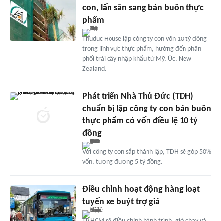
con, lấn sân sang bán buôn thực
phẩm
Thuduc House lập công ty con vốn 10 tỷ đồng
trong lĩnh vực thực phẩm, hướng đến phân
phối trái cây nhập khẩu từ Mỹ, Úc, New
Zealand.
Phát triển Nhà Thủ Đức (TDH)
chuẩn bị lập công ty con bán buôn
thực phẩm có vốn điều lệ 10 tỷ
đồng
Với công ty con sắp thành lập, TDH sẽ góp 50%
vốn, tương đương 5 tỷ đồng.
Điều chỉnh hoạt động hàng loạt
tuyến xe buýt trợ giá
TP.HCM sẽ điều chỉnh hành trình, giờ chạy và