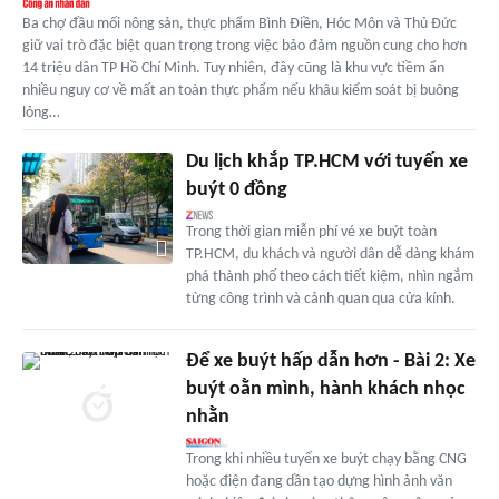
Ba chợ đầu mối nông sản, thực phẩm Bình Điền, Hóc Môn và Thủ Đức
giữ vai trò đặc biệt quan trọng trong việc bảo đảm nguồn cung cho hơn
14 triệu dân TP Hồ Chí Minh. Tuy nhiên, đây cũng là khu vực tiềm ẩn
nhiều nguy cơ về mất an toàn thực phẩm nếu khâu kiểm soát bị buông
lỏng…
Du lịch khắp TP.HCM với tuyến xe
buýt 0 đồng
Trong thời gian miễn phí vé xe buýt toàn
TP.HCM, du khách và người dân dễ dàng khám
phá thành phố theo cách tiết kiệm, nhìn ngắm
từng công trình và cảnh quan qua cửa kính.
Để xe buýt hấp dẫn hơn - Bài 2: Xe
buýt oằn mình, hành khách nhọc
nhằn
Trong khi nhiều tuyến xe buýt chạy bằng CNG
hoặc điện đang dần tạo dựng hình ảnh văn