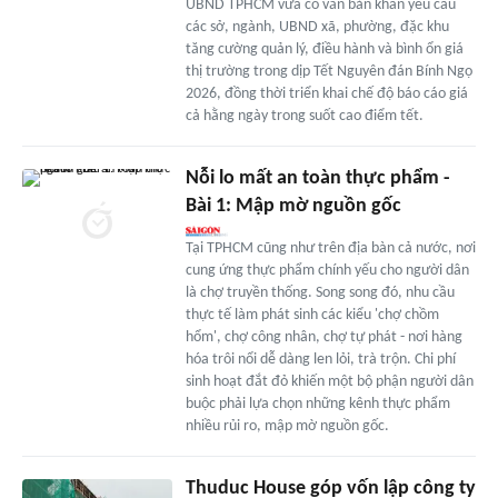
UBND TPHCM vừa có văn bản khẩn yêu cầu
các sở, ngành, UBND xã, phường, đặc khu
tăng cường quản lý, điều hành và bình ổn giá
thị trường trong dịp Tết Nguyên đán Bính Ngọ
2026, đồng thời triển khai chế độ báo cáo giá
cả hằng ngày trong suốt cao điểm tết.
Nỗi lo mất an toàn thực phẩm -
Bài 1: Mập mờ nguồn gốc
Tại TPHCM cũng như trên địa bàn cả nước, nơi
cung ứng thực phẩm chính yếu cho người dân
là chợ truyền thống. Song song đó, nhu cầu
thực tế làm phát sinh các kiểu 'chợ chồm
hổm', chợ công nhân, chợ tự phát - nơi hàng
hóa trôi nổi dễ dàng len lỏi, trà trộn. Chi phí
sinh hoạt đắt đỏ khiến một bộ phận người dân
buộc phải lựa chọn những kênh thực phẩm
nhiều rủi ro, mập mờ nguồn gốc.
Thuduc House góp vốn lập công ty