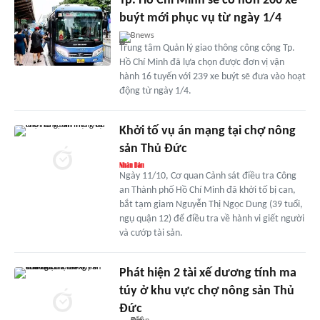
Tp. Hồ Chí Minh sẽ có hơn 200 xe
buýt mới phục vụ từ ngày 1/4
Bnews
Trung tâm Quản lý giao thông công cộng Tp.
Hồ Chí Minh đã lựa chọn được đơn vị vận
hành 16 tuyến với 239 xe buýt sẽ đưa vào hoạt
động từ ngày 1/4.
Khởi tố vụ án mạng tại chợ nông
sản Thủ Đức
Ngày 11/10, Cơ quan Cảnh sát điều tra Công
an Thành phố Hồ Chí Minh đã khởi tố bị can,
bắt tạm giam Nguyễn Thị Ngọc Dung (39 tuổi,
ngụ quận 12) để điều tra về hành vi giết người
và cướp tài sản.
Phát hiện 2 tài xế dương tính ma
túy ở khu vực chợ nông sản Thủ
Đức