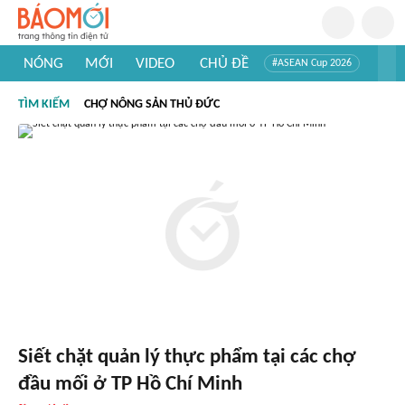
NÓNG
MỚI
VIDEO
CHỦ ĐỀ
#ASEAN Cup 2026
#Trí tuệ nhân tạo
#Mỹ - Iran
#Khám phá Việt Nam
TÌM KIẾM
CHỢ NÔNG SẢN THỦ ĐỨC
#Khám phá thế giới
Siết chặt quản lý thực phẩm tại các chợ
đầu mối ở TP Hồ Chí Minh