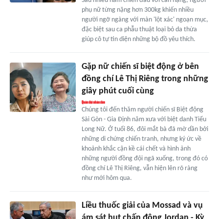
Sau nhiều năm chiến đấu với cân nặng, người
phụ nữ từng nặng hơn 300kg khiến nhiều
người ngỡ ngàng với màn 'lột xác' ngoạn mục,
đặc biệt sau ca phẫu thuật loại bỏ da thừa
giúp cô tự tin diện những bộ đồ yêu thích.
Gặp nữ chiến sĩ biệt động ở bên
đồng chí Lê Thị Riêng trong những
giây phút cuối cùng
Chúng tôi đến thăm người chiến sĩ Biệt động
Sài Gòn - Gia Định năm xưa với biệt danh Tiểu
Long Nữ. Ở tuổi 86, đôi mắt bà đã mờ dần bởi
những di chứng chiến tranh, nhưng ký ức về
khoảnh khắc cận kề cái chết và hình ảnh
những người đồng đội ngã xuống, trong đó có
đồng chí Lê Thị Riêng, vẫn hiện lên rõ ràng
như mới hôm qua.
Liều thuốc giải của Mossad và vụ
ám sát hụt chấn động Jordan - Kỳ