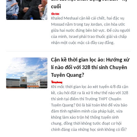
cuối
Khaled Meshaal cận kề cái chết, hai đặc vụ
Mossad nằm trong tay Jordan, còn hòa ước
giữa hai nước đứng bên bờ vực. Để cứu người
của mình, Israel phải trao thuốc giải và chấp
nhận một cuộc mặc cả đầy cay đắng.
Cận kề thời gian lọc ảo: Hướng xử
lí nào đối với 328 thí sinh Chuyên
Tuyên Quang?
Khi mốc thời gian lọc ảo xét tuyển 4/8 đã cận
kề, câu hỏi đặt ra là xử lí như thế nào với 328
thí sinh tại điểm thi Trường THPT Chuyên
Tuyên Quang? Đó là bài toán khó để vừa bảo
đảm tính nghiêm minh của pháp luật, vừa
không làm xáo trộn hệ thống tuyển sinh
chung, đồng thời không tước đoạt cơ hội
chính đáng của những học sinh không có lỗi?