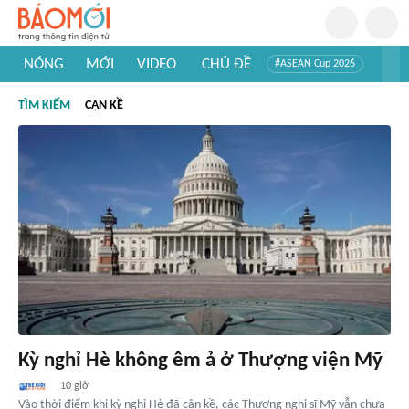
NÓNG
MỚI
VIDEO
CHỦ ĐỀ
#ASEAN Cup 2026
#Trí tuệ nhân tạo
#Mỹ - Iran
#Khám phá Việt Nam
TÌM KIẾM
CẬN KỀ
#Khám phá thế giới
Kỳ nghỉ Hè không êm ả ở Thượng viện Mỹ
10 giờ
Vào thời điểm khi kỳ nghỉ Hè đã cận kề, các Thượng nghị sĩ Mỹ vẫn chưa