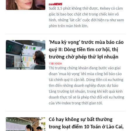
Suốt 3,5 phút không thở được, Kelsey có cảm
giác bị bao bọc chặt chẽ trong chiếc kén vô
hình, những 'lát cắt' cuộc đời hiện ra như xem
phim trên màn hình lớn.
'Mua kỳ vọng' trước mùa báo cáo
quý II: Dòng tiền tìm cơ hội, thị
trường chờ phép thử lợi nhuận
Thị trường chứng khoán đang bước vào giai
đoạn 'mua kỳ vọng' khi mùa công bố báo cáo
tài chính quý II cận kề. Dòng tiền có xu hướng
tìm đến những doanh nghiệp được dự báo
tăng trưởng lợi nhuận, trong khi kết quả kinh
doanh thực tế sẽ là phép thử đối với xu hướng
của VN-Index trong thời gian tới.
Có hay không sự bất thường
trong loạt điểm 10 Toán ở Lào Cai,