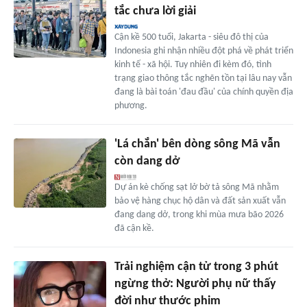
tắc chưa lời giải
Cận kề 500 tuổi, Jakarta - siêu đô thị của
Indonesia ghi nhận nhiều đột phá về phát triển
kinh tế - xã hội. Tuy nhiên đi kèm đó, tình
trạng giao thông tắc nghẽn tồn tại lâu nay vẫn
đang là bài toán 'đau đầu' của chính quyền địa
phương.
'Lá chắn' bên dòng sông Mã vẫn
còn dang dở
Dự án kè chống sạt lở bờ tả sông Mã nhằm
bảo vệ hàng chục hộ dân và đất sản xuất vẫn
đang dang dở, trong khi mùa mưa bão 2026
đã cận kề.
Trải nghiệm cận tử trong 3 phút
ngừng thở: Người phụ nữ thấy
đời như thước phim