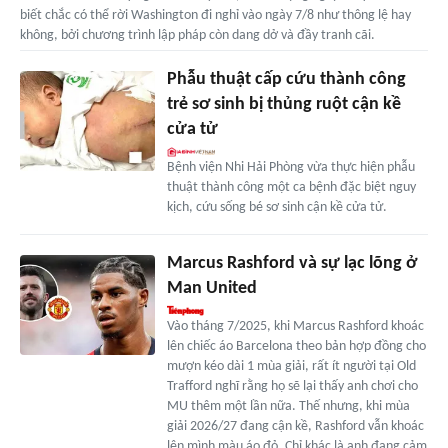
biết chắc có thể rời Washington đi nghỉ vào ngày 7/8 như thông lệ hay
không, bởi chương trình lập pháp còn dang dở và đầy tranh cãi.
Phẫu thuật cấp cứu thành công
trẻ sơ sinh bị thủng ruột cận kề
cửa tử
Bệnh viện Nhi Hải Phòng vừa thực hiện phẫu
thuật thành công một ca bệnh đặc biệt nguy
kịch, cứu sống bé sơ sinh cận kề cửa tử.
Marcus Rashford và sự lạc lõng ở
Man United
Vào tháng 7/2025, khi Marcus Rashford khoác
lên chiếc áo Barcelona theo bản hợp đồng cho
mượn kéo dài 1 mùa giải, rất ít người tại Old
Trafford nghĩ rằng họ sẽ lại thấy anh chơi cho
MU thêm một lần nữa. Thế nhưng, khi mùa
giải 2026/27 đang cận kề, Rashford vẫn khoác
lên mình màu áo đỏ. Chỉ khác là anh đang cảm