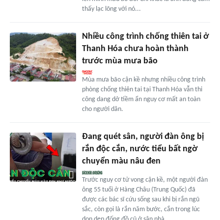
thấy lạc lõng với nó...
Nhiều công trình chống thiên tai ở
Thanh Hóa chưa hoàn thành
trước mùa mưa bão
Mùa mưa bão cận kề nhưng nhiều công trình
phòng chống thiên tai tại Thanh Hóa vẫn thi
công dang dở tiềm ẩn nguy cơ mất an toàn
cho người dân.
Đang quét sân, người đàn ông bị
rắn độc cắn, nước tiểu bất ngờ
chuyển màu nâu đen
Trước nguy cơ tử vong cận kề, một người đàn
ông 55 tuổi ở Hàng Châu (Trung Quốc) đã
được các bác sĩ cứu sống sau khi bị rắn ngũ
sắc, còn gọi là rắn năm bước, cắn trong lúc
dọn dẹp đống đồ cũ ở sân nhà.