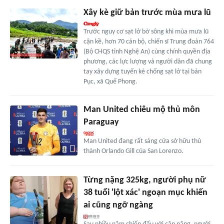
Xây kè giữ bản trước mùa mưa lũ
Trước nguy cơ sạt lở bờ sông khi mùa mưa lũ
cận kề, hơn 70 cán bộ, chiến sĩ Trung đoàn 764
(Bộ CHQS tỉnh Nghệ An) cùng chính quyền địa
phương, các lực lượng và người dân đã chung
tay xây dựng tuyến kè chống sạt lở tại bản
Pục, xã Quế Phong.
Man United chiêu mộ thủ môn
Paraguay
Man United đang rất sáng cửa sở hữu thủ
thành Orlando Gill của San Lorenzo.
Từng nặng 325kg, người phụ nữ
38 tuổi 'lột xác' ngoạn mục khiến
ai cũng ngỡ ngàng