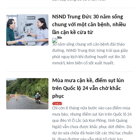
NSND Trung Đức 30 năm sống
chung với một căn bệnh, nhiều
lần cận kề cửa tử
30 năm sống chung với căn bệnh đái tháo
đường, NSND Trung Đức từng trải qua giây
phút nguy kịch khi đường huyết vọt lên 30
mmol/L kèm biến cố sốt xuất huyết.
Mùa mưa cận kề, điểm sụt lún
trên Quốc lộ 24 vẫn chờ khắc
phục
Chỉ còn ít tháng nữa bước vào cao điểm mùa
mưa bão, nhưng điểm sụt lún trên Quốc lộ 24
qua đèo Vi Ô Lắc (xã Kon Plông, tỉnh Quảng
Ngãi) vẫn chưa được khắc phục dứt điểm. Dù
dự án sửa chữa đã hoàn tất các thủ tục chuẩn
bị, đoạn đường này vẫn phải tổ chức lưu