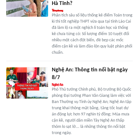
Hà Tĩnh?
Phân tích sâu số liệu thống kê điểm Toán trong
kì thi tốt nghiệp THPT vừa qua tại tỉnh Lào Cai
đã làm lộ ra một nghịch lí toán học và thống
kê chưa từng có: Số lượng điểm 10 tuyệt đối
nhiều một cách đột biến, đè bẹp các mốc
điểm cận kề và làm đảo lộn quy luật phân phối
chuẩn.
Nghệ An: Thông tin nổi bật ngày
8/7
Phó Thủ tướng Chính phủ, Bộ trưởng Bộ Quốc
phòng Đại tướng Phan Văn Giang làm việc với
Ban Thường vụ Tỉnh ủy Nghệ An; Nghệ An tập
trung khai thông mặt bằng, tăng tốc loạt dự
án động lực hơn 97 nghìn tỷ đồng; Mùa mưa
cận kề, người dân miền Tây Nghệ An thấp
thỏm lo sạt lở... là những thông tin nổi bật
trong ngày.