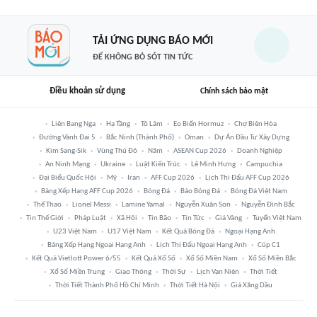
TẢI ỨNG DỤNG BÁO MỚI
ĐỂ KHÔNG BỎ SÓT TIN TỨC
Điều khoản sử dụng
Chính sách bảo mật
Liên Bang Nga
Hạ Tầng
Tô Lâm
Eo Biển Hormuz
Chợ Biên Hòa
Đường Vành Đai 5
Bắc Ninh (thành Phố)
Oman
Dự Án Đầu Tư Xây Dựng
Kim Sang-Sik
Vùng Thủ Đô
Năm
ASEAN Cup 2026
Doanh Nghiệp
An Ninh Mạng
Ukraine
Luật Kiến Trúc
Lê Minh Hưng
Campuchia
Đại Biểu Quốc Hội
Mỹ
Iran
AFF Cup 2026
Lịch Thi Đấu AFF Cup 2026
Bảng Xếp Hạng AFF Cup 2026
Bóng Đá
Báo Bóng Đá
Bóng Đá Việt Nam
Thể Thao
Lionel Messi
Lamine Yamal
Nguyễn Xuân Son
Nguyễn Đình Bắc
Tin Thế Giới
Pháp Luật
Xã Hội
Tin Bão
Tin Tức
Giá Vàng
Tuyển Việt Nam
U23 Việt Nam
U17 Việt Nam
Kết Quả Bóng Đá
Ngoại Hạng Anh
Bảng Xếp Hạng Ngoại Hạng Anh
Lịch Thi Đấu Ngoại Hạng Anh
Cúp C1
Kết Quả Vietlott Power 6/55
Kết Quả Xổ Số
Xổ Số Miền Nam
Xổ Số Miền Bắc
Xổ Số Miền Trung
Giao Thông
Thời Sự
Lịch Vạn Niên
Thời Tiết
Thời Tiết Thành Phố Hồ Chí Minh
Thời Tiết Hà Nội
Giá Xăng Dầu