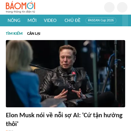
NÓNG
MỚI
VIDEO
CHỦ ĐỀ
#ASEAN Cup 2026
#Trí tuệ nhân tạo
#Mỹ - Iran
#Khám phá Việt Nam
TÌM KIẾM
CẢN LẠI
#Khám phá thế giới
Elon Musk nói về nỗi sợ AI: 'Cứ tận hưởng
thôi'