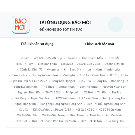
TẢI ỨNG DỤNG BÁO MỚI
ĐỂ KHÔNG BỎ SÓT TIN TỨC
Điều khoản sử dụng
Chính sách bảo mật
Tô Lâm
ASEAN
ASEAN Cup
Ukraine
Trần Thanh Mẫn
Đình Bắc
Triệu Thị Tâm
Liên Bang Nga
Malaysia
ASEAN Cup 2026
Doanh Nghiệp
Cảnh Sát Kinh Tế
Myanmar
Kim Sang-Sik
Iran
Năm
Indonesia
Campuchia
Đội Tuyển Việt Nam
Mũi Nghê
Chủ Tịch Quốc Hội
AFF Cup 2026
Lịch Thi Đấu AFF Cup 2026
Bảng Xếp Hạng AFF Cup 2026
Bóng Đá
Báo Bóng Đá
Bóng Đá Việt Nam
Thể Thao
Lionel Messi
Lamine Yamal
Nguyễn Xuân Son
Nguyễn Đình Bắc
Tin Thế Giới
Pháp Luật
Xã Hội
Tin Bão
Tin Tức
Giá Vàng
Tuyển Việt Nam
U23 Việt Nam
U17 Việt Nam
Kết Quả Bóng Đá
Ngoại Hạng Anh
Bảng Xếp Hạng Ngoại Hạng Anh
Lịch Thi Đấu Ngoại Hạng Anh
Cúp C1
Kết Quả Vietlott Power 6/55
Kết Quả Xổ Số
Xổ Số Miền Nam
Xổ Số Miền Bắc
Xổ Số Miền Trung
Giao Thông
Thời Sự
Lịch Vạn Niên
Thời Tiết
Thời Tiết Thành Phố Hồ Chí Minh
Thời Tiết Hà Nội
Giá Xăng Dầu