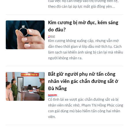
của việc họ can thiệp vào thị trường tiền tệ,
theo đó cản lại áp lực mất giá đồng yên...
Kim cương bị mờ đục, kém sáng
do đâu?
Kim cương không xuống cấp, nhưng vẫn mờ
dần theo thời gian vì lớp dầu mỡ tích tụ. Cách
làm sạch sai khiến ánh sáng bị cản lại mà nhiều
người không nhận ra.
Bắt giữ người phụ nữ tấn công
nhân viên gác chắn đường sắt ở
Đà Nẵng
Cố tình lái xe vượt gác chắn đường sắt và bị
nhân viên nhắc nhở, Phạm Thị Hồng Phúc cùng
con gái dùng mũ bảo hiểm tấn công hai nhân
viên.