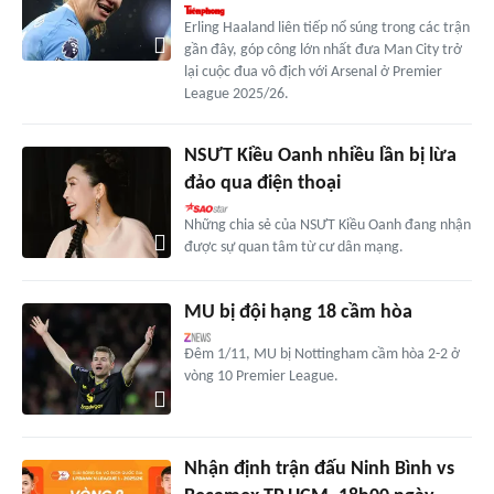
Erling Haaland liên tiếp nổ súng trong các trận
gần đây, góp công lớn nhất đưa Man City trở
lại cuộc đua vô địch với Arsenal ở Premier
League 2025/26.
NSƯT Kiều Oanh nhiều lần bị lừa
đảo qua điện thoại
Những chia sẻ của NSƯT Kiều Oanh đang nhận
được sự quan tâm từ cư dân mạng.
MU bị đội hạng 18 cầm hòa
Đêm 1/11, MU bị Nottingham cầm hòa 2-2 ở
vòng 10 Premier League.
Nhận định trận đấu Ninh Bình vs