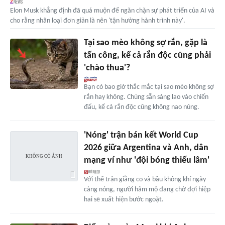
Elon Musk khẳng định đã quá muộn để ngăn chặn sự phát triển của AI và
cho rằng nhân loại đơn giản là nên 'tận hưởng hành trình này'.
Tại sao mèo không sợ rắn, gặp là
tấn công, kể cả rắn độc cũng phải
'chào thua'?
Bạn có bao giờ thắc mắc tại sao mèo không sợ
rắn hay không. Chúng sẵn sàng lao vào chiến
đấu, kể cả rắn độc cũng không nao núng.
'Nóng' trận bán kết World Cup
2026 giữa Argentina và Anh, dân
mạng ví như 'đội bóng thiếu lâm'
Với thế trận giằng co và bầu không khí ngày
càng nóng, người hâm mộ đang chờ đợi hiệp
hai sẽ xuất hiện bước ngoặt.