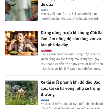
đe dọa
Không giới hạn tập 17, khi Lan Anh bị một
người đàn ông đe dọa thì Kiên bất ngờ tới.
Đừng uống rượu khi bụng đói: Sai
lầm làm nồng độ cồn tăng vọt và
tàn phá dạ dày
Bác sĩ cảnh báo thói quen uống rượu khi đói
khiến nồng độ cồn trong máu tăng vọt, gây
say nhanh và dẫn đến nguy cơ xuất huyết tiêu
hóa cùng các bệnh lý gan mật nghiêm trọng.
Xe tải mất phanh khi đổ đèo Bảo
Lộc, tài xế tử vong, phụ xe trọng
thương
Xe tải chở máy đào bất ngờ mất phanh khi đổ
đèo Bảo Lộc (Lâm Đồng), lao xuống vực sâu