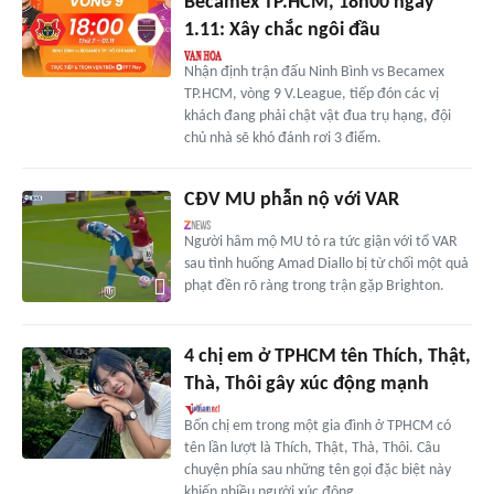
Becamex TP.HCM, 18h00 ngày
1.11: Xây chắc ngôi đầu
Nhận định trận đấu Ninh Bình vs Becamex
TP.HCM, vòng 9 V.League, tiếp đón các vị
khách đang phải chật vật đua trụ hạng, đội
chủ nhà sẽ khó đánh rơi 3 điểm.
CĐV MU phẫn nộ với VAR
Người hâm mộ MU tỏ ra tức giận với tổ VAR
sau tình huống Amad Diallo bị từ chối một quả
phạt đền rõ ràng trong trận gặp Brighton.
4 chị em ở TPHCM tên Thích, Thật,
Thà, Thôi gây xúc động mạnh
Bốn chị em trong một gia đình ở TPHCM có
tên lần lượt là Thích, Thật, Thà, Thôi. Câu
chuyện phía sau những tên gọi đặc biệt này
khiến nhiều người xúc động.