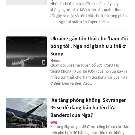
Nhờ có chỉ điểm tọa độ của các máy bay
không người lái (UAV) trinh sát, quân Ukraine
đã gây ra một số tổn thất cho lực lượng pháo
binh Nga tại mặt trận Zaporizhzhia.
Ukraine gây tổn thất cho 'hạm đội
bóng tối', Nga nói giành ưu thế ở
Sumy
Quân đội Ukraine tuyên bố Lực lượng Hệ
thống không người lái (USF) của họ vừa gây ra
nhiều tổn thất cho 'hạm đội bóng tối' của Nga
ở Biển Đen và Biển Azov.
'Xe tăng phòng không' Skyranger
35 sẽ dễ dàng bắn hạ tên lửa
Banderol của Nga?
Xe tăng Skyranger 35 được công bố có các đặc
tính phù hợp để bắn hạ mục tiêu trên không,