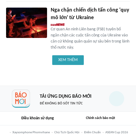
Nga chặn chiến dịch tấn công 'quy
mô lớn' từ Ukraine
Cơ quan An ninh Liên bang (FSB) tuyên bố
ngăn chặn các cuộc tấn công của Ukraine vào
căn cứ không quân quân sự sâu bên trong lãnh
thổ nước này.
XEM THÊM
TẢI ỨNG DỤNG BÁO MỚI
ĐỂ KHÔNG BỎ SÓT TIN TỨC
Điều khoản sử dụng
Chính sách bảo mật
Xaysomphone Phomvihane
Chủ Tịch Quốc Hội
Điểm Chuẩn
ASEAN Cup 2026