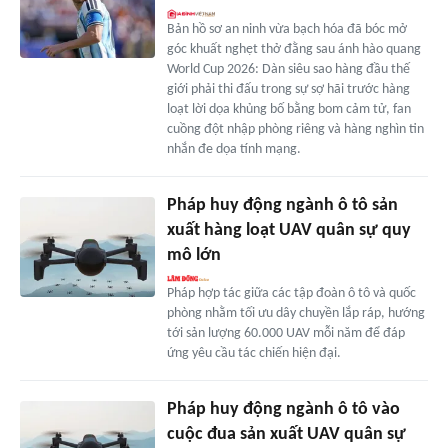
Bản hồ sơ an ninh vừa bạch hóa đã bóc mở
góc khuất nghẹt thở đằng sau ánh hào quang
World Cup 2026: Dàn siêu sao hàng đầu thế
giới phải thi đấu trong sự sợ hãi trước hàng
loạt lời dọa khủng bố bằng bom cảm tử, fan
cuồng đột nhập phòng riêng và hàng nghìn tin
nhắn đe dọa tính mạng.
Pháp huy động ngành ô tô sản
xuất hàng loạt UAV quân sự quy
mô lớn
Pháp hợp tác giữa các tập đoàn ô tô và quốc
phòng nhằm tối ưu dây chuyền lắp ráp, hướng
tới sản lượng 60.000 UAV mỗi năm để đáp
ứng yêu cầu tác chiến hiện đại.
Pháp huy động ngành ô tô vào
cuộc đua sản xuất UAV quân sự