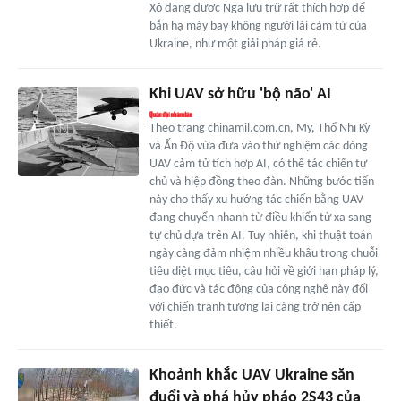
Xô đang được Nga lưu trữ rất thích hợp để
bắn hạ máy bay không người lái cảm tử của
Ukraine, như một giải pháp giá rẻ.
Khi UAV sở hữu 'bộ não' AI
Theo trang chinamil.com.cn, Mỹ, Thổ Nhĩ Kỳ
và Ấn Độ vừa đưa vào thử nghiệm các dòng
UAV cảm tử tích hợp AI, có thể tác chiến tự
chủ và hiệp đồng theo đàn. Những bước tiến
này cho thấy xu hướng tác chiến bằng UAV
đang chuyển nhanh từ điều khiển từ xa sang
tự chủ dựa trên AI. Tuy nhiên, khi thuật toán
ngày càng đảm nhiệm nhiều khâu trong chuỗi
tiêu diệt mục tiêu, câu hỏi về giới hạn pháp lý,
đạo đức và tác động của công nghệ này đối
với chiến tranh tương lai càng trở nên cấp
thiết.
Khoảnh khắc UAV Ukraine săn
đuổi và phá hủy pháo 2S43 của