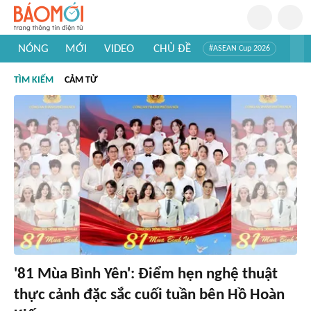
NÓNG
MỚI
VIDEO
CHỦ ĐỀ
#ASEAN Cup 2026
#Trí tuệ nhân tạo
#Mỹ - Iran
#Khám phá Việt Nam
TÌM KIẾM
CẢM TỬ
#Khám phá thế giới
'81 Mùa Bình Yên': Điểm hẹn nghệ thuật
thực cảnh đặc sắc cuối tuần bên Hồ Hoàn