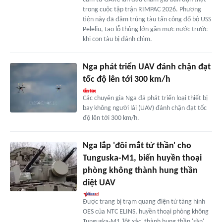
trong cuộc tập trận RIMPAC 2026. Phương
tiện này đã đâm trúng tàu tấn công đổ bộ USS
Peleliu, tạo lỗ thủng lớn gần mực nước trước
khi con tàu bị đánh chìm.
Nga phát triển UAV đánh chặn đạt
tốc độ lên tới 300 km/h
Các chuyên gia Nga đã phát triển loại thiết bị
bay không người lái (UAV) đánh chặn đạt tốc
độ lên tới 300 km/h.
Nga lắp 'đôi mắt tử thần' cho
Tunguska-M1, biến huyền thoại
phòng không thành hung thần
diệt UAV
Được trang bị trạm quang điện tử tàng hình
OES của NTC ELINS, huyền thoại phòng không
Tunguska-M1 'lột xác' thành hung thần 'săn'