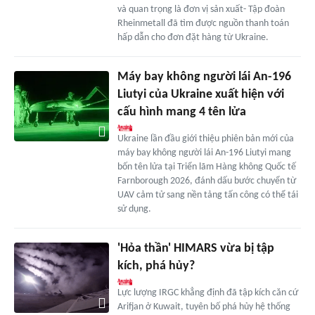
và quan trọng là đơn vị sản xuất- Tập đoàn
Rheinmetall đã tìm được nguồn thanh toán
hấp dẫn cho đơn đặt hàng từ Ukraine.
Máy bay không người lái An-196
Liutyi của Ukraine xuất hiện với
cấu hình mang 4 tên lửa
Ukraine lần đầu giới thiệu phiên bản mới của
máy bay không người lái An-196 Liutyi mang
bốn tên lửa tại Triển lãm Hàng không Quốc tế
Farnborough 2026, đánh dấu bước chuyển từ
UAV cảm tử sang nền tảng tấn công có thể tái
sử dụng.
'Hỏa thần' HIMARS vừa bị tập
kích, phá hủy?
Lực lượng IRGC khẳng định đã tập kích căn cứ
Arifjan ở Kuwait, tuyên bố phá hủy hệ thống