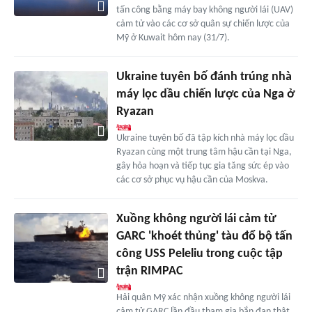
tấn công bằng máy bay không người lái (UAV)
cảm tử vào các cơ sở quân sự chiến lược của
Mỹ ở Kuwait hôm nay (31/7).
Ukraine tuyên bố đánh trúng nhà
máy lọc dầu chiến lược của Nga ở
Ryazan
Ukraine tuyên bố đã tập kích nhà máy lọc dầu
Ryazan cùng một trung tâm hậu cần tại Nga,
gây hỏa hoạn và tiếp tục gia tăng sức ép vào
các cơ sở phục vụ hậu cần của Moskva.
Xuồng không người lái cảm tử
GARC 'khoét thủng' tàu đổ bộ tấn
công USS Peleliu trong cuộc tập
trận RIMPAC
Hải quân Mỹ xác nhận xuồng không người lái
cảm tử GARC lần đầu tham gia bắn đạn thật