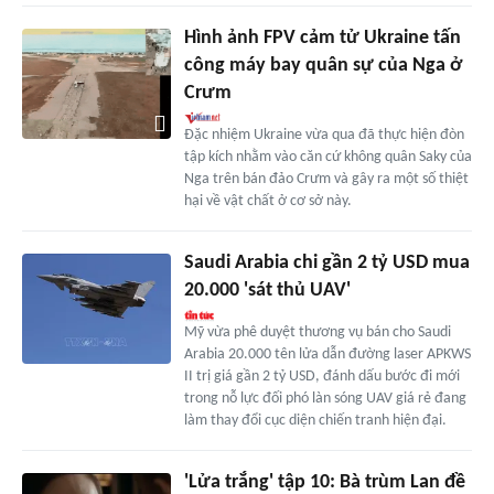
Hình ảnh FPV cảm tử Ukraine tấn
công máy bay quân sự của Nga ở
Crưm
Đặc nhiệm Ukraine vừa qua đã thực hiện đòn
tập kích nhằm vào căn cứ không quân Saky của
Nga trên bán đảo Crưm và gây ra một số thiệt
hại về vật chất ở cơ sở này.
Saudi Arabia chi gần 2 tỷ USD mua
20.000 'sát thủ UAV'
Mỹ vừa phê duyệt thương vụ bán cho Saudi
Arabia 20.000 tên lửa dẫn đường laser APKWS
II trị giá gần 2 tỷ USD, đánh dấu bước đi mới
trong nỗ lực đối phó làn sóng UAV giá rẻ đang
làm thay đổi cục diện chiến tranh hiện đại.
'Lửa trắng' tập 10: Bà trùm Lan đề