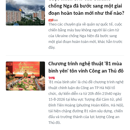
chống Nga đã bước sang một giai
đoạn hoàn toàn mới như thế nào?
Theo các chuyên gia về quân sự quốc tế, cuộc
chiến bằng máy bay không người lái cảm tử
của Ukraine chống Nga hiện đã bước sang
một giai đoạn hoàn toàn mới, khác hẳn trước
đây.
Chương trình nghệ thuật '81 mùa
bình yên' tôn vinh Công an Thủ đô
'81 mùa bình yên' là chủ đề chương trình nghệ
thuật chính luận do Công an TP Hà Nội tổ
chức, dự kiến diễn ra từ 20h đến 21h40 ngày
15-8-2026 tại khu vực Tượng đài Cảm tử, phố
Đinh Tiên Hoàng (phường Hoàn Kiếm, Hà Nội),
tái hiện chặng đường 81 năm xây dựng, chiến
đấu và trưởng thành của lực lượng Công an
Thủ đô.