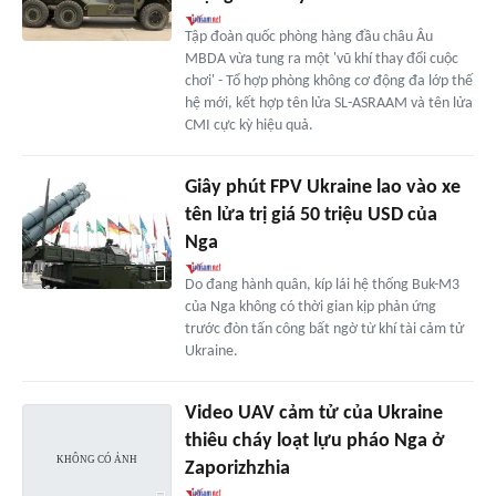
Tập đoàn quốc phòng hàng đầu châu Âu
MBDA vừa tung ra một 'vũ khí thay đổi cuộc
chơi' - Tổ hợp phòng không cơ động đa lớp thế
hệ mới, kết hợp tên lửa SL-ASRAAM và tên lửa
CMI cực kỳ hiệu quả.
Giây phút FPV Ukraine lao vào xe
tên lửa trị giá 50 triệu USD của
Nga
Do đang hành quân, kíp lái hệ thống Buk-M3
của Nga không có thời gian kịp phản ứng
trước đòn tấn công bất ngờ từ khí tài cảm tử
Ukraine.
Video UAV cảm tử của Ukraine
thiêu cháy loạt lựu pháo Nga ở
Zaporizhzhia