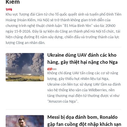
Kiếm
Khu vực Tượng đài Cảm tử cho Tổ quốc quyết sinh và tuyến phố Đinh Tiên
Hoàng (Hoàn Kiếm, Hà Nội) sẽ trở thành không gian trình diễn của
chương trình nghệ thuật chính luận "81 Mùa Bình Yên" vào lúc 20h00
ngày 15-8-2026. Đây là sự kiện do Công an thành phố Hà Nội tổ chức, tái
hiện chặng đường 81 năm xây dựng, chiến đấu và trưởng thành của lực
lượng Công an nhân dân.
Ukraine dùng UAV đánh các kho
hàng, gây thiệt hại nặng cho Nga
Không chỉ dùng UAV tấn công các cơ sở năng
lượng, gây thiếu hụt nhiên liệu tại Nga,
Ukraine còn liên tục sử dụng UAV tầm xa đánh
vào hệ thống kho vận của Wildberries, nền
tảng thương mại điện tử thường được ví như
“Amazon của Nga".
Messi bị dọa đánh bom, Ronaldo
gặp fan cuồng đột nhập khách sạn