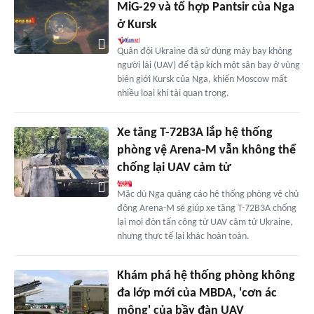
MiG-29 và tổ hợp Pantsir của Nga
ở Kursk
Quân đội Ukraine đã sử dụng máy bay không
người lái (UAV) để tập kích một sân bay ở vùng
biên giới Kursk của Nga, khiến Moscow mất
nhiều loại khí tài quan trọng.
Xe tăng T-72B3A lắp hệ thống
phòng vệ Arena-M vẫn không thể
chống lại UAV cảm tử
Mặc dù Nga quảng cáo hệ thống phòng vệ chủ
động Arena-M sẽ giúp xe tăng T-72B3A chống
lại mọi đòn tấn công từ UAV cảm tử Ukraine,
nhưng thực tế lại khác hoàn toàn.
Khám phá hệ thống phòng không
đa lớp mới của MBDA, 'cơn ác
mộng' của bầy đàn UAV