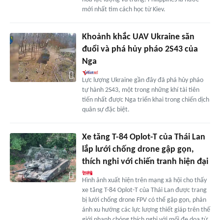
mới nhất tìm cách học từ Kiev.
Khoảnh khắc UAV Ukraine săn
đuổi và phá hủy pháo 2S43 của
Nga
Lực lượng Ukraine gần đây đã phá hủy pháo
tự hành 2S43, một trong những khí tài tiên
tiến nhất được Nga triển khai trong chiến dịch
quân sự đặc biệt.
Xe tăng T-84 Oplot-T của Thái Lan
lắp lưới chống drone gập gọn,
thích nghi với chiến tranh hiện đại
Hình ảnh xuất hiện trên mạng xã hội cho thấy
xe tăng T-84 Oplot-T của Thái Lan được trang
bị lưới chống drone FPV có thể gập gọn, phản
ánh xu hướng các lực lượng thiết giáp trên thế
giới nhanh chóng thích nghi với mối đe dọa từ