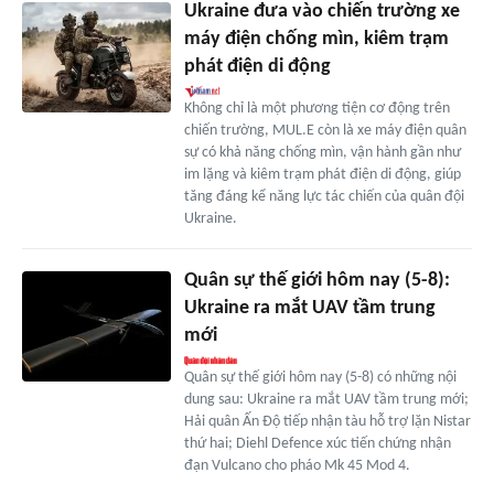
Ukraine đưa vào chiến trường xe
máy điện chống mìn, kiêm trạm
phát điện di động
Không chỉ là một phương tiện cơ động trên
chiến trường, MUL.E còn là xe máy điện quân
sự có khả năng chống mìn, vận hành gần như
im lặng và kiêm trạm phát điện di động, giúp
tăng đáng kể năng lực tác chiến của quân đội
Ukraine.
Quân sự thế giới hôm nay (5-8):
Ukraine ra mắt UAV tầm trung
mới
Quân sự thế giới hôm nay (5-8) có những nội
dung sau: Ukraine ra mắt UAV tầm trung mới;
Hải quân Ấn Độ tiếp nhận tàu hỗ trợ lặn Nistar
thứ hai; Diehl Defence xúc tiến chứng nhận
đạn Vulcano cho pháo Mk 45 Mod 4.