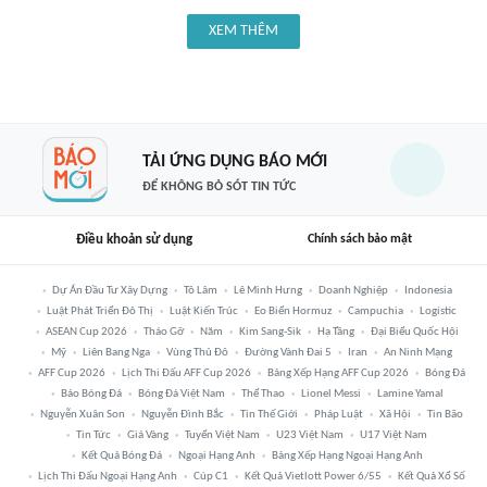
XEM THÊM
TẢI ỨNG DỤNG BÁO MỚI
ĐỂ KHÔNG BỎ SÓT TIN TỨC
Điều khoản sử dụng
Chính sách bảo mật
Dự Án Đầu Tư Xây Dựng
Tô Lâm
Lê Minh Hưng
Doanh Nghiệp
Indonesia
Luật Phát Triển Đô Thị
Luật Kiến Trúc
Eo Biển Hormuz
Campuchia
Logistic
ASEAN Cup 2026
Tháo Gỡ
Năm
Kim Sang-Sik
Hạ Tầng
Đại Biểu Quốc Hội
Mỹ
Liên Bang Nga
Vùng Thủ Đô
Đường Vành Đai 5
Iran
An Ninh Mạng
AFF Cup 2026
Lịch Thi Đấu AFF Cup 2026
Bảng Xếp Hạng AFF Cup 2026
Bóng Đá
Báo Bóng Đá
Bóng Đá Việt Nam
Thể Thao
Lionel Messi
Lamine Yamal
Nguyễn Xuân Son
Nguyễn Đình Bắc
Tin Thế Giới
Pháp Luật
Xã Hội
Tin Bão
Tin Tức
Giá Vàng
Tuyển Việt Nam
U23 Việt Nam
U17 Việt Nam
Kết Quả Bóng Đá
Ngoại Hạng Anh
Bảng Xếp Hạng Ngoại Hạng Anh
Lịch Thi Đấu Ngoại Hạng Anh
Cúp C1
Kết Quả Vietlott Power 6/55
Kết Quả Xổ Số