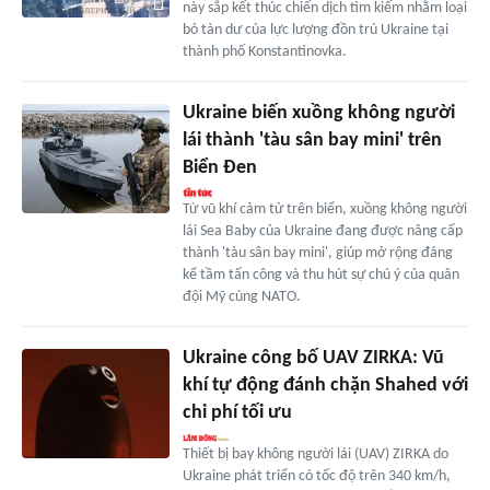
này sắp kết thúc chiến dịch tìm kiếm nhằm loại
bỏ tàn dư của lực lượng đồn trú Ukraine tại
thành phố Konstantinovka.
Ukraine biến xuồng không người
lái thành 'tàu sân bay mini' trên
Biển Đen
Từ vũ khí cảm tử trên biển, xuồng không người
lái Sea Baby của Ukraine đang được nâng cấp
thành 'tàu sân bay mini', giúp mở rộng đáng
kể tầm tấn công và thu hút sự chú ý của quân
đội Mỹ cùng NATO.
Ukraine công bố UAV ZIRKA: Vũ
khí tự động đánh chặn Shahed với
chi phí tối ưu
Thiết bị bay không người lái (UAV) ZIRKA do
Ukraine phát triển có tốc độ trên 340 km/h,