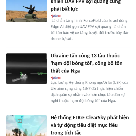
khiến UAV FPV sợi quang cũng
phải bất lực
'Lá chắn tàng hình' ForceField của Israel dùng
Edge AI diệt gọn UAV FPV sợi quang, lá chắn
tối tân bảo vệ xe tăng tuyệt đối trước bầy đàn
drone tự sát.
Ukraine tấn công 13 tàu thuộc
'hạm đội bóng tối', công bố tổn
thất của Nga
Lực lượng Hệ thống Không người lái (USF) của
Ukraine rạng sáng 18/7 đã thực hiện chiến
dịch quân sự nhằm vào hơn chục tàu dân sự
nghi thuộc 'hạm đội bóng tối' của Nga.
Hệ thống EDGE ClearSky phát hiện
và tự động tiêu diệt mục tiêu
trong tích tắc