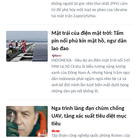
không người lái góc nhìn thứ nhất (FPV) cảm
tử để phá hủy một loạt xe pháo của Ukraine
tại mặt trận Zaporizhzhia.
Mặt trái của điện mặt trời: Tấm
pin nổi phủ kín mặt hồ, ngư dân
lao đao
INDONESIA - Siêu dự án điện mặt trời nổi 145
MW tại hồ Cirata là biểu tượng năng lượng
xanh của Đông Nam Á, nhưng hàng trăm ngư
dân Indonesia phải ngậm ngùi nhìn bè cá và
sinh kế đời mình lần lượt biến mất dưới bóng
những dàn pin nổi khổng lồ.
Nga trình làng đạn chùm chống
UAV, tăng xác suất tiêu diệt mục
tiêu
Tập đoàn công nghiệp quốc phòng Rostec của