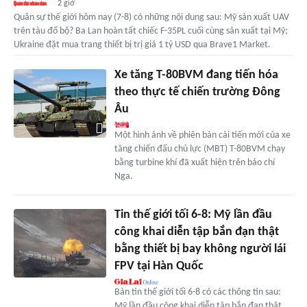
2 giờ
Quân sự thế giới hôm nay (7-8) có những nội dung sau: Mỹ sản xuất UAV
trên tàu đổ bộ? Ba Lan hoàn tất chiếc F-35PL cuối cùng sản xuất tại Mỹ;
Ukraine đặt mua trang thiết bị trị giá 1 tỷ USD qua Brave1 Market.
Xe tăng T-80BVM đang tiến hóa
theo thực tế chiến trường Đông
Âu
Một hình ảnh về phiên bản cải tiến mới của xe
tăng chiến đấu chủ lực (MBT) T-80BVM chạy
bằng turbine khí đã xuất hiện trên báo chí
Nga.
Tin thế giới tối 6-8: Mỹ lần đầu
công khai diễn tập bắn đạn thật
bằng thiết bị bay không người lái
FPV tại Hàn Quốc
Bản tin thế giới tối 6-8 có các thông tin sau:
Mỹ lần đầu công khai diễn tập bắn đạn thật