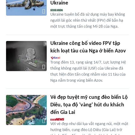
Ukraine
Ukraine tuyên bố đã sử dụng máy bay không
người lái góc nhìn thứ nhất (FPV) để bắn hạ
một trực thăng tấn công Mi-28 của Nga.
Ukraine công bố video FPV tập
kích loạt tàu của Nga ở biển Azov
Trong đêm 13, rạng sáng 14/7, Lực lượng Hệ
thống không người lái (USF) của Ukraine đã
thực hiện đòn tấn công nhằm vào 11 tàu của
Nga nằm trong vùng biển Azov.
Vẻ đẹp tuyệt mỹ cung đèo biển Lộ
Diêu, tọa độ 'vàng' hút du khách
đến Gia Lai
Với vẻ đẹp như dải lụa vắt ngang núi, một mặt
hướng biển, cung đèo Lộ Diêu (Gia Lai) trở