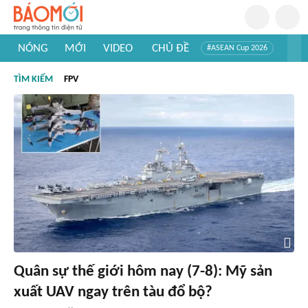
NÓNG
MỚI
VIDEO
CHỦ ĐỀ
#ASEAN Cup 2026
#Trí tuệ nhân tạo
#Mỹ - Iran
#Khám phá Việt Nam
TÌM KIẾM
FPV
#Khám phá thế giới
Quân sự thế giới hôm nay (7-8): Mỹ sản
xuất UAV ngay trên tàu đổ bộ?