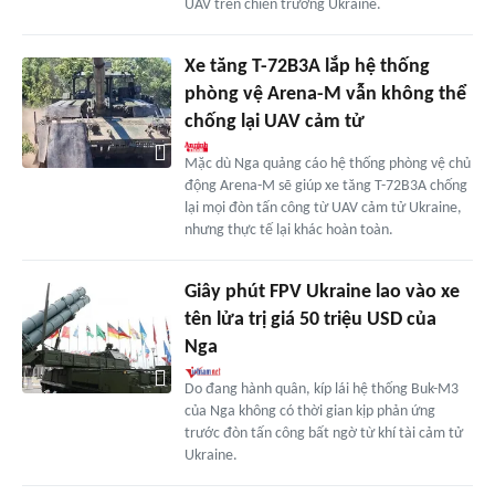
UAV trên chiến trường Ukraine.
Xe tăng T-72B3A lắp hệ thống
phòng vệ Arena-M vẫn không thể
chống lại UAV cảm tử
Mặc dù Nga quảng cáo hệ thống phòng vệ chủ
động Arena-M sẽ giúp xe tăng T-72B3A chống
lại mọi đòn tấn công từ UAV cảm tử Ukraine,
nhưng thực tế lại khác hoàn toàn.
Giây phút FPV Ukraine lao vào xe
tên lửa trị giá 50 triệu USD của
Nga
Do đang hành quân, kíp lái hệ thống Buk-M3
của Nga không có thời gian kịp phản ứng
trước đòn tấn công bất ngờ từ khí tài cảm tử
Ukraine.