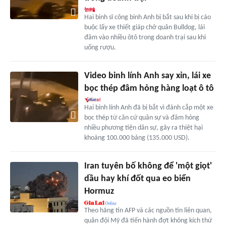
Hai binh sĩ công binh Anh bị bắt sau khi bị cáo
buộc lấy xe thiết giáp chở quân Bulldog, lái
đâm vào nhiều ôtô trong doanh trại sau khi
uống rượu.
Video binh lính Anh say xỉn, lái xe
bọc thép đâm hỏng hàng loạt ô tô
Hai binh lính Anh đã bị bắt vì đánh cắp một xe
bọc thép từ căn cứ quân sự và đâm hỏng
nhiều phương tiện dân sự, gây ra thiệt hại
khoảng 100.000 bảng (135.000 USD).
Iran tuyên bố không để 'một giọt'
dầu hay khí đốt qua eo biển
Hormuz
Theo hãng tin AFP và các nguồn tin liên quan,
quân đội Mỹ đã tiến hành đợt không kích thứ