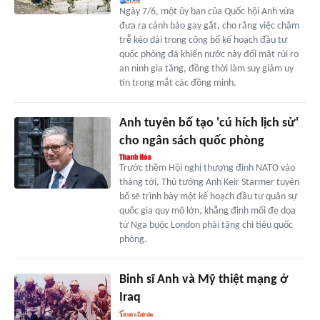
Ngày 7/6, một ủy ban của Quốc hội Anh vừa
đưa ra cảnh báo gay gắt, cho rằng việc chậm
trễ kéo dài trong công bố kế hoạch đầu tư
quốc phòng đã khiến nước này đối mặt rủi ro
an ninh gia tăng, đồng thời làm suy giảm uy
tín trong mắt các đồng minh.
Anh tuyên bố tạo 'cú hích lịch sử'
cho ngân sách quốc phòng
Trước thềm Hội nghị thượng đỉnh NATO vào
tháng tới, Thủ tướng Anh Keir Starmer tuyên
bố sẽ trình bày một kế hoạch đầu tư quân sự
quốc gia quy mô lớn, khẳng định mối đe dọa
từ Nga buộc London phải tăng chi tiêu quốc
phòng.
Binh sĩ Anh và Mỹ thiệt mạng ở
Iraq