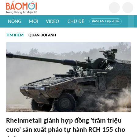
NÓNG
MỚI
VIDEO
CHỦ ĐỀ
#ASEAN Cup 2026
#Trí tuệ nhân tạo
#Mỹ - Iran
#Khám phá Việt Nam
TÌM KIẾM
QUÂN ĐỘI ANH
#Khám phá thế giới
Rheinmetall giành hợp đồng 'trăm triệu
euro' sản xuất pháo tự hành RCH 155 cho