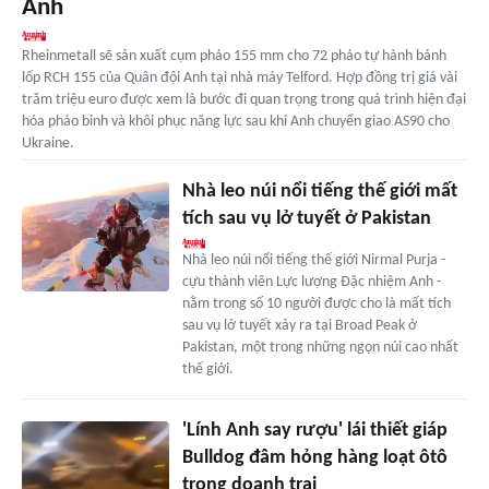
Anh
Rheinmetall sẽ sản xuất cụm pháo 155 mm cho 72 pháo tự hành bánh
lốp RCH 155 của Quân đội Anh tại nhà máy Telford. Hợp đồng trị giá vài
trăm triệu euro được xem là bước đi quan trọng trong quá trình hiện đại
hóa pháo binh và khôi phục năng lực sau khi Anh chuyển giao AS90 cho
Ukraine.
Nhà leo núi nổi tiếng thế giới mất
tích sau vụ lở tuyết ở Pakistan
Nhà leo núi nổi tiếng thế giới Nirmal Purja -
cựu thành viên Lực lượng Đặc nhiệm Anh -
nằm trong số 10 người được cho là mất tích
sau vụ lở tuyết xảy ra tại Broad Peak ở
Pakistan, một trong những ngọn núi cao nhất
thế giới.
'Lính Anh say rượu' lái thiết giáp
Bulldog đâm hỏng hàng loạt ôtô
trong doanh trại