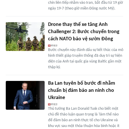
chín liên tiếp nhằm vào Iran, bắt đầu từ 19 giờ
ngày 19-7 (theo giờ miền Đông nước Mỹ).
Drone thay thế xe tăng Anh
Challenger 2: Bước chuyển trong
cách NATO bảo vệ sườn Đông
Bước chuyển này đánh dấu sự kết thúc của mô
hình thiết giáp truyền thống đã duy trì sự hiện
diện của Anh tại quốc gia vùng Baltic gần một
thập kỷ.
Ba Lan tuyên bố bước đi nhằm
chuẩn bị đảm bảo an ninh cho
Ukraine
Thủ tướng Ba Lan Donald Tusk cho biết một
chủ đề thảo luận quan trọng là 'làm thế nào
để đảm bảo an ninh thực tế cho Ukraine và
khu vực sau một thỏa thuận hòa bình hoặc ít