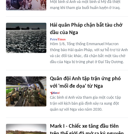
Một binh sĩ Anh và một binh sĩ Mỹ đã thiệt
mạng khi tham gia buổi huấn luyện ở Iraq.
Hải quân Pháp chặn bắt tàu chở
dầu của Nga
Hôm 1/6, Tổng thống Emmanuel Macron
thông báo Hải quân Pháp, với sự hỗ trợ từ Anh
và các đối tác khác, đã chặn bắt một tàu chở
dầu của Nga bị trừng phạt ở Đại Tây Dương.
Quân đội Anh tập trận ứng phó
với 'mối đe dọa' từ Nga
Các binh sĩ Anh vừa tham gia một cuộc tập
trận với kịch bản giả định xảy ra xung đột
quân sự với Nga vào năm 2030.
Mark I - Chiếc xe tăng đầu tiên
trên thế giới đã mở ra kỷ nguyên