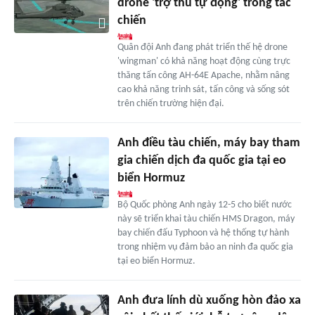
drone 'trợ thủ tự động' trong tác
chiến
Quân đội Anh đang phát triển thế hệ drone
'wingman' có khả năng hoạt động cùng trực
thăng tấn công AH-64E Apache, nhằm nâng
cao khả năng trinh sát, tấn công và sống sót
trên chiến trường hiện đại.
Anh điều tàu chiến, máy bay tham
gia chiến dịch đa quốc gia tại eo
biển Hormuz
Bộ Quốc phòng Anh ngày 12-5 cho biết nước
này sẽ triển khai tàu chiến HMS Dragon, máy
bay chiến đấu Typhoon và hệ thống tự hành
trong nhiệm vụ đảm bảo an ninh đa quốc gia
tại eo biển Hormuz.
Anh đưa lính dù xuống hòn đảo xa