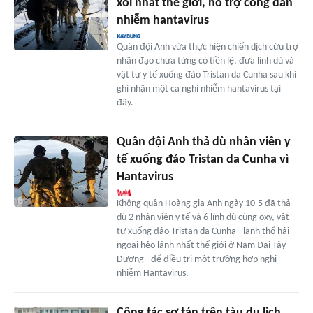
xôi nhất thế giới, hỗ trợ công dân
nhiễm hantavirus
Quân đội Anh vừa thực hiện chiến dịch cứu trợ
nhân đạo chưa từng có tiền lệ, đưa lính dù và
vật tư y tế xuống đảo Tristan da Cunha sau khi
ghi nhận một ca nghi nhiễm hantavirus tại
đây.
Quân đội Anh thả dù nhân viên y
tế xuống đảo Tristan da Cunha vì
Hantavirus
Không quân Hoàng gia Anh ngày 10-5 đã thả
dù 2 nhân viên y tế và 6 lính dù cùng oxy, vật
tư xuống đảo Tristan da Cunha - lãnh thổ hải
ngoại hẻo lánh nhất thế giới ở Nam Đại Tây
Dương - để điều trị một trường hợp nghi
nhiễm Hantavirus.
Công tác sơ tán trên tàu du lịch