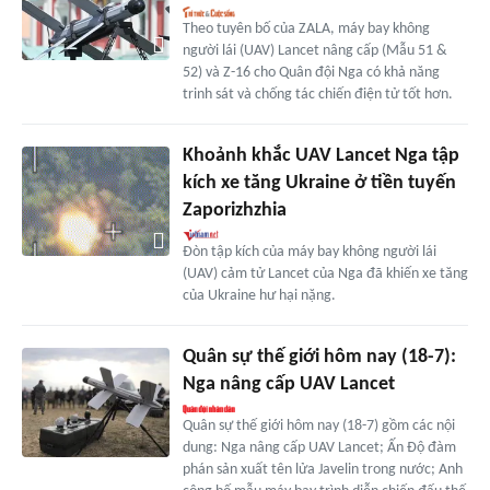
Theo tuyên bố của ZALA, máy bay không
người lái (UAV) Lancet nâng cấp (Mẫu 51 &
52) và Z-16 cho Quân đội Nga có khả năng
trinh sát và chống tác chiến điện tử tốt hơn.
Khoảnh khắc UAV Lancet Nga tập
kích xe tăng Ukraine ở tiền tuyến
Zaporizhzhia
Đòn tập kích của máy bay không người lái
(UAV) cảm tử Lancet của Nga đã khiến xe tăng
của Ukraine hư hại nặng.
Quân sự thế giới hôm nay (18-7):
Nga nâng cấp UAV Lancet
Quân sự thế giới hôm nay (18-7) gồm các nội
dung: Nga nâng cấp UAV Lancet; Ấn Độ đàm
phán sản xuất tên lửa Javelin trong nước; Anh