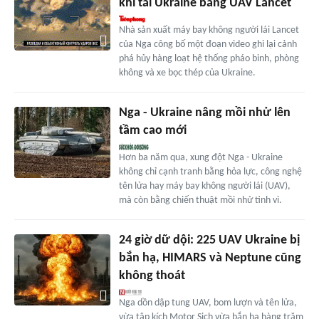
khí tài Ukraine bằng UAV Lancet
Nhà sản xuất máy bay không người lái Lancet
của Nga công bố một đoạn video ghi lại cảnh
phá hủy hàng loạt hệ thống pháo binh, phòng
không và xe bọc thép của Ukraine.
Nga - Ukraine nâng mồi nhử lên
tầm cao mới
Hơn ba năm qua, xung đột Nga - Ukraine
không chỉ cạnh tranh bằng hỏa lực, công nghệ
tên lửa hay máy bay không người lái (UAV),
mà còn bằng chiến thuật mồi nhử tinh vi.
24 giờ dữ dội: 225 UAV Ukraine bị
bắn hạ, HIMARS và Neptune cũng
không thoát
Nga dồn dập tung UAV, bom lượn và tên lửa,
vừa tập kích Motor Sich vừa bắn hạ hàng trăm