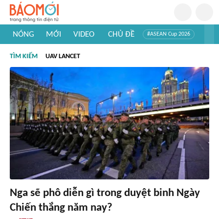
NÓNG
MỚI
VIDEO
CHỦ ĐỀ
#ASEAN Cup 2026
#Trí tuệ nhân tạo
#Mỹ - Iran
#Khám phá Việt Nam
TÌM KIẾM
UAV LANCET
#Khám phá thế giới
Nga sẽ phô diễn gì trong duyệt binh Ngày
Chiến thắng năm nay?