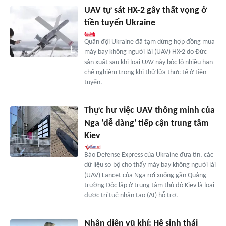
UAV tự sát HX-2 gây thất vọng ở
tiền tuyến Ukraine
Quân đội Ukraine đã tạm dừng hợp đồng mua
máy bay không người lái (UAV) HX-2 do Đức
sản xuất sau khi loại UAV này bộc lộ nhiều hạn
chế nghiêm trọng khi thử lửa thực tế ở tiền
tuyến.
Thực hư việc UAV thông minh của
Nga 'dễ dàng' tiếp cận trung tâm
Kiev
Báo Defense Express của Ukraine đưa tin, các
dữ liệu sơ bộ cho thấy máy bay không người lái
(UAV) Lancet của Nga rơi xuống gần Quảng
trường Độc lập ở trung tâm thủ đô Kiev là loại
được trí tuệ nhân tạo (AI) hỗ trợ.
Nhận diện vũ khí: Hệ sinh thái