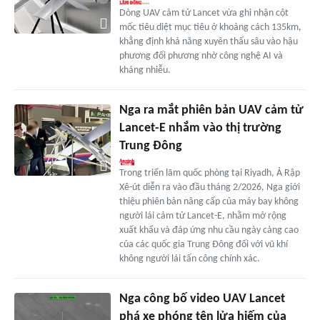
Dòng UAV cảm tử Lancet vừa ghi nhận cột
mốc tiêu diệt mục tiêu ở khoảng cách 135km,
khẳng định khả năng xuyên thấu sâu vào hậu
phương đối phương nhờ công nghệ AI và
kháng nhiễu.
Nga ra mắt phiên bản UAV cảm tử
Lancet-E nhắm vào thị trường
Trung Đông
Trong triển lãm quốc phòng tại Riyadh, Ả Rập
Xê-út diễn ra vào đầu tháng 2/2026, Nga giới
thiệu phiên bản nâng cấp của máy bay không
người lái cảm tử Lancet-E, nhằm mở rộng
xuất khẩu và đáp ứng nhu cầu ngày càng cao
của các quốc gia Trung Đông đối với vũ khí
không người lái tấn công chính xác.
Nga công bố video UAV Lancet
phá xe phóng tên lửa hiếm của