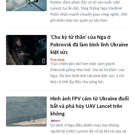
Rostec đàm phán đặt cơ sở sản xuất UAV
Lancet tại Ấn Độ; Tổng thống Nga Vladimir
Putin nhấn mạnh chuyển giao công nghệ; ISW
ghi nhận hợp tác quân sự sâu hơn.
'Chu kỳ tử thần' của Nga ở
Pokrovsk đã làm binh lính Ukraine
kiệt sức
Trận chiến kéo dài hơn một năm giành
Pokrovsk giống như một 'chu kỳ tử thần' của
Nga, đã làm binh lính Ukraine kiệt sức; ý chí
khó có thể lấp đầy cho năng lực.
Hình ảnh FPV cảm tử Ukraine đuổi
bắt và phá hủy UAV Lancet trên
không
Dù binh sĩ Nga điều khiển máy bay không
người lái (UAV) Lancet đã cố lái khí tài này né