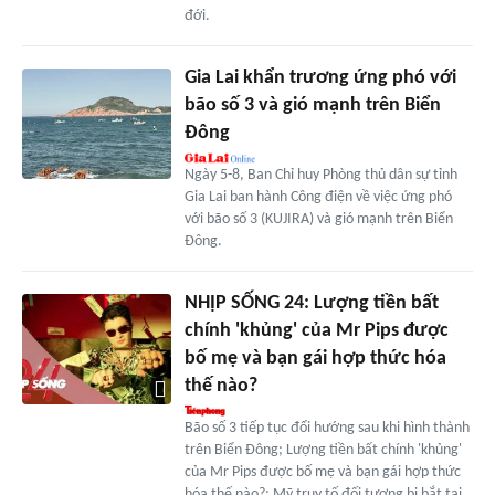
đới.
Gia Lai khẩn trương ứng phó với
bão số 3 và gió mạnh trên Biển
Đông
Ngày 5-8, Ban Chỉ huy Phòng thủ dân sự tỉnh
Gia Lai ban hành Công điện về việc ứng phó
với bão số 3 (KUJIRA) và gió mạnh trên Biển
Đông.
NHỊP SỐNG 24: Lượng tiền bất
chính 'khủng' của Mr Pips được
bố mẹ và bạn gái hợp thức hóa
thế nào?
Bão số 3 tiếp tục đổi hướng sau khi hình thành
trên Biển Đông; Lượng tiền bất chính 'khủng'
của Mr Pips được bố mẹ và bạn gái hợp thức
hóa thế nào?; Mỹ truy tố đối tượng bị bắt tại