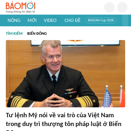
NÓNG
MỚI
VIDEO
CHỦ ĐỀ
#ASEAN Cup 2026
#Trí tuệ nhân tạo
#Mỹ - Iran
#Khám phá Việt Nam
TÌM KIẾM
BIỂN ĐÔNG
#Khám phá thế giới
Tư lệnh Mỹ nói về vai trò của Việt Nam
trong duy trì thượng tôn pháp luật ở Biển