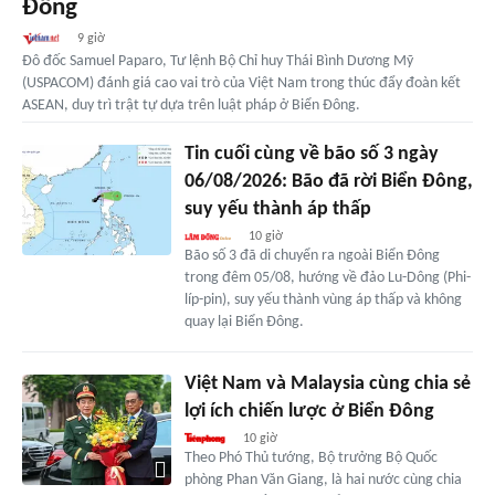
Đông
9 giờ
Đô đốc Samuel Paparo, Tư lệnh Bộ Chỉ huy Thái Bình Dương Mỹ
(USPACOM) đánh giá cao vai trò của Việt Nam trong thúc đẩy đoàn kết
ASEAN, duy trì trật tự dựa trên luật pháp ở Biển Đông.
Tin cuối cùng về bão số 3 ngày
06/08/2026: Bão đã rời Biển Đông,
suy yếu thành áp thấp
10 giờ
Bão số 3 đã di chuyển ra ngoài Biển Đông
trong đêm 05/08, hướng về đảo Lu-Dông (Phi-
líp-pin), suy yếu thành vùng áp thấp và không
quay lại Biển Đông.
Việt Nam và Malaysia cùng chia sẻ
lợi ích chiến lược ở Biển Đông
10 giờ
Theo Phó Thủ tướng, Bộ trưởng Bộ Quốc
phòng Phan Văn Giang, là hai nước cùng chia