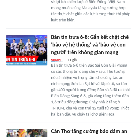
sẻ lợi ích chiến lược ở Biển Đông, Việt Nam
mong muốn cùng Malaysia tăng cường hợp
tác thực chất giữa các lực lượng thực thi pháp
luật trên biển.
Bản tin trưa 6-8: Gắn kết chặt chẽ
'bảo vệ hệ thống' và 'bảo vệ con
người' trên không gian mạng
11 giờ
Bản tin trưa 6-8 trên Báo Sài Gòn Giải Phóng
có các thông tin đáng chú ý sau: Thủ tướng
nêu 5 nhiệm vụ trọng tâm cho công tác an
ninh mạng; Sơn La: Sạt lở vùi lấp ô tô, sơ tán
gần 400 người trong đêm; Bão số 3 đã ra khỏi
Biển Đông; Sáng 6-8, giá vàng tăng thêm đến
1,6 triệu đồng/lượng; Cháy nhà 2 tầng ở
TPHCM, cha và con trai 12 tuổi tử vong; Thiệt
hại ban đầu vụ cháy tại chợ Biên Hòa.
Cần Thơ tăng cường bảo đảm an