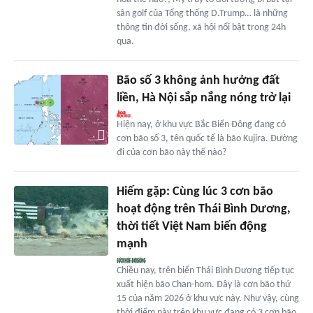
sân golf của Tổng thống D.Trump… là những
thông tin đời sống, xã hội nổi bật trong 24h
qua.
Bão số 3 không ảnh hưởng đất
liền, Hà Nội sắp nắng nóng trở lại
Hiện nay, ở khu vực Bắc Biển Đông đang có
cơn bão số 3, tên quốc tế là bão Kujira. Đường
đi của cơn bão này thế nào?
Hiếm gặp: Cùng lúc 3 cơn bão
hoạt động trên Thái Bình Dương,
thời tiết Việt Nam biến động
mạnh
Chiều nay, trên biển Thái Bình Dương tiếp tục
xuất hiện bão Chan-hom. Đây là cơn bão thứ
15 của năm 2026 ở khu vực này. Như vậy, cùng
thời điểm này trên khu vực đang có 3 cơn bão