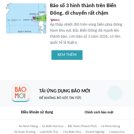
Bão số 3 hình thành trên Biển
Đông, di chuyển rất chậm
Áp thấp nhiệt đới trên vùng biển phía Đông
Nam khu vực Bắc Biển Đông đã mạnh lên
thành bão, cơn bão số 3 năm 2026, có tên
quốc tế là Kujira.
XEM THÊM
TẢI ỨNG DỤNG BÁO MỚI
ĐỂ KHÔNG BỎ SÓT TIN TỨC
Điều khoản sử dụng
Chính sách bảo mật
An Ninh Mạng
Eo Biển Hormuz
Bắc Ninh (thành Phố)
Lê Minh Hưng
Võ Xuân Trường
Luật Kiến Trúc
Chợ Biên Hòa
Doanh Nghiệp
Campuchia