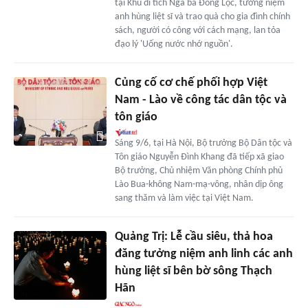
tại Khu di tích Ngã ba Đồng Lộc, tưởng niệm
anh hùng liệt sĩ và trao quà cho gia đình chính
sách, người có công với cách mạng, lan tỏa
đạo lý 'Uống nước nhớ nguồn'.
Củng cố cơ chế phối hợp Việt
Nam - Lào về công tác dân tộc và
tôn giáo
Sáng 9/6, tại Hà Nội, Bộ trưởng Bộ Dân tộc và
Tôn giáo Nguyễn Đình Khang đã tiếp xã giao
Bộ trưởng, Chủ nhiệm Văn phòng Chính phủ
Lào Bua-không Nam-mạ-vông, nhân dịp ông
sang thăm và làm việc tại Việt Nam.
Quảng Trị: Lễ cầu siêu, thả hoa
đăng tưởng niệm anh linh các anh
hùng liệt sĩ bên bờ sông Thạch
Hãn