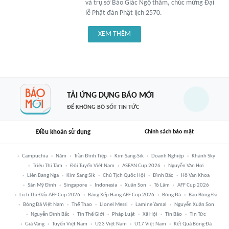
và trụ sở Báo Giác Ngộ thăm, chúc mừng Đại
lễ Phật đản Phật lịch 2570.
XEM THÊM
TẢI ỨNG DỤNG BÁO MỚI
ĐỂ KHÔNG BỎ SÓT TIN TỨC
Điều khoản sử dụng
Chính sách bảo mật
Campuchia
Năm
Trần Đình Tiệp
Kim Sang-Sik
Doanh Nghiệp
Khánh Sky
Triệu Thị Tâm
Đội Tuyển Việt Nam
ASEAN Cup 2026
Nguyễn Văn Hợi
Liên Bang Nga
Kim Sang Sik
Chủ Tịch Quốc Hội
Đình Bắc
Hồ Văn Khoa
Sân Mỹ Đình
Singapore
Indonesia
Xuân Son
Tô Lâm
AFF Cup 2026
Lịch Thi Đấu AFF Cup 2026
Bảng Xếp Hạng AFF Cup 2026
Bóng Đá
Báo Bóng Đá
Bóng Đá Việt Nam
Thể Thao
Lionel Messi
Lamine Yamal
Nguyễn Xuân Son
Nguyễn Đình Bắc
Tin Thế Giới
Pháp Luật
Xã Hội
Tin Bão
Tin Tức
Giá Vàng
Tuyển Việt Nam
U23 Việt Nam
U17 Việt Nam
Kết Quả Bóng Đá