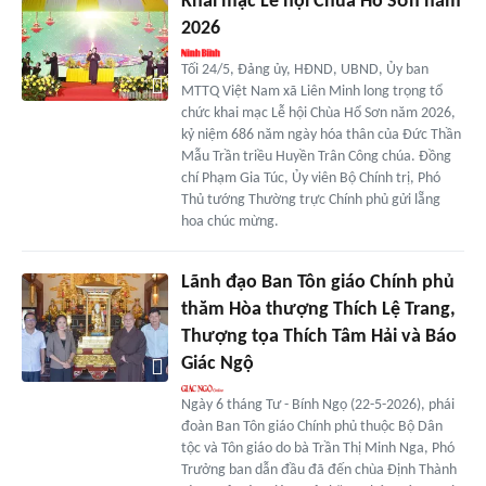
Khai mạc Lễ hội Chùa Hổ Sơn năm
2026
Tối 24/5, Đảng ủy, HĐND, UBND, Ủy ban
MTTQ Việt Nam xã Liên Minh long trọng tổ
chức khai mạc Lễ hội Chùa Hổ Sơn năm 2026,
kỷ niệm 686 năm ngày hóa thân của Đức Thần
Mẫu Trần triều Huyền Trân Công chúa. Đồng
chí Phạm Gia Túc, Ủy viên Bộ Chính trị, Phó
Thủ tướng Thường trực Chính phủ gửi lẵng
hoa chúc mừng.
Lãnh đạo Ban Tôn giáo Chính phủ
thăm Hòa thượng Thích Lệ Trang,
Thượng tọa Thích Tâm Hải và Báo
Giác Ngộ
Ngày 6 tháng Tư - Bính Ngọ (22-5-2026), phái
đoàn Ban Tôn giáo Chính phủ thuộc Bộ Dân
tộc và Tôn giáo do bà Trần Thị Minh Nga, Phó
Trưởng ban dẫn đầu đã đến chùa Định Thành