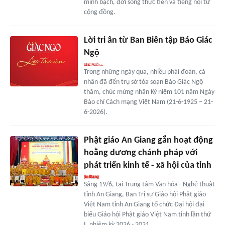
minh bạch, đời sống thực tiễn và tiếng nói từ
cộng đồng.
Lời tri ân từ Ban Biên tập Báo Giác
Ngộ
Trong những ngày qua, nhiều phái đoàn, cá
nhân đã đến trụ sở tòa soạn Báo Giác Ngộ
thăm, chúc mừng nhân Kỷ niệm 101 năm Ngày
Báo chí Cách mạng Việt Nam (21-6-1925 – 21-
6-2026).
Phật giáo An Giang gắn hoạt động
hoằng dương chánh pháp với
phát triển kinh tế - xã hội của tỉnh
Sáng 19/6, tại Trung tâm Văn hóa - Nghệ thuật
tỉnh An Giang, Ban Trị sự Giáo hội Phật giáo
Việt Nam tỉnh An Giang tổ chức Đại hội đại
biểu Giáo hội Phật giáo Việt Nam tỉnh lần thứ
I, nhiệm kỳ 2026 - 2031.