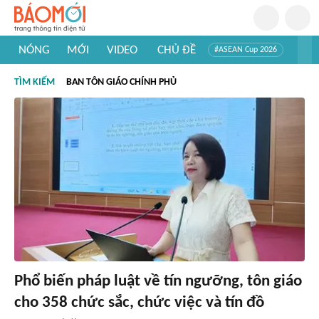
NÓNG
MỚI
VIDEO
CHỦ ĐỀ
#ASEAN Cup 2026
#Trí tuệ nhân tạo
#Mỹ - Iran
#Khám phá Việt Nam
TÌM KIẾM
BAN TÔN GIÁO CHÍNH PHỦ
#Khám phá thế giới
Phổ biến pháp luật về tín ngưỡng, tôn giáo
cho 358 chức sắc, chức việc và tín đồ