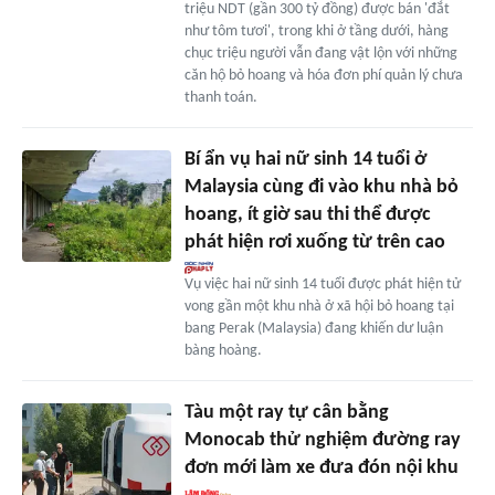
triệu NDT (gần 300 tỷ đồng) được bán 'đắt
như tôm tươi', trong khi ở tầng dưới, hàng
chục triệu người vẫn đang vật lộn với những
căn hộ bỏ hoang và hóa đơn phí quản lý chưa
thanh toán.
Bí ẩn vụ hai nữ sinh 14 tuổi ở
Malaysia cùng đi vào khu nhà bỏ
hoang, ít giờ sau thi thể được
phát hiện rơi xuống từ trên cao
Vụ việc hai nữ sinh 14 tuổi được phát hiện tử
vong gần một khu nhà ở xã hội bỏ hoang tại
bang Perak (Malaysia) đang khiến dư luận
bàng hoàng.
Tàu một ray tự cân bằng
Monocab thử nghiệm đường ray
đơn mới làm xe đưa đón nội khu