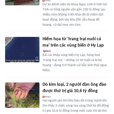
Dự án Bệnh viện đa khoa Ngọc Linh ở tỉnh Hà
Tĩnh có tổng nguồn vốn gần 230 tỷ đồng sau
nhiều năm không triển khai đã bị chấm dứt
hoạt động, bởi vậy khu đất vẫn đang để
hoang, cỏ dại mọc um tùm.
Hiểm họa từ 'trang trại nuôi cá
ma' trên các vùng biển ở Hy Lạp
Rải rác khắp vùng biển Hy Lạp, hàng loạt
'trang trại ma' - những cơ sở nuôi cá bị bỏ
hoang - đang trở thành cái bẫy sinh thái nguy
hiểm.
Dò kim loại, 2 người đàn ông đào
được thứ trị giá 10,6 tỷ đồng
Hai người săn tìm kho báu đã trúng mánh khi
tìm thấy 3 chiếc vòng tay vàng thời kỳ đồ đồng
trị giá 10,6 tỷ đồng trong một cuộc thi dò tìm