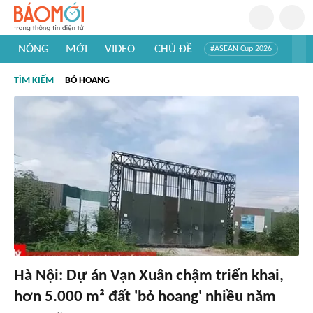
NÓNG
MỚI
VIDEO
CHỦ ĐỀ
#ASEAN Cup 2026
#Trí tuệ nhân tạo
#Mỹ - Iran
#Khám phá Việt Nam
TÌM KIẾM
BỎ HOANG
#Khám phá thế giới
Hà Nội: Dự án Vạn Xuân chậm triển khai,
hơn 5.000 m² đất 'bỏ hoang' nhiều năm