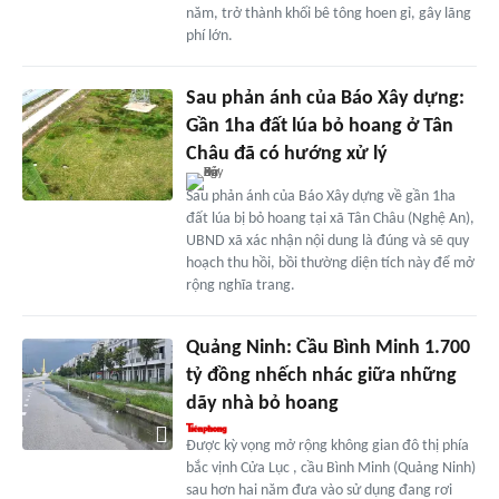
năm, trở thành khối bê tông hoen gỉ, gây lãng
phí lớn.
Sau phản ánh của Báo Xây dựng:
Gần 1ha đất lúa bỏ hoang ở Tân
Châu đã có hướng xử lý
Sau phản ánh của Báo Xây dựng về gần 1ha
đất lúa bị bỏ hoang tại xã Tân Châu (Nghệ An),
UBND xã xác nhận nội dung là đúng và sẽ quy
hoạch thu hồi, bồi thường diện tích này để mở
rộng nghĩa trang.
Quảng Ninh: Cầu Bình Minh 1.700
tỷ đồng nhếch nhác giữa những
dãy nhà bỏ hoang
Được kỳ vọng mở rộng không gian đô thị phía
bắc vịnh Cửa Lục , cầu Bình Minh (Quảng Ninh)
sau hơn hai năm đưa vào sử dụng đang rơi