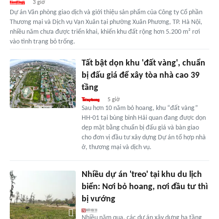
3 giờ
Dự án Văn phòng giao dịch và giới thiệu sản phẩm của Công ty Cổ phần
Thương mại và Dịch vụ Vạn Xuân tại phường Xuân Phương, TP. Hà Nội,
nhiều năm chưa được triển khai, khiến khu đất rộng hơn 5.200 m² rơi
vào tình trạng bỏ trống.
Tất bật dọn khu 'đất vàng', chuẩn
bị đấu giá để xây tòa nhà cao 39
tầng
5 giờ
Sau hơn 10 năm bỏ hoang, khu “đất vàng”
HH-01 tại bùng binh Hải quan đang được dọn
dẹp mặt bằng chuẩn bị đấu giá và bàn giao
cho đơn vị đầu tư xây dựng Dự án tổ hợp nhà
ở, thương mại và dịch vụ.
Nhiều dự án 'treo' tại khu du lịch
biển: Nơi bỏ hoang, nơi đầu tư thì
bị vướng
Nhiều năm qua, các dự án xây dựng hạ tầng