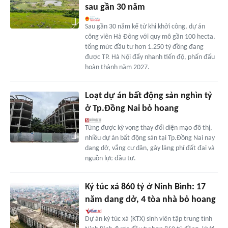
sau gần 30 năm
Sau gần 30 năm kể từ khi khởi công, dự án
công viên Hà Đông với quy mô gần 100 hecta,
tổng mức đầu tư hơn 1.250 tỷ đồng đang
được TP. Hà Nội đẩy nhanh tiến độ, phấn đấu
hoàn thành năm 2027.
Loạt dự án bất động sản nghìn tỷ
ở Tp.Đồng Nai bỏ hoang
Từng được kỳ vọng thay đổi diện mạo đô thị,
nhiều dự án bất động sản tại Tp.Đồng Nai nay
dang dở, vắng cư dân, gây lãng phí đất đai và
nguồn lực đầu tư.
Ký túc xá 860 tỷ ở Ninh Bình: 17
năm dang dở, 4 tòa nhà bỏ hoang
Dự án ký túc xá (KTX) sinh viên tập trung tỉnh