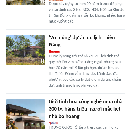
Được xây dựng từ hơn 20 năm trước để phục
vụ tái định cư, 3 tòa N03, N04, N05 tại Khu đô
thị Sài Đồng đến nay vẫn bỏ không, nhiều hạng
mục xuống cấp.
'Vỡ mộng' dự án du lịch Thiên
Đàng
Được kỳ vọng trở thành khu du lịch sinh thái
quy mô lớn ven biển Quảng Ngãi, nhưng sau
hơn 20 năm với 9 lần gia hạn, dự án Khu du
lịch Thiên Đàng vẫn dang dở. Lãnh đạo địa
phương yêu cầu xử lý dứt điểm dự án, chấm
dứt tình trạng lãng phí kéo dài.
Giới tinh hoa công nghệ mua nhà
300 tỷ, hàng triệu người mắc kẹt
nhà bỏ hoang
TRUNG QUỐC - Ở tầng trên, các căn hộ 75