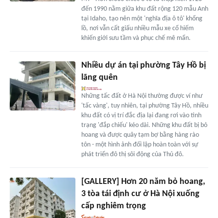
đến 1990 nằm giữa khu đất rộng 120 mẫu Anh
tại Idaho, tạo nên một 'nghĩa địa ô tô' khổng
lồ, nơi vẫn cất giấu nhiều mẫu xe cổ hiếm
khiến giới sưu tầm và phục chế mê mẩn.
Nhiều dự án tại phường Tây Hồ bị
lãng quên
Những tấc đất ở Hà Nội thường được ví như
'tấc vàng', tuy nhiên, tại phường Tây Hồ, nhiều
khu đất có vị trí đắc địa lại đang rơi vào tình
trạng 'đắp chiếu' kéo dài. Những khu đất bị bỏ
hoang và được quây tạm bợ bằng hàng rào
tôn - một hình ảnh đối lập hoàn toàn với sự
phát triển đô thị sôi động của Thủ đô.
[GALLERY] Hơn 20 năm bỏ hoang,
3 tòa tái định cư ở Hà Nội xuống
cấp nghiêm trọng