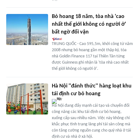
Bỏ hoang 18 năm, tòa nhà 'cao
nhất thế giới không có người ở'
bất ngờ đổi vận
TRUNG QUỐC - Cao 595,5m, khởi công từ năm
2008 nhưng bỏ hoang gần một thập kỷ, tòa
nhà Goldin Finance 117 tại Thiên Tân từng
được Guinness ghi nhận là 'tòa nhà cao nhất
thế giới không có người ở'.
Hà Nội ''đánh thức'' hàng loạt khu
tái định cư bỏ hoang
Hà Nội đang đẩy mạnh cải tạo và chuyển đổi
công năng các khu tái định cư bỏ hoang,
xuống cấp sau nhiều năm. Việc này không chỉ
khắc phục tình trạng lãng phí tài sản công mà
còn tăng cường nguồn cung cho quỹ nhà ở tái
định cư và nhà ở xã hội.