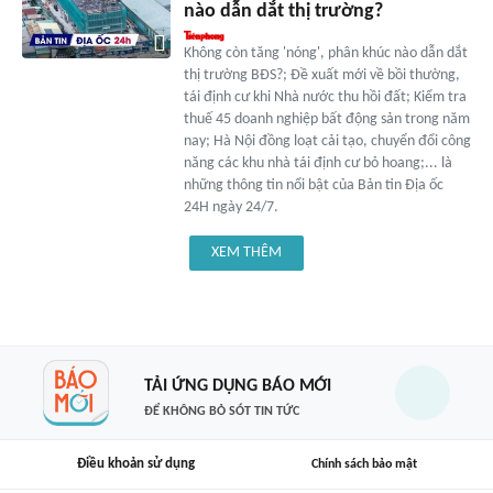
nào dẫn dắt thị trường?
Không còn tăng 'nóng', phân khúc nào dẫn dắt
thị trường BĐS?; Đề xuất mới về bồi thường,
tái định cư khi Nhà nước thu hồi đất; Kiểm tra
thuế 45 doanh nghiệp bất động sản trong năm
nay; Hà Nội đồng loạt cải tạo, chuyển đổi công
năng các khu nhà tái định cư bỏ hoang;... là
những thông tin nổi bật của Bản tin Địa ốc
24H ngày 24/7.
XEM THÊM
TẢI ỨNG DỤNG BÁO MỚI
ĐỂ KHÔNG BỎ SÓT TIN TỨC
Điều khoản sử dụng
Chính sách bảo mật