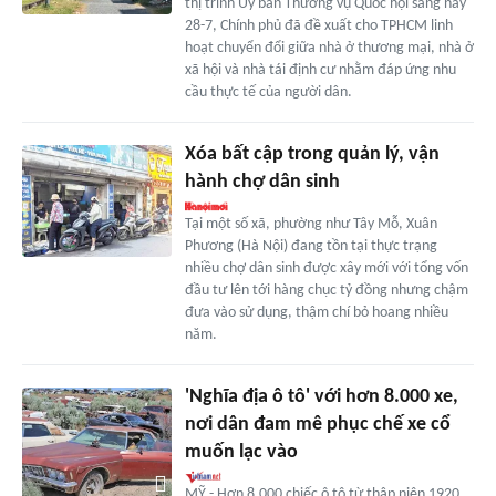
thị trình Ủy ban Thường vụ Quốc hội sáng nay
28-7, Chính phủ đã đề xuất cho TPHCM linh
hoạt chuyển đổi giữa nhà ở thương mại, nhà ở
xã hội và nhà tái định cư nhằm đáp ứng nhu
cầu thực tế của người dân.
Xóa bất cập trong quản lý, vận
hành chợ dân sinh
Tại một số xã, phường như Tây Mỗ, Xuân
Phương (Hà Nội) đang tồn tại thực trạng
nhiều chợ dân sinh được xây mới với tổng vốn
đầu tư lên tới hàng chục tỷ đồng nhưng chậm
đưa vào sử dụng, thậm chí bỏ hoang nhiều
năm.
'Nghĩa địa ô tô' với hơn 8.000 xe,
nơi dân đam mê phục chế xe cổ
muốn lạc vào
MỸ - Hơn 8.000 chiếc ô tô từ thập niên 1920