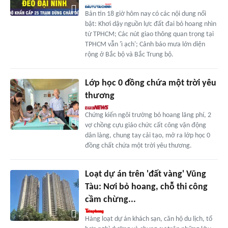
Bản tin 18 giờ hôm nay có các nội dung nổi
bật: Khơi dậy nguồn lực đất đai bỏ hoang nhìn
từ TPHCM; Các nút giao thông quan trọng tại
TPHCM vẫn 'ì ạch'; Cảnh báo mưa lớn diện
rộng ở Bắc bộ và Bắc Trung bộ.
Lớp học 0 đồng chứa một trời yêu
thương
Chứng kiến ngôi trường bỏ hoang lãng phí, 2
vợ chồng cựu giáo chức cất công vận động
dân làng, chung tay cải tạo, mở ra lớp học 0
đồng chất chứa một trời yêu thương.
Loạt dự án trên 'đất vàng' Vũng
Tàu: Nơi bỏ hoang, chỗ thi công
cầm chừng...
Hàng loạt dự án khách sạn, căn hộ du lịch, tổ