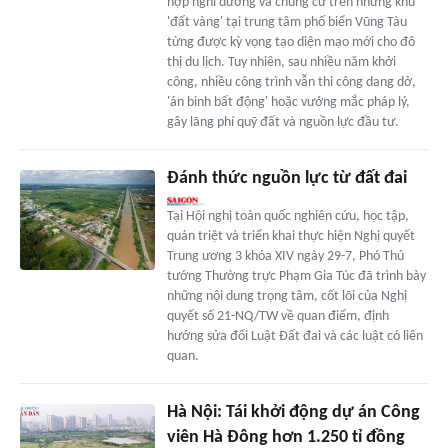
hợp nghỉ dưỡng và chung cư trên những khu
'đất vàng' tại trung tâm phố biển Vũng Tàu
từng được kỳ vọng tạo diện mạo mới cho đô
thị du lịch. Tuy nhiên, sau nhiều năm khởi
công, nhiều công trình vẫn thi công dang dở,
'án binh bất động' hoặc vướng mắc pháp lý,
gây lãng phí quỹ đất và nguồn lực đầu tư.
Đánh thức nguồn lực từ đất đai
Tại Hội nghị toàn quốc nghiên cứu, học tập,
quán triệt và triển khai thực hiện Nghị quyết
Trung ương 3 khóa XIV ngày 29-7, Phó Thủ
tướng Thường trực Phạm Gia Túc đã trình bày
những nội dung trọng tâm, cốt lõi của Nghị
quyết số 21-NQ/TW về quan điểm, định
hướng sửa đổi Luật Đất đai và các luật có liên
quan.
Hà Nội: Tái khởi động dự án Công
viên Hà Đông hơn 1.250 tỉ đồng