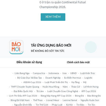
0 ở trận ra quân Continental Futsal
Championship 2026.
XEM THÊM
TẢI ỨNG DỤNG BÁO MỚI
ĐỂ KHÔNG BỎ SÓT TIN TỨC
Điều khoản sử dụng
Chính sách bảo mật
Liên Bang Nga
Campuchia
Indonesia
Iran
UBND
Luật Kiến Trúc
Bộ Giáo Dục Và Đào Tạo
Doanh Nghiệp
Eo Biển Hormuz
Logistic
ASEAN Cup 2026
Luật Phát Triển Đô Thị
Hạ Tầng
Mỹ
THPT Chuyên Tuyên Quang
Huấn Hoa Hồng
Năm
Tháo Gỡ
Lê Minh Hưng
Đại Biểu Quốc Hội
Tô Lâm
Luật Chuyển Giao Công Nghệ
AFF Cup 2026
Lịch Thi Đấu AFF Cup 2026
Bảng Xếp Hạng AFF Cup 2026
Bóng Đá
Báo Bóng Đá
Bóng Đá Việt Nam
Thể Thao
Lionel Messi
Lamine Yamal
Nguyễn Xuân Son
Nguyễn Đình Bắc
Tin Thế Giới
Pháp Luật
Xã Hội
Tin Bão
Tin Tức