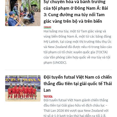
Sự chuyển hóa và bành trướng
của tội phạm ở Đông Nam Á: Bài
3: Cung đường ma túy nối Tam
giác vàng trên bộ và trên biển
Hai luồng ma túy, một từ Tam giác vàng và
vùng biển Đông Nam Á, một từ các băng đảng
Mỹ Latinh, tại cùng một thị trường tiêu thụ Úc
và New Zealand đã được nêu rõ trong báo cáo
tội phạm có tổ chức xuyên quốc gia (TOCTA)
của Văn phòng Liên hợp quốc về ma túy và tội
phạm (UNODC).
Đội tuyển futsal Việt Nam có chiến
thắng đầu tiên tại giải quốc tế Thái
Lan
Đội tuyển futsal Việt Nam giành chiến thắng
đầu tiên tại Giải giao hữu vô địch châu lục –
Thái Lan 2026 khi vượt qua New Zealand với
tỷ số 4-1 ở lượt trận thứ hai diễn ra tối 2.8.