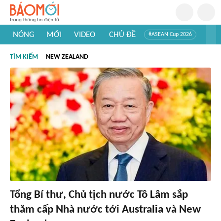
NÓNG
MỚI
VIDEO
CHỦ ĐỀ
#ASEAN Cup 2026
#Trí tuệ nhân tạo
#Mỹ - Iran
#Khám phá Việt Nam
TÌM KIẾM
NEW ZEALAND
#Khám phá thế giới
Tổng Bí thư, Chủ tịch nước Tô Lâm sắp
thăm cấp Nhà nước tới Australia và New