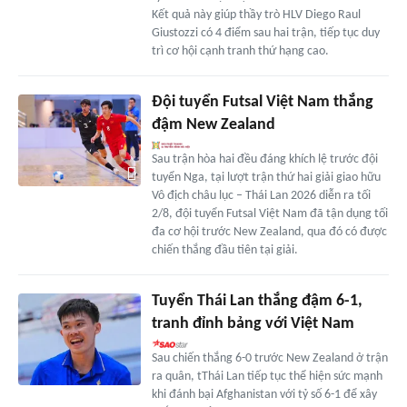
Kết quả này giúp thầy trò HLV Diego Raul
Giustozzi có 4 điểm sau hai trận, tiếp tục duy
trì cơ hội cạnh tranh thứ hạng cao.
Đội tuyển Futsal Việt Nam thắng
đậm New Zealand
Sau trận hòa hai đều đáng khích lệ trước đội
tuyển Nga, tại lượt trận thứ hai giải giao hữu
Vô địch châu lục – Thái Lan 2026 diễn ra tối
2/8, đội tuyển Futsal Việt Nam đã tận dụng tối
đa cơ hội trước New Zealand, qua đó có được
chiến thắng đầu tiên tại giải.
Tuyển Thái Lan thắng đậm 6-1,
tranh đỉnh bảng với Việt Nam
Sau chiến thắng 6-0 trước New Zealand ở trận
ra quân, tThái Lan tiếp tục thể hiện sức mạnh
khi đánh bại Afghanistan với tỷ số 6-1 để xây