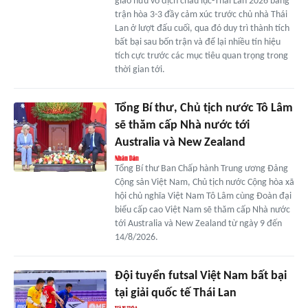
giao hữu vô địch châu lục-Thái Lan 2026 bằng
trận hòa 3-3 đầy cảm xúc trước chủ nhà Thái
Lan ở lượt đấu cuối, qua đó duy trì thành tích
bất bại sau bốn trận và để lại nhiều tín hiệu
tích cực trước các mục tiêu quan trọng trong
thời gian tới.
Tổng Bí thư, Chủ tịch nước Tô Lâm
sẽ thăm cấp Nhà nước tới
Australia và New Zealand
Tổng Bí thư Ban Chấp hành Trung ương Đảng
Cộng sản Việt Nam, Chủ tịch nước Cộng hòa xã
hội chủ nghĩa Việt Nam Tô Lâm cùng Đoàn đại
biểu cấp cao Việt Nam sẽ thăm cấp Nhà nước
tới Australia và New Zealand từ ngày 9 đến
14/8/2026.
Đội tuyển futsal Việt Nam bất bại
tại giải quốc tế Thái Lan