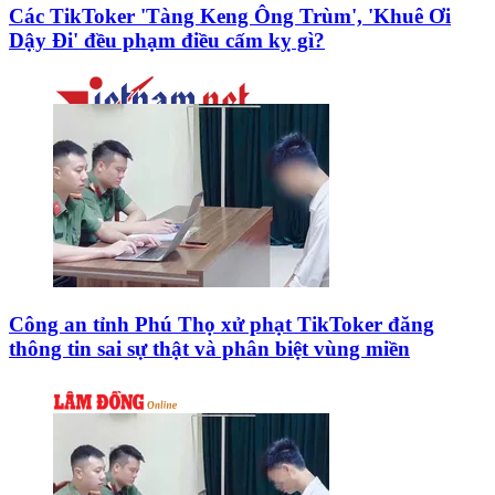
Các TikToker 'Tàng Keng Ông Trùm', 'Khuê Ơi
Dậy Đi' đều phạm điều cấm kỵ gì?
Công an tỉnh Phú Thọ xử phạt TikToker đăng
thông tin sai sự thật và phân biệt vùng miền