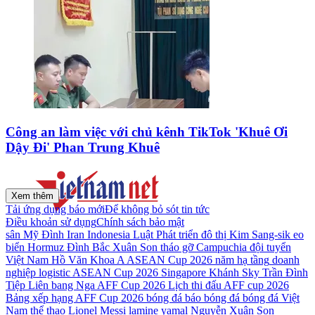
Công an làm việc với chủ kênh TikTok 'Khuê Ơi
Dậy Đi' Phan Trung Khuê
Xem thêm
Tải ứng dụng báo mới
Để không bỏ sót tin tức
Điều khoản sử dụng
Chính sách bảo mật
sân Mỹ Đình
Iran
Indonesia
Luật Phát triển đô thị
Kim Sang-sik
eo
biển Hormuz
Đình Bắc
Xuân Son
tháo gỡ
Campuchia
đội tuyển
Việt Nam
Hồ Văn Khoa
A ASEAN Cup 2026
năm
hạ tầng
doanh
nghiệp
logistic
ASEAN Cup 2026
Singapore
Khánh Sky
Trần Đình
Tiệp
Liên bang Nga
AFF Cup 2026
Lịch thi đấu AFF cup 2026
Bảng xếp hạng AFF Cup 2026
bóng đá
báo bóng đá
bóng đá Việt
Nam
thể thao
Lionel Messi
lamine yamal
Nguyễn Xuân Son