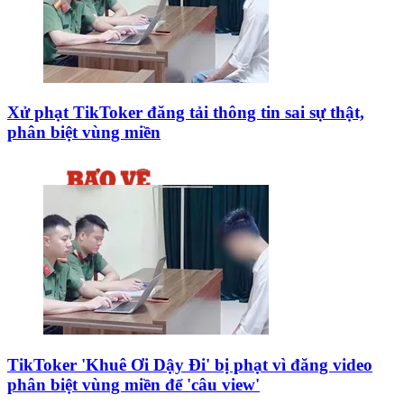
Xử phạt TikToker đăng tải thông tin sai sự thật,
phân biệt vùng miền
TikToker 'Khuê Ơi Dậy Đi' bị phạt vì đăng video
phân biệt vùng miền để 'câu view'