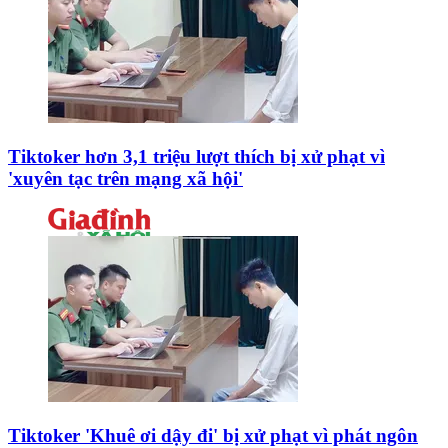
Tiktoker hơn 3,1 triệu lượt thích bị xử phạt vì
'xuyên tạc trên mạng xã hội'
Tiktoker 'Khuê ơi dậy đi' bị xử phạt vì phát ngôn