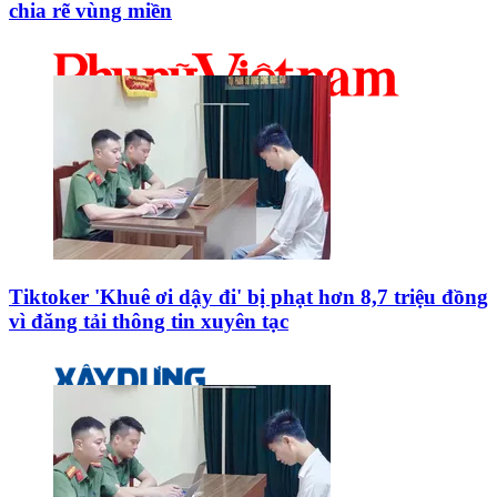
chia rẽ vùng miền
Tiktoker 'Khuê ơi dậy đi' bị phạt hơn 8,7 triệu đồng
vì đăng tải thông tin xuyên tạc