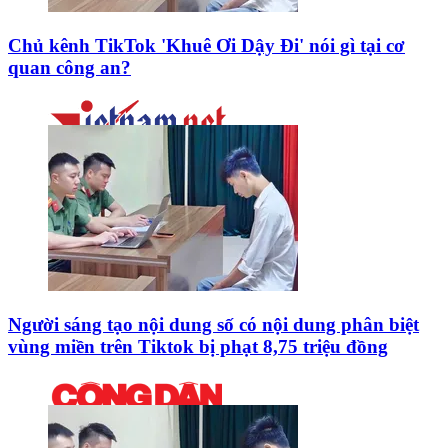
Chủ kênh TikTok 'Khuê Ơi Dậy Đi' nói gì tại cơ
quan công an?
Người sáng tạo nội dung số có nội dung phân biệt
vùng miền trên Tiktok bị phạt 8,75 triệu đồng