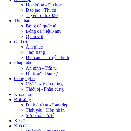
Học bổng - Du học
Đào tạo - Thi cử
Tuyển Sinh 2026
Thể thao
Bóng đá quốc tế
Bóng đá Việt Nam
Quần vợt
Giải trí
Âm nhạc
Thời trang
Điện ảnh - Truyền hình
Pháp luật
An ninh - Trật tự
Hình sự - Dân sự
Công nghệ
CNTT - Viễn thông
Thiết bị - Phần cứng
Khoa học
Đời sống
Dinh dưỡng - Làm đẹp
Tình yêu - Hôn nhân
Sức khỏe - Y tế
Xe cộ
Nhà đất