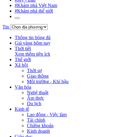
#Khám phá Việt Nam
#Khám phá thế giới
Tin
Thông tin bóng đá
Giá vàng hôm nay
Thời tiết
Xem thêm tiện ích
Thế giới
Xã hội
Thời sự
Giao thông
Môi trường - Khí hậu
Văn hóa
Nghệ thuật
Ẩm thực
Du lịch
Kinh tế
Lao động - Việc làm
Tài chính
Chứng khoán
Kinh doanh
Giáo dục