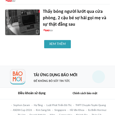
Thấy bóng người lướt qua cửa
phòng, 2 cậu bé sợ hãi gọi mẹ và
sự thật đằng sau
XEM THÊM
TẢI ỨNG DỤNG BÁO MỚI
ĐỂ KHÔNG BỎ SÓT TIN TỨC
Điều khoản sử dụng
Chính sách bảo mật
Sophon Zaram
Hạ Tầng
Luật Phát Triển Đô Thị
THPT Chuyên Tuyên Quang
ASEAN Cup 2026
Kim Sang-Sik
Singapore
Hồ Văn Khoa
Eo Biển Hormuz