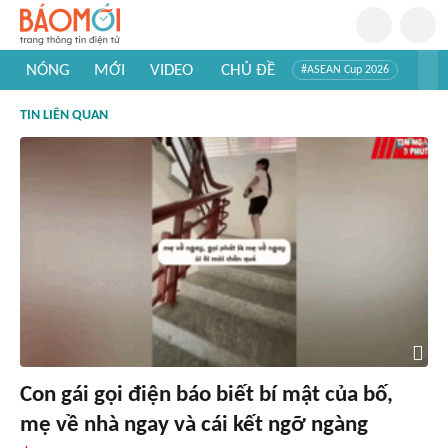
NÓNG
MỚI
VIDEO
CHỦ ĐỀ
#ASEAN Cup 2026
#Trí tuệ nhân tạo
#Mỹ - Iran
#Khám phá Việt Nam
TIN LIÊN QUAN
#Khám phá thế giới
Con gái gọi điện báo biết bí mật của bố,
mẹ về nhà ngay và cái kết ngỡ ngàng