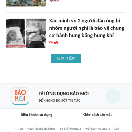
Xác minh vụ 2 người đàn ông bị
nhóm người nghi là bảo vệ chung
cư hành hung bằng hung khí
XEM THÊM
TẢI ỨNG DỤNG BÁO MỚI
ĐỂ KHÔNG BỎ SÓT TIN TỨC
Điều khoản sử dụng
Chính sách bảo mật
Iran
Ngân Hàng Nhà Nước
Eo Biển Hormuz
Việt Nam-Australia
Lào