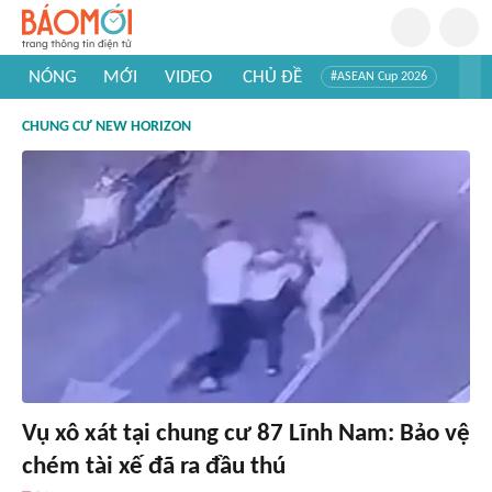
NÓNG
MỚI
VIDEO
CHỦ ĐỀ
#ASEAN Cup 2026
#Tuyển sinh đại học 2026
#Trí tuệ nhân tạo
#Mỹ - Iran
CHUNG CƯ NEW HORIZON
#Khám phá Việt Nam
#Khám phá thế giới
Vụ xô xát tại chung cư 87 Lĩnh Nam: Bảo vệ
chém tài xế đã ra đầu thú