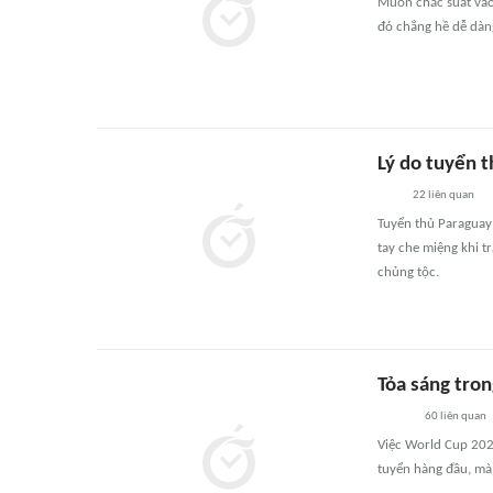
Muốn chắc suất vào 
đó chẳng hề dễ dàng
Lý do tuyển 
22
liên quan
Tuyển thủ Paraguay
tay che miệng khi t
chủng tộc.
Tỏa sáng tro
60
liên quan
Việc World Cup 202
tuyển hàng đầu, mà 