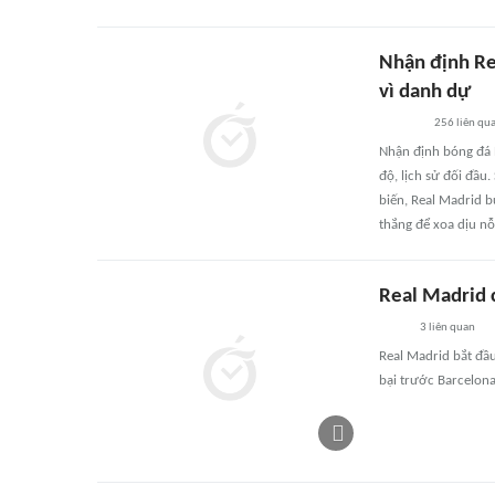
Nhận định Re
vì danh dự
256
liên qu
Nhận định bóng đá R
độ, lịch sử đối đầu
biến, Real Madrid b
thắng để xoa dịu n
Real Madrid 
3
liên quan
Real Madrid bắt đầu
bại trước Barcelon