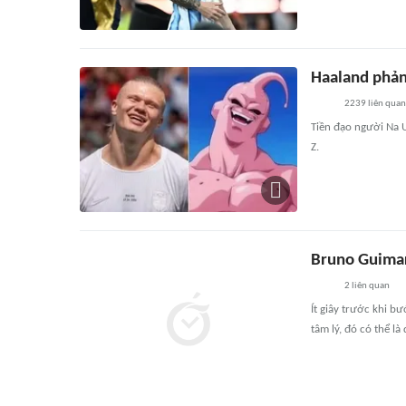
Haaland phản
2239
liên quan
Tiền đạo người Na U
Z.
Bruno Guimar
2
liên quan
Ít giây trước khi b
tâm lý, đó có thể là