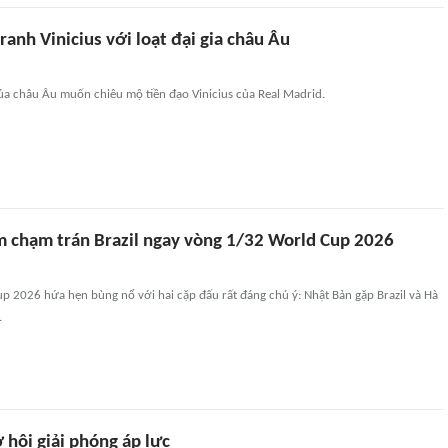
anh Vinicius với loạt đại gia châu Âu
ủa châu Âu muốn chiêu mộ tiền đạo Vinicius của Real Madrid.
 chạm trán Brazil ngay vòng 1/32 World Cup 2026
p 2026 hứa hẹn bùng nổ với hai cặp đấu rất đáng chú ý: Nhật Bản gặp Brazil và Hà
.
 hội giải phóng áp lực