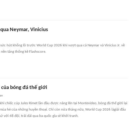
 qua Neymar, Vinicius
 sức hút khổng lồ trước World Cup 2026 khi vượt qua cả Neymar và Vinicius Jr. về
 nền tảng thống kê Flashscore.
 của bóng đá thế giới
an
khi chiếc cúp Jules Rimet lần đầu được nâng lên tại Montevideo, bóng đá thế giới lại
mùa hè của những huyền thoại. Chỉ còn nửa tháng nữa, World Cup 2026 làgiải đấu
sử với 48 đội, trải dài qua ba quốc gia sẽ khởi tranh.