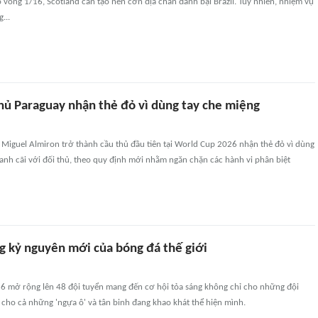
vòng 1/16, Scotland cần tạo nên cơn địa chấn đánh bại Brazil. Tuy nhiên, nhiệm vụ
...
thủ Paraguay nhận thẻ đỏ vì dùng tay che miệng
 Miguel Almiron trở thành cầu thủ đầu tiên tại World Cup 2026 nhận thẻ đỏ vì dùng
ranh cãi với đối thủ, theo quy định mới nhằm ngăn chặn các hành vi phân biệt
ng kỷ nguyên mới của bóng đá thế giới
6 mở rộng lên 48 đội tuyển mang đến cơ hội tỏa sáng không chỉ cho những đội
cho cả những 'ngựa ô' và tân binh đang khao khát thể hiện mình.