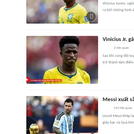
Vinicius Junior, ng
ra bởi những hình ả
Vinicius Jr. 
2
liên quan
Sau khi cùng đội tuy
trở thành tâm điểm
Messi xuất s
143
liên quan
Lionel Messi khép l
giày bạc và Quả bón