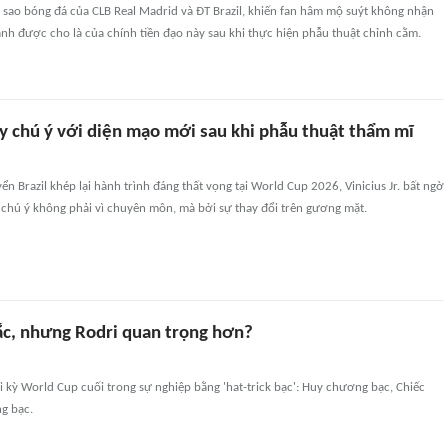
ôi sao bóng đá của CLB Real Madrid và ĐT Brazil, khiến fan hâm mộ suýt không nhận
nh được cho là của chính tiền đạo này sau khi thực hiện phẫu thuật chỉnh cằm.
gây chú ý với diện mạo mới sau khi phẫu thuật thẩm mĩ
ển Brazil khép lại hành trình đáng thất vọng tại World Cup 2026, Vinicius Jr. bất ngờ
 chú ý không phải vì chuyên môn, mà bởi sự thay đổi trên gương mặt.
ắc, nhưng Rodri quan trọng hơn?
ại kỳ World Cup cuối trong sự nghiệp bằng 'hat-trick bạc': Huy chương bạc, Chiếc
g bạc.