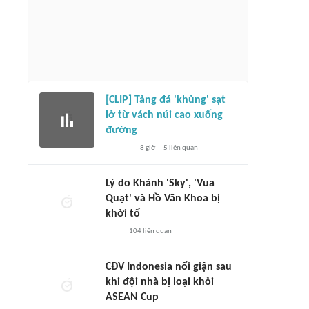
[CLIP] Tảng đá 'khủng' sạt
lở từ vách núi cao xuống
đường
8 giờ
5
liên quan
Lý do Khánh 'Sky', 'Vua
Quạt' và Hồ Văn Khoa bị
khởi tố
104
liên quan
CĐV Indonesia nổi giận sau
khi đội nhà bị loại khỏi
ASEAN Cup