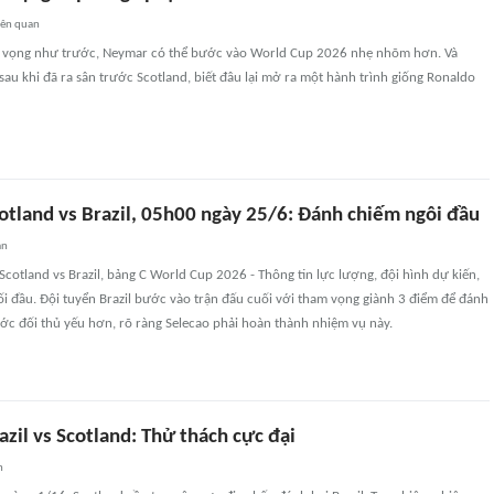
iên quan
 vọng như trước, Neymar có thể bước vào World Cup 2026 nhẹ nhõm hơn. Và
, sau khi đã ra sân trước Scotland, biết đâu lại mở ra một hành trình giống Ronaldo
otland vs Brazil, 05h00 ngày 25/6: Đánh chiếm ngôi đầu
an
cotland vs Brazil, bảng C World Cup 2026 - Thông tin lực lượng, đội hình dự kiến,
ối đầu. Đội tuyển Brazil bước vào trận đấu cuối với tham vọng giành 3 điểm để đánh
ớc đối thủ yếu hơn, rõ ràng Selecao phải hoàn thành nhiệm vụ này.
zil vs Scotland: Thử thách cực đại
n