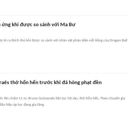
 ứng khi được so sánh với Ma Bư
y tỏ ra thích thú khi được so sánh với nhân vật phản diện nổi tiếng của Dragon Ball
aẽs thở hổn hển trước khi đá hỏng phạt đền
ước lên chấm 11 m, Bruno Guimaraẽs liên tục hít sâu, thở hổn hển. Theo chuyên gia
 dấu hiệu áp lực đang gia tăng.