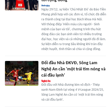
tới cộng đồng
Ngày 29/12, sự kiện 'Chủ Nhật Đỏ' do Báo Tiền
Phong phối hợp với các đơn vị, tổ chức đã diễn
ra thành công tại Đại học Bách khoa Hà Nội.
Với thông điệp 'Hiến máu cứu người - Sinh
mệnh của bạn và tôi', chương trình thu hút
đông đảo các bạn sinh viên từ nhiều trường
đại học, học viện và cả những người đã đi làm.
Sự kiện diễn ra trong bầu không khí tràn đầy
nhiệt huyết, tinh thần sẻ chia vì cộng đồng.
Đối đầu Nhà ĐKVĐ, Sông Lam
Nghệ An cần 'một trái tim nóng và
cái đầu lạnh'
Đối đầu với Nhà đương kim vô địch - Thép
xanh Nam Định tại vòng 4 V-League 2024/25,
Sông Lam Nghệ An cần có 'một trái tim nóng
và cái đầu lạnh'.