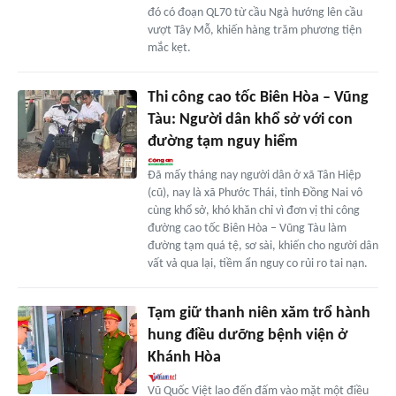
đó có đoạn QL70 từ cầu Ngà hướng lên cầu
vượt Tây Mỗ, khiến hàng trăm phương tiện
mắc kẹt.
Thi công cao tốc Biên Hòa – Vũng
Tàu: Người dân khổ sở với con
đường tạm nguy hiểm
Đã mấy tháng nay người dân ở xã Tân Hiệp
(cũ), nay là xã Phước Thái, tỉnh Đồng Nai vô
cùng khổ sở, khó khăn chỉ vì đơn vị thi công
đường cao tốc Biên Hòa – Vũng Tàu làm
đường tạm quá tệ, sơ sài, khiến cho người dân
vất vả qua lại, tiềm ẩn nguy co rủi ro tai nạn.
Tạm giữ thanh niên xăm trổ hành
hung điều dưỡng bệnh viện ở
Khánh Hòa
Vũ Quốc Việt lao đến đấm vào mặt một điều