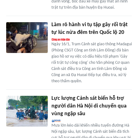
đánh võng, bốc đầu xe máy gây mất an ninh
trật tự trên địa bàn huyện Đạ Huoai.
Làm rõ hành vi tụ tập gây rối trật
tự lúc nửa đêm trên Quốc lộ 20
Ngày 16/1, Trạm Cảnh sát giao thông Madagui
(Phòng CSGT Công an tỉnh Lâm Đồng) đã bàn
giao hồ sơ vụ việc có dấu hiệu tội phạm 'Gây
rối trật tự công cộng' cho Văn phòng Cơ quan
Cảnh sát điều tra Công an tỉnh Lâm Đồng và
Công an xã Đạ Huoai tiếp tục điều tra, xử lý
theo thẩm quyền.
Lực lượng Cảnh sát biển hỗ trợ
người dân Hà Nội di chuyển qua
vùng ngập sâu
Mưa lớn kéo dài khiến nhiều tuyến đường Hà
Nội ngập sâu, lực lượng Cảnh sát biển đã tích
cực hỗ trợ người dân di chuyển qua khu vực bị