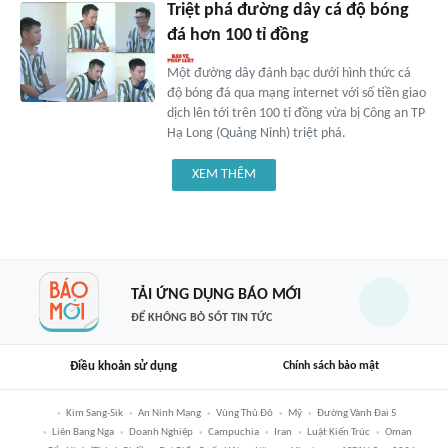
Triệt phá đường dây cá độ bóng
đá hơn 100 tỉ đồng
Một đường dây đánh bạc dưới hình thức cá
độ bóng đá qua mạng internet với số tiền giao
dịch lên tới trên 100 tỉ đồng vừa bị Công an TP
Hạ Long (Quảng Ninh) triệt phá.
XEM THÊM
TẢI ỨNG DỤNG BÁO MỚI
ĐỂ KHÔNG BỎ SÓT TIN TỨC
Điều khoản sử dụng
Chính sách bảo mật
Kim Sang-Sik
An Ninh Mạng
Vùng Thủ Đô
Mỹ
Đường Vành Đai 5
Liên Bang Nga
Doanh Nghiệp
Campuchia
Iran
Luật Kiến Trúc
Oman