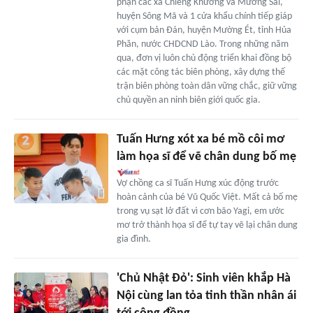
phận các xã Chiềng Khương và Mường Sai,
huyện Sông Mã và 1 cửa khẩu chính tiếp giáp
với cụm bản Đán, huyện Mường Ét, tỉnh Hủa
Phăn, nước CHDCND Lào. Trong những năm
qua, đơn vị luôn chủ động triển khai đồng bộ
các mặt công tác biên phòng, xây dựng thế
trận biên phòng toàn dân vững chắc, giữ vững
chủ quyền an ninh biên giới quốc gia.
Tuấn Hưng xót xa bé mồ côi mơ
làm họa sĩ để vẽ chân dung bố mẹ
Vợ chồng ca sĩ Tuấn Hưng xúc động trước
hoàn cảnh của bé Vũ Quốc Việt. Mất cả bố mẹ
trong vụ sạt lở đất vì cơn bão Yagi, em ước
mơ trở thành họa sĩ để tự tay vẽ lại chân dung
gia đình.
'Chủ Nhật Đỏ': Sinh viên khắp Hà
Nội cùng lan tỏa tinh thần nhân ái