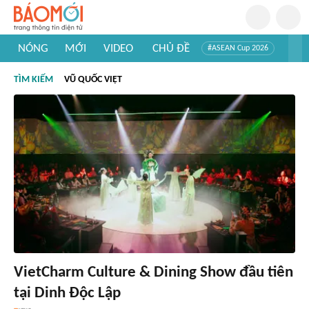
NÓNG
MỚI
VIDEO
CHỦ ĐỀ
#ASEAN Cup 2026
#Trí tuệ nhân tạo
#Mỹ - Iran
#Khám phá Việt Nam
TÌM KIẾM
VŨ QUỐC VIỆT
#Khám phá thế giới
VietCharm Culture & Dining Show đầu tiên
tại Dinh Độc Lập