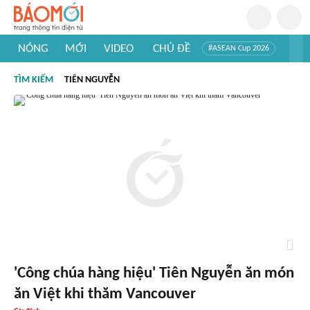
NÓNG
MỚI
VIDEO
CHỦ ĐỀ
#ASEAN Cup 2026
#Tuyển sinh đại học 2026
#Trí tuệ nhân tạo
#Mỹ - Iran
TÌM KIẾM
TIÊN NGUYỄN
#Khám phá Việt Nam
#Khám phá thế giới
'Công chúa hàng hiệu' Tiên Nguyễn ăn món
ăn Việt khi thăm Vancouver