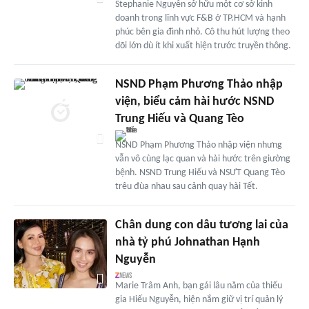
Stephanie Nguyễn sở hữu một cơ sở kinh
doanh trong lĩnh vực F&B ở TP.HCM và hạnh
phúc bên gia đình nhỏ. Cô thu hút lượng theo
dõi lớn dù ít khi xuất hiện trước truyền thông.
NSND Phạm Phương Thảo nhập
viện, biểu cảm hài hước NSND
Trung Hiếu và Quang Tèo
NSND Phạm Phương Thảo nhập viện nhưng
vẫn vô cùng lạc quan và hài hước trên giường
bệnh. NSND Trung Hiếu và NSƯT Quang Tèo
trêu đùa nhau sau cảnh quay hài Tết.
Chân dung con dâu tương lai của
nhà tỷ phú Johnathan Hạnh
Nguyễn
Marie Trâm Anh, bạn gái lâu năm của thiếu
gia Hiếu Nguyễn, hiện nắm giữ vị trí quản lý