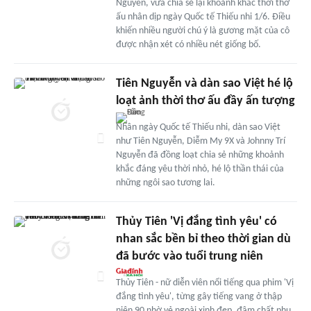
Nguyễn, vừa chia sẻ lại khoảnh khắc thời thơ
ấu nhân dịp ngày Quốc tế Thiếu nhi 1/6. Điều
khiến nhiều người chú ý là gương mặt của cô
được nhận xét có nhiều nét giống bố.
Tiên Nguyễn và dàn sao Việt hé lộ
loạt ảnh thời thơ ấu đầy ấn tượng
Nhân ngày Quốc tế Thiếu nhi, dàn sao Việt
như Tiên Nguyễn, Diễm My 9X và Johnny Trí
Nguyễn đã đồng loạt chia sẻ những khoảnh
khắc đáng yêu thời nhỏ, hé lộ thần thái của
những ngôi sao tương lai.
Thủy Tiên 'Vị đắng tình yêu' có
nhan sắc bền bỉ theo thời gian dù
đã bước vào tuổi trung niên
Thủy Tiên - nữ diễn viên nổi tiếng qua phim 'Vị
đắng tình yêu', từng gây tiếng vang ở thập
niên 90 nhờ vẻ ngoài xinh đẹp, đậm chất phụ