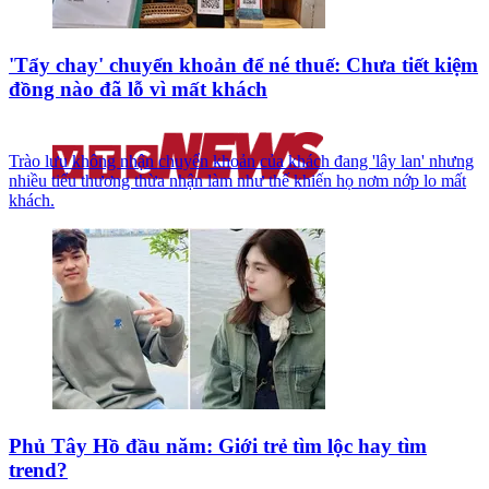
'Tẩy chay' chuyển khoản để né thuế: Chưa tiết kiệm
đồng nào đã lỗ vì mất khách
Trào lưu không nhận chuyển khoản của khách đang 'lây lan' nhưng
nhiều tiểu thương thừa nhận làm như thế khiến họ nơm nớp lo mất
khách.
Phủ Tây Hồ đầu năm: Giới trẻ tìm lộc hay tìm
trend?