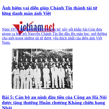
Ảnh hiếm vai diễn giúp Chánh Tín thành tài tử
lừng danh màn ảnh Việt
Năm 1974, bộ phim 'Vĩnh biệt tình hè' gây sốt khắp Sài Gòn đưa
giọng ca học trò Nguyễn Chánh Tín lần đầu lên màn bạc, mở đường
cho một trong những tài tử được yêu thích nhất của điện ảnh Việt
Nam.
Bài 5: Cán bộ an ninh đầu tiên của Công an Hà Nội
được tặng thưởng Huân chương Kháng chiến hạng
Nhất