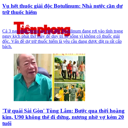
Vụ hết thuốc giải độc Botulinum: Nhà nước cần dự
trữ thuốc hiếm
Cả 3 nạn nhân trong vụ ngộ độc Botulinum đang rơi vào tình trạng
nguy kịch phải thở máy để duy trì sự sống vì không có thuốc giải
độc. Vấn đề dự trữ thuốc hiếm là yêu cầu đang được đặt ra rất cấp
bách.
'Tứ quái Sài Gòn' Tùng Lâm: Bước qua thời hoàng
kim, U90 không thể đi đứng, nương nhờ vợ kém 20
tuổi