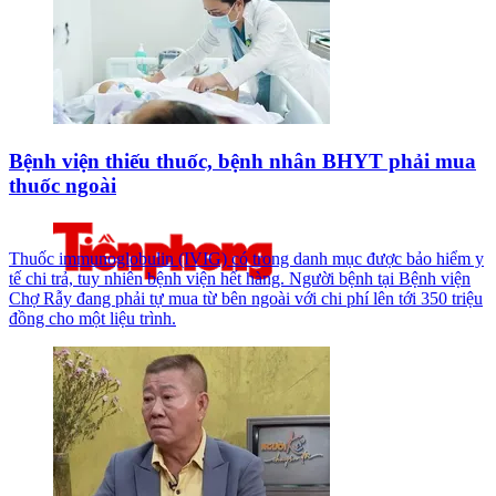
Bệnh viện thiếu thuốc, bệnh nhân BHYT phải mua
thuốc ngoài
Thuốc immunoglobulin (IVIG) có trong danh mục được bảo hiểm y
tế chi trả, tuy nhiên bệnh viện hết hàng. Người bệnh tại Bệnh viện
Chợ Rẫy đang phải tự mua từ bên ngoài với chi phí lên tới 350 triệu
đồng cho một liệu trình.