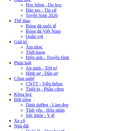
Học bổng - Du học
Đào tạo - Thi cử
Tuyển Sinh 2026
Thể thao
Bóng đá quốc tế
Bóng đá Việt Nam
Quần vợt
Giải trí
Âm nhạc
Thời trang
Điện ảnh - Truyền hình
Pháp luật
An ninh - Trật tự
Hình sự - Dân sự
Công nghệ
CNTT - Viễn thông
Thiết bị - Phần cứng
Khoa học
Đời sống
Dinh dưỡng - Làm đẹp
Tình yêu - Hôn nhân
Sức khỏe - Y tế
Xe cộ
Nhà đất