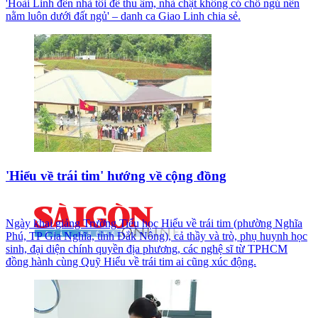
'Hoài Linh đến nhà tôi để thu âm, nhà chật không có chỗ ngủ nên
nằm luôn dưới đất ngủ' – danh ca Giao Linh chia sẻ.
'Hiểu về trái tim' hướng về cộng đồng
Ngày khai giảng Trường Tiểu học Hiểu về trái tim (phường Nghĩa
Phú, TP Gia Nghĩa, tỉnh Đắk Nông), cả thầy và trò, phụ huynh học
sinh, đại diện chính quyền địa phương, các nghệ sĩ từ TPHCM
đồng hành cùng Quỹ Hiểu về trái tim ai cũng xúc động.