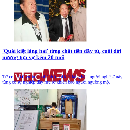
'Quái kiệt làng hài' từng chất tiền đầy tủ, cuối đời
nương tựa vợ kém 20 tuổi
Từ con số 0 vươn lên thành 'quái kiệt làng hài', người nghệ sĩ này
từng có sự nghiệp đầy rực rỡ khiến bao người ngưỡng mộ.