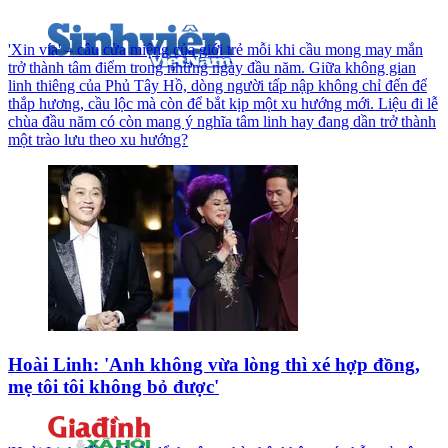
'Xin vía' – câu cửa miệng của giới trẻ mỗi khi cầu mong may mắn
trở thành tâm điểm trong những ngày đầu năm. Giữa không gian
linh thiêng của Phủ Tây Hồ, dòng người tấp nập không chỉ đến để
thắp hương, cầu lộc mà còn để bắt kịp một xu hướng mới. Liệu đi lễ
chùa đầu năm có còn mang ý nghĩa tâm linh hay đang dần trở thành
một trào lưu theo xu hướng?
Hoài Linh: 'Anh không vừa lòng thì xé hợp đồng,
mẹ tôi tôi không bỏ được'