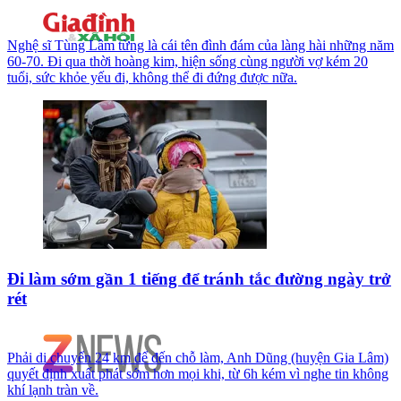
Nghệ sĩ Tùng Lâm từng là cái tên đình đám của làng hài những năm
60-70. Đi qua thời hoàng kim, hiện sống cùng người vợ kém 20
tuổi, sức khỏe yếu đi, không thể đi đứng được nữa.
Đi làm sớm gần 1 tiếng để tránh tắc đường ngày trở
rét
Phải di chuyển 24 km để đến chỗ làm, Anh Dũng (huyện Gia Lâm)
quyết định xuất phát sớm hơn mọi khi, từ 6h kém vì nghe tin không
khí lạnh tràn về.