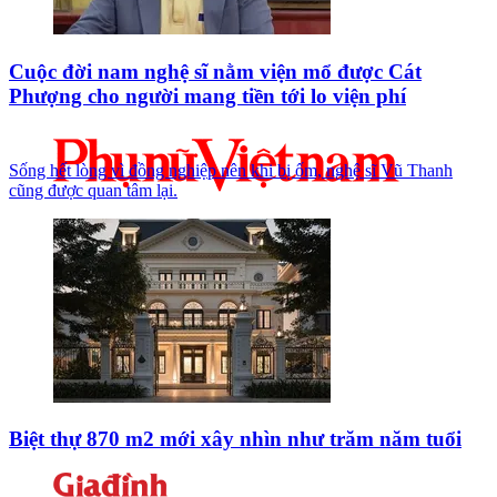
Cuộc đời nam nghệ sĩ nằm viện mổ được Cát
Phượng cho người mang tiền tới lo viện phí
Sống hết lòng vì đồng nghiệp nên khi bị ốm, nghệ sĩ Vũ Thanh
cũng được quan tâm lại.
Biệt thự 870 m2 mới xây nhìn như trăm năm tuổi