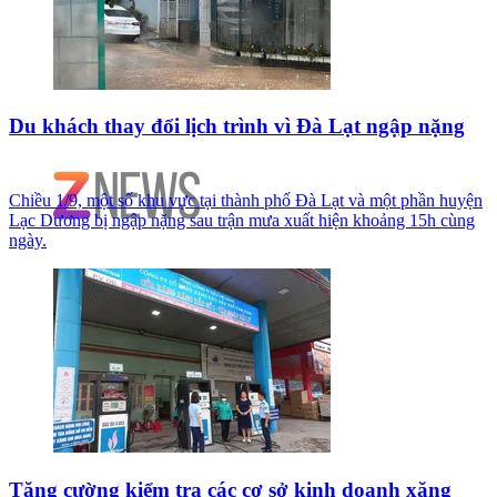
Du khách thay đổi lịch trình vì Đà Lạt ngập nặng
Chiều 1/9, một số khu vực tại thành phố Đà Lạt và một phần huyện
Lạc Dương bị ngập nặng sau trận mưa xuất hiện khoảng 15h cùng
ngày.
Tăng cường kiểm tra các cơ sở kinh doanh xăng