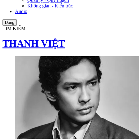
Quản lý - Quy hoạch
Không gian - Kiến trúc
Audio
Đóng
TÌM KIẾM
THANH VIỆT