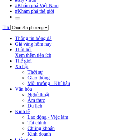
#Khám phá Việt Nam
#Khám phá thế giới
Tin
Thông tin bóng đá
Giá vàng hôm nay
Thời tiết
Xem thêm tiện ích
Thế giới
Xã hội
Thời sự
Giao thông
Môi trường - Khí hậu
Văn hóa
Nghệ thuật
Ẩm thực
Du lịch
Kinh tế
Lao động - Việc làm
Tài chính
Chứng khoán
Kinh doanh
Giáo dục