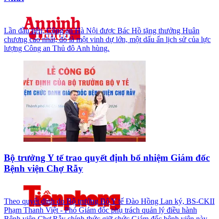
Lần đầu tiên, Công an Hà Nội được Bác Hồ tặng thưởng Huân
chương cao nhất, đó là một vinh dự lớn, một dấu ấn lịch sử của lực
lượng Công an Thủ đô Anh hùng.
Bộ trưởng Y tế trao quyết định bổ nhiệm Giám đốc
Bệnh viện Chợ Rẫy
Theo quyết định do Bộ trưởng Bộ Y tế Đào Hồng Lan ký, BS-CKII
Phạm Thanh Việt - Phó Giám đốc phụ trách quản lý điều hành
Bệnh viện Chợ Rẫy chính thức giữ chức Giám đốc bệnh viện này