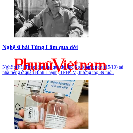
Nghệ sĩ hài Tùng Lâm qua đời
Nghệ sĩ hài Tùng lâm vừa qua đời lúc 5 giờ sáng nay, (15/10) tại
nhà riêng ở quận Bình Thạnh, TPHCM, hưởng thọ 89 tuổi.