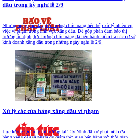
dầu trong kỳ nghỉ lễ 2/9
Những ngày gần đây, lực lượng chức năng liên tiếp xử lý nhiều vụ
việc vi phạm trong lĩnh vực xăng dầu. Để góp phần đảm bảo thị
trường ổn định, lực lượng chức năng đã tiến hành kiểm tra các cơ sở
kinh doanh xăng dầu trong những ngày nghỉ lễ 2/9.
Xử lý các cửa hàng xăng dầu vi phạm
Lực lượng Quản lý thị trường tại Tây Ninh đã xử phạt một cửa
hàng xăng dầu vi phạm do giảm thời gian bán hàng với thời gian