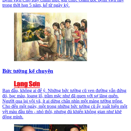
trong thời hạn 5 năm, kể từ ngày ký.
Bức tường kể chuyện
Ban đầu, không ai để ý. Những bức tường cũ ven đường vẫn đứng
đó, bạc màu, loang lổ, trầm mặc như đã quen với sự lãng quên.
Người qua lại vội vã, ít ai dừng chân nhìn một mảng tường trống.
Cho đến một ngày, một trong những bức tường cũ ấy xuất hiện một
vệt màu đầu tiên - nhỏ thôi, nhưng đủ khiến không gian như khẽ
động mình.