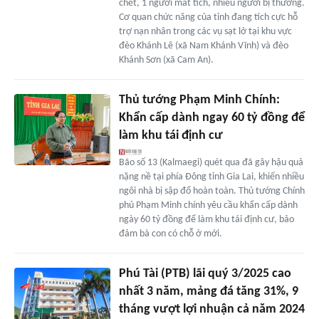
chết, 1 người mất tích, nhiều người bị thương.
Cơ quan chức năng của tỉnh đang tích cực hỗ
trợ nạn nhân trong các vụ sạt lở tại khu vực
đèo Khánh Lê (xã Nam Khánh Vĩnh) và đèo
Khánh Sơn (xã Cam An).
Thủ tướng Phạm Minh Chính:
Khẩn cấp dành ngay 60 tỷ đồng để
làm khu tái định cư
Bão số 13 (Kalmaegi) quét qua đã gây hậu quả
nặng nề tại phía Đông tỉnh Gia Lai, khiến nhiều
ngôi nhà bị sập đổ hoàn toàn. Thủ tướng Chính
phủ Phạm Minh chính yêu cầu khẩn cấp dành
ngày 60 tỷ đồng để làm khu tái định cư, bảo
đảm bà con có chỗ ở mới.
Phú Tài (PTB) lãi quý 3/2025 cao
nhất 3 năm, mảng đá tăng 31%, 9
tháng vượt lợi nhuận cả năm 2024