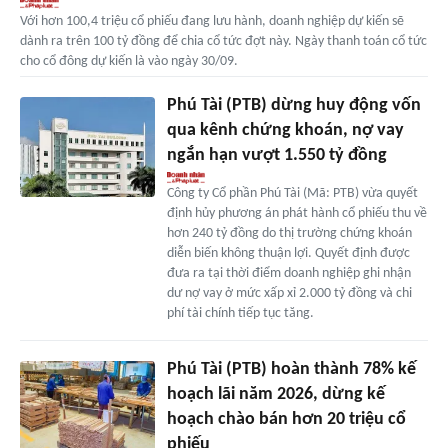
Với hơn 100,4 triệu cổ phiếu đang lưu hành, doanh nghiệp dự kiến sẽ
dành ra trên 100 tỷ đồng để chia cổ tức đợt này. Ngày thanh toán cổ tức
cho cổ đông dự kiến là vào ngày 30/09.
Phú Tài (PTB) dừng huy động vốn
qua kênh chứng khoán, nợ vay
ngắn hạn vượt 1.550 tỷ đồng
Công ty Cổ phần Phú Tài (Mã: PTB) vừa quyết
định hủy phương án phát hành cổ phiếu thu về
hơn 240 tỷ đồng do thị trường chứng khoán
diễn biến không thuận lợi. Quyết định được
đưa ra tại thời điểm doanh nghiệp ghi nhận
dư nợ vay ở mức xấp xỉ 2.000 tỷ đồng và chi
phí tài chính tiếp tục tăng.
Phú Tài (PTB) hoàn thành 78% kế
hoạch lãi năm 2026, dừng kế
hoạch chào bán hơn 20 triệu cổ
phiếu