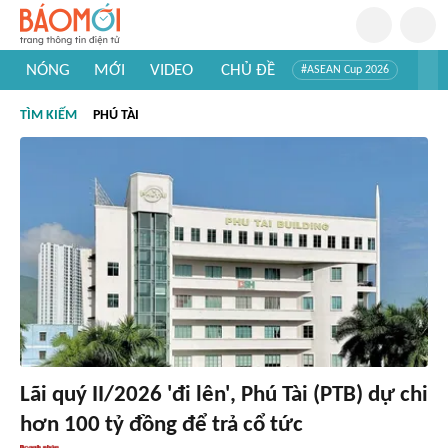
NÓNG
MỚI
VIDEO
CHỦ ĐỀ
#ASEAN Cup 2026
#Trí tuệ nhân tạo
#Mỹ - Iran
#Khám phá Việt Nam
TÌM KIẾM
PHÚ TÀI
#Khám phá thế giới
Lãi quý II/2026 'đi lên', Phú Tài (PTB) dự chi
hơn 100 tỷ đồng để trả cổ tức