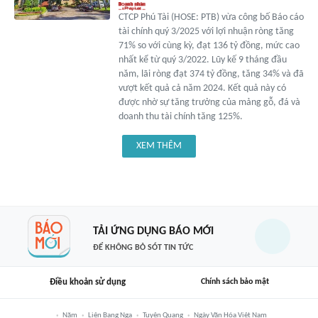
CTCP Phú Tài (HOSE: PTB) vừa công bố Báo cáo
tài chính quý 3/2025 với lợi nhuận ròng tăng
71% so với cùng kỳ, đạt 136 tỷ đồng, mức cao
nhất kể từ quý 3/2022. Lũy kế 9 tháng đầu
năm, lãi ròng đạt 374 tỷ đồng, tăng 34% và đã
vượt kết quả cả năm 2024. Kết quả này có
được nhờ sự tăng trưởng của mảng gỗ, đá và
doanh thu tài chính tăng 125%.
XEM THÊM
TẢI ỨNG DỤNG BÁO MỚI
ĐỂ KHÔNG BỎ SÓT TIN TỨC
Điều khoản sử dụng
Chính sách bảo mật
Năm
Liên Bang Nga
Tuyên Quang
Ngày Văn Hóa Việt Nam