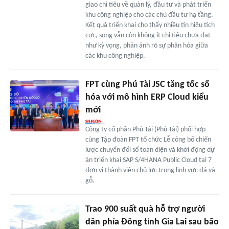
giao chỉ tiêu về quản lý, đầu tư và phát triển
khu công nghiệp cho các chủ đầu tư hạ tầng.
Kết quả triển khai cho thấy nhiều tín hiệu tích
cực, song vẫn còn không ít chỉ tiêu chưa đạt
như kỳ vọng, phản ánh rõ sự phân hóa giữa
các khu công nghiệp.
FPT cùng Phú Tài JSC tăng tốc số
hóa với mô hình ERP Cloud kiểu
mới
Công ty cổ phần Phú Tài (Phú Tài) phối hợp
cùng Tập đoàn FPT tổ chức Lễ công bố chiến
lược chuyển đổi số toàn diện và khởi động dự
án triển khai SAP S/4HANA Public Cloud tại 7
đơn vị thành viên chủ lực trong lĩnh vực đá và
gỗ.
Trao 900 suất quà hỗ trợ người
dân phía Đông tỉnh Gia Lai sau bão