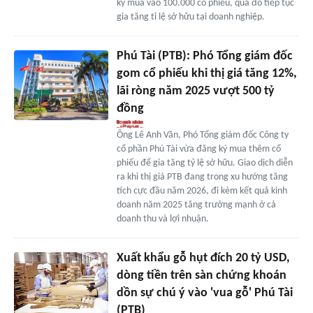
ký mua vào 100.000 cổ phiếu, qua đó tiếp tục
gia tăng tỉ lệ sở hữu tại doanh nghiệp.
Phú Tài (PTB): Phó Tổng giám đốc
gom cổ phiếu khi thị giá tăng 12%,
lãi ròng năm 2025 vượt 500 tỷ
đồng
Ông Lê Anh Văn, Phó Tổng giám đốc Công ty
cổ phần Phú Tài vừa đăng ký mua thêm cổ
phiếu để gia tăng tỷ lệ sở hữu. Giao dịch diễn
ra khi thị giá PTB đang trong xu hướng tăng
tích cực đầu năm 2026, đi kèm kết quả kinh
doanh năm 2025 tăng trưởng mạnh ở cả
doanh thu và lợi nhuận.
Xuất khẩu gỗ hụt đích 20 tỷ USD,
dòng tiền trên sàn chứng khoán
dồn sự chú ý vào 'vua gỗ' Phú Tài
(PTB)