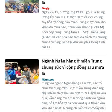
lũ
Ngày 27/11, hưởng ứng lời kêu gọi của Trung
ương Ủy ban MTTQ Việt Nam về việc chung
tay hỗ trợ đồng bào miền Trung vượt qua khó
khăn do mưa bão, Chùa Văn Thánh (TP.HCM)
phối hợp cùng Trung tâm TTTMQT Tiền Giang
(TGAC) và các nhà hảo tâm đã tổ chức chương
trình thiện nguyện tại khu vực phía Đông tỉnh
Gia Lai.
Ngành Ngân hàng ở miền Trung
chung sức vì cộng đồng sau mưa
lũ
Cùng với ngành Ngân hàng cả nước, các tổ
chức tín dụng ở khu vực miền Trung dù đang
chịu nhiều thiệt hại sau đợt mưa lũ lịch sử vừa
qua, vẫn đang miệt mài đồng hành với người
dân, nỗ lực hỗ trợ bà con vượt qua thời điểm
khó khăn nhất. Những chuyến xe chở đầy nhu