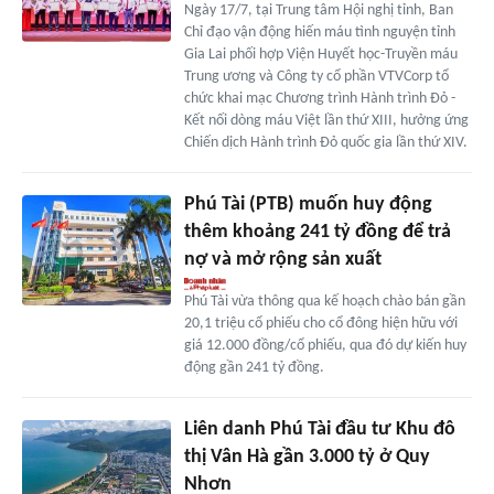
Ngày 17/7, tại Trung tâm Hội nghị tỉnh, Ban
Chỉ đạo vận động hiến máu tình nguyện tỉnh
Gia Lai phối hợp Viện Huyết học-Truyền máu
Trung ương và Công ty cổ phần VTVCorp tổ
chức khai mạc Chương trình Hành trình Đỏ -
Kết nối dòng máu Việt lần thứ XIII, hưởng ứng
Chiến dịch Hành trình Đỏ quốc gia lần thứ XIV.
Phú Tài (PTB) muốn huy động
thêm khoảng 241 tỷ đồng để trả
nợ và mở rộng sản xuất
Phú Tài vừa thông qua kế hoạch chào bán gần
20,1 triệu cổ phiếu cho cổ đông hiện hữu với
giá 12.000 đồng/cổ phiếu, qua đó dự kiến huy
động gần 241 tỷ đồng.
Liên danh Phú Tài đầu tư Khu đô
thị Vân Hà gần 3.000 tỷ ở Quy
Nhơn